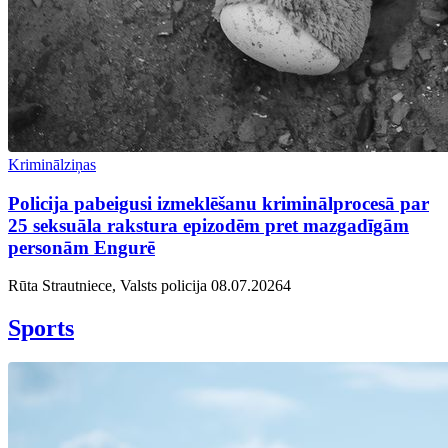
Kriminālziņas
Policija pabeigusi izmeklēšanu kriminālprocesā par
25 seksuāla rakstura epizodēm pret mazgadīgām
personām Engurē
Rūta Strautniece, Valsts policija
08.07.2026
4
Sports