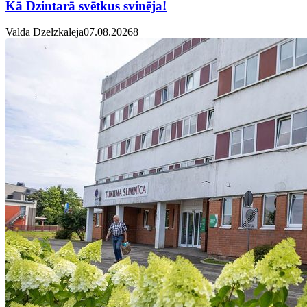
Kā Dzintarā svētkus svinēja!
Valda Dzelzkalēja
07.08.2026
8