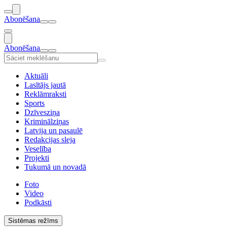
Abonēšana
Abonēšana
Aktuāli
Lasītājs jautā
Reklāmraksti
Sports
Dzīvesziņa
Kriminālziņas
Latvija un pasaulē
Redakcijas sleja
Veselība
Projekti
Tukumā un novadā
Foto
Video
Podkāsti
Sistēmas režīms