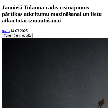
Jaunieši Tukumā radīs risinājumus
pārtikas atkritumu mazināšanai un lietu
atkārtotai izmantošanai
ntz.lv
14.03.2025
Tukumā un novadā