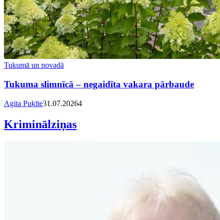
Tukumā un novadā
Tukuma slimnīcā – negaidīta vakara pārbaude
Agita Puķīte
31.07.2026
4
Kriminālziņas