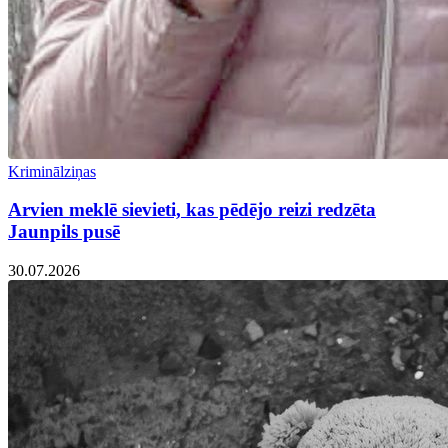
Kriminālziņas
Arvien meklē sievieti, kas pēdējo reizi redzēta
Jaunpils pusē
30.07.2026