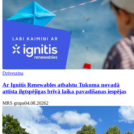
Dzīvesziņa
Ar Ignitis Renewables atbalstu Tukuma novadā
attīsta ilgtspējīgas brīvā laika pavadīšanas iespējas
MRS grupa
04.08.2026
2