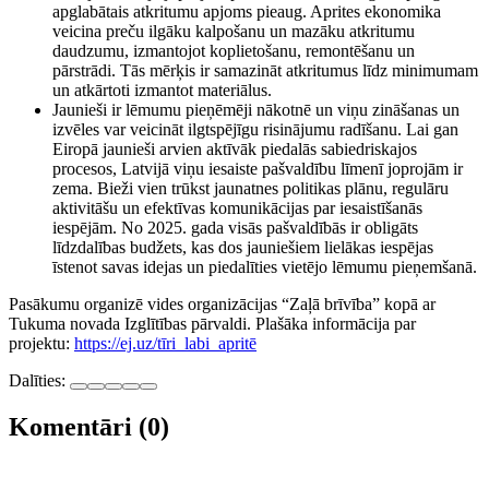
apglabātais atkritumu apjoms pieaug. Aprites ekonomika
veicina preču ilgāku kalpošanu un mazāku atkritumu
daudzumu, izmantojot koplietošanu, remontēšanu un
pārstrādi. Tās mērķis ir samazināt atkritumus līdz minimumam
un atkārtoti izmantot materiālus.
Jaunieši ir lēmumu pieņēmēji nākotnē un viņu zināšanas un
izvēles var veicināt ilgtspējīgu risinājumu radīšanu. Lai gan
Eiropā jaunieši arvien aktīvāk piedalās sabiedriskajos
procesos, Latvijā viņu iesaiste pašvaldību līmenī joprojām ir
zema. Bieži vien trūkst jaunatnes politikas plānu, regulāru
aktivitāšu un efektīvas komunikācijas par iesaistīšanās
iespējām. No 2025. gada visās pašvaldībās ir obligāts
līdzdalības budžets, kas dos jauniešiem lielākas iespējas
īstenot savas idejas un piedalīties vietējo lēmumu pieņemšanā.
Pasākumu organizē vides organizācijas “Zaļā brīvība” kopā ar
Tukuma novada Izglītības pārvaldi. Plašāka informācija par
projektu:
https://ej.uz/tīri_labi_apritē
Dalīties:
Komentāri (0)