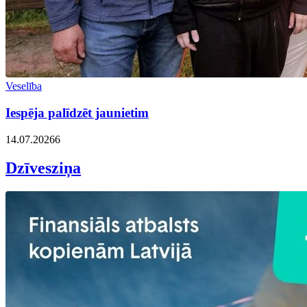
Veselība
Iespēja palīdzēt jaunietim
14.07.2026
6
Dzīvesziņa