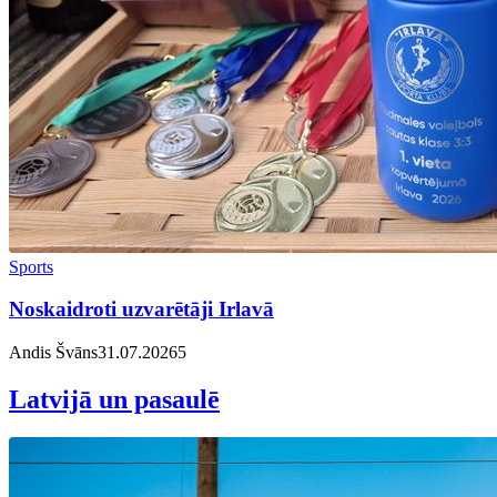
Sports
Noskaidroti uzvarētāji Irlavā
Andis Švāns
31.07.2026
5
Latvijā un pasaulē