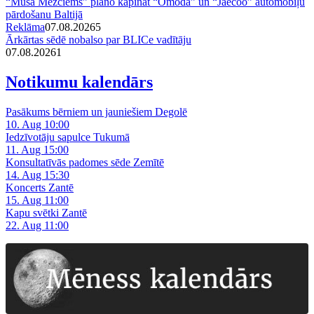
“Mūsa Mežciems” plāno kāpināt “Omoda” un “Jaecoo” automobiļu
pārdošanu Baltijā
Reklāma
07.08.2026
5
Ārkārtas sēdē nobalso par BLICe vadītāju
07.08.2026
1
Notikumu kalendārs
Pasākums bērniem un jauniešiem Degolē
10. Aug 10:00
Iedzīvotāju sapulce Tukumā
11. Aug 15:00
Konsultatīvās padomes sēde Zemītē
14. Aug 15:30
Koncerts Zantē
15. Aug 11:00
Kapu svētki Zantē
22. Aug 11:00