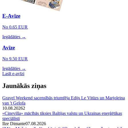
E-Avīze
No 0.65 EUR
Iegādāties →
Avīze
No 9.50 EUR
Iegādāties →
Lasīt e-avīzi
Jaunākās ziņas
Gravel Weekend sacensībās triumfēja Edijs Le Vitūzs un Marjoleina
van 't Gelofa
10.08.2026
2
«Cinevilla» mācībās tiksies Baltijas valstu un Ukrainas enerģētikas
speciālisti
Ilze Dimante
07.08.2026