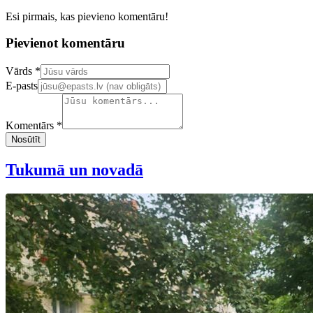
Esi pirmais, kas pievieno komentāru!
Pievienot komentāru
Confirm your email address
Vārds *
E-pasts
Komentārs *
Nosūtīt
Tukumā un novadā