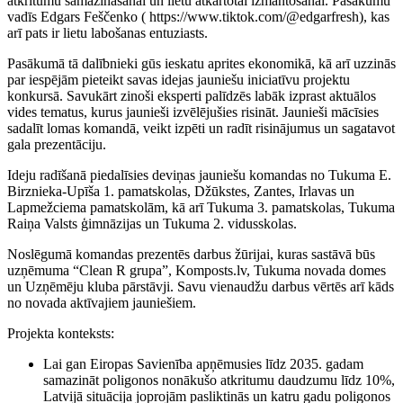
atkritumu samazināšanai un lietu atkārtotai izmantošanai. Pasākumu
vadīs Edgars Feščenko ( https://www.tiktok.com/@edgarfresh), kas
arī pats ir lietu labošanas entuziasts.
Pasākumā tā dalībnieki gūs ieskatu aprites ekonomikā, kā arī uzzinās
par iespējām pieteikt savas idejas jauniešu iniciatīvu projektu
konkursā. Savukārt zinoši eksperti palīdzēs labāk izprast aktuālos
vides tematus, kurus jaunieši izvēlējušies risināt. Jaunieši mācīsies
sadalīt lomas komandā, veikt izpēti un radīt risinājumus un sagatavot
gala prezentāciju.
Ideju radīšanā piedalīsies deviņas jauniešu komandas no Tukuma E.
Birznieka-Upīša 1. pamatskolas, Džūkstes, Zantes, Irlavas un
Lapmežciema pamatskolām, kā arī Tukuma 3. pamatskolas, Tukuma
Raiņa Valsts ģimnāzijas un Tukuma 2. vidusskolas.
Noslēgumā komandas prezentēs darbus žūrijai, kuras sastāvā būs
uzņēmuma “Clean R grupa”, Komposts.lv, Tukuma novada domes
un Uzņēmēju kluba pārstāvji. Savu vienaudžu darbus vērtēs arī kāds
no novada aktīvajiem jauniešiem.
Projekta konteksts:
Lai gan Eiropas Savienība apņēmusies līdz 2035. gadam
samazināt poligonos nonākušo atkritumu daudzumu līdz 10%,
Latvijā situācija joprojām pasliktinās un katru gadu poligonos