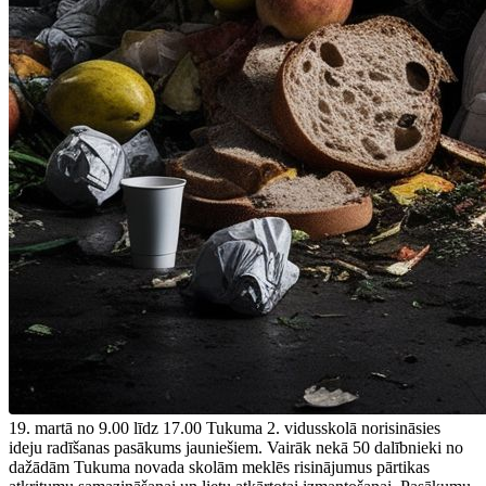
19. martā no 9.00 līdz 17.00 Tukuma 2. vidusskolā norisināsies
ideju radīšanas pasākums jauniešiem. Vairāk nekā 50 dalībnieki no
dažādām Tukuma novada skolām meklēs risinājumus pārtikas