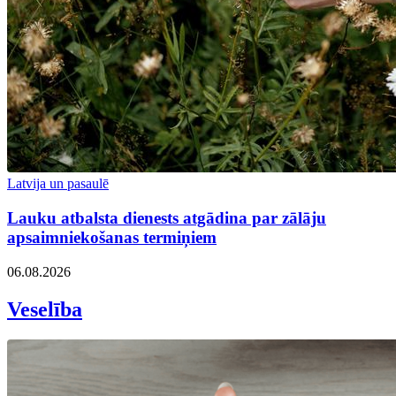
Latvija un pasaulē
Lauku atbalsta dienests atgādina par zālāju
apsaimniekošanas termiņiem
06.08.2026
Veselība