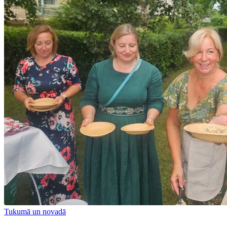
Tukumā un novadā