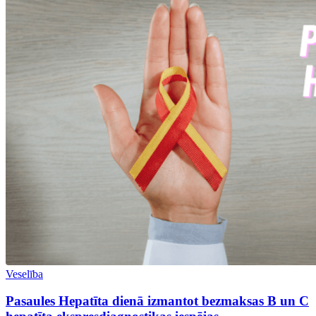
Veselība
Pasaules Hepatīta dienā izmantot bezmaksas B un C