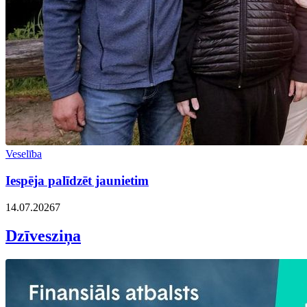
Veselība
Iespēja palīdzēt jaunietim
14.07.2026
7
Dzīvesziņa