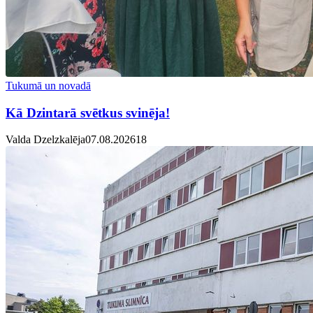
Tukumā un novadā
Kā Dzintarā svētkus svinēja!
Valda Dzelzkalēja
07.08.2026
1
8