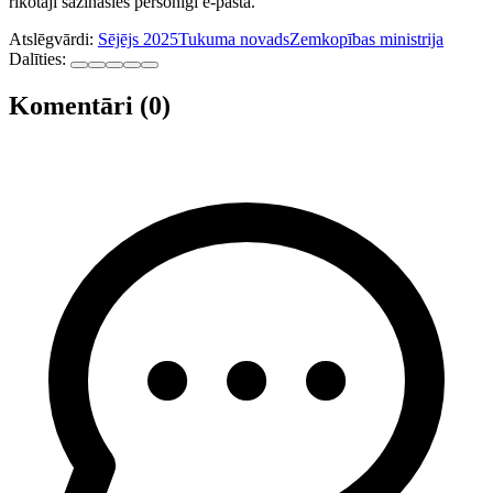
rīkotāji sazināsies personīgi e-pastā.
Atslēgvārdi:
Sējējs 2025
Tukuma novads
Zemkopības ministrija
Dalīties:
Komentāri (0)