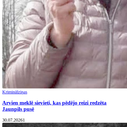
Kriminālziņas
Arvien meklē sievieti, kas pēdējo reizi redzēta
Jaunpils pusē
30.07.2026
1