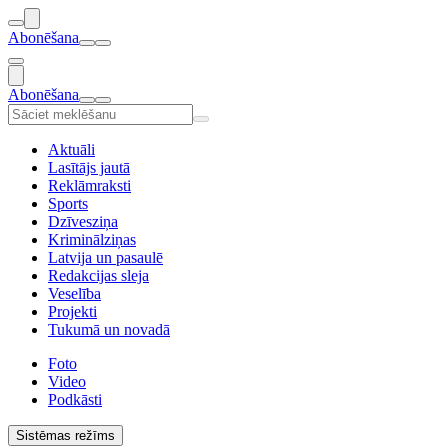
Abonēšana
Abonēšana
Aktuāli
Lasītājs jautā
Reklāmraksti
Sports
Dzīvesziņa
Kriminālziņas
Latvija un pasaulē
Redakcijas sleja
Veselība
Projekti
Tukumā un novadā
Foto
Video
Podkāsti
Sistēmas režīms