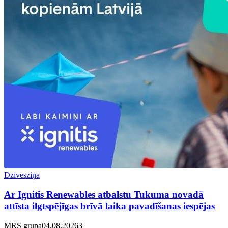
Dzīvesziņa
Ar Ignitis Renewables atbalstu Tukuma novadā
attīsta ilgtspējīgas brīvā laika pavadīšanas iespējas
MRS grupa
04.08.2026
3