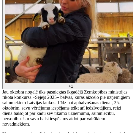
+1
Jau oktobra nogalē tiks pasniegtas ikgadējā Zemkopības ministrijas
rīkotā konkursa «Sējējs 2025» balvas, kuras aizceļo pie uzņēmīgiem
saimniekiem Latvijas laukos. Līdz pat apbalvošanas dienai, 25.
oktobrim, savu vērtējumu iespējams teikt arī iedzīvotājiem, reizi
dienā balsojot par kādu sev tīkamo uzņēmumu, saimniecību,
personību. Un savu balsi iespējams atdot par vairākiem
novadniekiem.