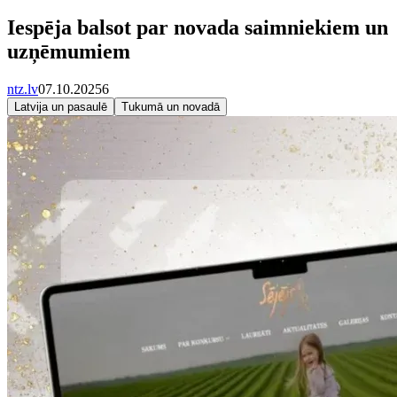
Iespēja balsot par novada saimniekiem un
uzņēmumiem
ntz.lv
07.10.2025
6
Latvija un pasaulē
Tukumā un novadā