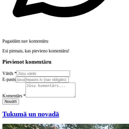
Pagaidām nav komentāru
Esi pirmais, kas pievieno komentāru!
Pievienot komentāru
Confirm your email address
Vārds *
E-pasts
Komentārs *
Nosūtīt
Tukumā un novadā