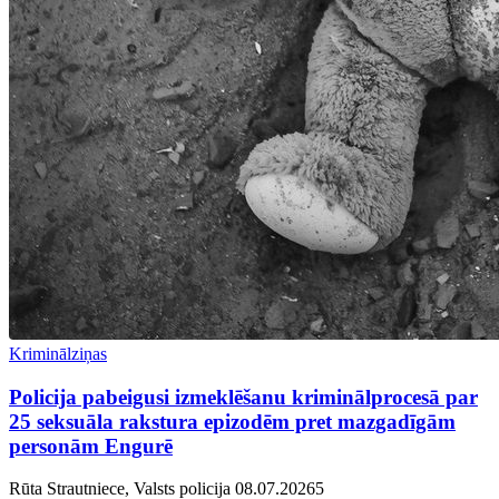
Kriminālziņas
Policija pabeigusi izmeklēšanu kriminālprocesā par
25 seksuāla rakstura epizodēm pret mazgadīgām
personām Engurē
Rūta Strautniece, Valsts policija
08.07.2026
5