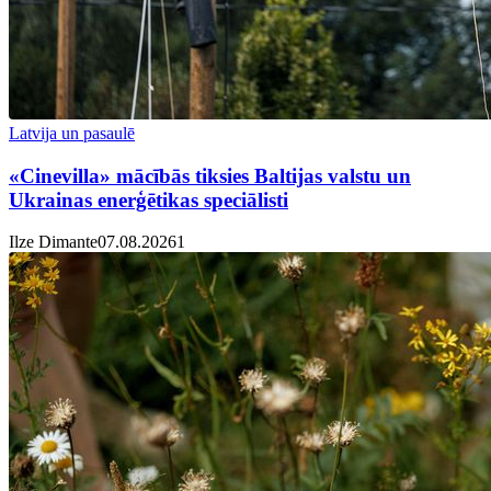
Latvija un pasaulē
«Cinevilla» mācībās tiksies Baltijas valstu un
Ukrainas enerģētikas speciālisti
Ilze Dimante
07.08.2026
1