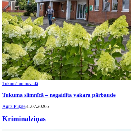
Tukumā un novadā
Tukuma slimnīcā – negaidīta vakara pārbaude
Agita Puķīte
31.07.2026
5
Kriminālziņas