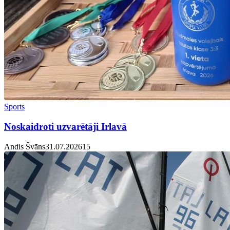
Sports
Noskaidroti uzvarētāji Irlavā
Andis Švāns
31.07.2026
1
5