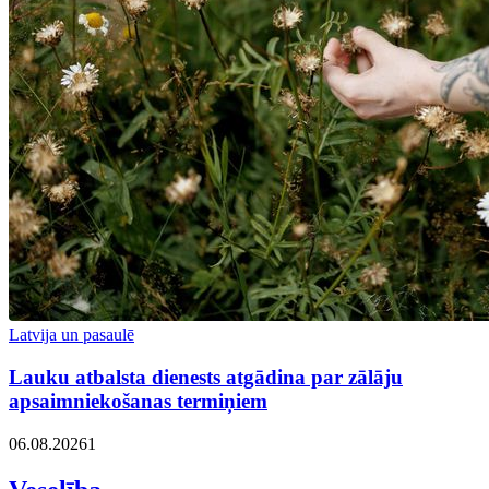
Latvija un pasaulē
Lauku atbalsta dienests atgādina par zālāju
apsaimniekošanas termiņiem
06.08.2026
1