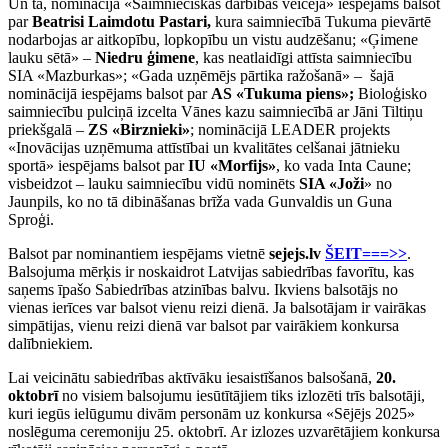
Un tā, nominācijā «Saimnieciskās darbības veicēja» iespējams balsot
par
Beatrisi Laimdotu Pastari,
kura saimniecībā Tukuma pievārtē
nodarbojas ar aitkopību, lopkopību un vistu audzēšanu; «Ģimene
lauku sētā» –
Niedru ģimene
, kas neatlaidīgi attīsta saimniecību
SIA «Mazburkas»; «Gada uzņēmējs pārtika ražošanā» – šajā
nominācijā iespējams balsot par
AS «Tukuma piens»;
Bioloģisko
saimniecību pulciņā izcelta Vānes kazu saimniecībā ar Jāni Tiltiņu
priekšgalā –
ZS «Birznieki»
; nominācijā LEADER projekts
«Inovācijas uzņēmuma attīstībai un kvalitātes celšanai jātnieku
sportā» iespējams balsot par
IU «Morfijs»
, ko vada Inta Caune;
visbeidzot – lauku saimniecību vidū nominēts
SIA «Joži
» no
Jaunpils, ko no tā dibināšanas brīža vada Gunvaldis un Guna
Sproģi.
Balsot par nominantiem iespējams vietnē
sejejs.lv
ŠEIT===>>
.
Balsojuma mērķis ir noskaidrot Latvijas sabiedrības favorītu, kas
saņems īpašo Sabiedrības atzinības balvu. Ikviens balsotājs no
vienas ierīces var balsot vienu reizi dienā. Ja balsotājam ir vairākas
simpātijas, vienu reizi dienā var balsot par vairākiem konkursa
dalībniekiem.
Lai veicinātu sabiedrības aktīvāku iesaistīšanos balsošanā,
20.
oktobrī
no visiem balsojumu iesūtītājiem tiks izlozēti trīs balsotāji,
kuri iegūs ielūgumu divām personām uz konkursa «Sējējs 2025»
noslēguma ceremoniju 25. oktobrī. Ar izlozes uzvarētājiem konkursa