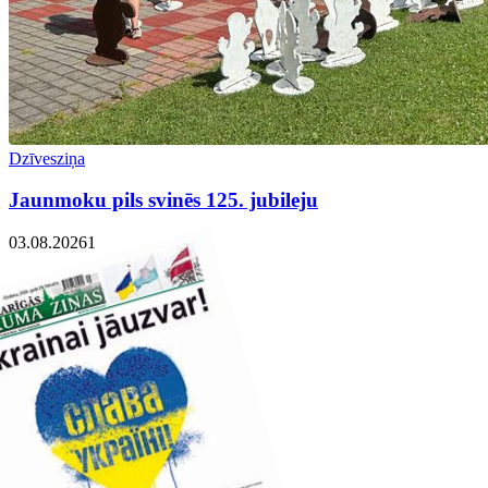
Dzīvesziņa
Jaunmoku pils svinēs 125. jubileju
03.08.2026
1