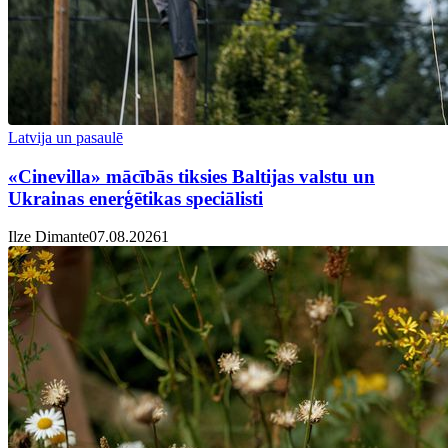
Latvija un pasaulē
«Cinevilla» mācībās tiksies Baltijas valstu un
Ukrainas enerģētikas speciālisti
Ilze Dimante
07.08.2026
1