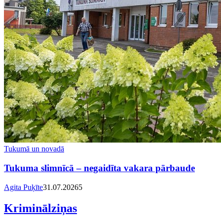
Tukumā un novadā
Tukuma slimnīcā – negaidīta vakara pārbaude
Agita Puķīte
31.07.2026
5
Kriminālziņas