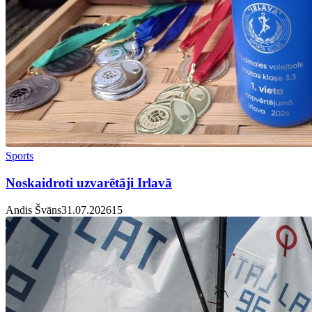
Sports
Noskaidroti uzvarētāji Irlavā
Andis Švāns
31.07.2026
1
5