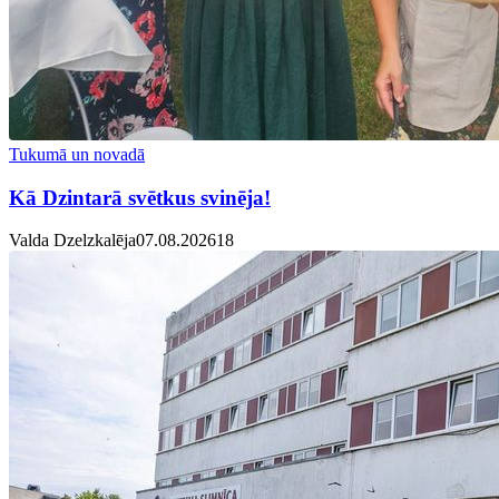
Tukumā un novadā
Kā Dzintarā svētkus svinēja!
Valda Dzelzkalēja
07.08.2026
1
8