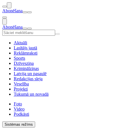
Abonēšana
Abonēšana
Aktuāli
Lasītājs jautā
Reklāmraksti
Sports
Dzīvesziņa
Kriminālziņas
Latvija un pasaulē
Redakcijas sleja
Veselība
Projekti
Tukumā un novadā
Foto
Video
Podkāsti
Sistēmas režīms