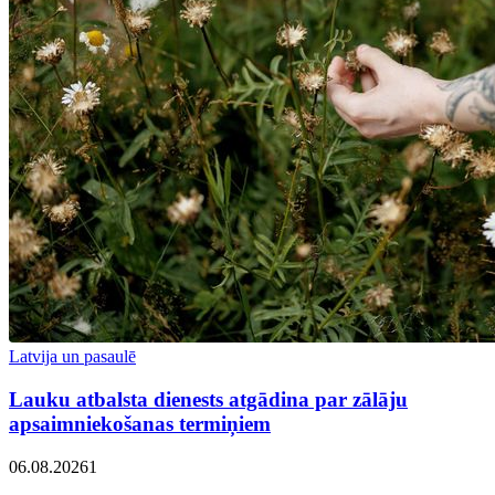
Latvija un pasaulē
Lauku atbalsta dienests atgādina par zālāju
apsaimniekošanas termiņiem
06.08.2026
1