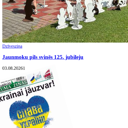
Dzīvesziņa
Jaunmoku pils svinēs 125. jubileju
03.08.2026
1