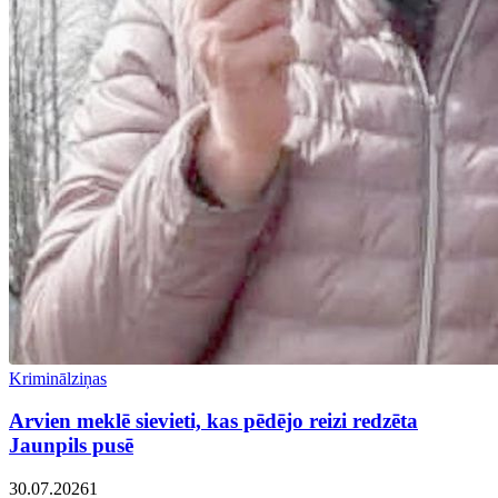
Kriminālziņas
Arvien meklē sievieti, kas pēdējo reizi redzēta
Jaunpils pusē
30.07.2026
1