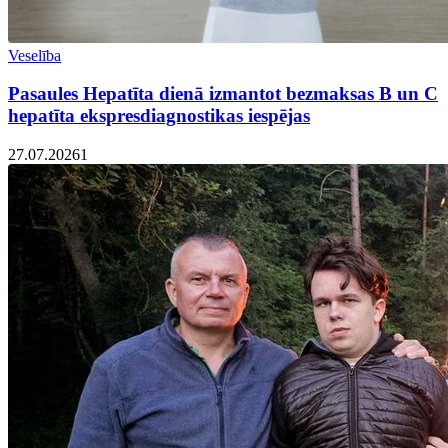
Veselība
Pasaules Hepatīta dienā izmantot bezmaksas B un C
hepatīta ekspresdiagnostikas iespējas
27.07.2026
1