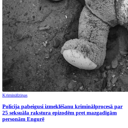
Kriminālziņas
Policija pabeigusi izmeklēšanu kriminālprocesā par
25 seksuāla rakstura epizodēm pret mazgadīgām
personām Engurē