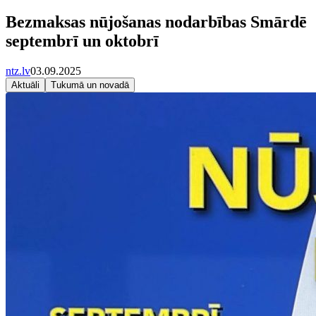
Bezmaksas nūjošanas nodarbības Smārdē
septembrī un oktobrī
ntz.lv
03.09.2025
Aktuāli
Tukumā un novadā