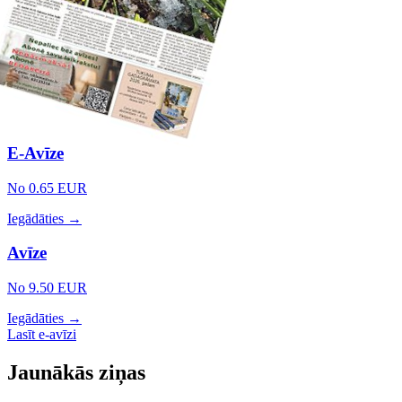
E-Avīze
No 0.65 EUR
Iegādāties →
Avīze
No 9.50 EUR
Iegādāties →
Lasīt e-avīzi
Jaunākās ziņas