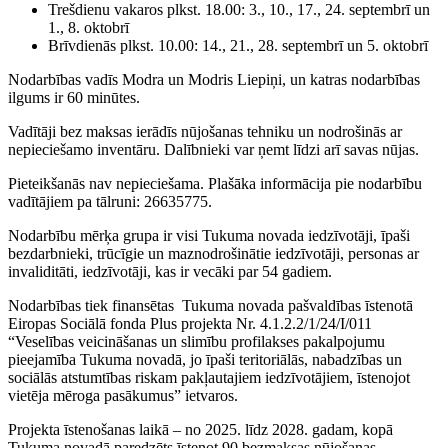
Trešdienu vakaros plkst. 18.00: 3., 10., 17., 24. septembrī un
1., 8. oktobrī
Brīvdienās plkst. 10.00: 14., 21., 28. septembrī un 5. oktobrī
Nodarbības vadīs Modra un Modris Liepiņi, un katras nodarbības
ilgums ir 60 minūtes.
Vadītāji bez maksas ierādīs nūjošanas tehniku un nodrošinās ar
nepieciešamo inventāru. Dalībnieki var ņemt līdzi arī savas nūjas.
Pieteikšanās nav nepieciešama. Plašāka informācija pie nodarbību
vadītājiem pa tālruni: 26635775.
Nodarbību mērķa grupa ir visi Tukuma novada iedzīvotāji, īpaši
bezdarbnieki, trūcīgie un maznodrošinātie iedzīvotāji, personas ar
invaliditāti, iedzīvotāji, kas ir vecāki par 54 gadiem.
Nodarbības tiek finansētas Tukuma novada pašvaldības īstenotā
Eiropas Sociālā fonda Plus projekta Nr. 4.1.2.2/1/24/I/011
“Veselības veicināšanas un slimību profilakses pakalpojumu
pieejamība Tukuma novadā, jo īpaši teritoriālās, nabadzības un
sociālās atstumtības riskam pakļautajiem iedzīvotājiem, īstenojot
vietēja mēroga pasākumus” ietvaros.
Projekta īstenošanas laikā – no 2025. līdz 2028. gadam, kopā
Tukuma novadā paredzēts īstenot 90 bezmaksas nūjošanas