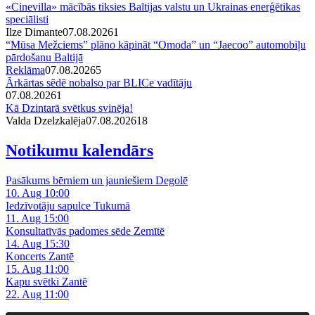
«Cinevilla» mācībās tiksies Baltijas valstu un Ukrainas enerģētikas
speciālisti
Ilze Dimante
07.08.2026
1
“Mūsa Mežciems” plāno kāpināt “Omoda” un “Jaecoo” automobiļu
pārdošanu Baltijā
Reklāma
07.08.2026
5
Ārkārtas sēdē nobalso par BLICe vadītāju
07.08.2026
1
Kā Dzintarā svētkus svinēja!
Valda Dzelzkalēja
07.08.2026
1
8
Notikumu kalendārs
Pasākums bērniem un jauniešiem Degolē
10. Aug 10:00
Iedzīvotāju sapulce Tukumā
11. Aug 15:00
Konsultatīvās padomes sēde Zemītē
14. Aug 15:30
Koncerts Zantē
15. Aug 11:00
Kapu svētki Zantē
22. Aug 11:00