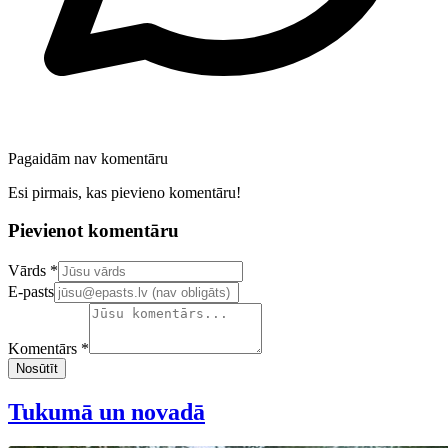
Pagaidām nav komentāru
Esi pirmais, kas pievieno komentāru!
Pievienot komentāru
Confirm your email address
Vārds *
E-pasts
Komentārs *
Nosūtīt
Tukumā un novadā