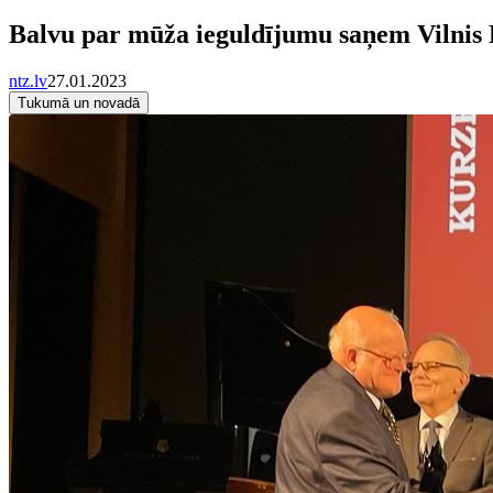
Balvu par mūža ieguldījumu saņem Vilnis 
ntz.lv
27.01.2023
Tukumā un novadā