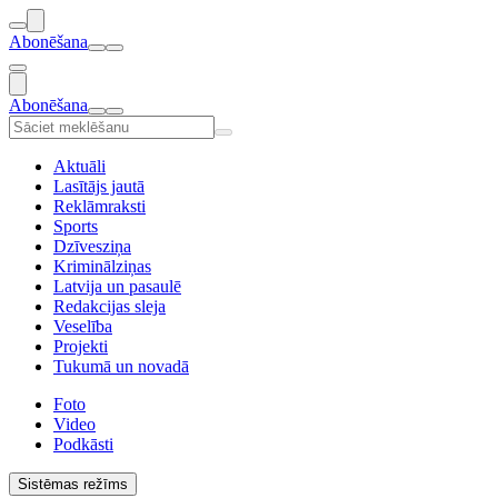
Abonēšana
Abonēšana
Aktuāli
Lasītājs jautā
Reklāmraksti
Sports
Dzīvesziņa
Kriminālziņas
Latvija un pasaulē
Redakcijas sleja
Veselība
Projekti
Tukumā un novadā
Foto
Video
Podkāsti
Sistēmas režīms