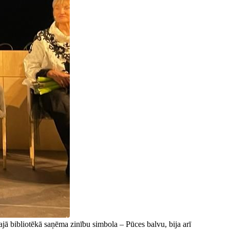
ā bibliotēkā saņēma zinību simbola – Pūces balvu, bija arī