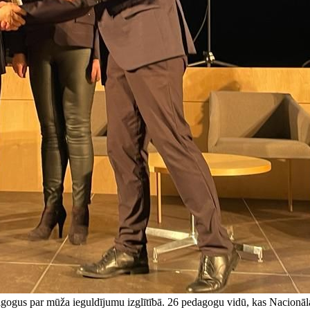
gogus par mūža ieguldījumu izglītībā. 26 pedagogu vidū, kas Nacionālaj