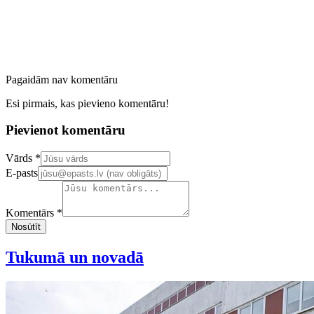
Pagaidām nav komentāru
Esi pirmais, kas pievieno komentāru!
Pievienot komentāru
Confirm your email address
Vārds *
E-pasts
Komentārs *
Nosūtīt
Tukumā un novadā