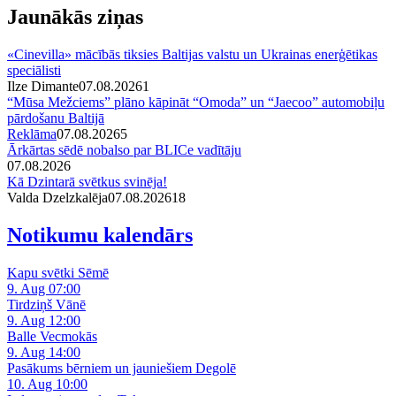
Jaunākās ziņas
«Cinevilla» mācībās tiksies Baltijas valstu un Ukrainas enerģētikas
speciālisti
Ilze Dimante
07.08.2026
1
“Mūsa Mežciems” plāno kāpināt “Omoda” un “Jaecoo” automobiļu
pārdošanu Baltijā
Reklāma
07.08.2026
5
Ārkārtas sēdē nobalso par BLICe vadītāju
07.08.2026
Kā Dzintarā svētkus svinēja!
Valda Dzelzkalēja
07.08.2026
1
8
Notikumu kalendārs
Kapu svētki Sēmē
9. Aug 07:00
Tirdziņš Vānē
9. Aug 12:00
Balle Vecmokās
9. Aug 14:00
Pasākums bērniem un jauniešiem Degolē
10. Aug 10:00