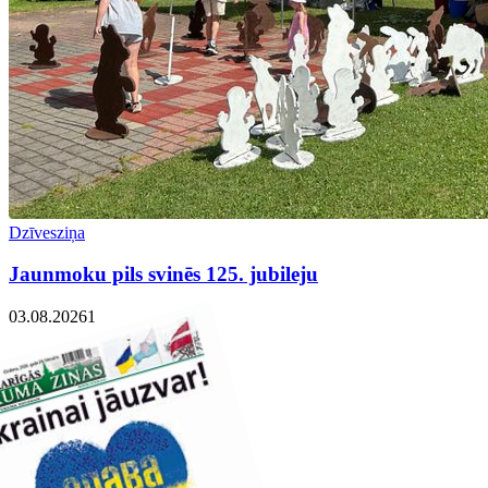
Dzīvesziņa
Jaunmoku pils svinēs 125. jubileju
03.08.2026
1