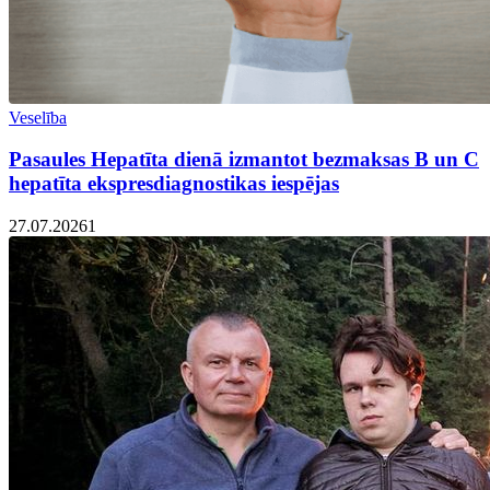
Veselība
Pasaules Hepatīta dienā izmantot bezmaksas B un C
hepatīta ekspresdiagnostikas iespējas
27.07.2026
1