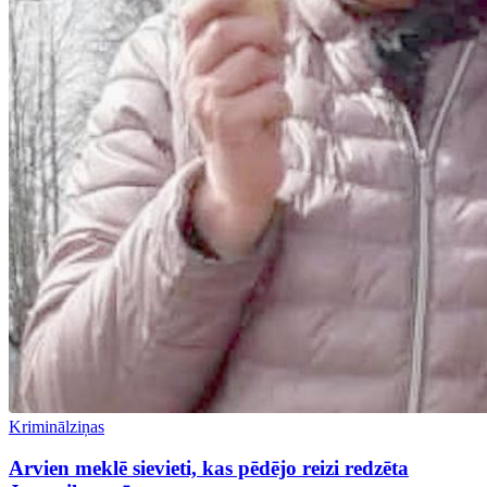
Kriminālziņas
Arvien meklē sievieti, kas pēdējo reizi redzēta