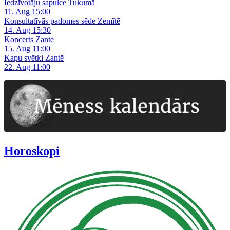
Iedzīvotāju sapulce Tukumā
11. Aug 15:00
Konsultatīvās padomes sēde Zemītē
14. Aug 15:30
Koncerts Zantē
15. Aug 11:00
Kapu svētki Zantē
22. Aug 11:00
Horoskopi