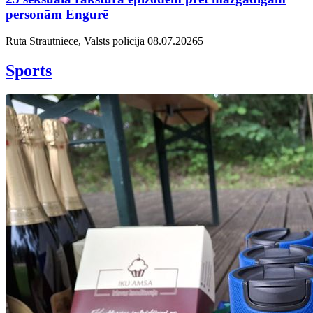
personām Engurē
Rūta Strautniece, Valsts policija
08.07.2026
5
Sports