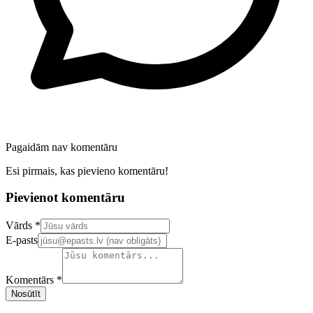
Pagaidām nav komentāru
Esi pirmais, kas pievieno komentāru!
Pievienot komentāru
Confirm your email address
Vārds *
E-pasts
Komentārs *
Nosūtīt