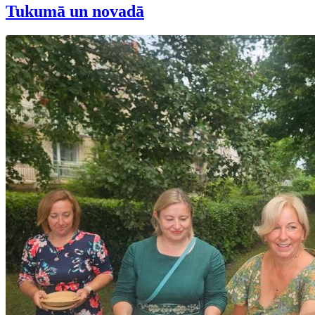
Tukumā un novadā