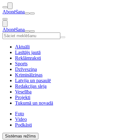
Abonēšana
Abonēšana
Aktuāli
Lasītājs jautā
Reklāmraksti
Sports
Dzīvesziņa
Kriminālziņas
Latvija un pasaulē
Redakcijas sleja
Veselība
Projekti
Tukumā un novadā
Foto
Video
Podkāsti
Sistēmas režīms