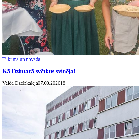
Tukumā un novadā
Kā Dzintarā svētkus svinēja!
Valda Dzelzkalēja
07.08.2026
1
8