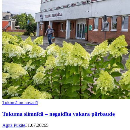
Tukumā un novadā
Tukuma slimnīcā – negaidīta vakara pārbaude
Agita Puķīte
31.07.2026
5