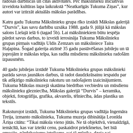
radošas darbnīcas un citas aktivitātes. Pēc mākslinieku iniciatīvas
izveidota kultūras lapa laikrakstā “Neatkarīgās Tukuma Ziņas”, kur
autori var iztirzāt aktuālās mākslas parādības.
Katru gadu Tukuma Mākslinieku grupa rīko izstādi Mākslas galerijā
“Durvis”, kas savu darbību uzsāka 1988. gada 9. jūlijā kā mākslas
salons Lielajā ielā 6 (tagad 5b). Lai māksliniekiem būtu iespēja
pārdot savus darbus, to izveidi ierosināja Tukuma Mākslinieku
grupas pirmais vadītājs Uldis Zemzars un māksliniece Taira
Haļapina. Šogad galerija atzīmē 35 gadu pastāvēšanas jubileju un tā
joprojām ir mākslas telpa, kas radīta mūsdienu mākslinieku radošām
izpausmēm.
40 gadu jubilejas izstādē Tukuma Mākslinieku grupas mākslinieki
parāda savus jaunākos darbus, tā radot daudzkrāsainu iespaidu par
tik atšķirīgo mākslinieku raksturu un radošajiem izaicinājumiem.
Tukuma Mākslas muzejā skatāma biedrības vecbiedru un mūsdienu
mākslinieku glezniecība, Mākslas galerijā “Durvis” – keramika,
objekti, fotogrāfija, grafika, akvarelis, tēlniecība, ādas plastika un
tekstils.
Raksturojot izstādi, Tukuma Mākslinieku grupas vadītāja Ingemāra
Treija, izmanto mākslinieka, Tukuma muzeja dibinātāja Leonīda
Āriņa citātu: “Tikai māksla vieno jūtās. Ne tā objektīvā, vienaldzīgā,
iemācītā, kas var izteikt cenu, paskaidrot priekšmetus, bet īstā
emociju, pārdzīvojumu izteiksme, vai tā mūzika, dzeja vai