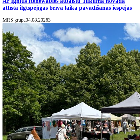
Ar Ignitis Renewables atbalstu Tukuma novadā
attīsta ilgtspējīgas brīvā laika pavadīšanas iespējas
MRS grupa
04.08.2026
3