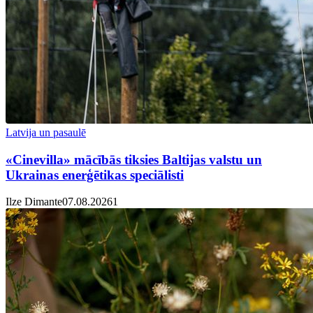
Latvija un pasaulē
«Cinevilla» mācībās tiksies Baltijas valstu un
Ukrainas enerģētikas speciālisti
Ilze Dimante
07.08.2026
1