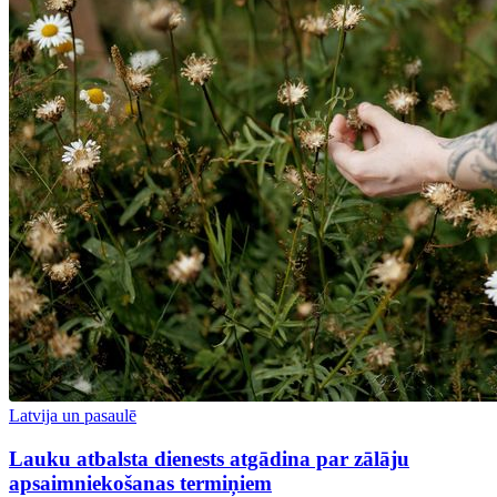
Latvija un pasaulē
Lauku atbalsta dienests atgādina par zālāju
apsaimniekošanas termiņiem