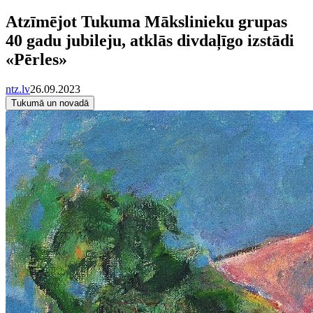
Atzīmējot Tukuma Mākslinieku grupas
40 gadu jubileju, atklās divdaļīgo izstādi
«Pērles»
ntz.lv
26.09.2023
Tukumā un novadā