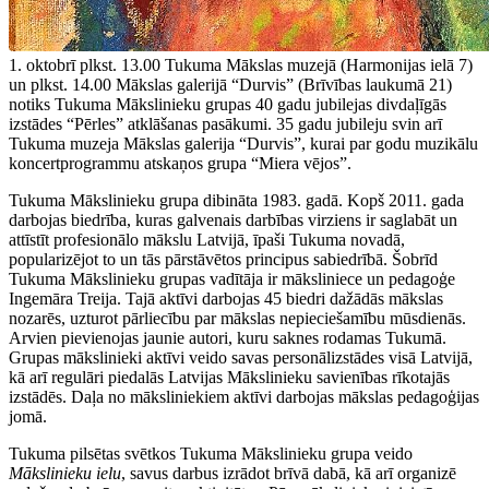
1. oktobrī plkst. 13.00 Tukuma Mākslas muzejā (Harmonijas ielā 7)
un plkst. 14.00 Mākslas galerijā “Durvis” (Brīvības laukumā 21)
notiks Tukuma Mākslinieku grupas 40 gadu jubilejas divdaļīgās
izstādes “Pērles” atklāšanas pasākumi. 35 gadu jubileju svin arī
Tukuma muzeja Mākslas galerija “Durvis”, kurai par godu muzikālu
koncertprogrammu atskaņos grupa “Miera vējos”.
Tukuma Mākslinieku grupa dibināta 1983. gadā. Kopš 2011. gada
darbojas biedrība, kuras galvenais darbības virziens ir saglabāt un
attīstīt profesionālo mākslu Latvijā, īpaši Tukuma novadā,
popularizējot to un tās pārstāvētos principus sabiedrībā. Šobrīd
Tukuma Mākslinieku grupas vadītāja ir māksliniece un pedagoģe
Ingemāra Treija. Tajā aktīvi darbojas 45 biedri dažādās mākslas
nozarēs, uzturot pārliecību par mākslas nepieciešamību mūsdienās.
Arvien pievienojas jaunie autori, kuru saknes rodamas Tukumā.
Grupas mākslinieki aktīvi veido savas personālizstādes visā Latvijā,
kā arī regulāri piedalās Latvijas Mākslinieku savienības rīkotajās
izstādēs. Daļa no māksliniekiem aktīvi darbojas mākslas pedagoģijas
jomā.
Tukuma pilsētas svētkos Tukuma Mākslinieku grupa veido
Mākslinieku ielu
, savus darbus izrādot brīvā dabā, kā arī organizē