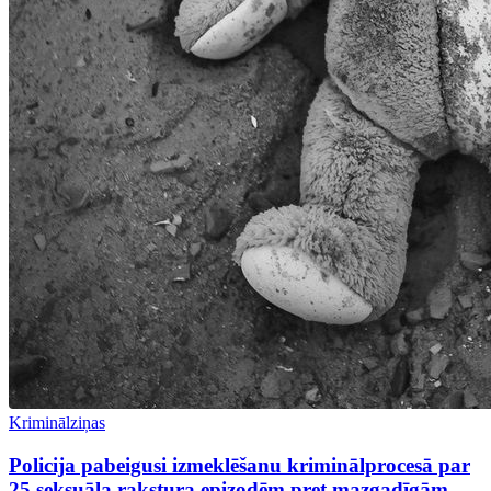
Kriminālziņas
Policija pabeigusi izmeklēšanu kriminālprocesā par
25 seksuāla rakstura epizodēm pret mazgadīgām