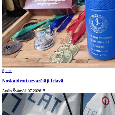
Sports
Noskaidroti uzvarētāji Irlavā
Andis Švāns
31.07.2026
1
5