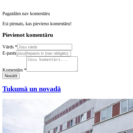
Pagaidām nav komentāru
Esi pirmais, kas pievieno komentāru!
Pievienot komentāru
Confirm your email address
Vārds *
E-pasts
Komentārs *
Nosūtīt
Tukumā un novadā