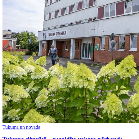
Tukumā un novadā