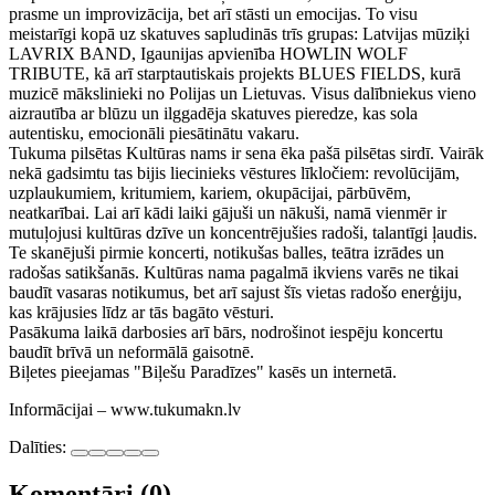
prasme un improvizācija, bet arī stāsti un emocijas. To visu
meistarīgi kopā uz skatuves sapludinās trīs grupas: Latvijas mūziķi
LAVRIX BAND, Igaunijas apvienība HOWLIN WOLF
TRIBUTE, kā arī starptautiskais projekts BLUES FIELDS, kurā
muzicē mākslinieki no Polijas un Lietuvas. Visus dalībniekus vieno
aizrautība ar blūzu un ilggadēja skatuves pieredze, kas sola
autentisku, emocionāli piesātinātu vakaru.
Tukuma pilsētas Kultūras nams ir sena ēka pašā pilsētas sirdī. Vairāk
nekā gadsimtu tas bijis liecinieks vēstures līkločiem: revolūcijām,
uzplaukumiem, kritumiem, kariem, okupācijai, pārbūvēm,
neatkarībai. Lai arī kādi laiki gājuši un nākuši, namā vienmēr ir
mutuļojusi kultūras dzīve un koncentrējušies radoši, talantīgi ļaudis.
Te skanējuši pirmie koncerti, notikušas balles, teātra izrādes un
radošas satikšanās. Kultūras nama pagalmā ikviens varēs ne tikai
baudīt vasaras notikumus, bet arī sajust šīs vietas radošo enerģiju,
kas krājusies līdz ar tās bagāto vēsturi.
Pasākuma laikā darbosies arī bārs, nodrošinot iespēju koncertu
baudīt brīvā un neformālā gaisotnē.
Biļetes pieejamas "Biļešu Paradīzes" kasēs un internetā.
Informācijai – www.tukumakn.lv
Dalīties:
Komentāri (0)