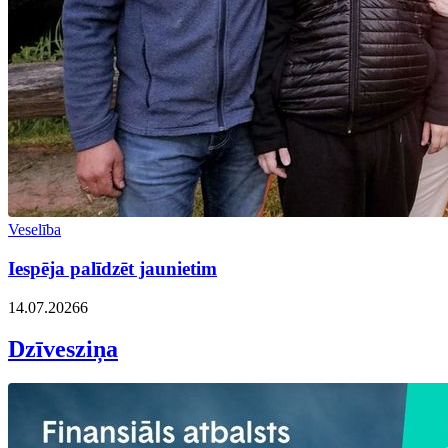
Veselība
Iespēja palīdzēt jaunietim
14.07.2026
6
Dzīvesziņa