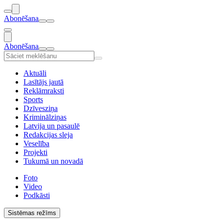
Abonēšana
Abonēšana
Aktuāli
Lasītājs jautā
Reklāmraksti
Sports
Dzīvesziņa
Kriminālziņas
Latvija un pasaulē
Redakcijas sleja
Veselība
Projekti
Tukumā un novadā
Foto
Video
Podkāsti
Sistēmas režīms