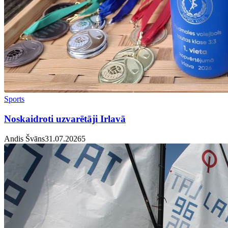
Sports
Noskaidroti uzvarētāji Irlavā
Andis Švāns
31.07.2026
5