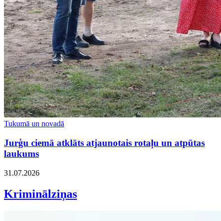
Tukumā un novadā
Jurģu ciemā atklāts atjaunotais rotaļu un atpūtas
laukums
31.07.2026
Kriminālziņas