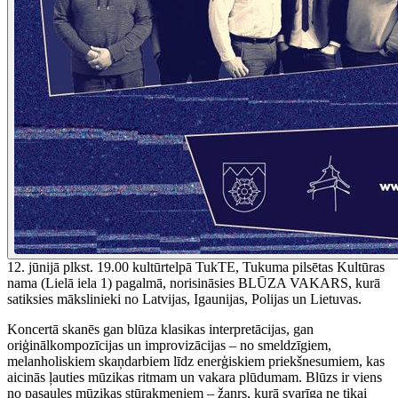
12. jūnijā plkst. 19.00 kultūrtelpā TukTE, Tukuma pilsētas Kultūras
nama (Lielā iela 1) pagalmā, norisināsies BLŪZA VAKARS, kurā
satiksies mākslinieki no Latvijas, Igaunijas, Polijas un Lietuvas.
Koncertā skanēs gan blūza klasikas interpretācijas, gan
oriģinālkompozīcijas un improvizācijas – no smeldzīgiem,
melanholiskiem skaņdarbiem līdz enerģiskiem priekšnesumiem, kas
aicinās ļauties mūzikas ritmam un vakara plūdumam. Blūzs ir viens
no pasaules mūzikas stūrakmeņiem – žanrs, kurā svarīga ne tikai