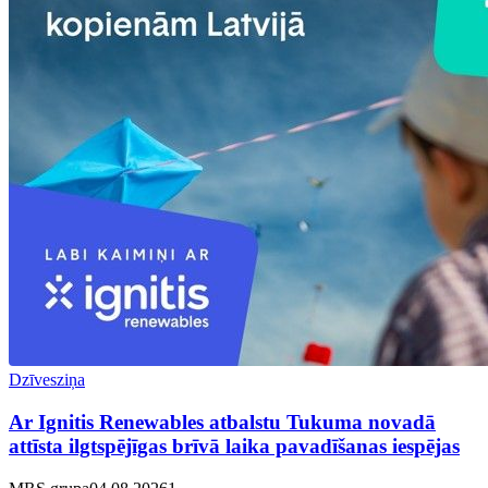
Dzīvesziņa
Ar Ignitis Renewables atbalstu Tukuma novadā
attīsta ilgtspējīgas brīvā laika pavadīšanas iespējas