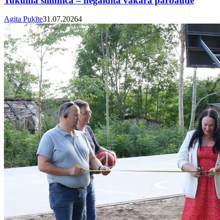
Tukuma slimnīcā – negaidīta vakara pārbaude
Agita Puķīte
31.07.2026
4