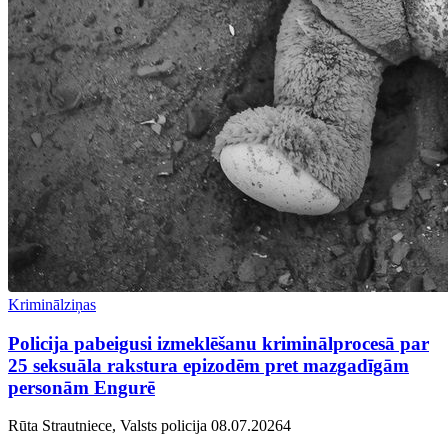
Kriminālziņas
Policija pabeigusi izmeklēšanu kriminālprocesā par
25 seksuāla rakstura epizodēm pret mazgadīgām
personām Engurē
Rūta Strautniece, Valsts policija
08.07.2026
4