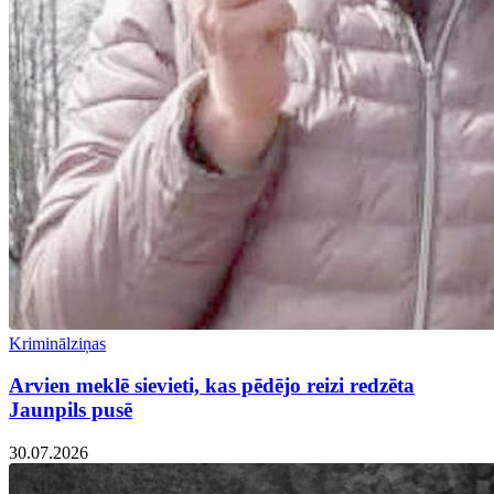
Kriminālziņas
Arvien meklē sievieti, kas pēdējo reizi redzēta
Jaunpils pusē
30.07.2026