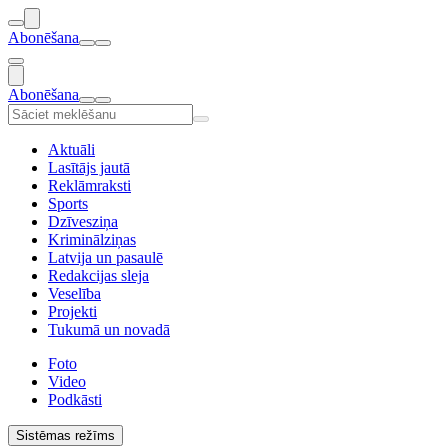
Abonēšana
Abonēšana
Aktuāli
Lasītājs jautā
Reklāmraksti
Sports
Dzīvesziņa
Kriminālziņas
Latvija un pasaulē
Redakcijas sleja
Veselība
Projekti
Tukumā un novadā
Foto
Video
Podkāsti
Sistēmas režīms