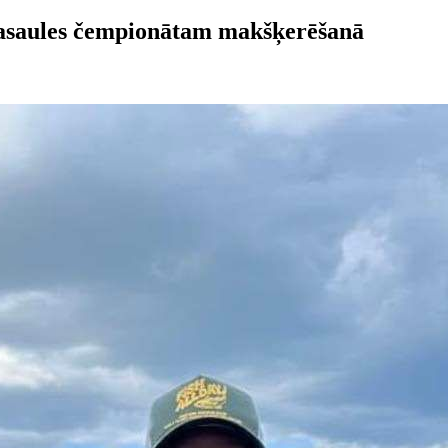
Pasaules čempionātam makšķerēšanā