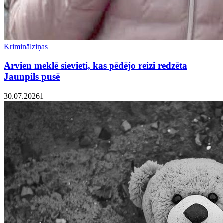
Kriminālziņas
Arvien meklē sievieti, kas pēdējo reizi redzēta
Jaunpils pusē
30.07.2026
1