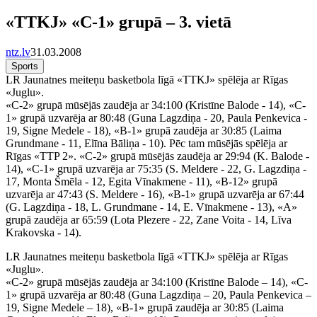
«TTKJ» «C-1» grupā – 3. vietā
ntz.lv
31.03.2008
Sports
LR Jaunatnes meiteņu basketbola līgā «TTKJ» spēlēja ar Rīgas
«Juglu».
«C-2» grupā mūsējās zaudēja ar 34:100 (Kristīne Balode - 14), «C-
1» grupā uzvarēja ar 80:48 (Guna Lagzdiņa - 20, Paula Penkevica -
19, Signe Medele - 18), «B-1» grupā zaudēja ar 30:85 (Laima
Grundmane - 11, Elīna Bāliņa - 10). Pēc tam mūsējās spēlēja ar
Rīgas «TTP 2». «C-2» grupā mūsējās zaudēja ar 29:94 (K. Balode -
14), «C-1» grupā uzvarēja ar 75:35 (S. Meldere - 22, G. Lagzdiņa -
17, Monta Šmēla - 12, Egita Vīnakmene - 11), «B-12» grupā
uzvarēja ar 47:43 (S. Meldere - 16), «B-1» grupā uzvarēja ar 67:44
(G. Lagzdiņa - 18, L. Grundmane - 14, E. Vīnakmene - 13), «A»
grupā zaudēja ar 65:59 (Lota Plezere - 22, Zane Voita - 14, Līva
Krakovska - 14).
LR Jaunatnes meiteņu basketbola līgā «TTKJ» spēlēja ar Rīgas
«Juglu».
«C-2» grupā mūsējās zaudēja ar 34:100 (Kristīne Balode – 14), «C-
1» grupā uzvarēja ar 80:48 (Guna Lagzdiņa – 20, Paula Penkevica –
19, Signe Medele – 18), «B-1» grupā zaudēja ar 30:85 (Laima