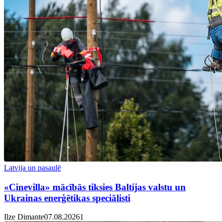
Latvija un pasaulē
«Cinevilla» mācībās tiksies Baltijas valstu un
Ukrainas enerģētikas speciālisti
Ilze Dimante
07.08.2026
1