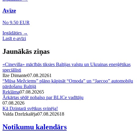
Avīze
No 9.50 EUR
Iegādāties →
Lasīt e-avīzi
Jaunākās ziņas
«Cinevilla» mācībās tiksies Baltijas valstu un Ukrainas enerģētikas
speciālisti
Ilze Dimante
07.08.2026
1
“Mūsa Mežciems” plāno kāpināt “Omoda” un “Jaecoo” automobiļu
pārdošanu Baltijā
Reklāma
07.08.2026
5
Ārkārtas sēdē nobalso par BLICe vadītāju
07.08.2026
Kā Dzintarā svētkus svinēja!
Valda Dzelzkalēja
07.08.2026
1
8
Notikumu kalendārs