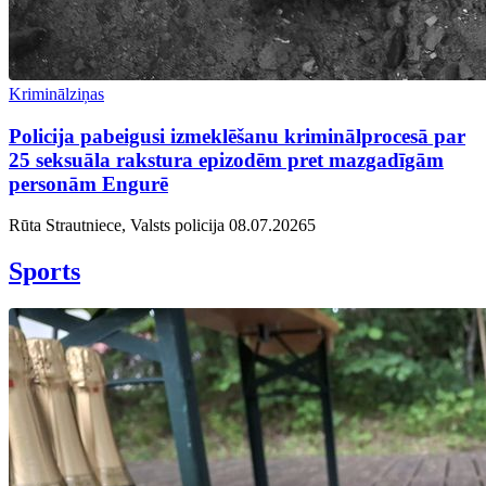
Kriminālziņas
Policija pabeigusi izmeklēšanu kriminālprocesā par
25 seksuāla rakstura epizodēm pret mazgadīgām
personām Engurē
Rūta Strautniece, Valsts policija
08.07.2026
5
Sports