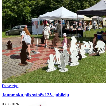
Dzīvesziņa
Jaunmoku pils svinēs 125. jubileju
03.08.2026
1