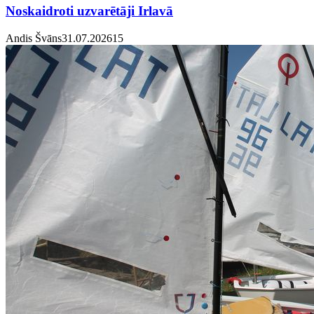
Noskaidroti uzvarētāji Irlavā
Andis Švāns
31.07.2026
1
5