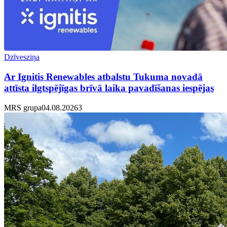
Dzīvesziņa
Ar Ignitis Renewables atbalstu Tukuma novadā
attīsta ilgtspējīgas brīvā laika pavadīšanas iespējas
MRS grupa
04.08.2026
3