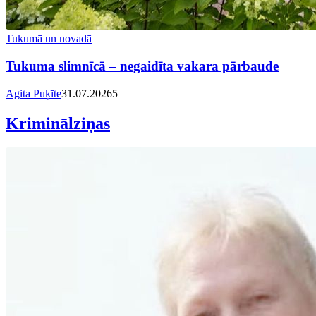
Tukumā un novadā
Tukuma slimnīcā – negaidīta vakara pārbaude
Agita Puķīte
31.07.2026
5
Kriminālziņas