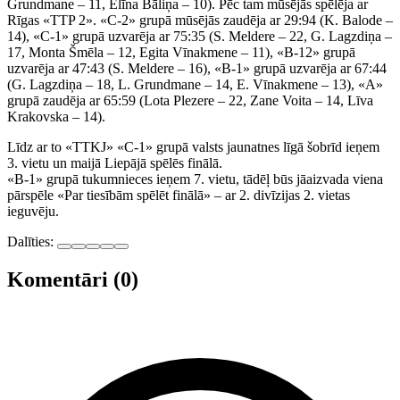
Grundmane – 11, Elīna Bāliņa – 10). Pēc tam mūsējās spēlēja ar
Rīgas «TTP 2». «C-2» grupā mūsējās zaudēja ar 29:94 (K. Balode –
14), «C-1» grupā uzvarēja ar 75:35 (S. Meldere – 22, G. Lagzdiņa –
17, Monta Šmēla – 12, Egita Vīnakmene – 11), «B-12» grupā
uzvarēja ar 47:43 (S. Meldere – 16), «B-1» grupā uzvarēja ar 67:44
(G. Lagzdiņa – 18, L. Grundmane – 14, E. Vīnakmene – 13), «A»
grupā zaudēja ar 65:59 (Lota Plezere – 22, Zane Voita – 14, Līva
Krakovska – 14).
Līdz ar to «TTKJ» «C-1» grupā valsts jaunatnes līgā šobrīd ieņem
3. vietu un maijā Liepājā spēlēs finālā.
«B-1» grupā tukumnieces ieņem 7. vietu, tādēļ būs jāaizvada viena
pārspēle «Par tiesībām spēlēt finālā» – ar 2. divīzijas 2. vietas
ieguvēju.
Dalīties:
Komentāri (0)