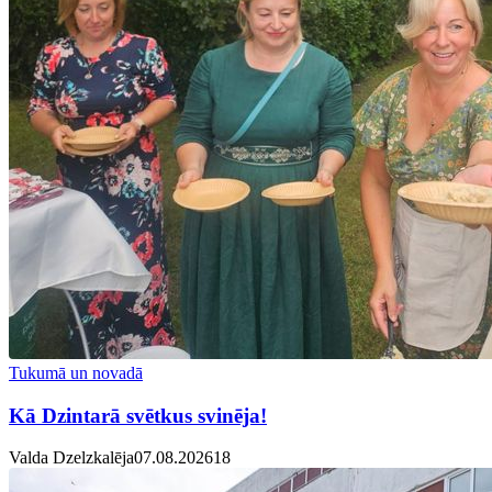
Tukumā un novadā
Kā Dzintarā svētkus svinēja!
Valda Dzelzkalēja
07.08.2026
1
8