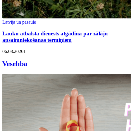
Latvija un pasaulē
Lauku atbalsta dienests atgādina par zālāju
apsaimniekošanas termiņiem
06.08.2026
1
Veselība