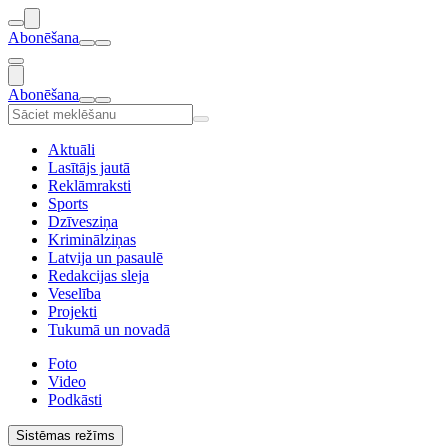
Abonēšana
Abonēšana
Aktuāli
Lasītājs jautā
Reklāmraksti
Sports
Dzīvesziņa
Kriminālziņas
Latvija un pasaulē
Redakcijas sleja
Veselība
Projekti
Tukumā un novadā
Foto
Video
Podkāsti
Sistēmas režīms