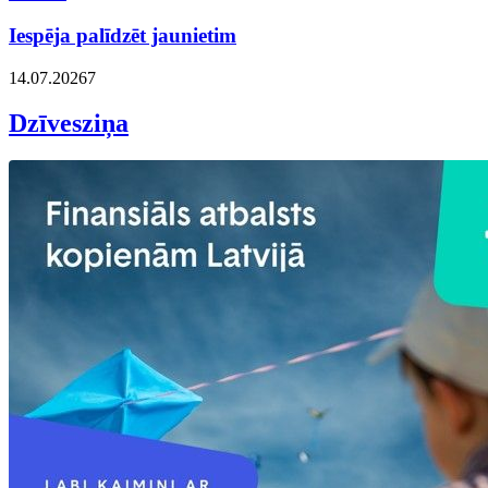
Iespēja palīdzēt jaunietim
14.07.2026
7
Dzīvesziņa