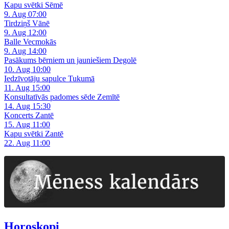
Kapu svētki Sēmē
9. Aug 07:00
Tirdziņš Vānē
9. Aug 12:00
Balle Vecmokās
9. Aug 14:00
Pasākums bērniem un jauniešiem Degolē
10. Aug 10:00
Iedzīvotāju sapulce Tukumā
11. Aug 15:00
Konsultatīvās padomes sēde Zemītē
14. Aug 15:30
Koncerts Zantē
15. Aug 11:00
Kapu svētki Zantē
22. Aug 11:00
Horoskopi