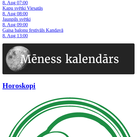
8. Aug 07:00
Kapu svētki Viesatās
8. Aug 08:00
Jaunpils svētki
8. Aug 09:00
Gaisa balonu festivāls Kandavā
8. Aug 13:00
Horoskopi