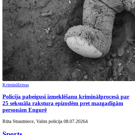
Kriminālziņas
Policija pabeigusi izmeklēšanu kriminālprocesā par
25 seksuāla rakstura epizodēm pret mazgadīgām
personām Engurē
Rūta Strautniece, Valsts policija
08.07.2026
4
Sports