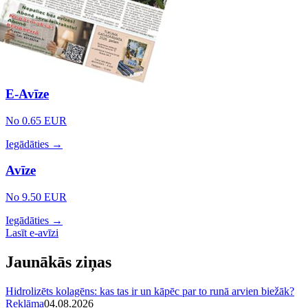
E-Avīze
No 0.65 EUR
Iegādāties →
Avīze
No 9.50 EUR
Iegādāties →
Lasīt e-avīzi
Jaunākās ziņas
Hidrolizēts kolagēns: kas tas ir un kāpēc par to runā arvien biežāk?
Reklāma
04.08.2026