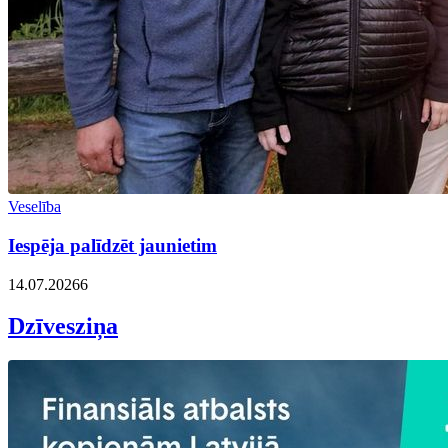
Veselība
Iespēja palīdzēt jaunietim
14.07.2026
6
Dzīvesziņa