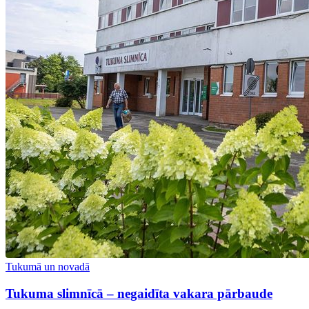
Tukumā un novadā
Tukuma slimnīcā – negaidīta vakara pārbaude