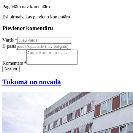
Pagaidām nav komentāru
Esi pirmais, kas pievieno komentāru!
Pievienot komentāru
Confirm your email address
Vārds *
E-pasts
Komentārs *
Nosūtīt
Tukumā un novadā