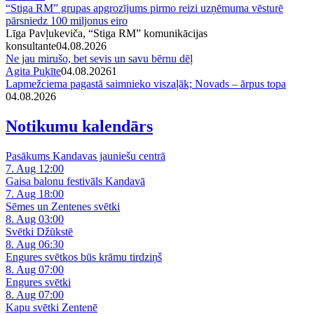
“Stiga RM” grupas apgrozījums pirmo reizi uzņēmuma vēsturē
pārsniedz 100 miljonus eiro
Līga Pavļukeviča, “Stiga RM” komunikācijas
konsultante
04.08.2026
Ne jau mirušo, bet sevis un savu bērnu dēļ
Agita Puķīte
04.08.2026
1
Lapmežciema pagastā saimnieko viszaļāk; Novads – ārpus topa
04.08.2026
Notikumu kalendārs
Pasākums Kandavas jauniešu centrā
7. Aug 12:00
Gaisa balonu festivāls Kandavā
7. Aug 18:00
Sēmes un Zentenes svētki
8. Aug 03:00
Svētki Džūkstē
8. Aug 06:30
Engures svētkos būs krāmu tirdziņš
8. Aug 07:00
Engures svētki
8. Aug 07:00
Kapu svētki Zentenē