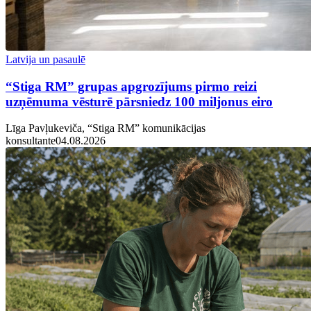
Latvija un pasaulē
“Stiga RM” grupas apgrozījums pirmo reizi
uzņēmuma vēsturē pārsniedz 100 miljonus eiro
Līga Pavļukeviča, “Stiga RM” komunikācijas
konsultante
04.08.2026