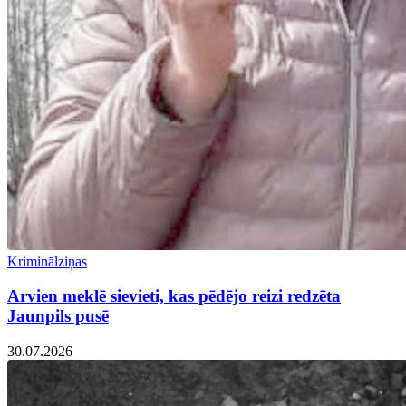
Kriminālziņas
Arvien meklē sievieti, kas pēdējo reizi redzēta
Jaunpils pusē
30.07.2026