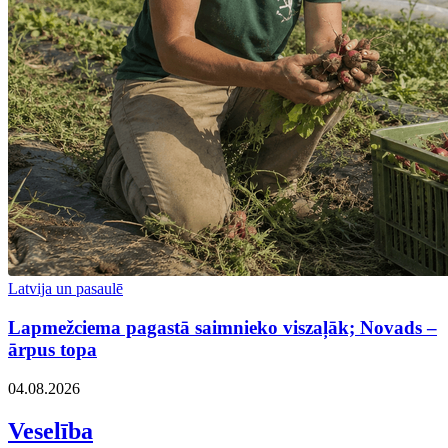
Latvija un pasaulē
Lapmežciema pagastā saimnieko viszaļāk; Novads –
ārpus topa
04.08.2026
Veselība