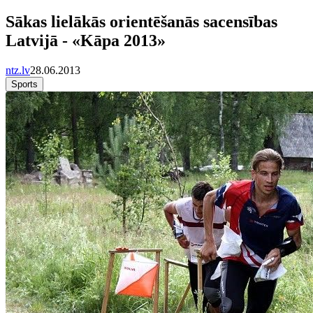
Sākas lielākās orientēšanās sacensības
Latvijā - «Kāpa 2013»
ntz.lv
28.06.2013
Sports