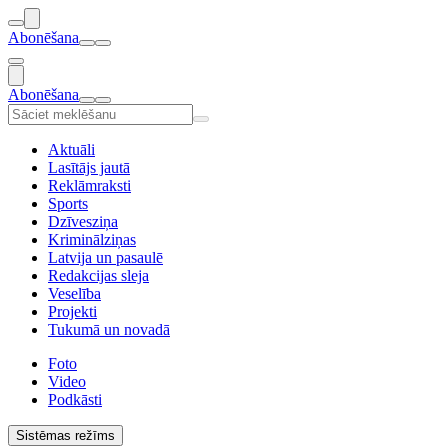
Abonēšana
Abonēšana
Aktuāli
Lasītājs jautā
Reklāmraksti
Sports
Dzīvesziņa
Kriminālziņas
Latvija un pasaulē
Redakcijas sleja
Veselība
Projekti
Tukumā un novadā
Foto
Video
Podkāsti
Sistēmas režīms