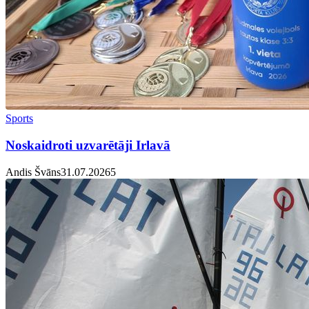
Sports
Noskaidroti uzvarētāji Irlavā
Andis Švāns
31.07.2026
5