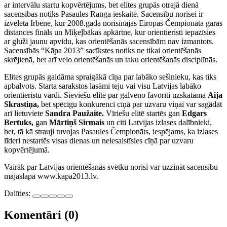
ar intervālu startu kopvērtējums, bet elites grupās otrajā dienā
sacensības notiks Pasaules Ranga ieskaitē. Sacensību norisei ir
izvēlēta Irbene, kur 2008.gadā norisinājās Eiropas Čempionāta garās
distances fināls un Miķeļbākas apkārtne, kur orientieristi iepazīsies
ar gluži jaunu apvidu, kas orientēšanās sacensībām nav izmantots.
Sacensībās “Kāpa 2013” sacīkstes notiks ne tikai orientēšanās
skrējienā, bet arī velo orientēšanās un taku orientēšanās disciplīnās.
Elites grupās gaidāma spraigākā cīņa par labāko sešinieku, kas tiks
apbalvots. Starta sarakstos lasāmi teju vai visu Latvijas labāko
orientieristu vārdi. Sieviešu elitē par galveno favorīti uzskatāma
Aija
Skrastiņa,
bet spēcīgu konkurenci cīņā par uzvaru viņai var sagādāt
arī lietuviete
Sandra Paužaite.
Vīriešu elitē startēs gan
Edgars
Bertuks,
gan
Mārtiņš Sirmais
un citi Latvijas izlases dalībnieki,
bet, tā kā strauji tuvojas Pasaules Čempionāts, iespējams, ka izlases
līderi nestartēs visas dienas un neiesaistīsies cīņā par uzvaru
kopvērtējumā.
Vairāk par Latvijas orientēšanās svētku norisi var uzzināt sacensību
mājaslapā www.kapa2013.lv.
Dalīties:
Komentāri (0)