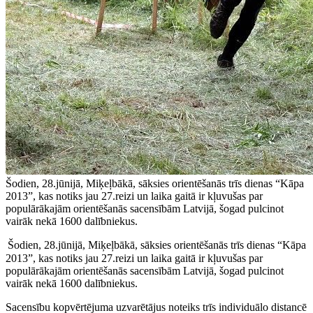
Šodien, 28.jūnijā, Miķeļbākā, sāksies orientēšanās trīs dienas “Kāpa
2013”, kas notiks jau 27.reizi un laika gaitā ir kļuvušas par
populārākajām orientēšanās sacensībām Latvijā, šogad pulcinot
vairāk nekā 1600 dalībniekus.
Šodien, 28.jūnijā, Miķeļbākā, sāksies orientēšanās trīs dienas “Kāpa
2013”, kas notiks jau 27.reizi un laika gaitā ir kļuvušas par
populārākajām orientēšanās sacensībām Latvijā, šogad pulcinot
vairāk nekā 1600 dalībniekus.
Sacensību kopvērtējuma uzvarētājus noteiks trīs individuālo distancē