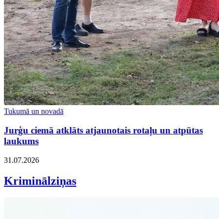
Tukumā un novadā
Jurģu ciemā atklāts atjaunotais rotaļu un atpūtas
laukums
31.07.2026
Kriminālziņas