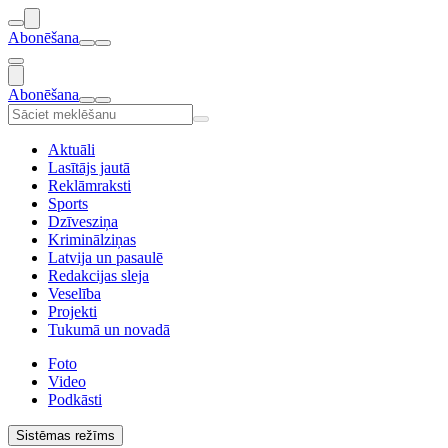
Abonēšana
Abonēšana
Aktuāli
Lasītājs jautā
Reklāmraksti
Sports
Dzīvesziņa
Kriminālziņas
Latvija un pasaulē
Redakcijas sleja
Veselība
Projekti
Tukumā un novadā
Foto
Video
Podkāsti
Sistēmas režīms