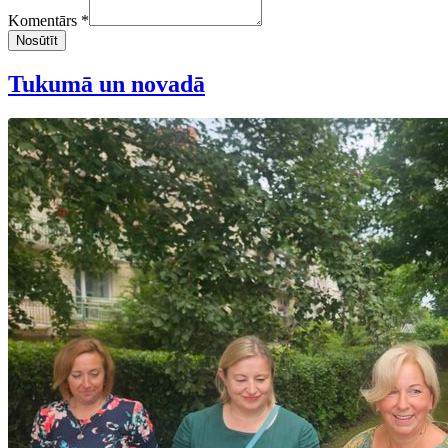
Komentārs *
Nosūtīt
Tukumā un novadā