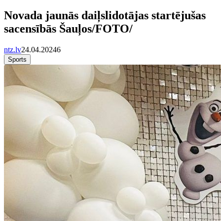
Novada jaunās daiļslidotājas startējušas
sacensībās Šauļos/FOTO/
ntz.lv
24.04.2024
6
Sports