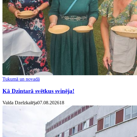
Tukumā un novadā
Kā Dzintarā svētkus svinēja!
Valda Dzelzkalēja
07.08.2026
1
8