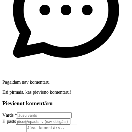
Pagaidām nav komentāru
Esi pirmais, kas pievieno komentāru!
Pievienot komentāru
Confirm your email address
Vārds *
E-pasts