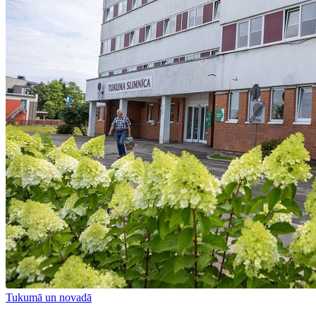
Tukumā un novadā