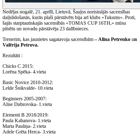
Nedēļas nogalē, 21. aprīlī, Lietuvā, Šauļos norisinājās sacensības
daiļslidošanās, kurās plaši pārstāvēts bija arī klubs «Tukums». Proti,
šajās starptautiskajās sacensībās «TOMAS CUP 16TH,» mūsu
pilsētu un novadu pārstāvēja 23 dalībnieces.
Trenerim, kas jaunietes sagatavoja sacensībām
– Alīna Petrenko
u
n
Valērija Petrova.
Rezultāti :
Chicks C 2015:
Lorēna Spēka- 4.vieta
Basic Novice 2010-2012:
Lelde Šnikvalde- 10.vieta
Beginners 2005-2007:
Alise Dubrovska- 1.vieta
Elementi B 2018/2019:
Paula Kabanova- 1.vieta
Marta Pauliņa- 2.vieta
Adele Grēta Herca- 3.vieta