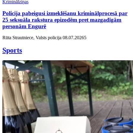
Kriminālziņas
Policija pabeigusi izmeklēšanu kriminālprocesā par
25 seksuāla rakstura epizodēm pret mazgadīgām
personām Engurē
Rūta Strautniece, Valsts policija
08.07.2026
5
Sports