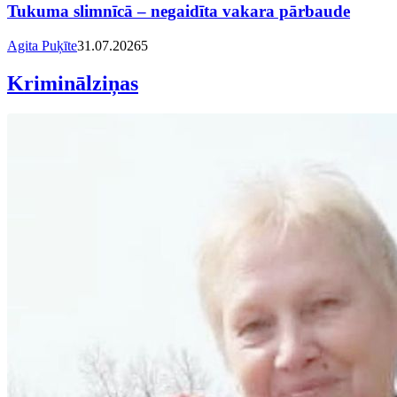
Tukuma slimnīcā – negaidīta vakara pārbaude
Agita Puķīte
31.07.2026
5
Kriminālziņas