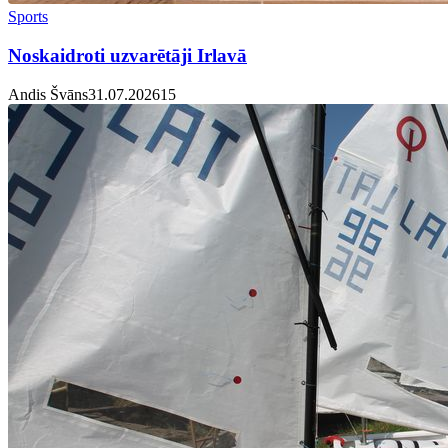
Sports
Noskaidroti uzvarētāji Irlavā
Andis Švāns
31.07.2026
1
5