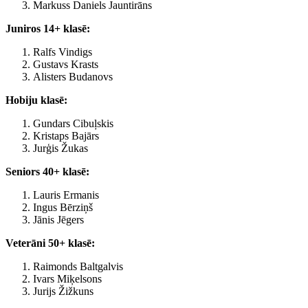
Markuss Daniels Jauntirāns
Juniros 14+ klasē:
Ralfs Vindigs
Gustavs Krasts
Alisters Budanovs
Hobiju klasē:
Gundars Cibuļskis
Kristaps Bajārs
Jurģis Žukas
Seniors 40+ klasē:
Lauris Ermanis
Ingus Bērziņš
Jānis Jēgers
Veterāni 50+ klasē:
Raimonds Baltgalvis
Ivars Miķelsons
Jurijs Žižkuns