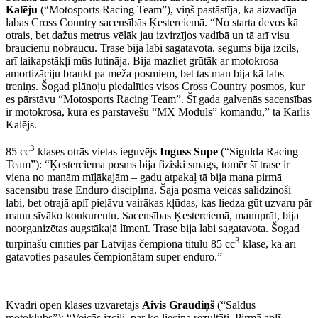
Kalēju
(“Motosports Racing Team”), viņš pastāstīja, ka aizvadīja
labas Cross Country sacensībās Ķesterciemā. “No starta devos kā
otrais, bet dažus metrus vēlāk jau izvirzījos vadībā un tā arī visu
braucienu nobraucu. Trase bija labi sagatavota, segums bija izcils,
arī laikapstākļi mūs lutināja. Bija mazliet grūtāk ar motokrosa
amortizāciju braukt pa meža posmiem, bet tas man bija kā labs
treniņs. Šogad plānoju piedalīties visos Cross Country posmos, kur
es pārstāvu “Motosports Racing Team”. Šī gada galvenās sacensības
ir motokrosā, kurā es pārstāvēšu “MX Moduls” komandu,” tā Kārlis
Kalējs.
3
85 cc
klases otrās vietas ieguvējs
Inguss Supe
(“Sigulda Racing
Team”): “Ķesterciema posms bija fiziski smags, tomēr šī trase ir
viena no manām mīļākajām – gadu atpakaļ tā bija mana pirmā
sacensību trase Enduro disciplīnā. Šajā posmā veicās salidzinoši
labi, bet otrajā aplī pieļāvu vairākas kļūdas, kas liedza gūt uzvaru pār
manu sīvāko konkurentu. Sacensības Ķesterciemā, manuprāt, bija
noorganizētas augstākajā līmenī. Trase bija labi sagatavota. Šogad
3
turpināšu cīnīties par Latvijas čempiona titulu 85 cc
klasē, kā arī
gatavoties pasaules čempionātam super enduro.”
Kvadri open klases uzvarētājs
Aivis Graudiņš
(“Saldus
motoklubs”): “Veicās izcili, par ko liecina rezultāti. Pirmā aplī