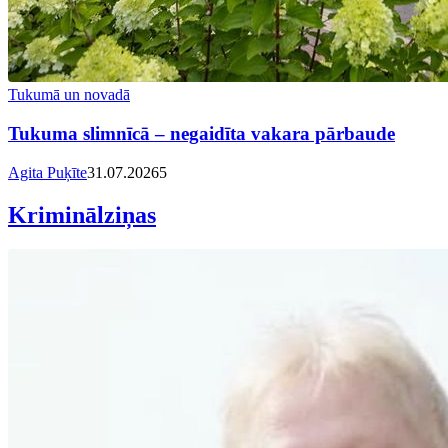
Tukumā un novadā
Tukuma slimnīcā – negaidīta vakara pārbaude
Agita Puķīte
31.07.2026
5
Kriminālziņas