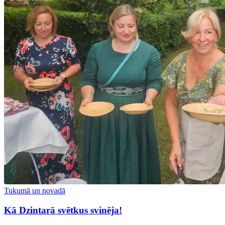
Tukumā un novadā
Kā Dzintarā svētkus svinēja!