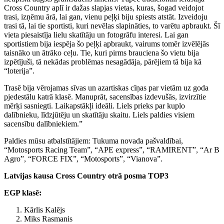
Cross Country aplī ir dažas slapjas vietas, kuras, šogad veidojot
trasi, izņēmu ārā, lai gan, vienu peļķi biju spiests atstāt. Izveidoju
trasi tā, lai tie sportisti, kuri nevēlas slapināties, to varētu apbraukt. Šī
vieta piesaistīja lielu skatītāju un fotogrāfu interesi. Lai gan
sportistiem bija iespēja šo peļķi apbraukt, vairums tomēr izvēlējās
taisnāko un ātrāko ceļu. Tie, kuri pirms brauciena šo vietu bija
izpētījuši, tā nekādas problēmas nesagādāja, pārējiem tā bija kā
“loterija”.
Trasē bija vērojamas sīvas un azartiskas cīņas par vietām uz goda
pjedestālu katrā klasē. Manuprāt, sacensības izdevušās, izvirzītie
mērķi sasniegti. Laikapstākļi ideāli. Liels prieks par kuplo
dalībnieku, līdzjūtēju un skatītāju skaitu. Liels paldies visiem
sacensību dalībniekiem.”
Paldies mūsu atbalstītājiem: Tukuma novada pašvaldībai,
“Motosports Racing Team”, “APE express”, “RAMIRENT”, “Ar B
Agro”, “FORCE FIX”, “Motosports”, “Vianova”.
Latvijas kausa Cross Country otrā posma TOP3
EGP klasē:
Kārlis Kalējs
Miks Rasmanis