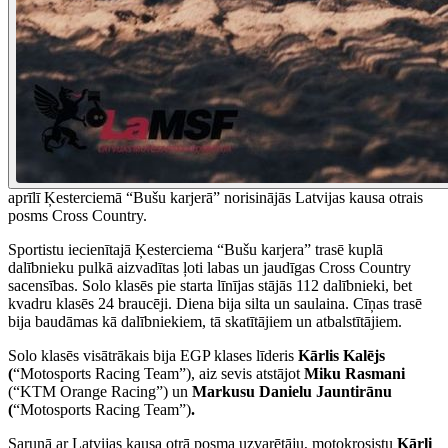
aprīlī Ķesterciemā “Bušu karjerā” norisinājās Latvijas kausa otrais
posms Cross Country.
Sportistu iecienītajā Ķesterciema “Bušu karjera” trasē kuplā
dalībnieku pulkā aizvadītas ļoti labas un jaudīgas Cross Country
sacensības. Solo klasēs pie starta līnījas stājās 112 dalībnieki, bet
kvadru klasēs 24 braucēji. Diena bija silta un saulaina. Cīņas trasē
bija baudāmas kā dalībniekiem, tā skatītājiem un atbalstītājiem.
Solo klasēs visātrākais bija EGP klases līderis
Kārlis Kalējs
(
“Motosports Racing Team”), aiz sevis atstājot
Miku Rasmani
(“KTM Orange Racing”) un
Markusu Danielu Jauntirānu
(
“Motosports Racing Team”)
.
Sarunā ar Latvijas kausa otrā posma uzvarētāju, motokrosistu
Kārli