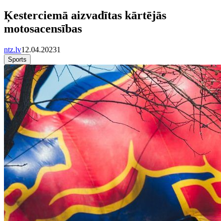
Ķesterciemā aizvadītas kārtējās
motosacensības
ntz.lv
12.04.2023
1
Sports