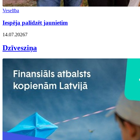
Veselība
Iespēja palīdzēt jaunietim
14.07.2026
7
Dzīvesziņa