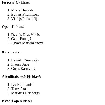
Iesācēji (C) klasē:
Mikus Bēvalds
Edgars Fridrihsons
Vitālijs Podskočijs
Open 1h klasē:
Dāvids Dīvs Vītols
Gatis Putniņš
Ilgvars Martemjanovs
3
85 cc
klasē:
Ričards Dambergs
Inguss Supe
Gusts Rasmanis
Absolūtais iesācējs klasē:
Ivo Hartmanis
Toms Arājs
Markuss Grīnbergs
Kvadri open klasē: