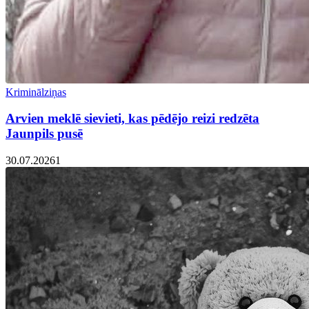
Kriminālziņas
Arvien meklē sievieti, kas pēdējo reizi redzēta
Jaunpils pusē
30.07.2026
1