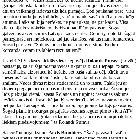
gadījās tehniska ķibele, no trešās pozīcijas cīnījos divas reizes, bet
ātri un veiksmīgi izdevās tikt līdz pirmajai. Ļoti patīkama trase, visu
pusotru stundu jutos ļoti brīvi, varēju braukt savā ritmā ar nemainīgu
ātrumu. Laiks arī bija perfekts, ne par aukstu, ne par karstu. Visa
diena bija bez nokrišņiem, beidzot baudījām pavasari. Šogad
galvenais akcents ir uz Latvijas kausu Cross Country, noteikti šogad
pamēģināšu arī motokrosu, tad jau skatīšos, vai tas mani ieinteresēs.
Šogad pārstāvu “Saldus motoklubu”, mums ir stipra Enduro
komanda, ceram uz labiem rezultātiem!”
Kvadri ATV klases piektās vietas ieguvējs
Rolands Puravs
(privāti)
pastāstīja, ka arī šajā posmā veicās tikpat raibi kā Liepājā. “Starts
samērā labs, aizbraucu kā trešais, bet paša vainas dēļ, pārāk tuvu
“iesēdos” konkurentiem “astē”, kā rezultātā pilns radiators ar
smiltīm. Nācās divas reizes stāties malā un to iztīrīt. Tālāk jau ar
diviem piegājieniem no pašām beigām ķēru visus rokā. Aizcīnījos
līdz piektajai vietai,” stāsta Rolands un turpina: “sezonas sākums
iesācies nevisai. Trase, kā jau Ķesterciemā, atelpot nevar ne metru,
bet patika. Laikapstākļi mūs lutināja, bija jūtams kārtīgs pavasaris.
Šogad plānā ir nosargāt pagājušās sezonas iegūto pirmo vietu ATV
klasē. Tas gan būs grūtāk izdarāms, bet jāsaņemās un turpmāk bez
liekiem piedzīvojumiem,” tā Rolands Puravs.
Sacensību organizators
Arvis Bumbiers
: “Šajā pavasarī trasē ir
netipiski augsts gruntsūdens līmenis. Tāpēc tradicionāli ierastajā