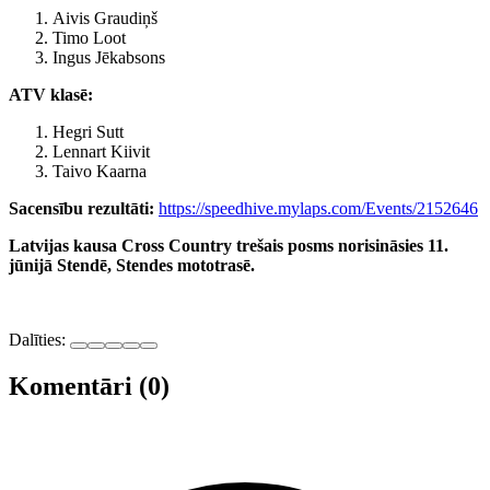
Aivis Graudiņš
Timo Loot
Ingus Jēkabsons
ATV klasē:
Hegri Sutt
Lennart Kiivit
Taivo Kaarna
Sacensību rezultāti:
https://speedhive.mylaps.com/Events/2152646
Latvijas kausa Cross Country trešais posms norisināsies 11.
jūnijā Stendē, Stendes mototrasē.
Dalīties:
Komentāri (0)