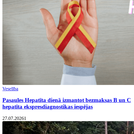
Veselība
Pasaules Hepatīta dienā izmantot bezmaksas B un C
hepatīta ekspresdiagnostikas iespējas
27.07.2026
1