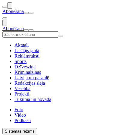
Abonēšana
Abonēšana
Aktuāli
Lasītājs jautā
Reklāmraksti
Sports
Dzīvesziņa
Kriminālziņas
Latvija un pasaulē
Redakcijas sleja
Veselība
Projekti
Tukumā un novadā
Foto
Video
Podkāsti
Sistēmas režīms