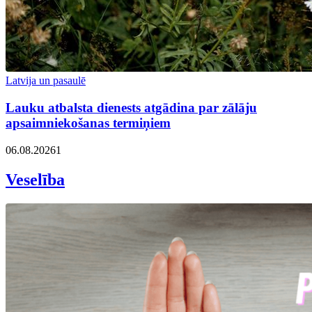
Latvija un pasaulē
Lauku atbalsta dienests atgādina par zālāju
apsaimniekošanas termiņiem
06.08.2026
1
Veselība