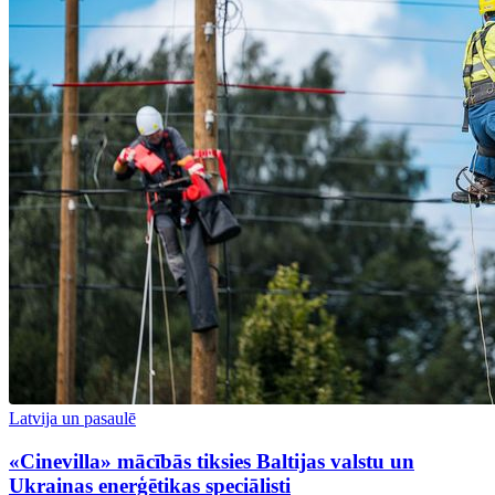
Latvija un pasaulē
«Cinevilla» mācībās tiksies Baltijas valstu un
Ukrainas enerģētikas speciālisti