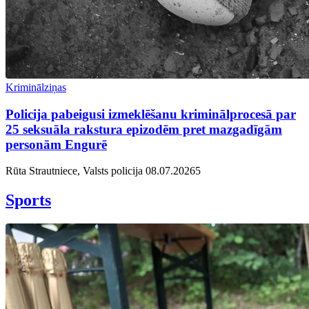
Kriminālziņas
Policija pabeigusi izmeklēšanu kriminālprocesā par
25 seksuāla rakstura epizodēm pret mazgadīgām
personām Engurē
Rūta Strautniece, Valsts policija
08.07.2026
5
Sports