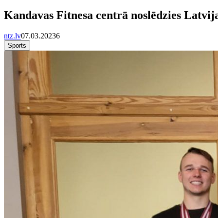
Kandavas Fitnesa centrā noslēdzies Latvij
ntz.lv
07.03.2023
6
Sports