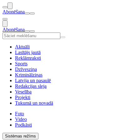
Abonēšana
Abonēšana
Aktuāli
Lasītājs jautā
Reklāmraksti
Sports
Dzīvesziņa
Kriminālziņas
Latvija un pasaulē
Redakcijas sleja
Veselība
Projekti
Tukumā un novadā
Foto
Video
Podkāsti
Sistēmas režīms