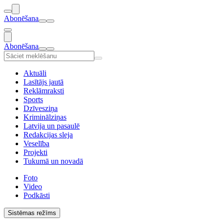
Abonēšana
Abonēšana
Aktuāli
Lasītājs jautā
Reklāmraksti
Sports
Dzīvesziņa
Kriminālziņas
Latvija un pasaulē
Redakcijas sleja
Veselība
Projekti
Tukumā un novadā
Foto
Video
Podkāsti
Sistēmas režīms