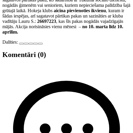
nogādās ģimenēm vai senioriem, kuriem nepieciešama palīdzība šajā
grūtajā laikā. Hokeja klubs
aicina pievienoties ikvienu
, kuram ir
šādas iespējas, arī sagatavot pārtikas pakas un sazināties ar kluba
vadītāju Lauru S.:
26697223
, kas šīs pakas nogādās vajadzīgajās
mājās. Akcija norisināsies vienu mēnesi –
no 10. marta līdz 10.
aprīlim.
Dalīties:
Komentāri (0)