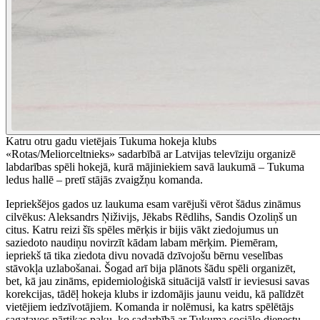
Katru otru gadu vietējais Tukuma hokeja klubs
«Rotas/Meliorceltnieks» sadarbībā ar Latvijas televīziju organizē
labdarības spēli hokejā, kurā mājiniekiem savā laukumā – Tukuma
ledus hallē – pretī stājās zvaigžņu komanda.
Iepriekšējos gados uz laukuma esam varējuši vērot šādus zināmus
cilvēkus: Aleksandrs Ņiživijs, Jēkabs Rēdlihs, Sandis Ozoliņš un
citus. Katru reizi šīs spēles mērķis ir bijis vākt ziedojumus un
saziedoto naudiņu novirzīt kādam labam mērķim. Piemēram,
iepriekš tā tika ziedota divu novadā dzīvojošu bērnu veselības
stāvokļa uzlabošanai. Šogad arī bija plānots šādu spēli organizēt,
bet, kā jau zināms, epidemioloģiskā situācijā valstī ir ieviesusi savas
korekcijas, tādēļ hokeja klubs ir izdomājis jaunu veidu, kā palīdzēt
vietējiem iedzīvotājiem. Komanda ir nolēmusi, ka katrs spēlētājs
sagatavos pārtikas paku, ko sadarbībā ar Tukuma sociālo dienestu,