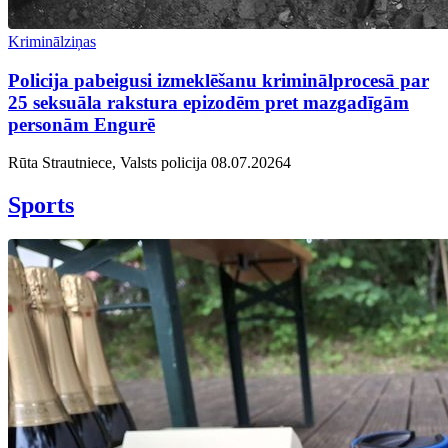
Kriminālziņas
Policija pabeigusi izmeklēšanu kriminālprocesā par
25 seksuāla rakstura epizodēm pret mazgadīgām
personām Engurē
Rūta Strautniece, Valsts policija
08.07.2026
4
Sports