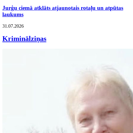
Jurģu ciemā atklāts atjaunotais rotaļu un atpūtas
laukums
31.07.2026
Kriminālziņas