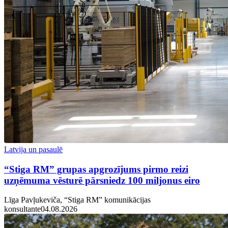
Latvija un pasaulē
“Stiga RM” grupas apgrozījums pirmo reizi
uzņēmuma vēsturē pārsniedz 100 miljonus eiro
Līga Pavļukeviča, “Stiga RM” komunikācijas
konsultante
04.08.2026