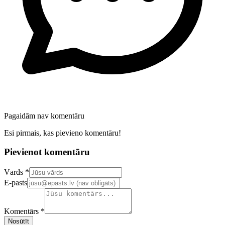
Pagaidām nav komentāru
Esi pirmais, kas pievieno komentāru!
Pievienot komentāru
Confirm your email address
Vārds *
E-pasts
Komentārs *
Nosūtīt