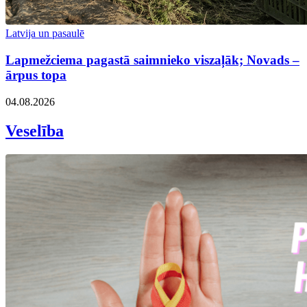
Latvija un pasaulē
Lapmežciema pagastā saimnieko viszaļāk; Novads –
ārpus topa
04.08.2026
Veselība