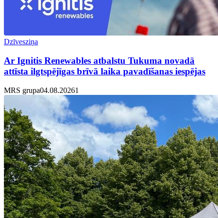
Dzīvesziņa
Ar Ignitis Renewables atbalstu Tukuma novadā
attīsta ilgtspējīgas brīvā laika pavadīšanas iespējas
MRS grupa
04.08.2026
1