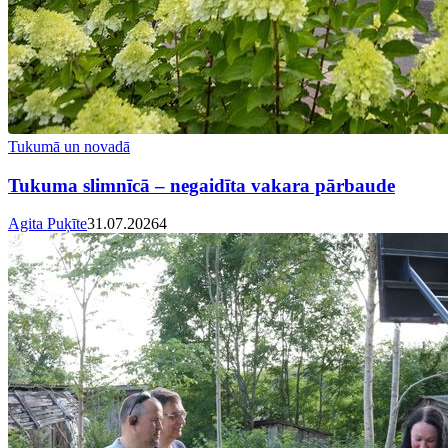
Tukumā un novadā
Tukuma slimnīcā – negaidīta vakara pārbaude
Agita Puķīte
31.07.2026
4