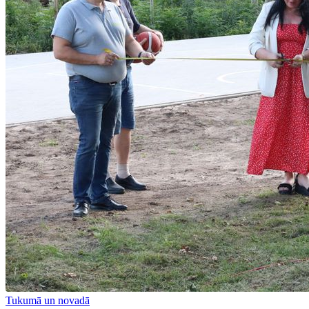
Tukumā un novadā