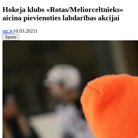
Hokeja klubs «Rotas/Meliorceltnieks»
aicina pievienoties labdarības akcijai
ntz.lv
10.03.2021
1
Sports