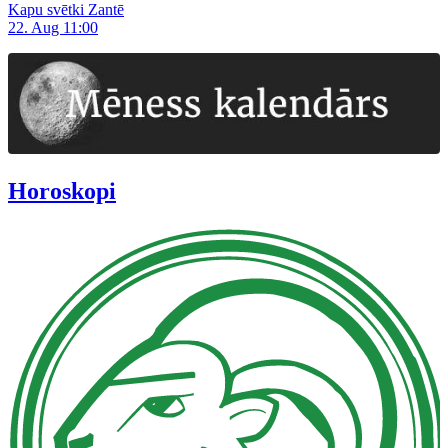
Kapu svētki Zantē
22. Aug 11:00
Horoskopi