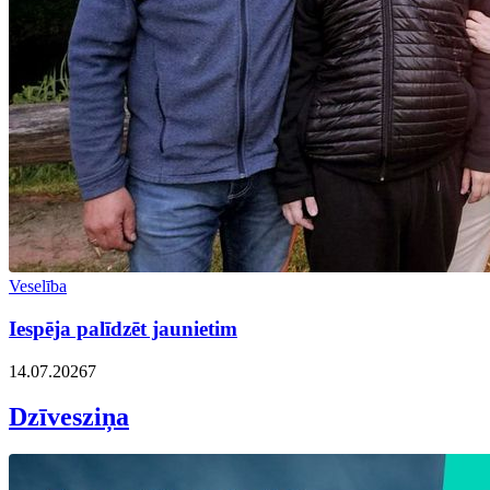
Veselība
Iespēja palīdzēt jaunietim
14.07.2026
7
Dzīvesziņa