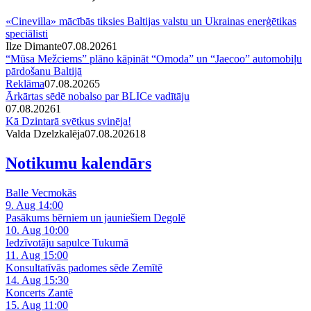
«Cinevilla» mācībās tiksies Baltijas valstu un Ukrainas enerģētikas
speciālisti
Ilze Dimante
07.08.2026
1
“Mūsa Mežciems” plāno kāpināt “Omoda” un “Jaecoo” automobiļu
pārdošanu Baltijā
Reklāma
07.08.2026
5
Ārkārtas sēdē nobalso par BLICe vadītāju
07.08.2026
1
Kā Dzintarā svētkus svinēja!
Valda Dzelzkalēja
07.08.2026
1
8
Notikumu kalendārs
Balle Vecmokās
9. Aug 14:00
Pasākums bērniem un jauniešiem Degolē
10. Aug 10:00
Iedzīvotāju sapulce Tukumā
11. Aug 15:00
Konsultatīvās padomes sēde Zemītē
14. Aug 15:30
Koncerts Zantē
15. Aug 11:00