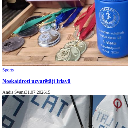
Sports
Noskaidroti uzvarētāji Irlavā
Andis Švāns
31.07.2026
1
5