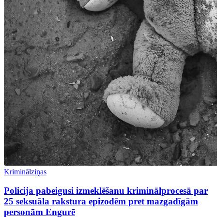
Kriminālziņas
Policija pabeigusi izmeklēšanu kriminālprocesā par
25 seksuāla rakstura epizodēm pret mazgadīgām
personām Engurē