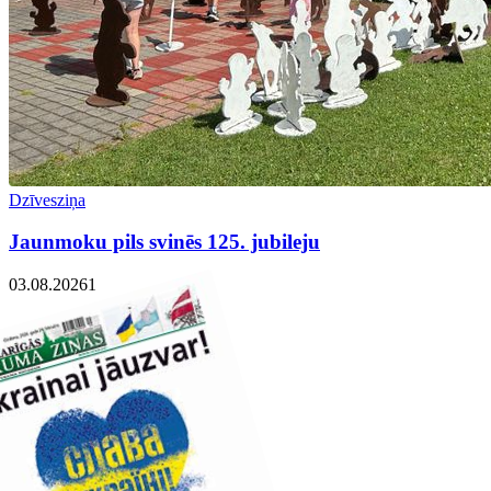
Dzīvesziņa
Jaunmoku pils svinēs 125. jubileju
03.08.2026
1