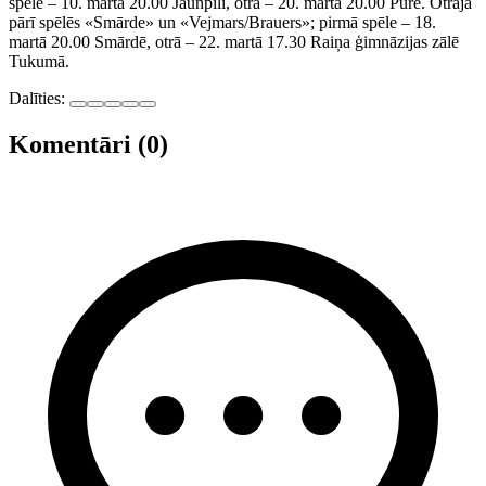
spēle – 10. martā 20.00 Jaunpilī, otrā – 20. martā 20.00 Pūrē. Otrajā
pārī spēlēs «Smārde» un «Vejmars/Brauers»; pirmā spēle – 18.
martā 20.00 Smārdē, otrā – 22. martā 17.30 Raiņa ģimnāzijas zālē
Tukumā.
Dalīties:
Komentāri (0)