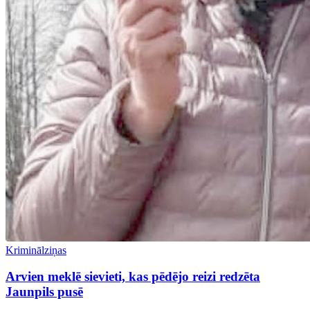
Kriminālziņas
Arvien meklē sievieti, kas pēdējo reizi redzēta
Jaunpils pusē