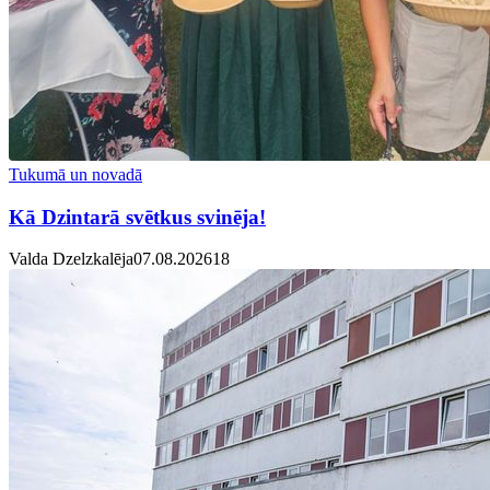
Tukumā un novadā
Kā Dzintarā svētkus svinēja!
Valda Dzelzkalēja
07.08.2026
1
8