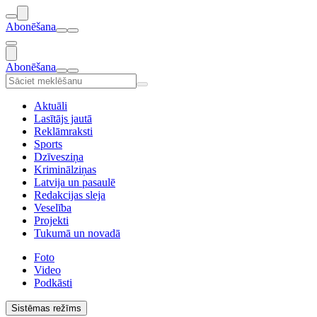
Abonēšana
Abonēšana
Aktuāli
Lasītājs jautā
Reklāmraksti
Sports
Dzīvesziņa
Kriminālziņas
Latvija un pasaulē
Redakcijas sleja
Veselība
Projekti
Tukumā un novadā
Foto
Video
Podkāsti
Sistēmas režīms