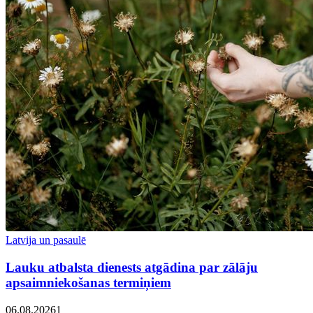
Latvija un pasaulē
Lauku atbalsta dienests atgādina par zālāju
apsaimniekošanas termiņiem
06.08.2026
1