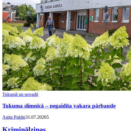
Tukumā un novadā
Tukuma slimnīcā – negaidīta vakara pārbaude
Agita Puķīte
31.07.2026
5
Kriminālziņas