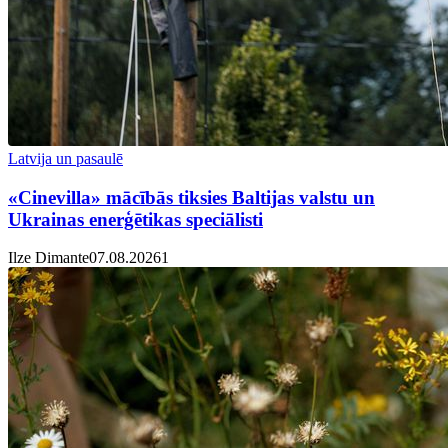
Latvija un pasaulē
«Cinevilla» mācībās tiksies Baltijas valstu un
Ukrainas enerģētikas speciālisti
Ilze Dimante
07.08.2026
1