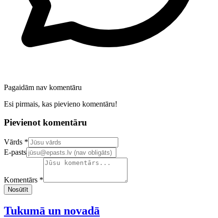
Pagaidām nav komentāru
Esi pirmais, kas pievieno komentāru!
Pievienot komentāru
Confirm your email address
Vārds *
E-pasts
Komentārs *
Nosūtīt
Tukumā un novadā