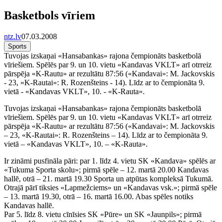
Basketbols vīriem
ntz.lv
07.03.2008
Sports
Tuvojas izskaņai «Hansabankas» rajona čempionāts basketbolā
vīriešiem. Spēlēs par 9. un 10. vietu «Kandavas VKLT» arī otrreiz
pārspēja «K-Rautu» ar rezultātu 87:56 («Kandavai»: M. Jackovskis
- 23, «K-Rautai»: R. Rozenšteins - 14). Līdz ar to čempionāta 9.
vietā - «Kandavas VKLT», 10. - «K-Rauta».
Tuvojas izskaņai «Hansabankas» rajona čempionāts basketbolā
vīriešiem. Spēlēs par 9. un 10. vietu «Kandavas VKLT» arī otrreiz
pārspēja «K-Rautu» ar rezultātu 87:56 («Kandavai»: M. Jackovskis
– 23, «K-Rautai»: R. Rozenšteins – 14). Līdz ar to čempionāta 9.
vietā – «Kandavas VKLT», 10. – «K-Rauta».
Ir zināmi pusfināla pāri: par 1. līdz 4. vietu SK «Kandava» spēlēs ar
«Tukuma Sporta skolu»; pirmā spēle – 12. martā 20.00 Kandavas
hallē, otrā – 21. martā 19.30 Sporta un atpūtas kompleksā Tukumā.
Otrajā pārī tiksies «Lapmežciems» un «Kandavas vsk.»; pirmā spēle
– 13. martā 19.30, otrā – 16. martā 16.00. Abas spēles notiks
Kandavas hallē.
Par 5. līdz 8. vietu cīnīsies SK «Pūre» un SK «Jaunpils»; pirmā