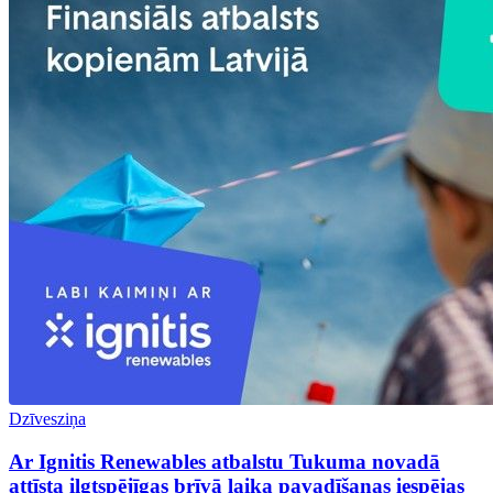
Dzīvesziņa
Ar Ignitis Renewables atbalstu Tukuma novadā
attīsta ilgtspējīgas brīvā laika pavadīšanas iespējas