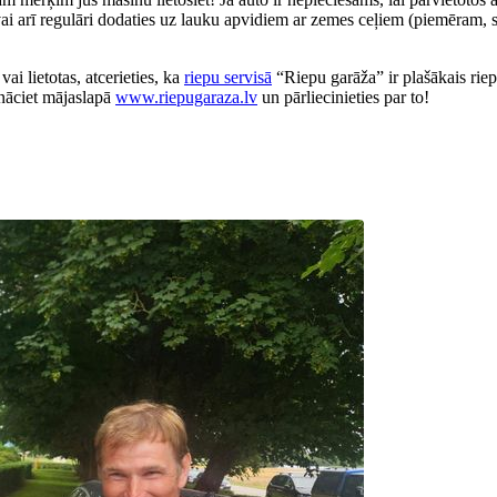
 vai arī regulāri dodaties uz lauku apvidiem ar zemes ceļiem (piemēram, s
ai lietotas, atcerieties, ka
riepu servisā
“Riepu garāža” ir plašākais riep
enāciet mājaslapā
www.riepugaraza.lv
un pārliecinieties par to!