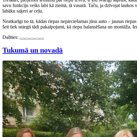
savu funkciju veiks labi kā ziemā, tā vasarā. Taču, ja dzīvojat laukos
labāku saķeri ar ceļu.
Neatkarīgi no tā, kādas riepas nepieciešamas jūsu auto – jaunas riepas v
šeit tiek sniegti tādi pakalpojumi, kā riepu balansēšana un montāža. I
Dalīties:
Tukumā un novadā