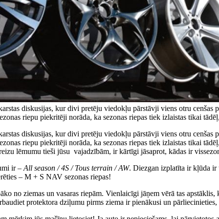
karstas diskusijas, kur divi pretēju viedokļu pārstāvji viens otru cenšas 
onas riepu piekritēji norāda, ka sezonas riepas tiek izlaistas tikai tādēļ,
karstas diskusijas, kur divi pretēju viedokļu pārstāvji viens otru cenšas 
ezonas riepu piekritēji norāda, ka sezonas riepas tiek izlaistas tikai tādē
areizu lēmumu tieši jūsu vajadzībām, ir kārtīgi jāsaprot, kādas ir vissezo
umi ir –
All season / 4S / Tous terrain / AW
. Diezgan izplatīta ir kļūda 
erēties – M + S NAV sezonas riepas!
labāko no ziemas un vasaras riepām. Vienlaicīgi jāņem vērā tas apstāklis,
ārbaudiet protektora dziļumu pirms ziema ir pienākusi un pārliecinieties,
dam mērķim jūs mašīnu lietosiet! Ja auto ir nepieciešams, lai pārvietotos