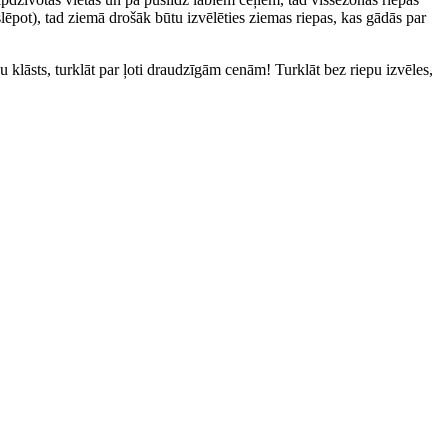
lēpot), tad ziemā drošāk būtu izvēlēties ziemas riepas, kas gādās par
u klāsts, turklāt par ļoti draudzīgām cenām! Turklāt bez riepu izvēles,