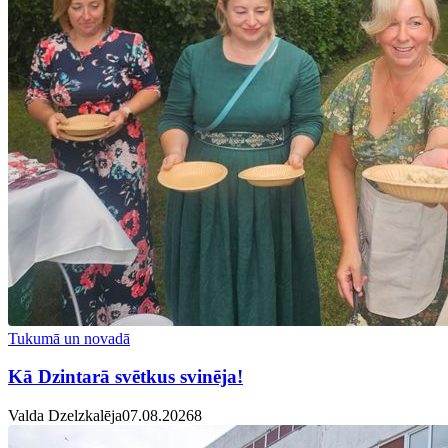
Tukumā un novadā
Kā Dzintarā svētkus svinēja!
Valda Dzelzkalēja
07.08.2026
8