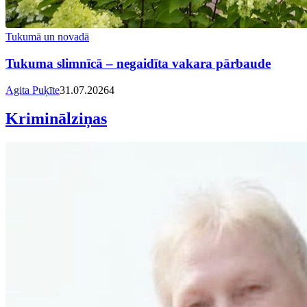
Tukumā un novadā
Tukuma slimnīcā – negaidīta vakara pārbaude
Agita Puķīte
31.07.2026
4
Kriminālziņas