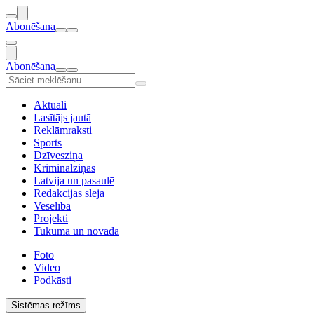
Abonēšana
Abonēšana
Aktuāli
Lasītājs jautā
Reklāmraksti
Sports
Dzīvesziņa
Kriminālziņas
Latvija un pasaulē
Redakcijas sleja
Veselība
Projekti
Tukumā un novadā
Foto
Video
Podkāsti
Sistēmas režīms