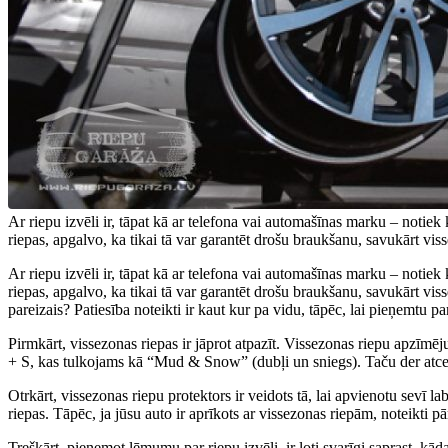
Ar riepu izvēli ir, tāpat kā ar telefona vai automašīnas marku – notiek 
riepas, apgalvo, ka tikai tā var garantēt drošu braukšanu, savukārt vissez
Ar riepu izvēli ir, tāpat kā ar telefona vai automašīnas marku – notiek 
riepas, apgalvo, ka tikai tā var garantēt drošu braukšanu, savukārt viss
pareizais? Patiesība noteikti ir kaut kur pa vidu, tāpēc, lai pieņemtu p
Pirmkārt, vissezonas riepas ir jāprot atpazīt. Vissezonas riepu apzīmēj
+ S, kas tulkojams kā “Mud & Snow” (dubļi un sniegs). Taču der atc
Otrkārt, vissezonas riepu protektors ir veidots tā, lai apvienotu sevī 
riepas. Tāpēc, ja jūsu auto ir aprīkots ar vissezonas riepām, noteikti p
Treškārt, pieņemot lēmumu par riepu izvēli, ir ļoti svarīgi saprast, kā