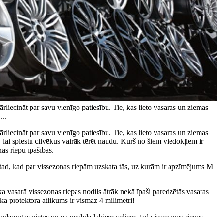
pārliecināt par savu vienīgo patiesību. Tie, kas lieto vasaras un ziemas
...
pārliecināt par savu vienīgo patiesību. Tie, kas lieto vasaras un ziemas
ļ, lai spiestu cilvēkus vairāk tērēt naudu. Kurš no šiem viedokļiem ir
nas riepu īpašības.
ir tad, kad par vissezonas riepām uzskata tās, uz kurām ir apzīmējums M
 ka vasarā vissezonas riepas nodils ātrāk nekā īpaši paredzētās vasaras
 ka protektora atlikums ir vismaz 4 milimetri!
 apdzīvotās vietās un pa puslīdz labiem ceļiem, tad vissezonas riepas