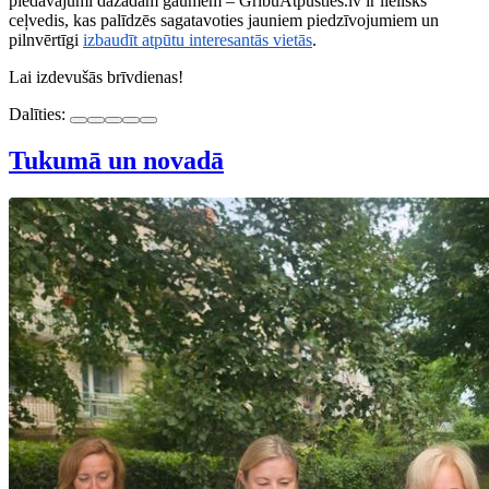
piedāvājumi dažādām gaumēm – GribuAtpusties.lv ir lielisks
ceļvedis, kas palīdzēs sagatavoties jauniem piedzīvojumiem un
pilnvērtīgi
izbaudīt atpūtu interesantās vietās
.
Lai izdevušās brīvdienas!
Dalīties:
Tukumā un novadā