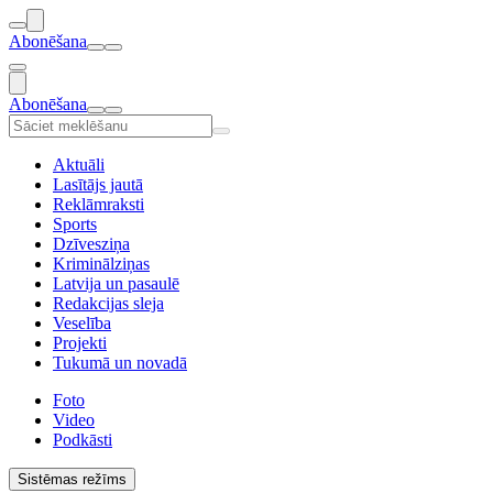
Abonēšana
Abonēšana
Aktuāli
Lasītājs jautā
Reklāmraksti
Sports
Dzīvesziņa
Kriminālziņas
Latvija un pasaulē
Redakcijas sleja
Veselība
Projekti
Tukumā un novadā
Foto
Video
Podkāsti
Sistēmas režīms