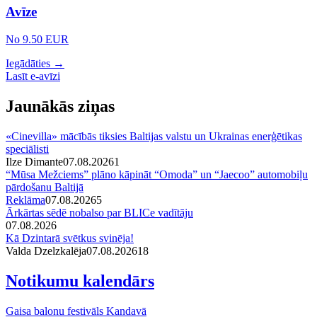
Avīze
No 9.50 EUR
Iegādāties →
Lasīt e-avīzi
Jaunākās ziņas
«Cinevilla» mācībās tiksies Baltijas valstu un Ukrainas enerģētikas
speciālisti
Ilze Dimante
07.08.2026
1
“Mūsa Mežciems” plāno kāpināt “Omoda” un “Jaecoo” automobiļu
pārdošanu Baltijā
Reklāma
07.08.2026
5
Ārkārtas sēdē nobalso par BLICe vadītāju
07.08.2026
Kā Dzintarā svētkus svinēja!
Valda Dzelzkalēja
07.08.2026
1
8
Notikumu kalendārs
Gaisa balonu festivāls Kandavā