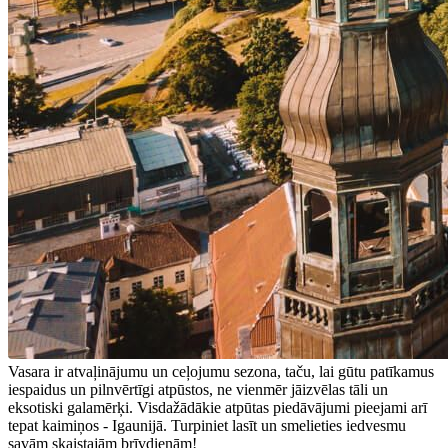
Vasara ir atvaļinājumu un ceļojumu sezona, taču, lai gūtu patīkamus
iespaidus un pilnvērtīgi atpūstos, ne vienmēr jāizvēlas tāli un
eksotiski galamērķi. Visdažādākie atpūtas piedāvājumi pieejami arī
tepat kaimiņos - Igaunijā. Turpiniet lasīt un smelieties iedvesmu
savām skaistajām brīvdienām!