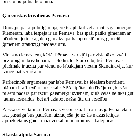
pilsētu no putna lidojuma.
Ģimeniskas brīvdienas Pērnavā
Domājot par atpūtu Igaunijā, vērts aplūkot vēl arī citus galamērķus.
Piemēram, laba iespēja ir arī Pērnava, kas īpaši patiks ģimenēm ar
bērniem, jo tur sagaida gan akvaparka apmeklējums, gan citi
ģimenēm draudzīgi piedāvājumi.
Viens no iemesliem, kādēļ Pērnava var kļūt par vislabāko izvēli
bezrūpīgām brīvdienām, ir pludmale. Starp citu, tieši Pērnavas
pludmale ir atzīta par vienu no labākajām vietām Skandināvijā, kur
izmēģināt sērfošanu.
Pārliecinošs arguments par labu Pērnavai kā ideālam brīvdienu
plānam ir arī ievērojams skaits SPA atpūtas piedāvājumu, kas šo
pilsētu padara par izcilu galamērķi ikvienam, kurš vēlas ne tikai gūt
jaunus iespaidus, bet arī uzlabot pašsajūtu un veselību.
Apskates vērta ir arī Pērnavas vecpilsēta. Lai arī tās galvenā iela ir
īsa, pastaiga būs patiešām aizraujoša, jo uz šīs mazās ieliņas
apmeklētājus gaida mazi veikaliņi un omulīgas kafejnīcas.
Skaista atpūta Sāremā