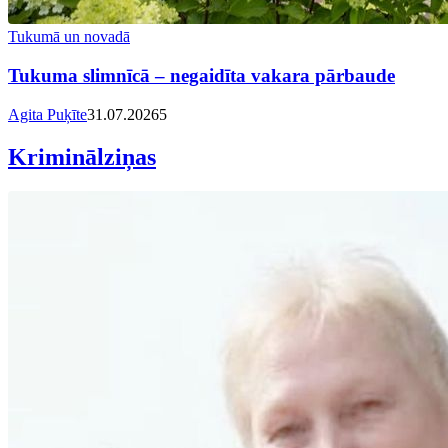
Tukumā un novadā
Tukuma slimnīcā – negaidīta vakara pārbaude
Agita Puķīte
31.07.2026
5
Kriminālziņas