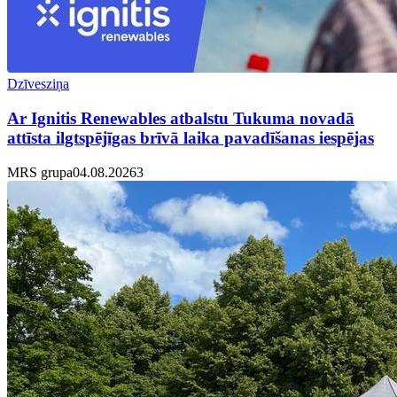
Dzīvesziņa
Ar Ignitis Renewables atbalstu Tukuma novadā
attīsta ilgtspējīgas brīvā laika pavadīšanas iespējas
MRS grupa
04.08.2026
3