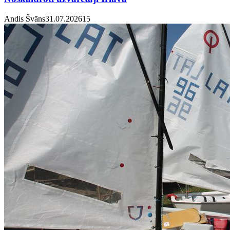
Andis Švāns
31.07.2026
1
5