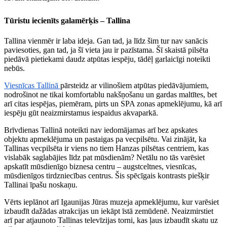
Tūristu iecienīts galamērķis – Tallina
Tallina vienmēr ir laba ideja. Gan tad, ja līdz šim tur nav sanācis
paviesoties, gan tad, ja šī vieta jau ir pazīstama. Šī skaistā pilsēta
piedāvā pietiekami daudz atpūtas iespēju, tādēļ garlaicīgi noteikti
nebūs.
Viesnīcas Tallinā
pārsteidz ar vilinošiem atpūtas piedāvājumiem,
nodrošinot ne tikai komfortablu nakšņošanu un gardas maltītes, bet
arī citas iespējas, piemēram, pirts un SPA zonas apmeklējumu, kā arī
iespēju gūt neaizmirstamus iespaidus akvaparkā.
Brīvdienas Tallinā noteikti nav iedomājamas arī bez apskates
objektu apmeklējuma un pastaigas pa vecpilsētu. Vai zinājāt, ka
Tallinas vecpilsēta ir viens no tiem Hanzas pilsētas centriem, kas
vislabāk saglabājies līdz pat mūsdienām? Netālu no tās varēsiet
apskatīt mūsdienīgo biznesa centru – augstceltnes, viesnīcas,
mūsdienīgos tirdzniecības centrus. Šis spēcīgais kontrasts piešķir
Tallinai īpašu noskaņu.
Vērts ieplānot arī Igaunijas Jūras muzeja apmeklējumu, kur varēsiet
izbaudīt dažādas atrakcijas un iekāpt īstā zemūdenē. Neaizmirstiet
arī par atjaunoto Tallinas televīzijas torni, kas ļaus izbaudīt skatu uz