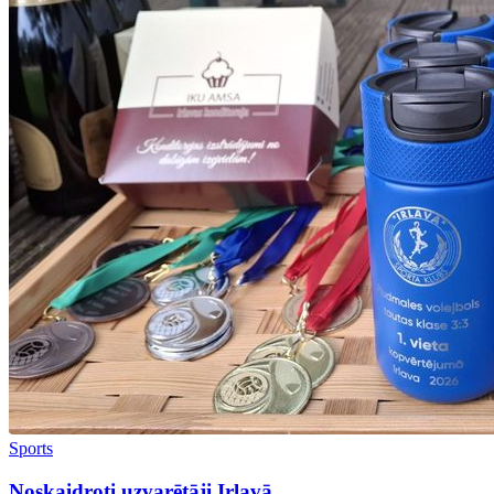
Sports
Noskaidroti uzvarētāji Irlavā