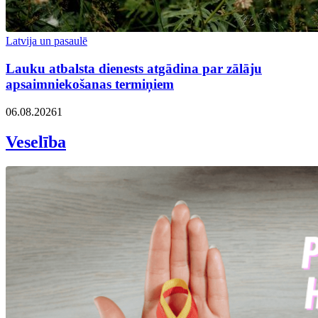
Latvija un pasaulē
Lauku atbalsta dienests atgādina par zālāju
apsaimniekošanas termiņiem
06.08.2026
1
Veselība