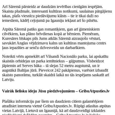
Arī Sāremā pārsteidz ar daudzām ievērības cienīgām iespējām.
Skaista pludmale, interesanti kultūras notikumi, saulainas pārgājienu
takas, plašs viesnīcu piedāvājumu klāsts – tie ir tikai daži no
iemesliem, kādēļ ceļojumā pa Igauniju iekļaut arī šo pilsētu.
Atpūta Sāremā patiks gan romantiķiem, gan arī ģimeniskiem
cilvēkiem, kas plāno brīvdienas kopā ar bērniem. Piemēram,
Kuresāres bīskaps pils Jums atklās Sāremā aizraujošo vēsturi,
savukārt Anglas vējdzirnavu kalns un kultūras mantojuma centrs
ļaus iepazīties ar senču dzīvesveidu un darbarīkiem.
Noteikti vērts apmeklēt arī Vilsandi Nacionālo parku, lai apskatītu
skaistās orhidejas un parka iemītniekus – gājputnus. Visbeidzot
jāpiemin arī Serves bāka – tā slejas 52 metru augstumā, un ir
augstākā Baltijas jūrā. Pieveicot 242 pakāpienus, varēsiet izbaudīt
skaisto panorāmu, turklāt skaidrā laikā no tās iespējams saskatīt arī
Latviju.
Vairāk lielisku ideju Jūsu piedzīvojumiem – GribuAtpusties.lv
Plašāku informāciju par šiem un daudziem citiem galamērķiem
atradīsiet interneta vietnē GribuAtpusties.lv. Rūpīgi atlasītas atpūtas
vietas Latvijā, Lietuvā un Igaunijā, kā arī daudzveidīgi izklaides