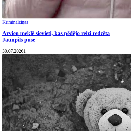
Kriminālziņas
Arvien meklē sievieti, kas pēdējo reizi redzēta
Jaunpils pusē
30.07.2026
1