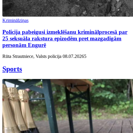
Kriminālziņas
Policija pabeigusi izmeklēšanu kriminālprocesā par
25 seksuāla rakstura epizodēm pret mazgadīgām
personām Engurē
Rūta Strautniece, Valsts policija
08.07.2026
5
Sports