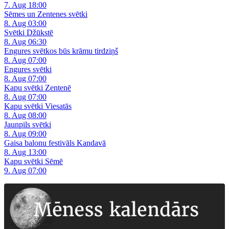
7. Aug 18:00
Sēmes un Zentenes svētki
8. Aug 03:00
Svētki Džūkstē
8. Aug 06:30
Engures svētkos būs krāmu tirdziņš
8. Aug 07:00
Engures svētki
8. Aug 07:00
Kapu svētki Zentenē
8. Aug 07:00
Kapu svētki Viesatās
8. Aug 08:00
Jaunpils svētki
8. Aug 09:00
Gaisa balonu festivāls Kandavā
8. Aug 13:00
Kapu svētki Sēmē
9. Aug 07:00