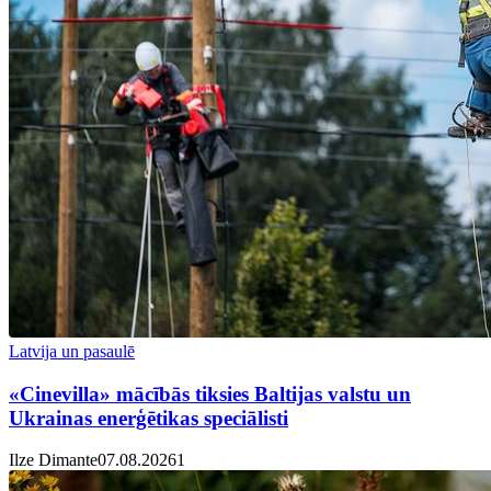
Latvija un pasaulē
«Cinevilla» mācībās tiksies Baltijas valstu un
Ukrainas enerģētikas speciālisti
Ilze Dimante
07.08.2026
1