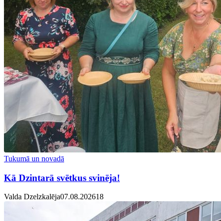
Tukumā un novadā
Kā Dzintarā svētkus svinēja!
Valda Dzelzkalēja
07.08.2026
1
8