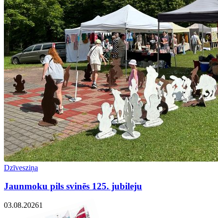
Dzīvesziņa
Jaunmoku pils svinēs 125. jubileju
03.08.2026
1