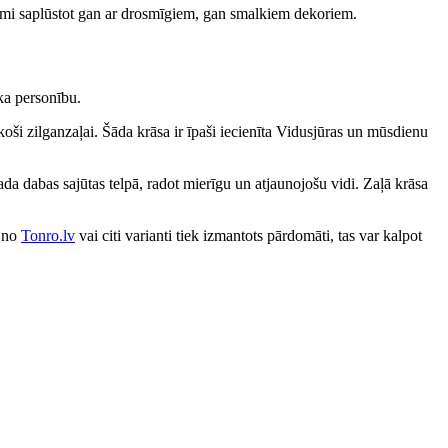
anāmi saplūstot gan ar drosmīgiem, gan smalkiem dekoriem.
eka personību.
 koši zilganzaļai. Šāda krāsa ir īpaši iecienīta Vidusjūras un mūsdienu
da dabas sajūtas telpā, radot mierīgu un atjaunojošu vidi. Zaļā krāsa
s no
Tonro.lv
vai citi varianti tiek izmantots pārdomāti, tas var kalpot