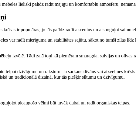
ēšas mēbeles lieliski palīdz radīt mājīgu un komfortablu atmosfēru, nem
oņi
as krāsas ir populāras, jo tās palīdz radīt akcentus un atspoguļot saimni
les var radīt mierīguma un stabilitātes sajūtu, sākot no tumši zilas līdz
beļu izvēlē. Tādi zaļā toņi kā piemēram smaragda, salvijas un olīvas ra
otu telpai dzīvīgumu un raksturu. Ja sarkans dīvāns vai atzveltnes krēsl
iskā un tradicionālā dizainā, kur tās piešķir siltumu un dzīvīgumu.
poguļojot pieaugošo vēlmi būt tuvāk dabai un radīt organiskas telpas.