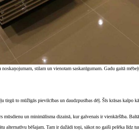
am noskaņojumam, stilam un vienotam saskanīgumam. Gadu gaitā mēbeļu kr
 tirgū to mūžīgās pievilcības un daudzpusības dēļ. Šīs krāsas kalpo kā id
lārs mūsdienu un minimālisma dizainā, kur galvenais ir vienkāršība. Balt
tu alternatīvu bēšajam. Tam ir dažādi toņi, sākot no gaiši pelēka līdz t