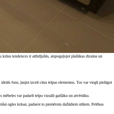
āsu tendences ir attīstījušās, atspoguļojot plašākas dizaina un
eāls fons, ļaujot izcelt citus telpas elementus. Tos var viegli pielāgot
ās mēbeles var padarīt telpu vizuāli gaišāku un atvērtāku.
umšai ogles krāsai, padarot to piemērotu dažādiem stiliem. Pelēkas