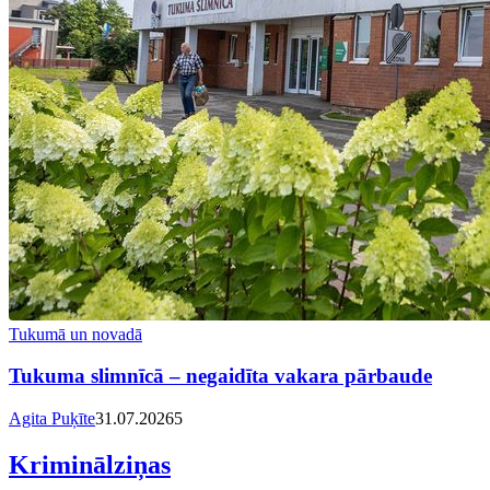
Tukumā un novadā
Tukuma slimnīcā – negaidīta vakara pārbaude
Agita Puķīte
31.07.2026
5
Kriminālziņas