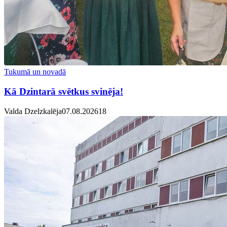
Tukumā un novadā
Kā Dzintarā svētkus svinēja!
Valda Dzelzkalēja
07.08.2026
1
8