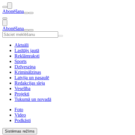
Abonēšana
Abonēšana
Aktuāli
Lasītājs jautā
Reklāmraksti
Sports
Dzīvesziņa
Kriminālziņas
Latvija un pasaulē
Redakcijas sleja
Veselība
Projekti
Tukumā un novadā
Foto
Video
Podkāsti
Sistēmas režīms