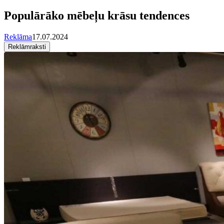
Populārāko mēbeļu krāsu tendences
Reklāma
17.07.2024
Reklāmraksti