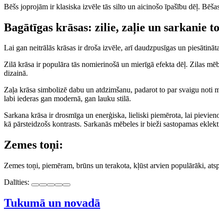
Bēšs joprojām ir klasiska izvēle tās silto un aicinošo īpašību dēļ. B
Bagātīgas krāsas: zilie, zaļie un sarkanie t
Lai gan neitrālās krāsas ir droša izvēle, arī daudzpusīgas un piesātināt
Zilā krāsa ir populāra tās nomierinošā un mierīgā efekta dēļ. Zilas mēbe
dizainā.
Zaļa krāsa simbolizē dabu un atdzimšanu, padarot to par svaigu noti mē
labi iederas gan modernā, gan lauku stilā.
Sarkana krāsa ir drosmīga un enerģiska, lieliski piemērota, lai pievien
kā pārsteidzošs kontrasts. Sarkanās mēbeles ir bieži sastopamas eklekt
Zemes toņi:
Zemes toņi, piemēram, brūns un terakota, kļūst arvien populārāki, ats
Dalīties:
Tukumā un novadā