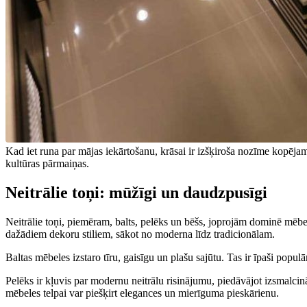
Kad iet runa par mājas iekārtošanu, krāsai ir izšķiroša nozīme kopēj
kultūras pārmaiņas.
Neitrālie toņi: mūžīgi un daudzpusīgi
Neitrālie toņi, piemēram, balts, pelēks un bēšs, joprojām dominē mēbeļu
dažādiem dekoru stiliem, sākot no moderna līdz tradicionālam.
Baltas mēbeles izstaro tīru, gaisīgu un plašu sajūtu. Tas ir īpaši popu
Pelēks ir kļuvis par modernu neitrālu risinājumu, piedāvājot izsmalcinā
mēbeles telpai var piešķirt elegances un mierīguma pieskārienu.