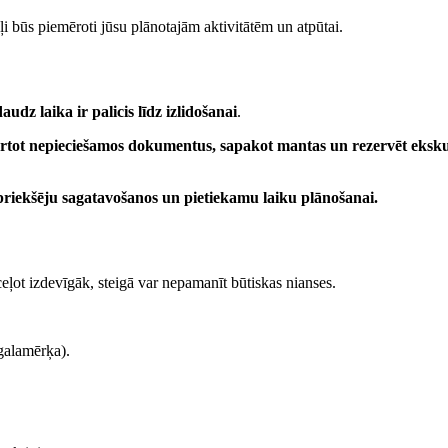
ākļi būs piemēroti jūsu plānotajām aktivitātēm un atpūtai.
daudz laika ir palicis līdz izlidošanai
.
ārtot nepieciešamos dokumentus, sapakot mantas un rezervēt eksku
epriekšēju sagatavošanos un pietiekamu laiku plānošanai.
eļot izdevīgāk, steigā var nepamanīt būtiskas nianses.
galamērķa).