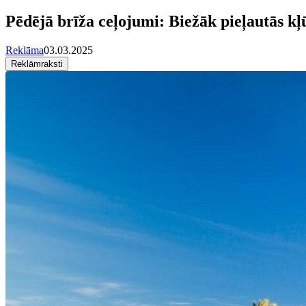
Pēdējā brīža ceļojumi: Biežāk pieļautās kļ
Reklāma
03.03.2025
Reklāmraksti