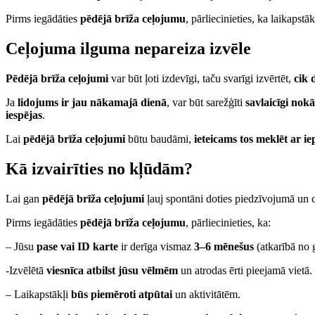
Pirms iegādāties
pēdējā brīža ceļojumu
, pārliecinieties, ka laikapst
Ceļojuma ilguma nepareiza izvēle
Pēdējā brīža ceļojumi
var būt ļoti izdevīgi, taču svarīgi izvērtēt,
cik 
Ja
lidojums ir jau nākamajā dienā
, var būt sarežģīti
savlaicīgi nok
iespējas
.
Lai
pēdējā brīža ceļojumi
būtu baudāmi,
ieteicams tos meklēt ar i
Kā izvairīties no kļūdām?
Lai gan
pēdējā brīža ceļojumi
ļauj spontāni doties piedzīvojumā un c
Pirms iegādāties
pēdējā brīža ceļojumu
, pārliecinieties, ka:
– Jūsu
pase vai ID karte
ir derīga vismaz
3–6 mēnešus
(atkarībā no 
-Izvēlētā
viesnīca atbilst jūsu vēlmēm
un atrodas ērti pieejamā vietā.
– Laikapstākļi
būs piemēroti atpūtai
un aktivitātēm.