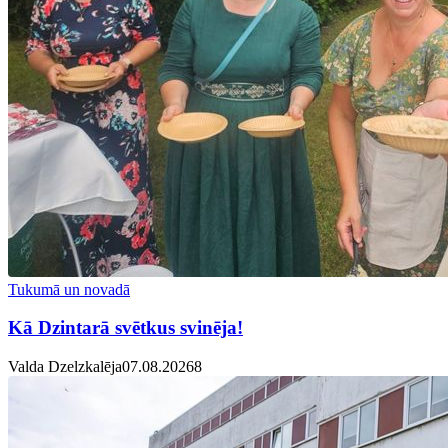
Tukumā un novadā
Kā Dzintarā svētkus svinēja!
Valda Dzelzkalēja
07.08.2026
8