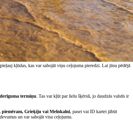
ji pieļauj kļūdas, kas var sabojāt viņu ceļojuma pieredzi. Lai jūsu pēdējā
s derīguma termiņu
. Tas var kļūt par lielu šķērsli, jo daudzās valstīs ir
, piemēram, Grieķiju vai Melnkalni
, pasei vai ID kartei jābūt
s izdevumus un var sabojāt visu ceļojumu.