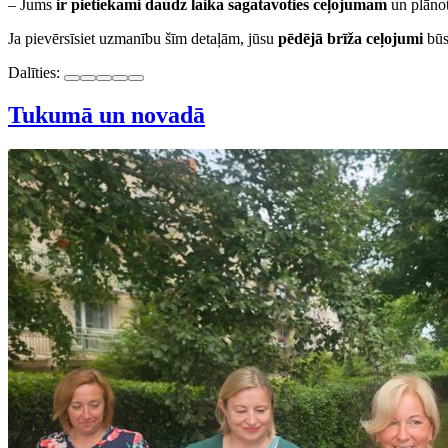
– Jums
ir pietiekami daudz laika sagatavoties ceļojumam
un plānot 
Ja pievērsīsiet uzmanību šīm detaļām, jūsu
pēdējā brīža ceļojumi
būs
Dalīties:
Tukumā un novadā