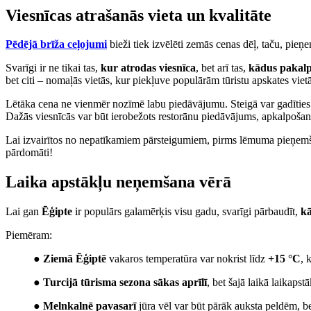
Viesnīcas atrašanās vieta un kvalitāte
Pēdējā brīža ceļojumi
bieži tiek izvēlēti zemās cenas dēļ, taču, pie
Svarīgi ir ne tikai tas,
kur atrodas viesnīca
, bet arī tas,
kādus pakalp
bet citi – nomaļās vietās, kur piekļuve populārām tūristu apskates viet
Lētāka cena ne vienmēr nozīmē labu piedāvājumu. Steigā var gadīties
Dažās viesnīcās var būt ierobežots restorānu piedāvājums, apkalpošana 
Lai izvairītos no nepatīkamiem pārsteigumiem, pirms lēmuma pieņe
pārdomāti!
Laika apstākļu neņemšana vērā
Lai gan
Ēģipte
ir populārs galamērķis visu gadu, svarīgi pārbaudīt,
kā
Piemēram:
●
Ziemā Ēģiptē
vakaros temperatūra var nokrist līdz
+15 °C
, 
●
Turcijā tūrisma sezona sākas aprīlī
, bet šajā laikā laikaps
●
Melnkalnē pavasarī
jūra vēl var būt pārāk auksta peldēm, bet