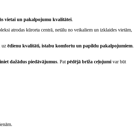
ās vietai un pakalpojumu kvalitātei
.
eksi atrodas kūrorta centrā, netālu no veikaliem un izklaides vietām,
ā uz
ēdienu kvalitāti, istabu komfortu un papildu pakalpojumiem
.
īdziniet dažādus piedāvājumus
. Pat
pēdējā brīža ceļojumi
var būt
dienām.