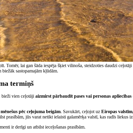
pīt. Tomēr, lai gan šāda iespēja šķiet vilinoša, steidzoties daudzi ceļotā
 šīm biežāk sastopamajām kļūdām.
uma termiņš
 bieži vien ceļotāji
aizmirst pārbaudīt pases vai personas apliecība
 mēnešus pēc ceļojuma beigām
. Savukārt, ceļojot uz
Eiropas valstīm
lst prasībām, jūs varat netikt ielaisti galamērķa valstī, kas radīs lieku
umenti ir derīgi un atbilst ieceļošanas prasībām.