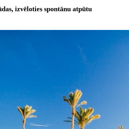
ūdas, izvēloties spontānu atpūtu