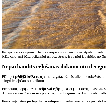
Pēdējā brīža ceļojumi ir lieliska iespēja spontāni doties atpūtā un ietau
brīža ceļojumi būtu veiksmīgi un bez stresa, ir svarīgi izvairīties no
Nepārbaudīts ceļošanas dokumentu derīg
Plānojot
pēdējā brīža ceļojumu
, sagatavošanās laiks ir ierobežots, un
stingri ieceļošanas noteikumi.
Piemēram, ceļojot uz
Turciju vai Ēģipti
, pasei jābūt derīgai vismaz
6
derīgai vismaz
3 mēnešus pēc ceļojuma beigām
. Ja dokumenti neatbi
Pirms iegādāties
pēdējā brīža ceļojumu
, pārliecinieties, ka jūsu dok