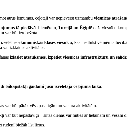
ņemot ātrus lēmumus, ceļotāji var nepievērst uzmanību
viesnīcas atrašan
ojumus tā piedāvā
. Piemēram,
Turcijā un Ēģiptē
daži viesnīcu kompl
ām var būt ierobežota.
 izvēlēties
ekonomiskās klases viesnīcu
, kas neatbilst vēlmēm attiecīb
vai izklaides aktivitātes.
mšanas
izlasiet atsauksmes, izpētiet viesnīcas infrastruktūru un sal
di laikapstākļi gaidāmi jūsu izvēlētajā ceļojuma laikā
.
kas var būt pārāk vēss pastaigām un vakara aktivitātēm.
tākļi var būt nepastāvīgi – siltas dienas var mīties ar lietainām un vēsām 
 rudenī biežāk līst lietus.