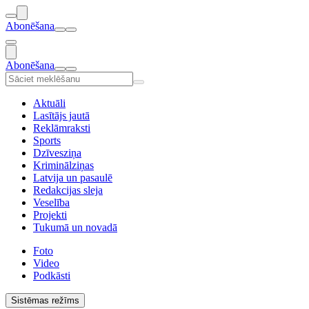
Abonēšana
Abonēšana
Aktuāli
Lasītājs jautā
Reklāmraksti
Sports
Dzīvesziņa
Kriminālziņas
Latvija un pasaulē
Redakcijas sleja
Veselība
Projekti
Tukumā un novadā
Foto
Video
Podkāsti
Sistēmas režīms