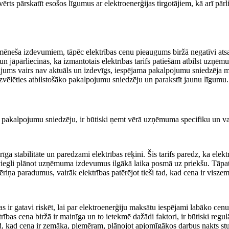
ērts pārskatīt esošos līgumus ar elektroenerģijas tirgotājiem, kā arī pārl
eša izdevumiem, tāpēc elektrības cenu pieaugums biržā negatīvi atsauc
u un jāpārliecinās, ka izmantotais elektrības tarifs patiešām atbilst u
ājums vairs nav aktuāls un izdevīgs, iespējama pakalpojumu sniedzēja ma
izvēlēties atbilstošāko pakalpojumu sniedzēju un parakstīt jaunu līgumu.
aunu pakalpojumu sniedzēju, ir būtiski ņemt vērā uzņēmuma specifiku un va
ga stabilitāte un paredzami elektrības rēķini. Šis tarifs paredz, ka elek
iegli plānot uzņēmuma izdevumus ilgākā laika posmā uz priekšu. Tāpat fi
tēriņa paradumus, vairāk elektrības patērējot tieši tad, kad cena ir visze
 ir gatavi riskēt, lai par elektroenerģiju maksātu iespējami labāko cenu. 
ktrības cena biržā ir mainīga un to ietekmē dažādi faktori, ir būtiski regul
d, kad cena ir zemāka, piemēram, plānojot apjomīgākos darbus nakts stun