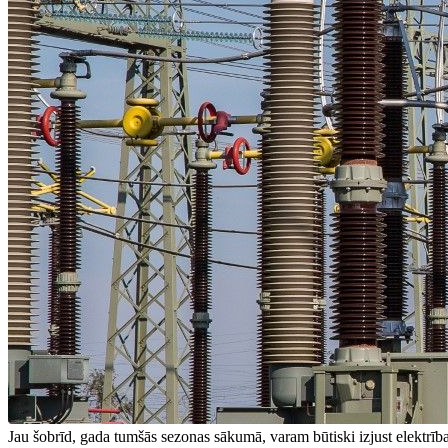
Jau šobrīd, gada tumšās sezonas sākumā, varam būtiski izjust elektrība