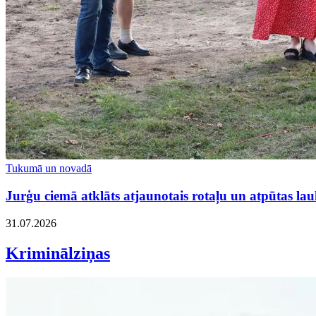
Tukumā un novadā
Jurģu ciemā atklāts atjaunotais rotaļu un atpūtas l
31.07.2026
Kriminālziņas