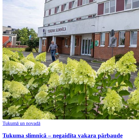
Tukumā un novadā
Tukuma slimnīcā – negaidīta vakara pārbaude