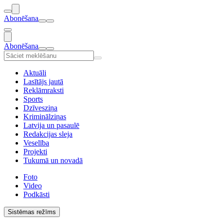
Abonēšana
Abonēšana
Aktuāli
Lasītājs jautā
Reklāmraksti
Sports
Dzīvesziņa
Kriminālziņas
Latvija un pasaulē
Redakcijas sleja
Veselība
Projekti
Tukumā un novadā
Foto
Video
Podkāsti
Sistēmas režīms