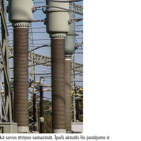
ā savus tēriņus samazināt. Īpaši aktuāls šis jautājums ir