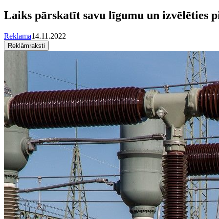
Laiks pārskatīt savu līgumu un izvēlēties 
Reklāma
14.11.2022
Reklāmraksti