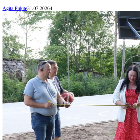
Agita Puķīte
31.07.2026
4