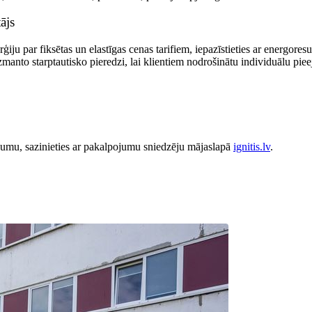
tājs
erģiju par fiksētas un elastīgas cenas tarifiem, iepazīstieties ar energo
to starptautisko pieredzi, lai klientiem nodrošinātu individuālu pieeju 
umu, sazinieties ar pakalpojumu sniedzēju mājaslapā
ignitis.lv
.