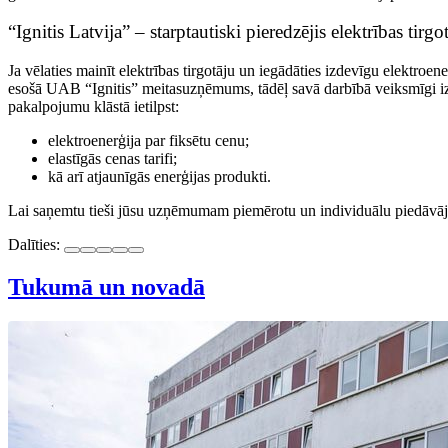
“Ignitis Latvija” – starptautiski pieredzējis elektrības tirgo
Ja vēlaties mainīt elektrības tirgotāju un iegādāties izdevīgu elektroen
esošā UAB “Ignitis” meitasuzņēmums, tādēļ savā darbībā veiksmīgi izman
pakalpojumu klāstā ietilpst:
elektroenerģija par fiksētu cenu;
elastīgās cenas tarifi;
kā arī atjaunīgās enerģijas produkti.
Lai saņemtu tieši jūsu uzņēmumam piemērotu un individuālu piedāvāj
Dalīties:
Tukumā un novadā