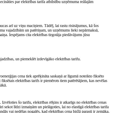
iecināties par elektrības tarifa atbilstību uzņēmuma reālajām
as arī uz viņu maciņiem. Tādēļ, lai rastu risinājumus, kā šos
zņēmuma vajadzībām un patēriņam, un uzņēmums lieki nepārmaksā,
iņa. Iespējams cita elektrības tirgotāja piedāvājums jūsu
jadzības, un piemeklēt izdevīgāko elektrības tarifu.
troenerģijas cena tiek aprēķināta saskaņā ar līgumā noteikto fiksēto
ksētais elektrības tarifs ir piemērots tiem patērētājiem, kas nevēlas
mākā.
Izvēloties šo tarifu, elektrības rēķins ir atkarīgs no elektrības cenas
āri sekot līdzi izmaiņām un pielāgoties, lai no elastīgā elektrības tarifa
dās vai nedēļas nogalēs, kad elektrības cena biržā parasti ir zemāka.