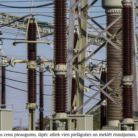
s cenu pieaugumu, tāpēc atliek vien pielāgoties un meklēt risinājumus, k