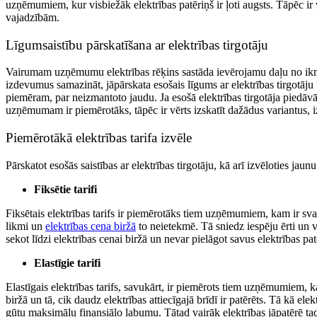
uzņēmumiem, kur visbiežāk elektrības patēriņš ir ļoti augsts. Tāpēc ir v
vajadzībām.
Līgumsaistību pārskatīšana ar elektrības tirgotāju
Vairumam uzņēmumu elektrības rēķins sastāda ievērojamu daļu no ikmēn
izdevumus samazināt, jāpārskata esošais līgums ar elektrības tirgotāj
piemēram, par neizmantoto jaudu. Ja esošā elektrības tirgotāja piedāv
uzņēmumam ir piemērotāks, tāpēc ir vērts izskatīt dažādus variantus, 
Piemērotākā elektrības tarifa izvēle
Pārskatot esošās saistības ar elektrības tirgotāju, kā arī izvēloties j
Fiksētie tarifi
Fiksētais elektrības tarifs ir piemērotāks tiem uzņēmumiem, kam ir svarī
likmi un
elektrības cena biržā
to neietekmē. Tā sniedz iespēju ērti un v
sekot līdzi elektrības cenai biržā un nevar pielāgot savus elektrības pa
Elastīgie tarifi
Elastīgais elektrības tarifs, savukārt, ir piemērots tiem uzņēmumiem, kas
biržā un tā, cik daudz elektrības attiecīgajā brīdī ir patērēts. Tā kā ele
gūtu maksimālu finansiālo labumu. Tātad vairāk elektrības jāpatērē ta