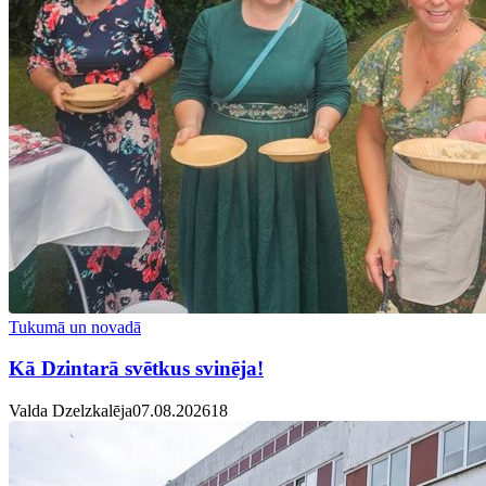
Tukumā un novadā
Kā Dzintarā svētkus svinēja!
Valda Dzelzkalēja
07.08.2026
1
8