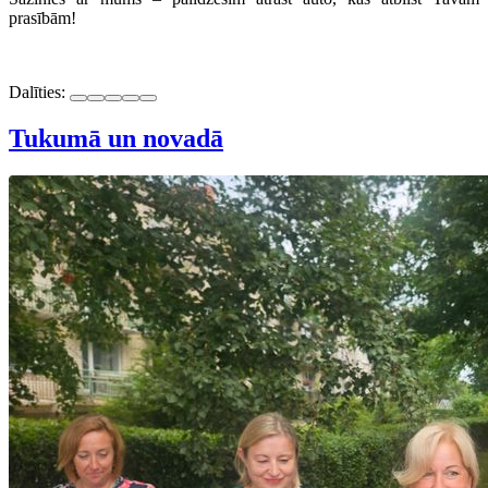
prasībām!
Dalīties:
Tukumā un novadā