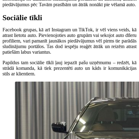
piedāvājumus pēc Tavām prasībām un ātrāk nonākt pie vēlamā auto.
Sociālie tīkli
Facebook grupas, kā arī Instagram un TikTok, ir vēl viens veids, kā
atrast lietotu auto. Pievienojoties auto grupām vai sekojot auto dīleru
profiliem, vari pamanīt jaunākos piedāvājumus vēl pirms tie parādās
sludinājumu portālos. Tas dod iespēju reaģēt ātrāk un reizēm atrast
patiešām labus variantus.
Papildus tam sociālie tīkli ļauj iepazīt pašu uzņēmumu – redzēt, kā
strādā komanda, kā tiek prezentēti auto un kāds ir komunikācijas
stils ar klientiem.