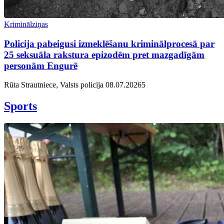
Kriminālziņas
Policija pabeigusi izmeklēšanu kriminālprocesā par
25 seksuāla rakstura epizodēm pret mazgadīgām
personām Engurē
Rūta Strautniece, Valsts policija
08.07.2026
5
Sports