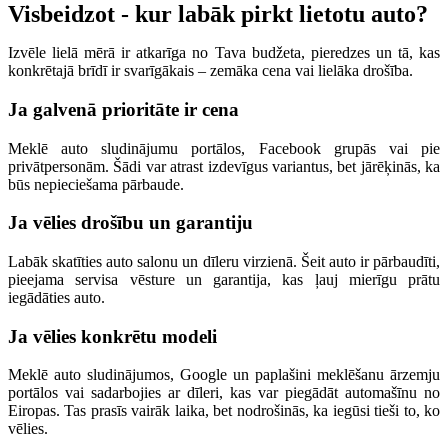
Visbeidzot - kur labāk pirkt lietotu auto?
Izvēle lielā mērā ir atkarīga no Tava budžeta, pieredzes un tā, kas
konkrētajā brīdī ir svarīgākais – zemāka cena vai lielāka drošība.
Ja galvenā prioritāte ir cena
Meklē auto sludinājumu portālos, Facebook grupās vai pie
privātpersonām. Šādi var atrast izdevīgus variantus, bet jārēķinās, ka
būs nepieciešama pārbaude.
Ja vēlies drošību un garantiju
Labāk skatīties auto salonu un dīleru virzienā. Šeit auto ir pārbaudīti,
pieejama servisa vēsture un garantija, kas ļauj mierīgu prātu
iegādāties auto.
Ja vēlies konkrētu modeli
Meklē auto sludinājumos, Google un paplašini meklēšanu ārzemju
portālos vai sadarbojies ar dīleri, kas var piegādāt automašīnu no
Eiropas. Tas prasīs vairāk laika, bet nodrošinās, ka iegūsi tieši to, ko
vēlies.