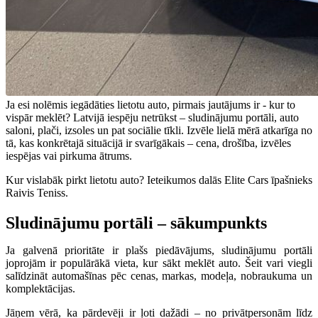
Ja esi nolēmis iegādāties lietotu auto, pirmais jautājums ir - kur to
vispār meklēt? Latvijā iespēju netrūkst – sludinājumu portāli, auto
saloni, plači, izsoles un pat sociālie tīkli. Izvēle lielā mērā atkarīga no
tā, kas konkrētajā situācijā ir svarīgākais – cena, drošība, izvēles
iespējas vai pirkuma ātrums.
Kur vislabāk pirkt lietotu auto? Ieteikumos dalās Elite Cars īpašnieks
Raivis Teniss.
Sludinājumu portāli – sākumpunkts
Ja galvenā prioritāte ir plašs piedāvājums, sludinājumu portāli
joprojām ir populārākā vieta, kur sākt meklēt auto. Šeit vari viegli
salīdzināt automašīnas pēc cenas, markas, modeļa, nobraukuma un
komplektācijas.
Jāņem vērā, ka pārdevēji ir ļoti dažādi – no privātpersonām līdz