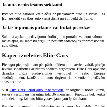
Ja auto nepieciešams steidzami
Izvēlies auto salonus vai plačus ar pieejamiem auto uz vietas. Tas
ļauj apskatīt vairākus auto vienā dienā un ātri veikt darījumu.
Ja tas ir pirmais pirkums vai trūkst pieredzes
Sākumā apskati piedāvājumu sludinājumu portālos vai auto salonu
mājaslapās, lai saprastu tirgu, un pēc tam sadarbojies ar profesionālu
auto dīleri.
Kāpēc izvēlēties Elite Cars
Pieaugot pieprasījumam pēc pārbaudītiem auto, arvien vairāk pircēju
izvēlas sadarboties ar profesionāliem tirgotājiem. Elite Cars apvieno
dažādus tirgus piedāvājumus vienuviet – seko Eiropas
sludinājumiem, izsolēm un auto tirgiem, lai klientiem piedāvātu
atlasītus auto.
Visi
Elite Cars lietoti auto ir pārbaudīti
, ar oriģinālu nobraukumu,
servisa vēsturi un garantiju līdz 36 mēnešiem. Papildus tiek veikts
auto detailing, lai auto būtu gatavs jaunajam īpašniekam.
Sazinies ar mums – palīdzēsim atrast auto, kas atbilst Tavām