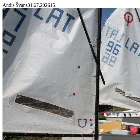
Andis Švāns
31.07.2026
1
5