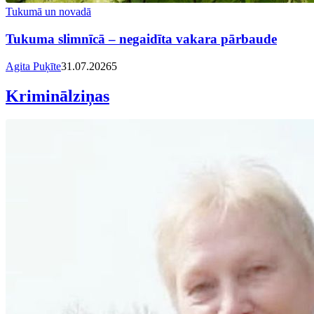
Tukumā un novadā
Tukuma slimnīcā – negaidīta vakara pārbaude
Agita Puķīte
31.07.2026
5
Kriminālziņas