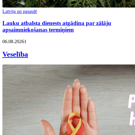
Latvija un pasaulē
Lauku atbalsta dienests atgādina par zālāju
apsaimniekošanas termiņiem
06.08.2026
1
Veselība