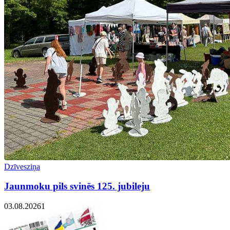
Dzīvesziņa
Jaunmoku pils svinēs 125. jubileju
03.08.2026
1