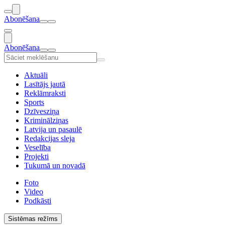
Abonēšana
Abonēšana
Aktuāli
Lasītājs jautā
Reklāmraksti
Sports
Dzīvesziņa
Kriminālziņas
Latvija un pasaulē
Redakcijas sleja
Veselība
Projekti
Tukumā un novadā
Foto
Video
Podkāsti
Sistēmas režīms