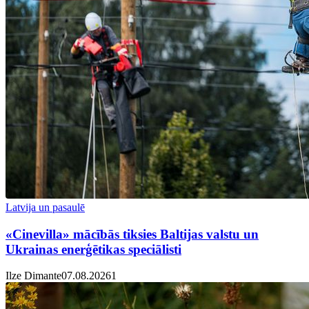
Latvija un pasaulē
«Cinevilla» mācībās tiksies Baltijas valstu un
Ukrainas enerģētikas speciālisti
Ilze Dimante
07.08.2026
1