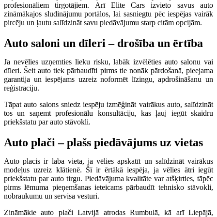
profesionāliem tirgotājiem. Arī Elite Cars izvieto savus auto
zināmākajos sludinājumu portālos, lai sasniegtu pēc iespējas vairāk
pircēju un ļautu salīdzināt savu piedāvājumu starp citām opcijām.
Auto saloni un dīleri – drošība un ērtība
Ja nevēlies uzņemties lieku risku, labāk izvēlēties auto salonu vai
dīleri. Šeit auto tiek pārbaudīti pirms tie nonāk pārdošanā, pieejama
garantija un iespējams uzreiz noformēt līzingu, apdrošināšanu un
reģistrāciju.
Tāpat auto salons sniedz iespēju izmēģināt vairākus auto, salīdzināt
tos un saņemt profesionālu konsultāciju, kas ļauj iegūt skaidru
priekšstatu par auto stāvokli.
Auto plači – plašs piedāvājums uz vietas
Auto placis ir laba vieta, ja vēlies apskatīt un salīdzināt vairākus
modeļus uzreiz klātienē. Šī ir ērtākā iespēja, ja vēlies ātri iegūt
priekšstatu par auto tirgu. Piedāvājuma kvalitāte var atšķirties, tāpēc
pirms lēmuma pieņemšanas ieteicams pārbaudīt tehnisko stāvokli,
nobraukumu un servisa vēsturi.
Zināmākie auto plači Latvijā atrodas Rumbulā, kā arī Liepājā,