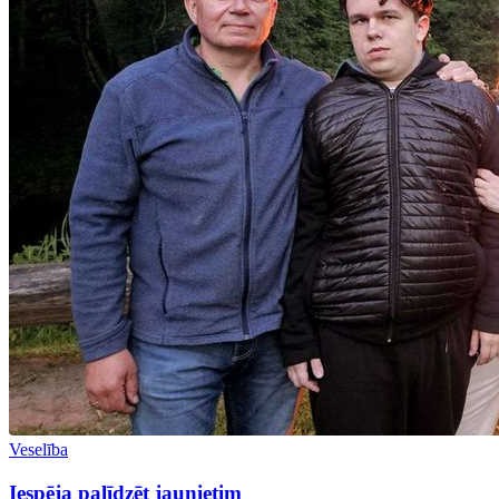
Veselība
Iespēja palīdzēt jaunietim