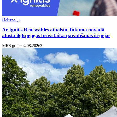
Dzīvesziņa
Ar Ignitis Renewables atbalstu Tukuma novadā
attīsta ilgtspējīgas brīvā laika pavadīšanas iespējas
MRS grupa
04.08.2026
3