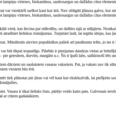
 lampiņu virtenes, biokamīnus, saulessargus un dažādus citus elementus
s pat var vienkārši sarīkot kaut kur ārā. Nav obligāti jālauza galvu, kur
t lampiņu virtenes, biokamīnus, saulessargus un dažādus citus elementu
ā vietā, kas liecina par mīlestību, un dalīties tajā ar mīļajiem. Neatkarī
kti atradīsiet lieliskus risinājumus. Turpiniet lasīt, lai iegūtu idejas, ka
nai. Mūsdienās aizvien populārākas paliek arī pasākumu teltis, jo tas ir l
ar būt tikpat iespaidīgs. Pilsētās ir pieejamas daudzas vietas ar brīnišķ
 – pie griestiem, durvīm, margām u.c. Šis ir īpaši labs, salīdzinoši lēts 
m dārziem un saulainiem vasaras vakariem. Pat, ja vakars nav tik silts k
siem viesiem būs ērti.
 tomēr tiek plānotas pie jūras vai vēl kaut kur ekskluzīvāk, lai piešķirt
domājušies.
et. Vasara ir tikai lielisks fons, pārējo veido katrs pats. Galvenais ierob
mā ar citiem gadalaikiem.