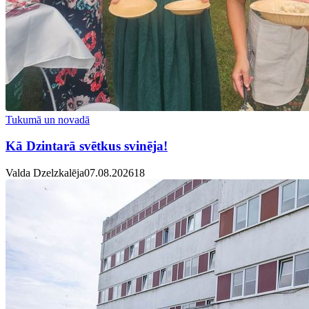
Tukumā un novadā
Kā Dzintarā svētkus svinēja!
Valda Dzelzkalēja
07.08.2026
1
8