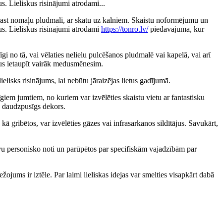
. Lieliskus risinājumi atrodami...
 atrast nomaļu pludmali, ar skatu uz kalniem. Skaistu noformējumu un
s. Lieliskus risinājumi atrodami
https://tonro.lv/
piedāvājumā, kur
gi no tā, vai vēlaties nelielu pulcēšanos pludmalē vai kapelā, vai arī
s ļaus ietaupīt vairāk medusmēnesim.
ielisks risinājums, lai nebūtu jāraizējas lietus gadījumā.
īgiem jumtiem, no kuriem var izvēlēties skaistu vietu ar fantastisku
un daudzpusīgs dekors.
ā gribētos, var izvēlēties gāzes vai infrasarkanos sildītājus. Savukārt,
u savu personisko noti un parūpētos par specifiskām vajadzībām par
ežojums ir iztēle. Par laimi lieliskas idejas var smelties visapkārt dabā