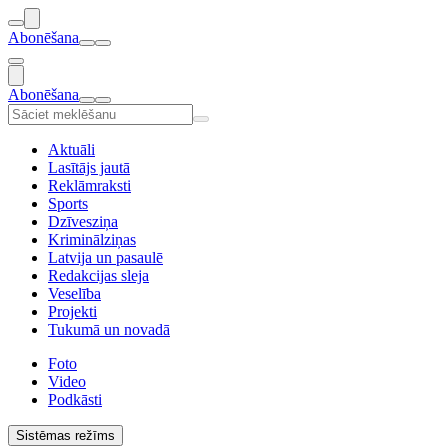
Abonēšana
Abonēšana
Aktuāli
Lasītājs jautā
Reklāmraksti
Sports
Dzīvesziņa
Kriminālziņas
Latvija un pasaulē
Redakcijas sleja
Veselība
Projekti
Tukumā un novadā
Foto
Video
Podkāsti
Sistēmas režīms