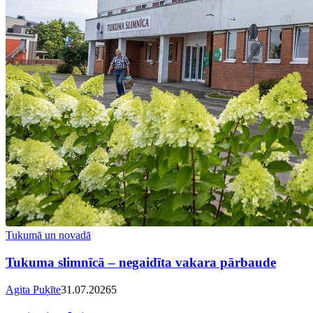
Tukumā un novadā
Tukuma slimnīcā – negaidīta vakara pārbaude
Agita Puķīte
31.07.2026
5