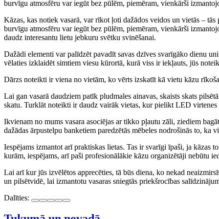
burvīgu atmosfēru var iegūt bez pūlēm, piemēram, vienkārši izmantojot
Kāzas, kas notiek vasarā, var rīkot ļoti dažādos veidos un vietās – tā
burvīgu atmosfēru var iegūt bez pūlēm, piemēram, vienkārši izmantojo
daudz interesantu lietu jebkuru svētku svinēšanai.
Dažādi elementi var palīdzēt pavadīt savas dzīves svarīgāko dienu unikāl
vēlaties izklaidēt simtiem viesu kūrortā, kurā viss ir iekļauts, jūs notei
Dārzs noteikti ir viena no vietām, ko vērts izskatīt kā vietu kāzu rīkoša
Lai gan vasarā daudziem patīk pludmales ainavas, skaists skats pilsētā v
skatu. Turklāt noteikti ir daudz vairāk vietas, kur pielikt LED virtenes
Ikvienam no mums vasara asociējas ar tikko pļautu zāli, ziediem bagātie
dažādas ārpustelpu banketiem paredzētās mēbeles nodrošinās to, ka vi
Iespējams izmantot arī praktiskas lietas. Tas ir svarīgi īpaši, ja kāzas
kurām, iespējams, arī paši profesionālākie kāzu organizētāji nebūtu ie
Lai arī kur jūs izvēlētos apprecēties, tā būs diena, ko nekad neaizmirsīsi
un pilsētvidē, lai izmantotu vasaras sniegtās priekšrocības salīdzināju
Dalīties:
Tukumā un novadā