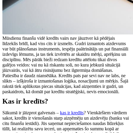
Mūsdienu finanšu vidē kredīts vairs nav jāuztver kā pēdējais
līdzeklis brīdī, kad viss cits ir izsmelts. Gudri izmantots aizdevums
var būt plānošanas instruments, iespēju paātrinātājs un pat finansiāli
izdevīgs lēmums, ja tas tiek izvērtēts ar skaidru mērķi, aprēķinu un
disciplīnu. Mēs pārāk bieži redzam kredītu attēlotu tikai divos
galējos veidos: vai nu kā riskantu soli, no kura jebkurā situācijā
jāizvairās, vai kā ātru risinājumu bez ilgtermiņa domāšanas.
Patiesība ir daudz niansētāka. Kredīts pats par sevi nav ne labs, ne
slikts – izšķiroša ir izmantošanas loģika, nosacījumi un mērķis. Šajā
rakstā tiek aplūkotas piecas situācijas, kad aizņemties ir gudri, un
paskaidrots, kā domāt par kredītu stratēģiski, nevis emocionāli.
Kas ir kredīts?
Sākumā ir jāizprot galvenais –
kas ir kredīts
? Vienkāršiem vārdiem
sakot, kredīts ir vienošanās starp aizņēmēju un aizdevēju (banku vai
citu finanšu iestādi). Jūs saņemat nepieciešamos naudas līdzekļus
tūlīt, lai realizētu savu ieceri, un apņematies šo summu kopā ar