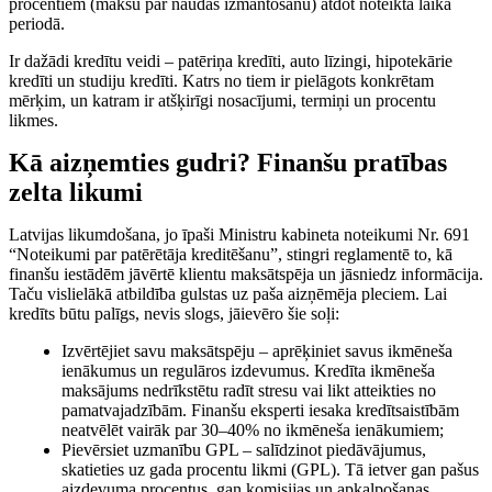
procentiem (maksu par naudas izmantošanu) atdot noteiktā laika
periodā.
Ir dažādi kredītu veidi – patēriņa kredīti, auto līzingi, hipotekārie
kredīti un studiju kredīti. Katrs no tiem ir pielāgots konkrētam
mērķim, un katram ir atšķirīgi nosacījumi, termiņi un procentu
likmes.
Kā aizņemties gudri? Finanšu pratības
zelta likumi
Latvijas likumdošana, jo īpaši Ministru kabineta noteikumi Nr. 691
“Noteikumi par patērētāja kreditēšanu”, stingri reglamentē to, kā
finanšu iestādēm jāvērtē klientu maksātspēja un jāsniedz informācija.
Taču vislielākā atbildība gulstas uz paša aizņēmēja pleciem. Lai
kredīts būtu palīgs, nevis slogs, jāievēro šie soļi:
Izvērtējiet savu maksātspēju – aprēķiniet savus ikmēneša
ienākumus un regulāros izdevumus. Kredīta ikmēneša
maksājums nedrīkstētu radīt stresu vai likt atteikties no
pamatvajadzībām. Finanšu eksperti iesaka kredītsaistībām
neatvēlēt vairāk par 30–40% no ikmēneša ienākumiem;
Pievērsiet uzmanību GPL – salīdzinot piedāvājumus,
skatieties uz gada procentu likmi (GPL). Tā ietver gan pašus
aizdevuma procentus, gan komisijas un apkalpošanas