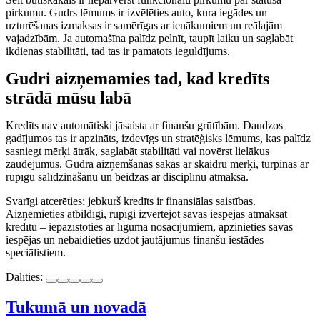
pirkumu. Gudrs lēmums ir izvēlēties auto, kura iegādes un
uzturēšanas izmaksas ir samērīgas ar ienākumiem un reālajām
vajadzībām. Ja automašīna palīdz pelnīt, taupīt laiku un saglabāt
ikdienas stabilitāti, tad tas ir pamatots ieguldījums.
Gudri aizņemamies tad, kad kredīts
strādā mūsu labā
Kredīts nav automātiski jāsaista ar finanšu grūtībām. Daudzos
gadījumos tas ir apzināts, izdevīgs un stratēģisks lēmums, kas palīdz
sasniegt mērķi ātrāk, saglabāt stabilitāti vai novērst lielākus
zaudējumus. Gudra aizņemšanās sākas ar skaidru mērķi, turpinās ar
rūpīgu salīdzināšanu un beidzas ar disciplīnu atmaksā.
Svarīgi atcerēties: jebkurš kredīts ir finansiālas saistības.
Aizņemieties atbildīgi, rūpīgi izvērtējot savas iespējas atmaksāt
kredītu – iepazīstoties ar līguma nosacījumiem, apzinieties savas
iespējas un nebaidieties uzdot jautājumus finanšu iestādes
speciālistiem.
Dalīties:
Tukumā un novadā