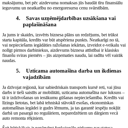
maksājumu, bet pēc aizdevuma nomaksas jūs baudāt tīru finansiālu
ieguvumu un neatkarību no energoresursu cenu svārstībām.
4.
Savas uzņēmējdarbības uzsākšana vai
paplašināšana
Ja jums ir skaidrs, izsvērts biznesa plāns un redzējums, bet trūkst
starta kapitāla, kredīts var būt atspēriena punkts. Neatkarīgi no tā,
vai nepieciešams iegādāties ražošanas iekārtas, izveidot e-veikalu vai
nolīgt pirmos darbiniekus, aizdevums biznesa attīstībai ir klasisks
finanšu sviras piemērs – jūs aizņematies naudu, lai radītu vēl vairāk
naudas.
5.
Uzticama automašīna darba un ikdienas
vajadzībām
Ja dzīvojat reģionā, kur sabiedriskais transports kursē reti, vai jūsu
darbs ir tieši saistīts ar mobilitāti, uzticama automašīna nav luksuss –
tā ir izdzīvošanas un ienākumu gūšanas nepieciešamība. Kredīts vai
līzings lietotas, bet labā tehniskā stāvoklī esošas, ekonomiskas
automašīnas iegādei ir gudrs lēmums, ja tas garantē iespēju nokļūt
darbā un pasargā no regulāriem, neparedzētiem un dārgiem vecā
auto remonta rēķiniem.
Šeit būtiskākais ir nepārvērst funkcionālu pirkumu par statusa