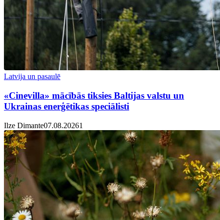
Latvija un pasaulē
«Cinevilla» mācībās tiksies Baltijas valstu un
Ukrainas enerģētikas speciālisti
Ilze Dimante
07.08.2026
1