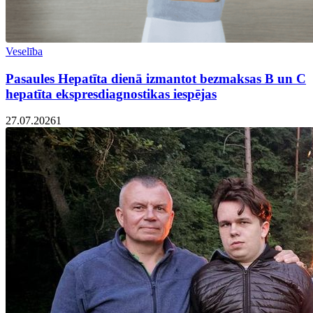
Veselība
Pasaules Hepatīta dienā izmantot bezmaksas B un C
hepatīta ekspresdiagnostikas iespējas
27.07.2026
1