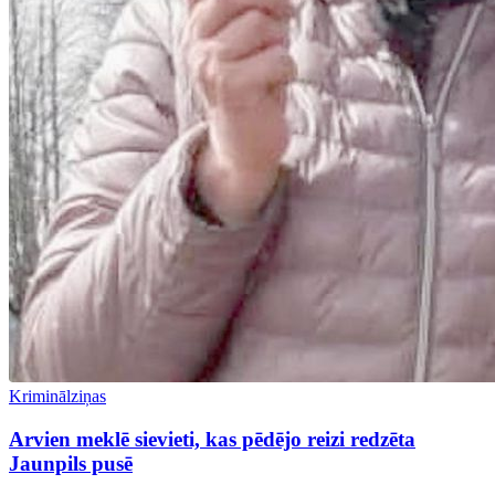
Kriminālziņas
Arvien meklē sievieti, kas pēdējo reizi redzēta
Jaunpils pusē