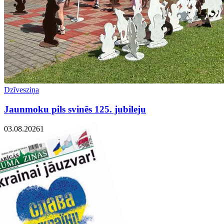
Dzīvesziņa
Jaunmoku pils svinēs 125. jubileju
03.08.2026
1