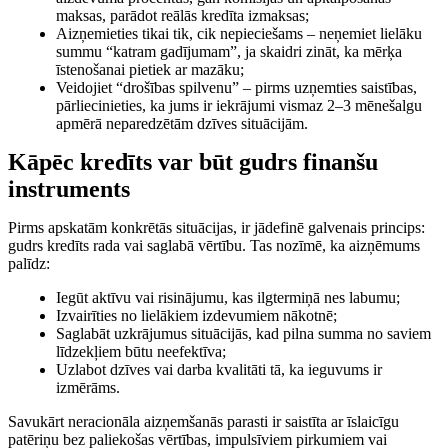
maksas, parādot reālās kredīta izmaksas;
Aizņemieties tikai tik, cik nepieciešams – neņemiet lielāku
summu “katram gadījumam”, ja skaidri zināt, ka mērķa
īstenošanai pietiek ar mazāku;
Veidojiet “drošības spilvenu” – pirms uzņemties saistības,
pārliecinieties, ka jums ir iekrājumi vismaz 2–3 mēnešalgu
apmērā neparedzētām dzīves situācijām.
Kāpēc kredīts var būt gudrs finanšu
instruments
Pirms apskatām konkrētās situācijas, ir jādefinē galvenais princips:
gudrs kredīts rada vai saglabā vērtību. Tas nozīmē, ka aizņēmums
palīdz:
Iegūt aktīvu vai risinājumu, kas ilgtermiņā nes labumu;
Izvairīties no lielākiem izdevumiem nākotnē;
Saglabāt uzkrājumus situācijās, kad pilna summa no saviem
līdzekļiem būtu neefektīva;
Uzlabot dzīves vai darba kvalitāti tā, ka ieguvums ir
izmērāms.
Savukārt neracionāla aizņemšanās parasti ir saistīta ar īslaicīgu
patēriņu bez paliekošas vērtības, impulsīviem pirkumiem vai