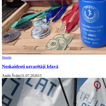
Sports
Noskaidroti uzvarētāji Irlavā
Andis Švāns
31.07.2026
1
5