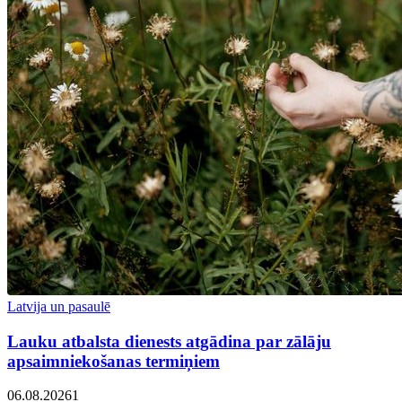
Latvija un pasaulē
Lauku atbalsta dienests atgādina par zālāju
apsaimniekošanas termiņiem
06.08.2026
1