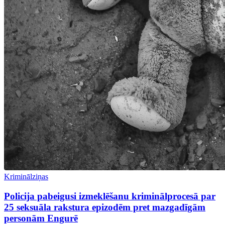
Kriminālziņas
Policija pabeigusi izmeklēšanu kriminālprocesā par
25 seksuāla rakstura epizodēm pret mazgadīgām
personām Engurē