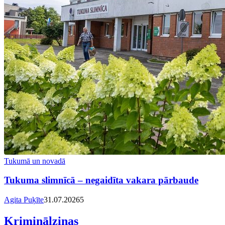
Tukumā un novadā
Tukuma slimnīcā – negaidīta vakara pārbaude
Agita Puķīte
31.07.2026
5
Kriminālziņas