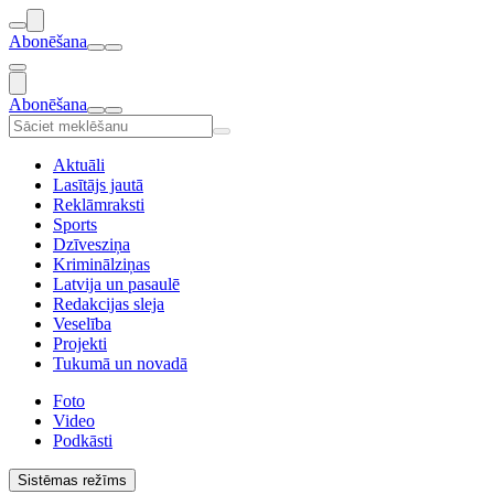
Abonēšana
Abonēšana
Aktuāli
Lasītājs jautā
Reklāmraksti
Sports
Dzīvesziņa
Kriminālziņas
Latvija un pasaulē
Redakcijas sleja
Veselība
Projekti
Tukumā un novadā
Foto
Video
Podkāsti
Sistēmas režīms