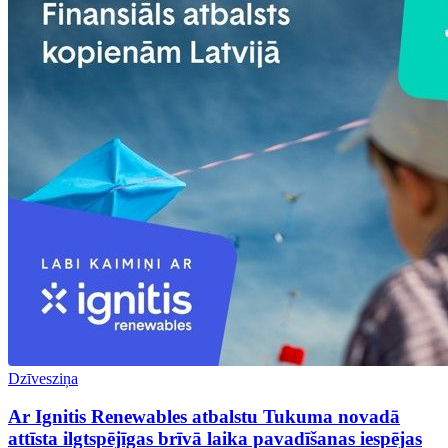
Dzīvesziņa
Ar Ignitis Renewables atbalstu Tukuma novadā
attīsta ilgtspējīgas brīvā laika pavadīšanas iespējas