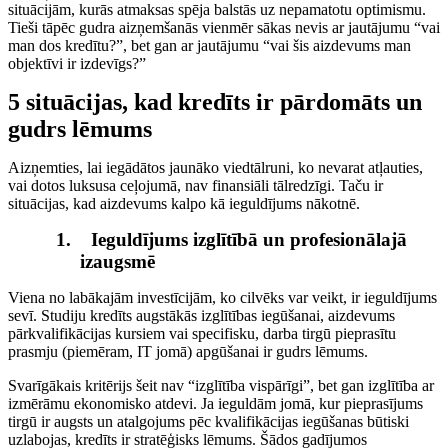
situācijām, kurās atmaksas spēja balstās uz nepamatotu optimismu.
Tieši tāpēc gudra aizņemšanās vienmēr sākas nevis ar jautājumu “vai
man dos kredītu?”, bet gan ar jautājumu “vai šis aizdevums man
objektīvi ir izdevīgs?”
5 situācijas, kad kredīts ir pārdomāts un
gudrs lēmums
Aizņemties, lai iegādātos jaunāko viedtālruni, ko nevarat atļauties,
vai dotos luksusa ceļojumā, nav finansiāli tālredzīgi. Taču ir
situācijas, kad aizdevums kalpo kā ieguldījums nākotnē.
1.
Ieguldījums izglītībā un profesionālajā
izaugsmē
Viena no labākajām investīcijām, ko cilvēks var veikt, ir ieguldījums
sevī. Studiju kredīts augstākās izglītības iegūšanai, aizdevums
pārkvalifikācijas kursiem vai specifisku, darba tirgū pieprasītu
prasmju (piemēram, IT jomā) apgūšanai ir gudrs lēmums.
Svarīgākais kritērijs šeit nav “izglītība vispārīgi”, bet gan izglītība ar
izmērāmu ekonomisko atdevi. Ja ieguldām jomā, kur pieprasījums
tirgū ir augsts un atalgojums pēc kvalifikācijas iegūšanas būtiski
uzlabojas, kredīts ir stratēģisks lēmums. Šādos gadījumos