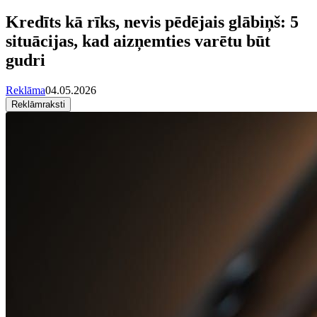
Kredīts kā rīks, nevis pēdējais glābiņš: 5
situācijas, kad aizņemties varētu būt
gudri
Reklāma
04.05.2026
Reklāmraksti