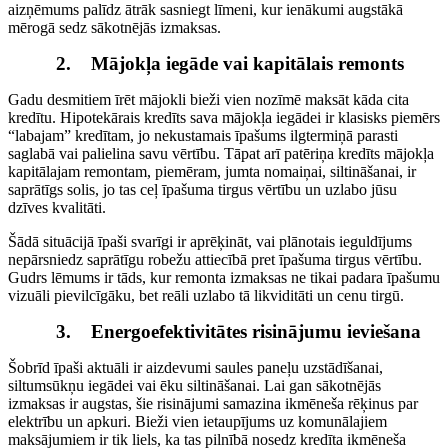
aizņēmums palīdz ātrāk sasniegt līmeni, kur ienākumi augstākā
mērogā sedz sākotnējās izmaksas.
2.
Mājokļa iegāde vai kapitālais remonts
Gadu desmitiem īrēt mājokli bieži vien nozīmē maksāt kāda cita
kredītu. Hipotekārais kredīts sava mājokļa iegādei ir klasisks piemērs
“labajam” kredītam, jo nekustamais īpašums ilgtermiņā parasti
saglabā vai palielina savu vērtību. Tāpat arī patēriņa kredīts mājokļa
kapitālajam remontam, piemēram, jumta nomaiņai, siltināšanai, ir
saprātīgs solis, jo tas ceļ īpašuma tirgus vērtību un uzlabo jūsu
dzīves kvalitāti.
Šādā situācijā īpaši svarīgi ir aprēķināt, vai plānotais ieguldījums
nepārsniedz saprātīgu robežu attiecībā pret īpašuma tirgus vērtību.
Gudrs lēmums ir tāds, kur remonta izmaksas ne tikai padara īpašumu
vizuāli pievilcīgāku, bet reāli uzlabo tā likviditāti un cenu tirgū.
3.
Energoefektivitātes risinājumu ieviešana
Šobrīd īpaši aktuāli ir aizdevumi saules paneļu uzstādīšanai,
siltumsūkņu iegādei vai ēku siltināšanai. Lai gan sākotnējās
izmaksas ir augstas, šie risinājumi samazina ikmēneša rēķinus par
elektrību un apkuri. Bieži vien ietaupījums uz komunālajiem
maksājumiem ir tik liels, ka tas pilnībā nosedz kredīta ikmēneša