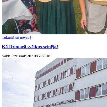
Tukumā un novadā
Kā Dzintarā svētkus svinēja!
Valda Dzelzkalēja
07.08.2026
1
8