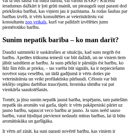
vai tā būs sausā vai mitrā barība, vai varbūt BARF? Kucēnu
ieradumus dažkārt ir ļoti grūti mainīt, un pieauguši suņi parasti dod
priekšroku barībai, kas viņiem jau ir pazīstama. Ja rodas šaubas par
barības izvēli, ir vērts konsultēties ar veterinārārstu vai
konsultantu
zoo veikals
, kurš var palīdzēt izvēlēties jums
piemērotāko barību.
Sunim nepatīk barība – ko man darīt?
Daudzi saimnieki ir saskārušies ar situāciju, kad suns negrib ēst
barību. Apetītes trūkuma iemesli var būt dažādi, un ne visiem tiem
jābūt saistītiem ar barību. Ja suns pēkšņi ir pārstājis ēst barību, ko
līdz šim ēdis ar prieku, – tas varētu būt signāls, ka ir nepieciešams
novērot suņa veselību, un tādā gadījumā ir vērts doties pie
veterinārārsta un veikt profilaktisku pārbaudi. Cēlonis var būt
iekšējo orgānu darbības traucējumi, hroniska slimība vai pat
vienkārša saaukstēšanās.
Tomēr, ja jūsu sunim nepatīk jaunā barība, iespējams, tam patiešām
nepatīk tās aromāts vai garša, tāpēc ir vērts pakāpeniski pāriet uz
jauno barību, sajaucot veco barību ar jauno. Ja suns neēd sauso
barību, varat bļodiņai pievienot nedaudz mitras barības, lai tā būtu
aromātiskāka un garšīgāka.
Ir vērts arī zināt, ka suņi parasti novērtē barību, kas viņiem ir