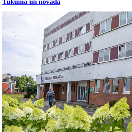
Tukumā un novadā