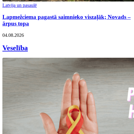
Latvija un pasaulē
Lapmežciema pagastā saimnieko viszaļāk; Novads –
ārpus topa
04.08.2026
Veselība