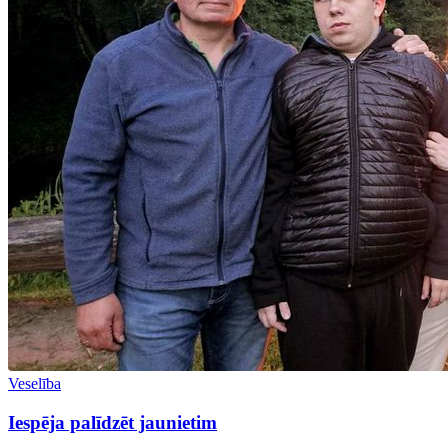
Veselība
Iespēja palīdzēt jaunietim