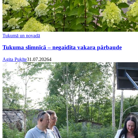
Tukumā un novadā
Tukuma slimnīcā – negaidīta vakara pārbaude
Agita Puķīte
31.07.2026
4