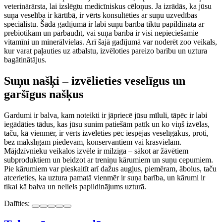
veterinārārsta, lai izslēgtu medicīniskus cēloņus. Ja izrādās, ka jūsu
suņa veselība ir kārtībā, ir vērts konsultēties ar suņu uzvedības
speciālistu. Šādā gadījumā ir labi suņu barība tiktu papildināta ar
prebiotikām un pārbaudīt, vai suņa barībā ir visi nepieciešamie
vitamīni un minerālvielas. Arī šajā gadījumā var noderēt zoo veikals,
kur varat paļauties uz atbalstu, izvēloties pareizo barību un uztura
bagātinātājus.
Suņu našķi – izvēlieties veselīgus un
garšīgus našķus
Gardumi ir balva, kam noteikti ir jāpriecē jūsu mīluli, tāpēc ir labi
iegādāties tādus, kas jūsu sunim patiešām patīk un ko viņš izvēlas,
taču, kā vienmēr, ir vērts izvēlēties pēc iespējas veselīgākus, proti,
bez mākslīgām piedevām, konservantiem vai krāsvielām.
Mājdzīvnieku veikalos izvēle ir milzīga – sākot ar žāvētiem
subproduktiem un beidzot ar treniņu kārumiem un suņu cepumiem.
Pie kārumiem var pieskaitīt arī dažus augļus, piemēram, ābolus, taču
atcerieties, ka uztura pamatā vienmēr ir suņa barība, un kārumi ir
tikai kā balva un neliels papildinājums uzturā.
Dalīties: