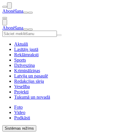
Abonēšana
Abonēšana
Aktuāli
Lasītājs jautā
Reklāmraksti
Sports
Dzīvesziņa
Kriminālziņas
Latvija un pasaulē
Redakcijas sleja
Veselība
Projekti
Tukumā un novadā
Foto
Video
Podkāsti
Sistēmas režīms