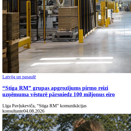
Latvija un pasaulē
“Stiga RM” grupas apgrozījums pirmo reizi
uzņēmuma vēsturē pārsniedz 100 miljonus eiro
Līga Pavļukeviča, “Stiga RM” komunikācijas
konsultante
04.08.2026