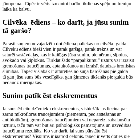
jānopelna. Tāpēc ir vērts izmantot barību ikdienas spēļu un treniņu
laikā kā balvu.
Cilvēka ēdiens – ko darīt, ja jūsu sunim
tā garšo?
Parasti suņiem nevajadzētu dot ēdiena paliekas no cilvēku galda.
Cilvēku ēdiens bieži vien ir pārāk garšīgs, pārāk trekns un var
saturēt sastāvdaļas, kas ir kaitīgas jūsu sunim, piemēram, sīpolus,
avokado vai ķiplokus. Turklāt šāds “pārpalikumu” uzturs var izraisīt
gremošanas traucējumus, aptaukošanos un izraisīt daudzas hroniskas
slimības. Tāpēc vislabāk ir atturēties no suņa barošanas pie galda –
tā gan jūsu suns būs veselīgāks, gan ģimenes tikšanās pie galda būs
nedaudz mierīgākas.
Sunim patīk ēst ekskrementus
Ja suns ēd citu dzīvnieku ekskrementus, visbiežāk tas liecina par
zarnu mikrofloras traucējumiem (piemēram, pēc ārstēšanas ar
antibiotikām), gremošanas traucējumiem vai nepareizi sabalansētu
uzturu, taču tam var būt arī psiholoģisks pamatojums un uzvedības
traucējumu rezultāts. Ko var darīt, lai suns pārstātu ēst
ekskrementus? Vispirms ir jāatrod cēlonis, tāpēc ir vērts doties pie