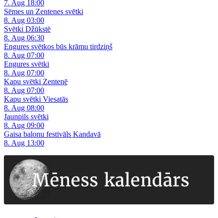
7. Aug 18:00
Sēmes un Zentenes svētki
8. Aug 03:00
Svētki Džūkstē
8. Aug 06:30
Engures svētkos būs krāmu tirdziņš
8. Aug 07:00
Engures svētki
8. Aug 07:00
Kapu svētki Zentenē
8. Aug 07:00
Kapu svētki Viesatās
8. Aug 08:00
Jaunpils svētki
8. Aug 09:00
Gaisa balonu festivāls Kandavā
8. Aug 13:00