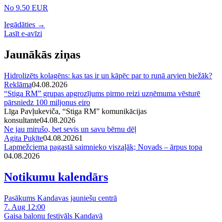
No 9.50 EUR
Iegādāties →
Lasīt e-avīzi
Jaunākās ziņas
Hidrolizēts kolagēns: kas tas ir un kāpēc par to runā arvien biežāk?
Reklāma
04.08.2026
“Stiga RM” grupas apgrozījums pirmo reizi uzņēmuma vēsturē
pārsniedz 100 miljonus eiro
Līga Pavļukeviča, “Stiga RM” komunikācijas
konsultante
04.08.2026
Ne jau mirušo, bet sevis un savu bērnu dēļ
Agita Puķīte
04.08.2026
1
Lapmežciema pagastā saimnieko viszaļāk; Novads – ārpus topa
04.08.2026
Notikumu kalendārs
Pasākums Kandavas jauniešu centrā
7. Aug 12:00
Gaisa balonu festivāls Kandavā