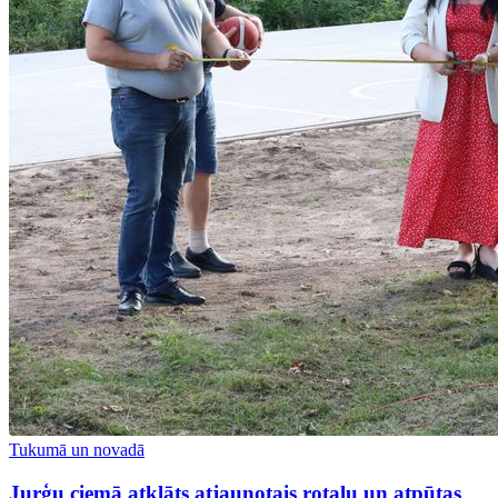
Tukumā un novadā
Jurģu ciemā atklāts atjaunotais rotaļu un atpūtas