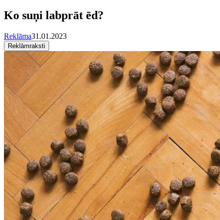
Ko suņi labprāt ēd?
Reklāma
31.01.2023
Reklāmraksti