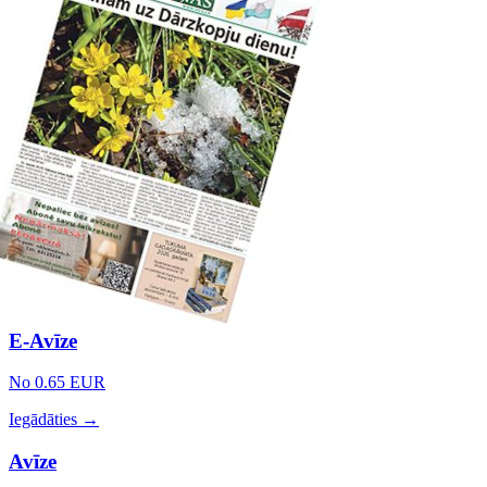
E-Avīze
No 0.65 EUR
Iegādāties →
Avīze