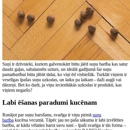
Suņi ir dzīvnieki, kuriem galvenokārt būtu jāēd suņu barība kas satur
daudz gaļas, sabalansēts uzturs, un ideālā gadījumā šai suņu
pamatbarībai būtu jābūt tādai, ko viņi ēd visbiežāk. Turklāt viņiem ir
veselīgas īpašas suņu uzkodas, un laiku pa laikam - daži augļi vai
dārzeņi. Bet ko darīt, ja viņu iecienītākās uzkodas ir produkti, kas
viņiem negaršo?
Labi ēšanas paradumi kucēnam
Runājot par suņu barošanu, svarīga ir viņu pirmā
suņu
barība
kucēna vecumā. Tāpēc jau no paša sākuma ir labi izvēlēties
barību, ar kādu vēlaties barot savu suni – īpaši svarīga ir tās forma –