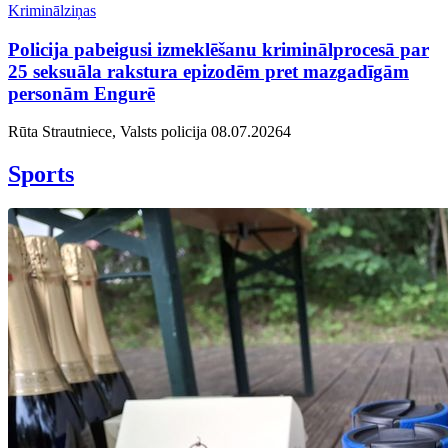
Kriminālziņas
Policija pabeigusi izmeklēšanu kriminālprocesā par
25 seksuāla rakstura epizodēm pret mazgadīgām
personām Engurē
Rūta Strautniece, Valsts policija
08.07.2026
4
Sports