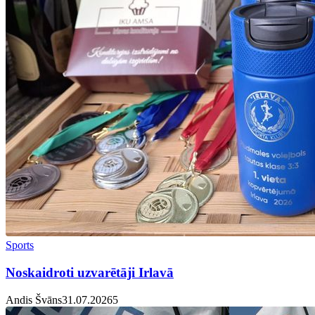
Sports
Noskaidroti uzvarētāji Irlavā
Andis Švāns
31.07.2026
5