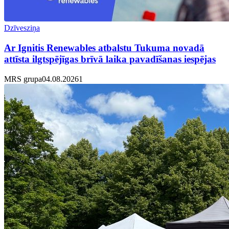
Dzīvesziņa
Ar Ignitis Renewables atbalstu Tukuma novadā
attīsta ilgtspējīgas brīvā laika pavadīšanas iespējas
MRS grupa
04.08.2026
1