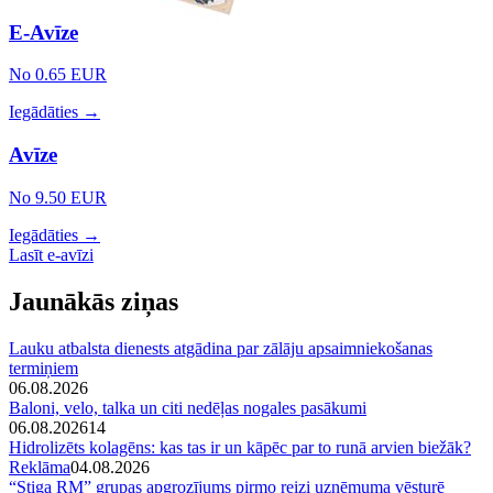
E-Avīze
No 0.65 EUR
Iegādāties →
Avīze
No 9.50 EUR
Iegādāties →
Lasīt e-avīzi
Jaunākās ziņas
Lauku atbalsta dienests atgādina par zālāju apsaimniekošanas
termiņiem
06.08.2026
Baloni, velo, talka un citi nedēļas nogales pasākumi
06.08.2026
14
Hidrolizēts kolagēns: kas tas ir un kāpēc par to runā arvien biežāk?
Reklāma
04.08.2026
“Stiga RM” grupas apgrozījums pirmo reizi uzņēmuma vēsturē