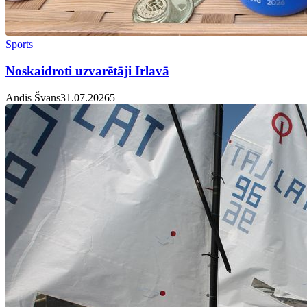
Sports
Noskaidroti uzvarētāji Irlavā
Andis Švāns
31.07.2026
5