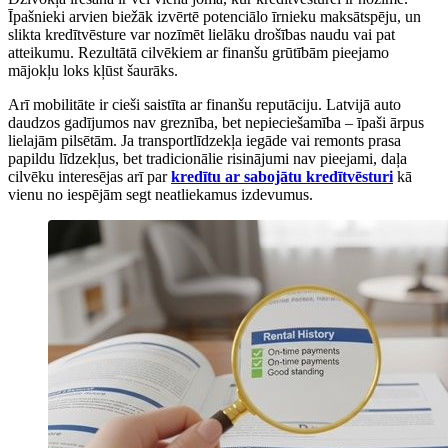
Īpašnieki arvien biežāk izvērtē potenciālo īrnieku maksātspēju, un
slikta kredītvēsture var nozīmēt lielāku drošības naudu vai pat
atteikumu. Rezultātā cilvēkiem ar finanšu grūtībām pieejamo
mājokļu loks kļūst šaurāks.
Arī mobilitāte ir cieši saistīta ar finanšu reputāciju. Latvijā auto
daudzos gadījumos nav greznība, bet nepieciešamība – īpaši ārpus
lielajām pilsētām. Ja transportlīdzekļa iegāde vai remonts prasa
papildu līdzekļus, bet tradicionālie risinājumi nav pieejami, daļa
cilvēku interesējas arī par
kredītu ar sabojātu kredītvēsturi
kā
vienu no iespējām segt neatliekamus izdevumus.