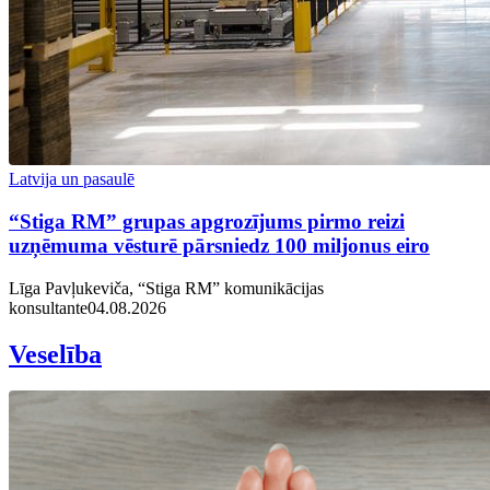
Latvija un pasaulē
“Stiga RM” grupas apgrozījums pirmo reizi
uzņēmuma vēsturē pārsniedz 100 miljonus eiro
Līga Pavļukeviča, “Stiga RM” komunikācijas
konsultante
04.08.2026
Veselība