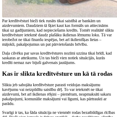
Par kredītvēsturi bieži tiek runāts tikai saistībā ar bankām un
aizdevumiem. Daudziem tā šķiet kaut kas formāls un attiecināms
tikai uz gadījumiem, kad nepieciešams kredīts. Tomēr realitātē slikta
kredītvēsture ietekmē daudz plašāku ikdienas lēmumu loku. Tā var
ierobežot ne tikai finanšu iespējas, bet arī ikdienišķas lietas –
mājokli, pakalpojumus un pat pārvietošanās brīvību.
Daļa cilvēku par savas kredītvēstures nozīmi uzzina tikai brīdī, kad
saskaras ar atteikumu. Un tas bieži vien notiek situācijās, kurās
kredīti nemaz nav bijuši galvenais jautājums.
Kas ir slikta kredītvēsture un kā tā rodas
Slikta jeb sabojāta kredītvēsture parasti veidojas maksājumu
kavējumu vai neizpildītu saistību dēļ. To var ietekmēt ne tikai
aizdevumi, bet arī ikdienas rēķini – piemēram, neapmaksāti sakaru
pakalpojumi, komunālie maksājumi vai līgumi, kas pārtraukti ar
parādu.
Svarīgi ir tas, ka šāda situācija ne vienmēr rodas bezatbildīgas rīcības