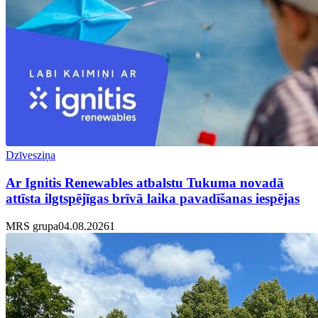
Dzīvesziņa
Ar Ignitis Renewables atbalstu Tukuma novadā
attīsta ilgtspējīgas brīvā laika pavadīšanas iespējas
MRS grupa
04.08.2026
1