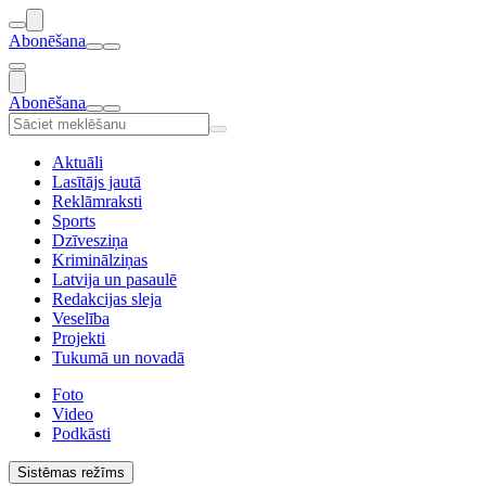
Abonēšana
Abonēšana
Aktuāli
Lasītājs jautā
Reklāmraksti
Sports
Dzīvesziņa
Kriminālziņas
Latvija un pasaulē
Redakcijas sleja
Veselība
Projekti
Tukumā un novadā
Foto
Video
Podkāsti
Sistēmas režīms