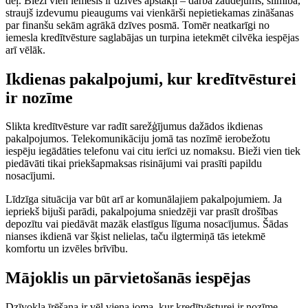
dēļ. Bieži vien iemesls ir dzīves apstākļi – darba zaudējums, slimība,
straujš izdevumu pieaugums vai vienkārši nepietiekamas zināšanas
par finanšu sekām agrākā dzīves posmā. Tomēr neatkarīgi no
iemesla kredītvēsture saglabājas un turpina ietekmēt cilvēka iespējas
arī vēlāk.
Ikdienas pakalpojumi, kur kredītvēsturei
ir nozīme
Slikta kredītvēsture var radīt sarežģījumus dažādos ikdienas
pakalpojumos. Telekomunikāciju jomā tas nozīmē ierobežotu
iespēju iegādāties telefonu vai citu ierīci uz nomaksu. Bieži vien tiek
piedāvāti tikai priekšapmaksas risinājumi vai prasīti papildu
nosacījumi.
Līdzīga situācija var būt arī ar komunālajiem pakalpojumiem. Ja
iepriekš bijuši parādi, pakalpojuma sniedzēji var prasīt drošības
depozītu vai piedāvāt mazāk elastīgus līguma nosacījumus. Šādas
nianses ikdienā var šķist nelielas, taču ilgtermiņā tās ietekmē
komfortu un izvēles brīvību.
Mājoklis un pārvietošanās iespējas
Dzīvokļa īrēšana ir vēl viena joma, kur kredītvēsturei ir nozīme.