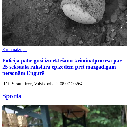
Kriminālziņas
Policija pabeigusi izmeklēšanu kriminālprocesā par
25 seksuāla rakstura epizodēm pret mazgadīgām
personām Engurē
Rūta Strautniece, Valsts policija
08.07.2026
4
Sports