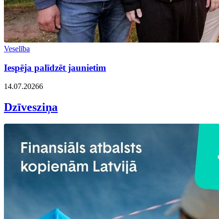
Veselība
Iespēja palīdzēt jaunietim
14.07.2026
6
Dzīvesziņa