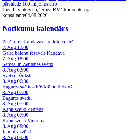
pārsniedz 100 miljonus eiro
Līga Pavļukeviča, “Stiga RM” komunikācijas
konsultante
04.08.2026
Notikumu kalendārs
Pasākums Kandavas jauniešu centrā
7. Aug 12:00
Gaisa balonu festivāls Kandavā
7. Aug 18:00
Sēmes un Zentenes svētki
8. Aug 03:00
Svētki Džūkstē
8. Aug 06:30
Engures svētkos būs krāmu tirdziņš
8. Aug 07:00
Engures svētki
8. Aug 07:00
Kapu svētki Zentenē
8. Aug 07:00
Kapu svētki Viesatās
8. Aug 08:00
Jaunpils svētki
8. Aug 09:00