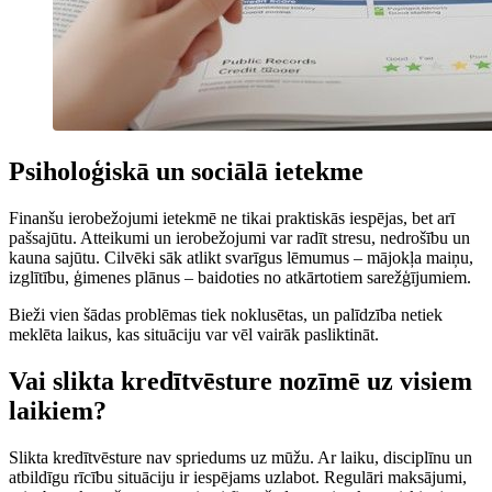
Psiholoģiskā un sociālā ietekme
Finanšu ierobežojumi ietekmē ne tikai praktiskās iespējas, bet arī
pašsajūtu. Atteikumi un ierobežojumi var radīt stresu, nedrošību un
kauna sajūtu. Cilvēki sāk atlikt svarīgus lēmumus – mājokļa maiņu,
izglītību, ģimenes plānus – baidoties no atkārtotiem sarežģījumiem.
Bieži vien šādas problēmas tiek noklusētas, un palīdzība netiek
meklēta laikus, kas situāciju var vēl vairāk pasliktināt.
Vai slikta kredītvēsture nozīmē uz visiem
laikiem?
Slikta kredītvēsture nav spriedums uz mūžu. Ar laiku, disciplīnu un
atbildīgu rīcību situāciju ir iespējams uzlabot. Regulāri maksājumi,