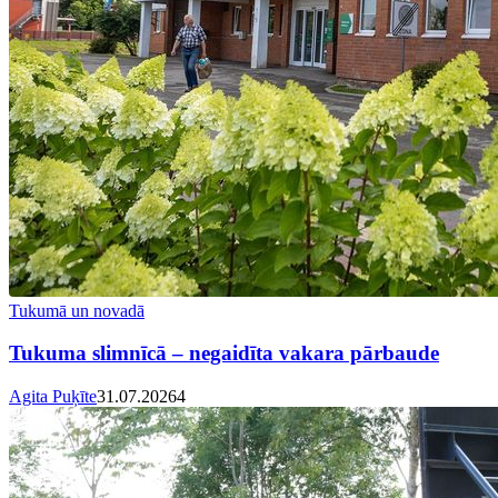
Tukumā un novadā
Tukuma slimnīcā – negaidīta vakara pārbaude
Agita Puķīte
31.07.2026
4