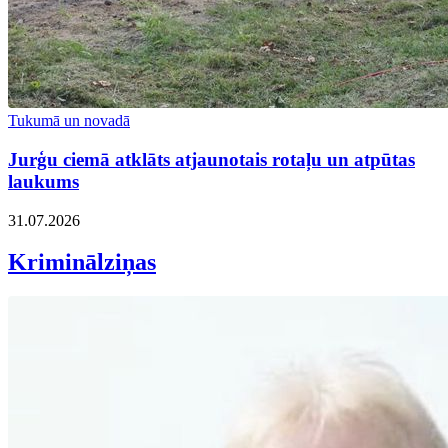
Tukumā un novadā
Jurģu ciemā atklāts atjaunotais rotaļu un atpūtas
laukums
31.07.2026
Kriminālziņas