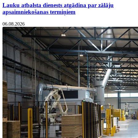
Lauku atbalsta dienests atgādina par zālāju
apsaimniekošanas termiņiem
06.08.2026