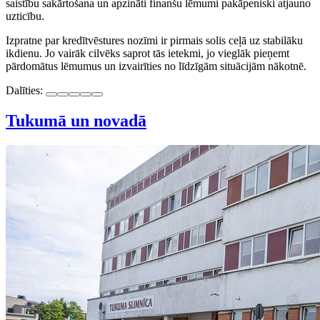
saistību sakārtošana un apzināti finanšu lēmumi pakāpeniski atjauno
uzticību.
Izpratne par kredītvēstures nozīmi ir pirmais solis ceļā uz stabilāku
ikdienu. Jo vairāk cilvēks saprot tās ietekmi, jo vieglāk pieņemt
pārdomātus lēmumus un izvairīties no līdzīgām situācijām nākotnē.
Dalīties:
Tukumā un novadā