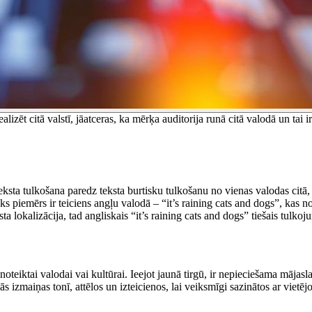
zēt citā valstī, jāatceras, ka mērķa auditorija runā citā valodā un tai 
 teksta tulkošana paredz teksta burtisku tulkošanu no vienas valodas citā
isks piemērs ir teiciens angļu valodā – “it’s raining cats and dogs”, kas 
ta lokalizācija, tad angliskais “it’s raining cats and dogs” tiešais tulkoj
noteiktai valodai vai kultūrai. Ieejot jaunā tirgū, ir nepieciešama māja
s izmaiņas tonī, attēlos un izteicienos, lai veiksmīgi sazinātos ar vietējo 