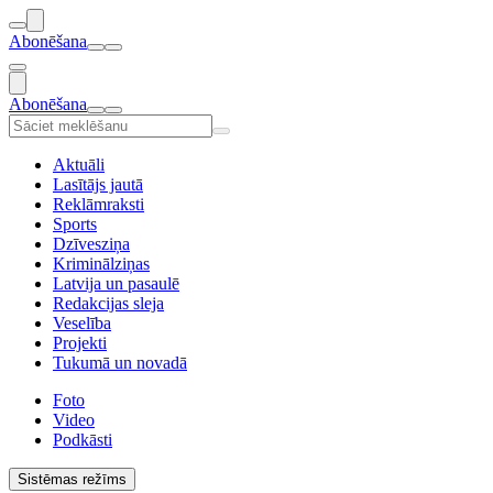
Abonēšana
Abonēšana
Aktuāli
Lasītājs jautā
Reklāmraksti
Sports
Dzīvesziņa
Kriminālziņas
Latvija un pasaulē
Redakcijas sleja
Veselība
Projekti
Tukumā un novadā
Foto
Video
Podkāsti
Sistēmas režīms