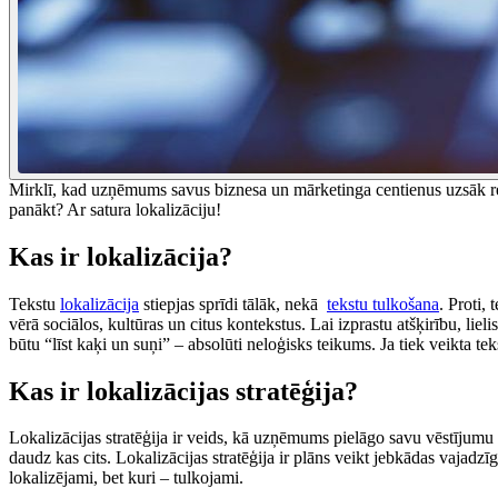
Mirklī, kad uzņēmums savus biznesa un mārketinga centienus uzsāk reali
panākt? Ar satura lokalizāciju!
Kas ir lokalizācija?
Tekstu
lokalizācija
stiepjas sprīdi tālāk, nekā
tekstu tulkošana
. Proti,
vērā sociālos, kultūras un citus kontekstus. Lai izprastu atšķirību, liel
būtu “līst kaķi un suņi” – absolūti neloģisks teikums. Ja tiek veikta teks
Kas ir lokalizācijas stratēģija?
Lokalizācijas stratēģija ir veids, kā uzņēmums pielāgo savu vēstījumu 
daudz kas cits. Lokalizācijas stratēģija ir plāns veikt jebkādas vajadzīgā
lokalizējami, bet kuri – tulkojami.