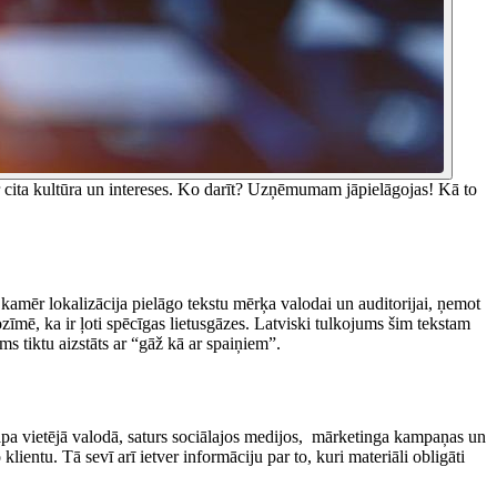
ir cita kultūra un intereses. Ko darīt? Uzņēmumam jāpielāgojas! Kā to
, kamēr lokalizācija pielāgo tekstu mērķa valodai un auditorijai, ņemot
nozīmē, ka ir ļoti spēcīgas lietusgāzes. Latviski tulkojums šim tekstam
ums tiktu aizstāts ar “gāž kā ar spaiņiem”.
slapa vietējā valodā, saturs sociālajos medijos, mārketinga kampaņas un
klientu. Tā sevī arī ietver informāciju par to, kuri materiāli obligāti