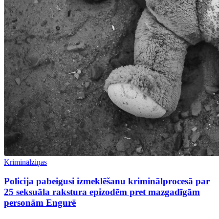
Kriminālziņas
Policija pabeigusi izmeklēšanu kriminālprocesā par
25 seksuāla rakstura epizodēm pret mazgadīgām
personām Engurē