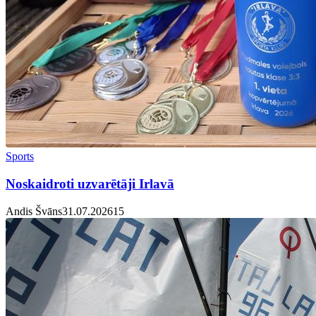
Sports
Noskaidroti uzvarētāji Irlavā
Andis Švāns
31.07.2026
1
5