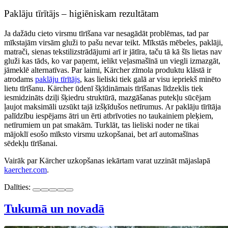
Paklāju tīrītājs – higiēniskam rezultātam
Ja dažādu cieto virsmu tīrīšana var nesagādāt problēmas, tad par
mīkstajām virsām gluži to pašu nevar teikt. Mīkstās mēbeles, paklāji,
matrači, sienas tekstilizstrādājumi arī ir jātīra, taču tā kā šīs lietas nav
gluži kas tāds, ko var paņemt, ielikt veļasmašīnā un viegli izmazgāt,
jāmeklē alternatīvas. Par laimi, Kärcher zīmola produktu klāstā ir
atrodams
paklāju tīrītājs
, kas lieliski tiek galā ar visu iepriekš minēto
lietu tīrīšanu. Kärcher ūdenī šķīdināmais tīrīšanas līdzeklis tiek
iesmidzināts dziļi šķiedru struktūrā, mazgāšanas putekļu sūcējam
ļaujot maksimāli uzsūkt tajā izšķīdušos netīrumus. Ar paklāju tīrītāja
palīdzību iespējams ātri un ērti atbrīvoties no taukainiem pleķiem,
netīrumiem un pat smakām. Turklāt, tas lieliski noder ne tikai
mājoklī esošo mīksto virsmu uzkopšanai, bet arī automašīnas
sēdekļu tīrīšanai.
Vairāk par Kärcher uzkopšanas iekārtam varat uzzināt mājaslapā
kaercher.com
.
Dalīties:
Tukumā un novadā