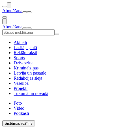
Abonēšana
Abonēšana
Aktuāli
Lasītājs jautā
Reklāmraksti
Sports
Dzīvesziņa
Kriminālziņas
Latvija un pasaulē
Redakcijas sleja
Veselība
Projekti
Tukumā un novadā
Foto
Video
Podkāsti
Sistēmas režīms