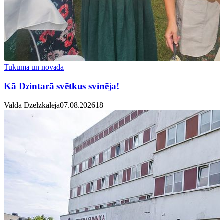
Tukumā un novadā
Kā Dzintarā svētkus svinēja!
Valda Dzelzkalēja
07.08.2026
1
8