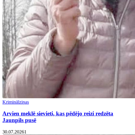
Kriminālziņas
Arvien meklē sievieti, kas pēdējo reizi redzēta
Jaunpils pusē
30.07.2026
1