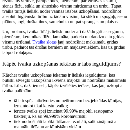
rezultātus virtuvē, parūpējoties, piemēram, par virtuves iekārtu,
sienas flīžu, stikla un sintētisko virsmu mirdzumu un tīrību. Tāpat
tvaika tīrītājs lieliski noder vannas istabas uzkopšanai, nodrošinot
absolūti higiēnisku tīrību uz tādām virsām, kā stikli un spoguļi, sienu
plātnes, logi, duškabīnes, santehnika un pat spraugas un plaisas.
Un, protams, tvaika tīrītājs lieliski noder arī dažādu grīdas segumu,
piemēram, keramikas flīžu, lamināta, parketa un daudzu citu grīdas
virsmu tīrīšanai.
Tvaika slotas
ļauj nodrošināt maksimālu grīdas
tīrību, padarot tās drošas bērniem un mājdzīvniekiem, kas uz grīdas
labprāt rotaļājas.
Kāpēc tvaika uzkopšanas iekārtas ir labs ieguldījums?
Kärcher tvaika uzkopšanas iekārtas ir lielisks ieguldījums, kas
būtiski atvieglo uzkopšanu ikvienā mājoklī un nodrošina maksimālu
tīrību. Lūk, daži iemesli, kāpēc izvēlēties ierīces, kas ļauj uzkopt ar
tvaika palīdzību:
tā ir iespēja atbrīvoties no netīrumiem bez jebkādas ķīmijas,
izmantojot tikai karstu tvaiku;
ierīces tvaiks spēj iznīcināt 99,99% mājoklī sastopamo
baktēriju, kā arī 99,999% koronavīrusu;
tiek nodrošināti labāki tīrīšanas rezultāti, salīdzinājumā ar
manuālu tīrīšanu ar ķīmiskām vielām.