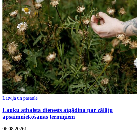
Latvija un pasaulē
Lauku atbalsta dienests atgādina par zālāju
apsaimniekošanas termiņiem
06.08.2026
1