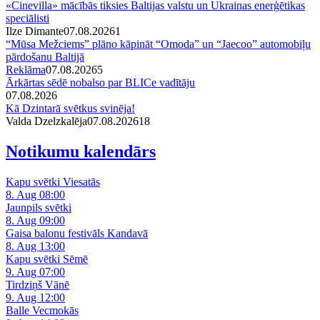
«Cinevilla» mācībās tiksies Baltijas valstu un Ukrainas enerģētikas
speciālisti
Ilze Dimante
07.08.2026
1
“Mūsa Mežciems” plāno kāpināt “Omoda” un “Jaecoo” automobiļu
pārdošanu Baltijā
Reklāma
07.08.2026
5
Ārkārtas sēdē nobalso par BLICe vadītāju
07.08.2026
Kā Dzintarā svētkus svinēja!
Valda Dzelzkalēja
07.08.2026
1
8
Notikumu kalendārs
Kapu svētki Viesatās
8. Aug 08:00
Jaunpils svētki
8. Aug 09:00
Gaisa balonu festivāls Kandavā
8. Aug 13:00
Kapu svētki Sēmē
9. Aug 07:00
Tirdziņš Vānē
9. Aug 12:00
Balle Vecmokās