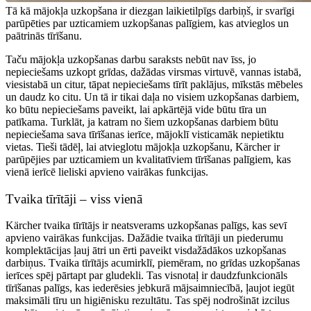
Tā kā mājokļa uzkopšana ir diezgan laikietilpīgs darbiņš, ir svarīgi
parūpēties par uzticamiem uzkopšanas palīgiem, kas atvieglos un
paātrinās tīrīšanu.
Taču mājokļa uzkopšanas darbu saraksts nebūt nav īss, jo
nepieciešams uzkopt grīdas, dažādas virsmas virtuvē, vannas istabā,
viesistabā un citur, tāpat nepieciešams tīrīt paklājus, mīkstās mēbeles
un daudz ko citu. Un tā ir tikai daļa no visiem uzkopšanas darbiem,
ko būtu nepieciešams paveikt, lai apkārtējā vide būtu tīra un
patīkama. Turklāt, ja katram no šiem uzkopšanas darbiem būtu
nepieciešama sava tīrīšanas ierīce, mājoklī visticamāk nepietiktu
vietas. Tieši tādēļ, lai atvieglotu mājokļa uzkopšanu, Kärcher ir
parūpējies par uzticamiem un kvalitatīviem tīrīšanas palīgiem, kas
vienā ierīcē lieliski apvieno vairākas funkcijas.
Tvaika tīrītāji – viss vienā
Kärcher tvaika tīrītājs ir neatsverams uzkopšanas palīgs, kas sevī
apvieno vairākas funkcijas. Dažādie tvaika tīrītāji un piederumu
komplektācijas ļauj ātri un ērti paveikt visdažādākos uzkopšanas
darbiņus. Tvaika tīrītājs acumirklī, piemēram, no grīdas uzkopšanas
ierīces spēj pārtapt par gludekli. Tas visnotaļ ir daudzfunkcionāls
tīrīšanas palīgs, kas iederēsies jebkurā mājsaimniecībā, ļaujot iegūt
maksimāli tīru un higiēnisku rezultātu. Tas spēj nodrošināt izcilus