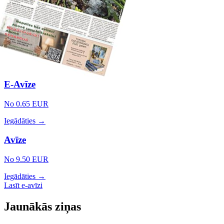
E-Avīze
No 0.65 EUR
Iegādāties →
Avīze
No 9.50 EUR
Iegādāties →
Lasīt e-avīzi
Jaunākās ziņas