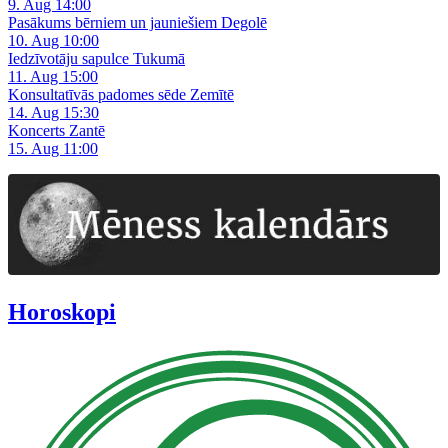
9. Aug 14:00
Pasākums bērniem un jauniešiem Degolē
10. Aug 10:00
Iedzīvotāju sapulce Tukumā
11. Aug 15:00
Konsultatīvās padomes sēde Zemītē
14. Aug 15:30
Koncerts Zantē
15. Aug 11:00
Horoskopi