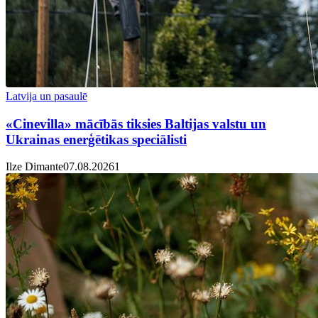
Latvija un pasaulē
«Cinevilla» mācībās tiksies Baltijas valstu un
Ukrainas enerģētikas speciālisti
Ilze Dimante
07.08.2026
1