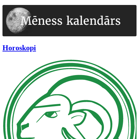
Horoskopi