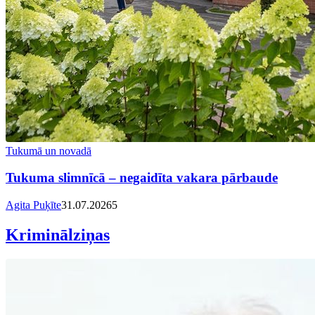
Tukumā un novadā
Tukuma slimnīcā – negaidīta vakara pārbaude
Agita Puķīte
31.07.2026
5
Kriminālziņas