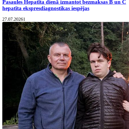
Pasaules Hepatīta dienā izmantot bezmaksas B un C
hepatīta ekspresdiagnostikas iespējas
27.07.2026
1