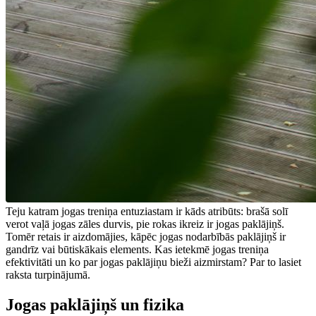
Teju katram jogas treniņa entuziastam ir kāds atribūts: brašā solī
verot vaļā jogas zāles durvis, pie rokas ikreiz ir jogas paklājiņš.
Tomēr retais ir aizdomājies, kāpēc jogas nodarbībās paklājiņš ir
gandrīz vai būtiskākais elements. Kas ietekmē jogas treniņa
efektivitāti un ko par jogas paklājiņu bieži aizmirstam? Par to lasiet
raksta turpinājumā.
Jogas paklājiņš un fizika