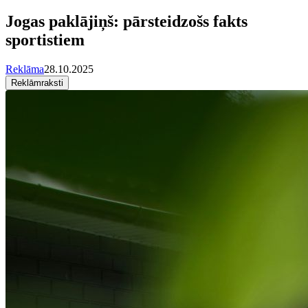
Jogas paklājiņš: pārsteidzošs fakts
sportistiem
Reklāma
28.10.2025
Reklāmraksti