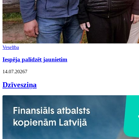
Veselība
Iespēja palīdzēt jaunietim
14.07.2026
7
Dzīvesziņa