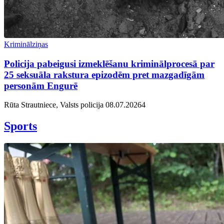
Kriminālziņas
Policija pabeigusi izmeklēšanu kriminālprocesā par
25 seksuāla rakstura epizodēm pret mazgadīgām
personām Engurē
Rūta Strautniece, Valsts policija
08.07.2026
4
Sports