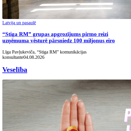
Latvija un pasaulē
“Stiga RM” grupas apgrozījums pirmo reizi
uzņēmuma vēsturē pārsniedz 100 miljonus eiro
Līga Pavļukeviča, “Stiga RM” komunikācijas
konsultante
04.08.2026
Veselība