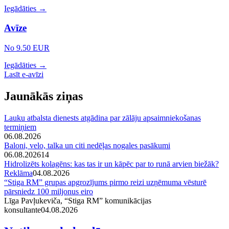
Iegādāties →
Avīze
No 9.50 EUR
Iegādāties →
Lasīt e-avīzi
Jaunākās ziņas
Lauku atbalsta dienests atgādina par zālāju apsaimniekošanas
termiņiem
06.08.2026
Baloni, velo, talka un citi nedēļas nogales pasākumi
06.08.2026
14
Hidrolizēts kolagēns: kas tas ir un kāpēc par to runā arvien biežāk?
Reklāma
04.08.2026
“Stiga RM” grupas apgrozījums pirmo reizi uzņēmuma vēsturē
pārsniedz 100 miljonus eiro
Līga Pavļukeviča, “Stiga RM” komunikācijas
konsultante
04.08.2026