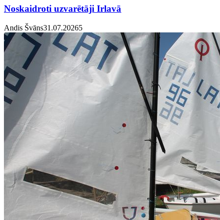
Noskaidroti uzvarētāji Irlavā
Andis Švāns
31.07.2026
5