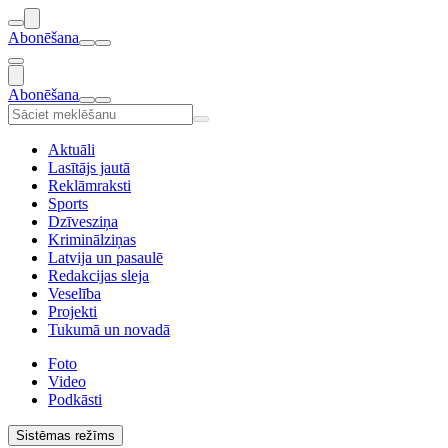
Abonēšana
Abonēšana
Aktuāli
Lasītājs jautā
Reklāmraksti
Sports
Dzīvesziņa
Kriminālziņas
Latvija un pasaulē
Redakcijas sleja
Veselība
Projekti
Tukumā un novadā
Foto
Video
Podkāsti
Sistēmas režīms