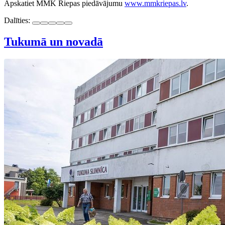
Apskatiet MMK Riepas piedāvājumu
www.mmkriepas.lv
.
Dalīties:
Tukumā un novadā