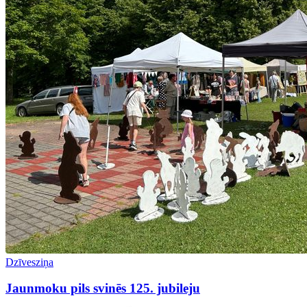
Dzīvesziņa
Jaunmoku pils svinēs 125. jubileju