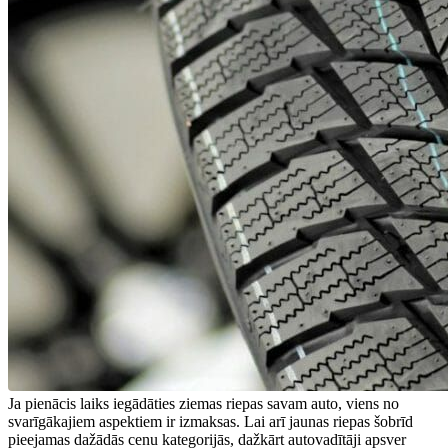
Ja pienācis laiks iegādāties ziemas riepas savam auto, viens no
svarīgākajiem aspektiem ir izmaksas. Lai arī jaunas riepas šobrīd
pieejamas dažādās cenu kategorijās, dažkārt autovadītāji apsver