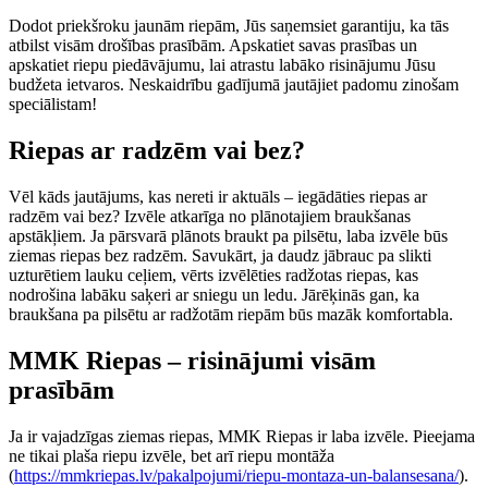
Dodot priekšroku jaunām riepām, Jūs saņemsiet garantiju, ka tās
atbilst visām drošības prasībām. Apskatiet savas prasības un
apskatiet riepu piedāvājumu, lai atrastu labāko risinājumu Jūsu
budžeta ietvaros. Neskaidrību gadījumā jautājiet padomu zinošam
speciālistam!
Riepas ar radzēm vai bez?
Vēl kāds jautājums, kas nereti ir aktuāls – iegādāties riepas ar
radzēm vai bez? Izvēle atkarīga no plānotajiem braukšanas
apstākļiem. Ja pārsvarā plānots braukt pa pilsētu, laba izvēle būs
ziemas riepas bez radzēm. Savukārt, ja daudz jābrauc pa slikti
uzturētiem lauku ceļiem, vērts izvēlēties radžotas riepas, kas
nodrošina labāku saķeri ar sniegu un ledu. Jārēķinās gan, ka
braukšana pa pilsētu ar radžotām riepām būs mazāk komfortabla.
MMK Riepas – risinājumi visām
prasībām
Ja ir vajadzīgas ziemas riepas, MMK Riepas ir laba izvēle. Pieejama
ne tikai plaša riepu izvēle, bet arī riepu montāža
(
https://mmkriepas.lv/pakalpojumi/riepu-montaza-un-balansesana/
).