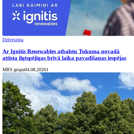
Dzīvesziņa
Ar Ignitis Renewables atbalstu Tukuma novadā
attīsta ilgtspējīgas brīvā laika pavadīšanas iespējas
MRS grupa
04.08.2026
1