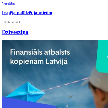
Veselība
Iespēja palīdzēt jaunietim
14.07.2026
6
Dzīvesziņa