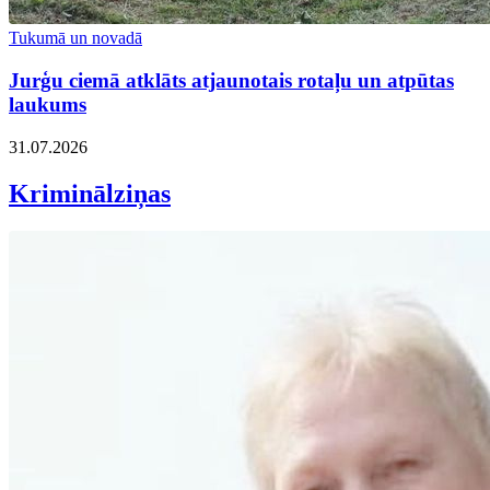
Tukumā un novadā
Jurģu ciemā atklāts atjaunotais rotaļu un atpūtas
laukums
31.07.2026
Kriminālziņas