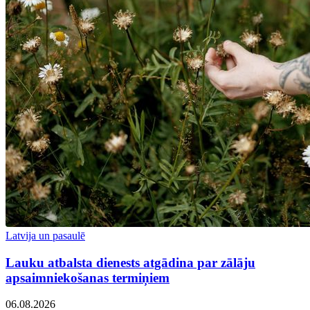
Latvija un pasaulē
Lauku atbalsta dienests atgādina par zālāju
apsaimniekošanas termiņiem
06.08.2026