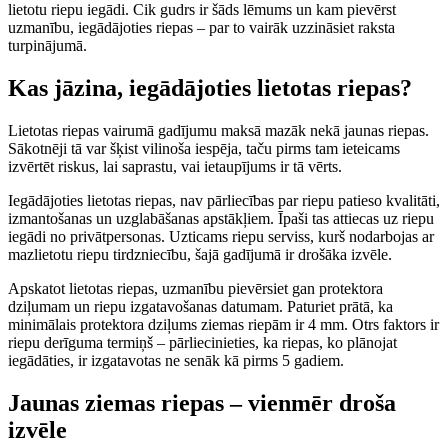
lietotu riepu iegādi. Cik gudrs ir šāds lēmums un kam pievērst
uzmanību, iegādājoties riepas – par to vairāk uzzināsiet raksta
turpinājumā.
Kas jāzina, iegādājoties lietotas riepas?
Lietotas riepas vairumā gadījumu maksā mazāk nekā jaunas riepas.
Sākotnēji tā var šķist vilinoša iespēja, taču pirms tam ieteicams
izvērtēt riskus, lai saprastu, vai ietaupījums ir tā vērts.
Iegādājoties lietotas riepas, nav pārliecības par riepu patieso kvalitāti,
izmantošanas un uzglabāšanas apstākļiem. Īpaši tas attiecas uz riepu
iegādi no privātpersonas. Uzticams riepu serviss, kurš nodarbojas ar
mazlietotu riepu tirdzniecību, šajā gadījumā ir drošāka izvēle.
Apskatot lietotas riepas, uzmanību pievērsiet gan protektora
dziļumam un riepu izgatavošanas datumam. Paturiet prātā, ka
minimālais protektora dziļums ziemas riepām ir 4 mm. Otrs faktors ir
riepu derīguma termiņš – pārliecinieties, ka riepas, ko plānojat
iegādāties, ir izgatavotas ne senāk kā pirms 5 gadiem.
Jaunas ziemas riepas – vienmēr droša
izvēle