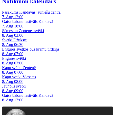
Notikumu kalendārs
Pasākums Kandavas jauniešu centrā
7. Aug 12:00
Gaisa balonu festivāls Kandavā
7. Aug 18:00
Sēmes un Zentenes svētki
8. Aug 03:00
Svētki Džūkstē
8. Aug 06:30
Engures svētkos būs krāmu tirdziņš
8. Aug 07:00
Engures svētki
8. Aug 07:00
Kapu svētki Zentenē
8. Aug 07:00
Kapu svētki Viesatās
8. Aug 08:00
Jaunpils svētki
8. Aug 09:00
Gaisa balonu festivāls Kandavā
8. Aug 13:00