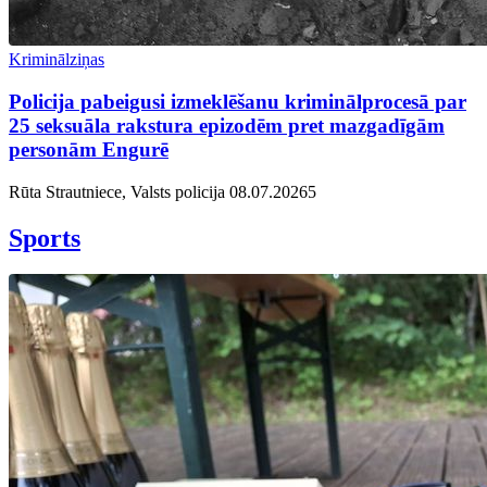
Kriminālziņas
Policija pabeigusi izmeklēšanu kriminālprocesā par
25 seksuāla rakstura epizodēm pret mazgadīgām
personām Engurē
Rūta Strautniece, Valsts policija
08.07.2026
5
Sports