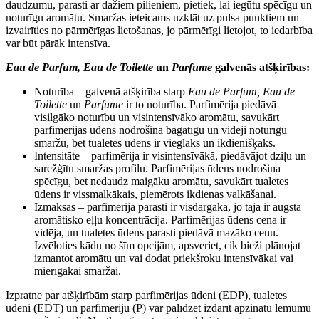
daudzumu, parasti ar dažiem pilieniem, pietiek, lai iegūtu spēcīgu un
noturīgu aromātu. Smaržas ieteicams uzklāt uz pulsa punktiem un
izvairīties no pārmērīgas lietošanas, jo pārmērīgi lietojot, to iedarbība
var būt pārāk intensīva.
Eau de Parfum, Eau de Toilette
un
Parfume
galvenās atšķirības:
Noturība – galvenā atšķirība starp
Eau de Parfum, Eau de
Toilette
un
Parfume
ir to noturība. Parfimērija piedāvā
visilgāko noturību un visintensīvāko aromātu, savukārt
parfimērijas ūdens nodrošina bagātīgu un vidēji noturīgu
smaržu, bet tualetes ūdens ir vieglāks un ikdienišķāks.
Intensitāte – parfimērija ir visintensīvākā, piedāvājot dziļu un
sarežģītu smaržas profilu. Parfimērijas ūdens nodrošina
spēcīgu, bet nedaudz maigāku aromātu, savukārt tualetes
ūdens ir vissmalkākais, piemērots ikdienas valkāšanai.
Izmaksas – parfimērija parasti ir visdārgākā, jo tajā ir augsta
aromātisko eļļu koncentrācija. Parfimērijas ūdens cena ir
vidēja, un tualetes ūdens parasti piedāvā mazāko cenu.
Izvēloties kādu no šīm opcijām, apsveriet, cik bieži plānojat
izmantot aromātu un vai dodat priekšroku intensīvākai vai
mierīgākai smaržai.
Izpratne par atšķirībām starp parfimērijas ūdeni (EDP), tualetes
ūdeni (EDT) un parfimēriju (P) var palīdzēt izdarīt apzinātu lēmumu