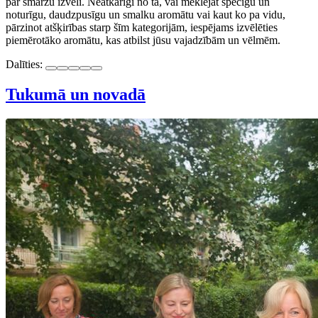
par smaržu izvēli. Neatkarīgi no tā, vai meklējat spēcīgu un
noturīgu, daudzpusīgu un smalku aromātu vai kaut ko pa vidu,
pārzinot atšķirības starp šīm kategorijām, iespējams izvēlēties
piemērotāko aromātu, kas atbilst jūsu vajadzībām un vēlmēm.
Dalīties:
Tukumā un novadā