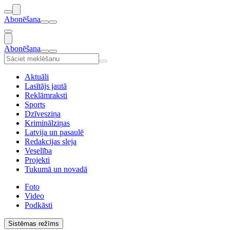
Abonēšana
Abonēšana
Aktuāli
Lasītājs jautā
Reklāmraksti
Sports
Dzīvesziņa
Kriminālziņas
Latvija un pasaulē
Redakcijas sleja
Veselība
Projekti
Tukumā un novadā
Foto
Video
Podkāsti
Sistēmas režīms