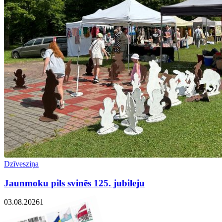
Dzīvesziņa
Jaunmoku pils svinēs 125. jubileju
03.08.2026
1