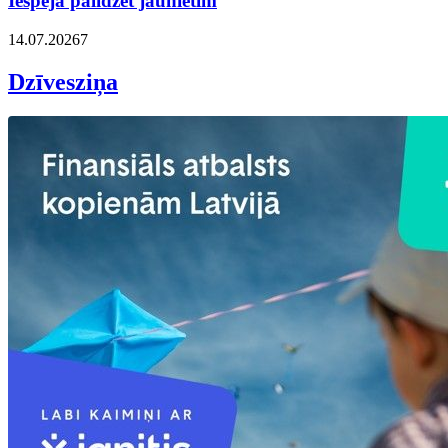
Iespēja palīdzēt jaunietim
14.07.2026
7
Dzīvesziņa