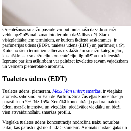
Orientēšanās smaržu pasaulē var būt mulsinoša dažādu smaržu
veidu apzīmēšanai izmantoto terminu dažādības dēļ. Starp
visizplatītākajiem terminiem, ar kuriem ikdienā saskaramies, ir
parfimērijas ūdens (EDP), tualetes ūdens (EDT) un parfimērija (P).
Katrs no šiem terminiem attiecas uz dažādām smaržu kategorijām,
kas atšķiras ar smaržu eļļu koncentrāciju, ilgmūžību un intensitāti.
Izpratne par šīm atšķirībām var palīdzēt izvēlēties savām vajadzībām
un vēlmēm piemērotāko aromātu.
Tualetes ūdens (EDT)
Tualetes ūdens, piemēram,
Mexx Man unisex
smaržas
,
ir vieglāks
aromāts, salīdzinot ar Eau de Parfum. Smaržas eļļas koncentrācija
parasti ir no 5% līdz 15%. Zemākā koncentrācija padara tualetes
ūdeni mazāk intensīvu un vieglāku, piedāvājot vieglāku un bieži
vien atsvaidzinošāku smaržas profilu.
Vieglāka tualetes ūdens koncentrācija nodrošina īsāku noturības
laiku, kas parasti ilgst no 3 līdz 5 stundām. Aromāts ir īslaicīgāks un