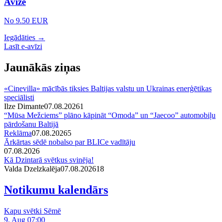
Avīze
No 9.50 EUR
Iegādāties →
Lasīt e-avīzi
Jaunākās ziņas
«Cinevilla» mācībās tiksies Baltijas valstu un Ukrainas enerģētikas
speciālisti
Ilze Dimante
07.08.2026
1
“Mūsa Mežciems” plāno kāpināt “Omoda” un “Jaecoo” automobiļu
pārdošanu Baltijā
Reklāma
07.08.2026
5
Ārkārtas sēdē nobalso par BLICe vadītāju
07.08.2026
Kā Dzintarā svētkus svinēja!
Valda Dzelzkalēja
07.08.2026
1
8
Notikumu kalendārs
Kapu svētki Sēmē
9. Aug 07:00