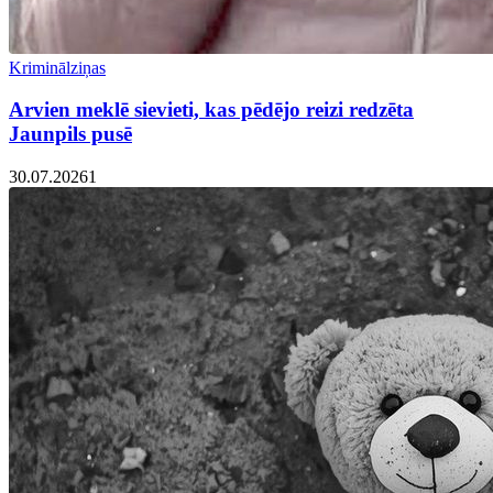
Kriminālziņas
Arvien meklē sievieti, kas pēdējo reizi redzēta
Jaunpils pusē
30.07.2026
1