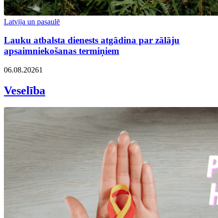
Latvija un pasaulē
Lauku atbalsta dienests atgādina par zālāju
apsaimniekošanas termiņiem
06.08.2026
1
Veselība