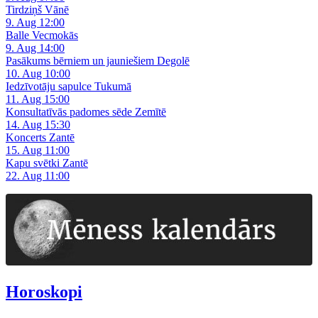
Tirdziņš Vānē
9. Aug 12:00
Balle Vecmokās
9. Aug 14:00
Pasākums bērniem un jauniešiem Degolē
10. Aug 10:00
Iedzīvotāju sapulce Tukumā
11. Aug 15:00
Konsultatīvās padomes sēde Zemītē
14. Aug 15:30
Koncerts Zantē
15. Aug 11:00
Kapu svētki Zantē
22. Aug 11:00
Horoskopi