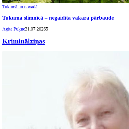
Tukumā un novadā
Tukuma slimnīcā – negaidīta vakara pārbaude
Agita Puķīte
31.07.2026
5
Kriminālziņas