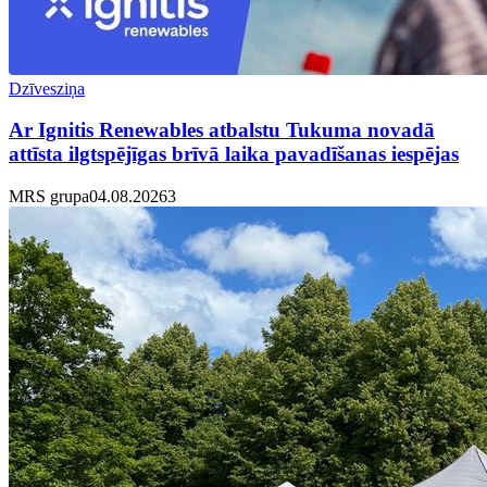
Dzīvesziņa
Ar Ignitis Renewables atbalstu Tukuma novadā
attīsta ilgtspējīgas brīvā laika pavadīšanas iespējas
MRS grupa
04.08.2026
3