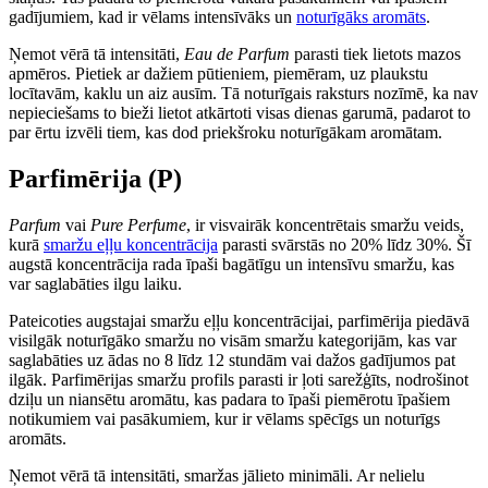
gadījumiem, kad ir vēlams intensīvāks un
noturīgāks aromāts
.
Ņemot vērā tā intensitāti,
Eau de Parfum
parasti tiek lietots mazos
apmēros. Pietiek ar dažiem pūtieniem, piemēram, uz plaukstu
locītavām, kaklu un aiz ausīm. Tā noturīgais raksturs nozīmē, ka nav
nepieciešams to bieži lietot atkārtoti visas dienas garumā, padarot to
par ērtu izvēli tiem, kas dod priekšroku noturīgākam aromātam.
Parfimērija (P)
Parfum
vai
Pure Perfume
, ir visvairāk koncentrētais smaržu veids,
kurā
smaržu eļļu koncentrācija
parasti svārstās no 20% līdz 30%. Šī
augstā koncentrācija rada īpaši bagātīgu un intensīvu smaržu, kas
var saglabāties ilgu laiku.
Pateicoties augstajai smaržu eļļu koncentrācijai, parfimērija piedāvā
visilgāk noturīgāko smaržu no visām smaržu kategorijām, kas var
saglabāties uz ādas no 8 līdz 12 stundām vai dažos gadījumos pat
ilgāk. Parfimērijas smaržu profils parasti ir ļoti sarežģīts, nodrošinot
dziļu un niansētu aromātu, kas padara to īpaši piemērotu īpašiem
notikumiem vai pasākumiem, kur ir vēlams spēcīgs un noturīgs
aromāts.
Ņemot vērā tā intensitāti, smaržas jālieto minimāli. Ar nelielu