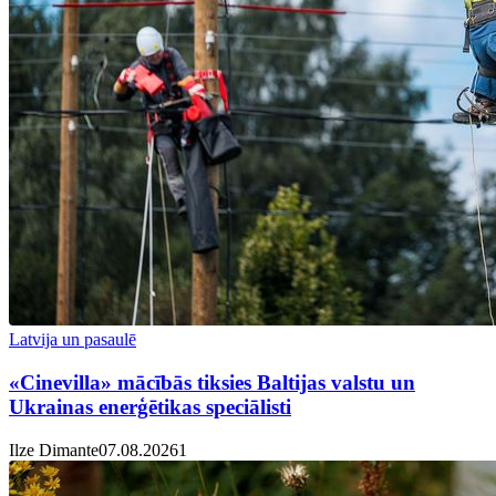
Latvija un pasaulē
«Cinevilla» mācībās tiksies Baltijas valstu un
Ukrainas enerģētikas speciālisti
Ilze Dimante
07.08.2026
1