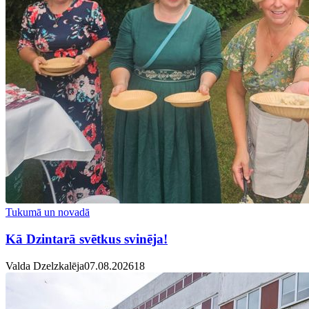
Tukumā un novadā
Kā Dzintarā svētkus svinēja!
Valda Dzelzkalēja
07.08.2026
1
8