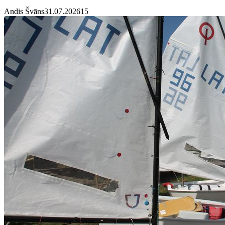
Andis Švāns
31.07.2026
1
5