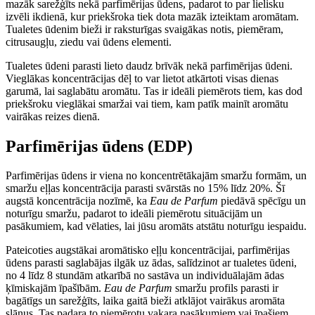
mazāk sarežģīts nekā parfimērijas ūdens, padarot to par lielisku
izvēli ikdienā, kur priekšroka tiek dota mazāk izteiktam aromātam.
Tualetes ūdenim bieži ir raksturīgas svaigākas notis, piemēram,
citrusaugļu, ziedu vai ūdens elementi.
Tualetes ūdeni parasti lieto daudz brīvāk nekā parfimērijas ūdeni.
Vieglākas koncentrācijas dēļ to var lietot atkārtoti visas dienas
garumā, lai saglabātu aromātu. Tas ir ideāli piemērots tiem, kas dod
priekšroku vieglākai smaržai vai tiem, kam patīk mainīt aromātu
vairākas reizes dienā.
Parfimērijas ūdens (EDP)
Parfimērijas ūdens ir viena no koncentrētākajām smaržu formām, un
smaržu eļļas koncentrācija parasti svārstās no 15% līdz 20%. Šī
augstā koncentrācija nozīmē, ka
Eau de Parfum
piedāvā spēcīgu un
noturīgu smaržu, padarot to ideāli piemērotu situācijām un
pasākumiem, kad vēlaties, lai jūsu aromāts atstātu noturīgu iespaidu.
Pateicoties augstākai aromātisko eļļu koncentrācijai, parfimērijas
ūdens parasti saglabājas ilgāk uz ādas, salīdzinot ar tualetes ūdeni,
no 4 līdz 8 stundām atkarībā no sastāva un individuālajām ādas
ķīmiskajām īpašībām.
Eau de Parfum
smaržu profils parasti ir
bagātīgs un sarežģīts, laika gaitā bieži atklājot vairākus aromāta
slāņus. Tas padara to piemērotu vakara pasākumiem vai īpašiem