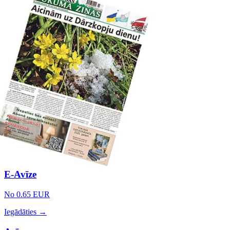
E-Avīze
No 0.65 EUR
Iegādāties →