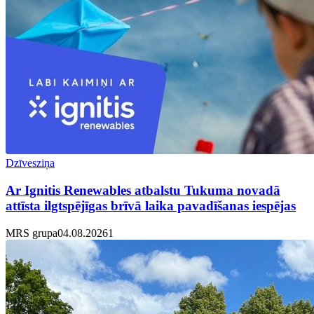
Dzīvesziņa
Ar Ignitis Renewables atbalstu Tukuma novadā
attīsta ilgtspējīgas brīvā laika pavadīšanas iespējas
MRS grupa
04.08.2026
1