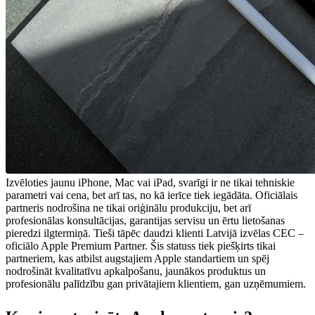
Izvēloties jaunu iPhone, Mac vai iPad, svarīgi ir ne tikai tehniskie
parametri vai cena, bet arī tas, no kā ierīce tiek iegādāta. Oficiālais
partneris nodrošina ne tikai oriģinālu produkciju, bet arī
profesionālas konsultācijas, garantijas servisu un ērtu lietošanas
pieredzi ilgtermiņā. Tieši tāpēc daudzi klienti Latvijā izvēlas CEC –
oficiālo Apple Premium Partner. Šis statuss tiek piešķirts tikai
partneriem, kas atbilst augstajiem Apple standartiem un spēj
nodrošināt kvalitatīvu apkalpošanu, jaunākos produktus un
profesionālu palīdzību gan privātajiem klientiem, gan uzņēmumiem.