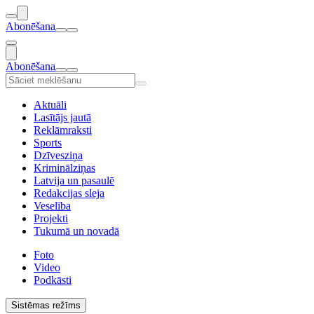
Abonēšana
Abonēšana
Aktuāli
Lasītājs jautā
Reklāmraksti
Sports
Dzīvesziņa
Kriminālziņas
Latvija un pasaulē
Redakcijas sleja
Veselība
Projekti
Tukumā un novadā
Foto
Video
Podkāsti
Sistēmas režīms