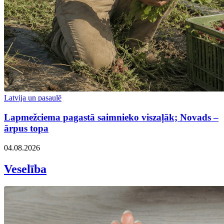
Latvija un pasaulē
Lapmežciema pagastā saimnieko viszaļāk; Novads –
ārpus topa
04.08.2026
Veselība