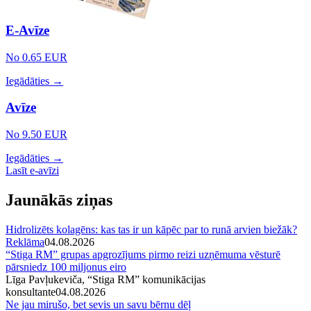
E-Avīze
No 0.65 EUR
Iegādāties →
Avīze
No 9.50 EUR
Iegādāties →
Lasīt e-avīzi
Jaunākās ziņas
Hidrolizēts kolagēns: kas tas ir un kāpēc par to runā arvien biežāk?
Reklāma
04.08.2026
“Stiga RM” grupas apgrozījums pirmo reizi uzņēmuma vēsturē
pārsniedz 100 miljonus eiro
Līga Pavļukeviča, “Stiga RM” komunikācijas
konsultante
04.08.2026
Ne jau mirušo, bet sevis un savu bērnu dēļ