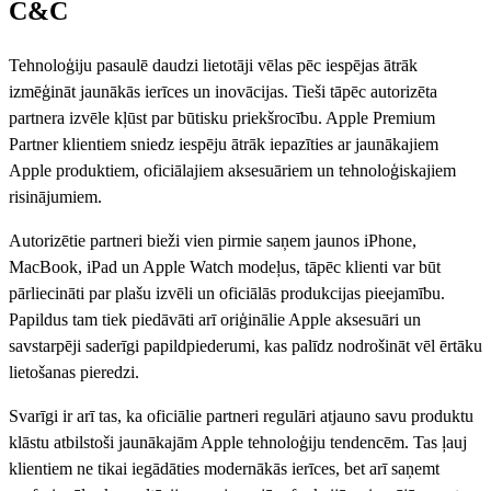
C&C
Tehnoloģiju pasaulē daudzi lietotāji vēlas pēc iespējas ātrāk
izmēģināt jaunākās ierīces un inovācijas. Tieši tāpēc autorizēta
partnera izvēle kļūst par būtisku priekšrocību. Apple Premium
Partner klientiem sniedz iespēju ātrāk iepazīties ar jaunākajiem
Apple produktiem, oficiālajiem aksesuāriem un tehnoloģiskajiem
risinājumiem.
Autorizētie partneri bieži vien pirmie saņem jaunos iPhone,
MacBook, iPad un Apple Watch modeļus, tāpēc klienti var būt
pārliecināti par plašu izvēli un oficiālās produkcijas pieejamību.
Papildus tam tiek piedāvāti arī oriģinālie Apple aksesuāri un
savstarpēji saderīgi papildpiederumi, kas palīdz nodrošināt vēl ērtāku
lietošanas pieredzi.
Svarīgi ir arī tas, ka oficiālie partneri regulāri atjauno savu produktu
klāstu atbilstoši jaunākajām Apple tehnoloģiju tendencēm. Tas ļauj
klientiem ne tikai iegādāties modernākās ierīces, bet arī saņemt