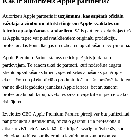
Kas ir autorizēts Apple partneris?
Autorizēts Apple partneris ir
uzņēmums, kas saņēmis oficiālu
ražotāja atzinību un atbilst stingriem Apple kvalitātes un
klientu apkalpošanas standartiem
. Šāds partneris sadarbojas tieši
ar Apple, tāpēc var piedāvāt klientiem oriģinālu produkciju,
profesionālas konsultācijas un uzticamu apkalpošanu pēc pirkuma.
Apple Premium Partner statuss netiek piešķirts jebkuram
pārdevējam. To saņem tikai tie partneri, kuri nodrošina augstu
klientu apkalpošanas līmeni, specializētas zināšanas par Apple
ekosistēmu un plašu oficiālo produktu klāstu. Tas nozīmē, ka klienti
var ne tikai iegādāties jaunākās Apple ierīces, bet arī saņemt
profesionālu palīdzību, izvēloties savām vajadzībām piemērotāko
risinājumu.
Izvēloties CEC Apple Premium Partner, pircēji var būt pārliecināti
par produktu autentiskumu, oficiālo garantiju un profesionālu
atbalstu visā lietošanas laikā. Tas ir īpaši svarīgi mūsdienās, kad
tehnoloģijas kļūst par ilgtermiņa ieguldījumu gan personīgai