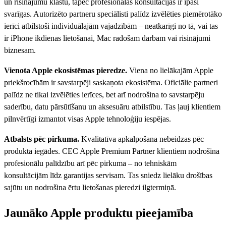
un risinājumu klāstu, tāpēc profesionālas konsultācijas ir īpaši
svarīgas. Autorizēto partneru speciālisti palīdz izvēlēties piemērotāko
ierīci atbilstoši individuālajām vajadzībām – neatkarīgi no tā, vai tas
ir iPhone ikdienas lietošanai, Mac radošam darbam vai risinājumi
biznesam.
Vienota Apple ekosistēmas pieredze.
Viena no lielākajām Apple
priekšrocībām ir savstarpēji saskaņota ekosistēma. Oficiālie partneri
palīdz ne tikai izvēlēties ierīces, bet arī nodrošina to savstarpēju
saderību, datu pārsūtīšanu un aksesuāru atbilstību. Tas ļauj klientiem
pilnvērtīgi izmantot visas Apple tehnoloģiju iespējas.
Atbalsts pēc pirkuma.
Kvalitatīva apkalpošana nebeidzas pēc
produkta iegādes. CEC Apple Premium Partner klientiem nodrošina
profesionālu palīdzību arī pēc pirkuma – no tehniskām
konsultācijām līdz garantijas servisam. Tas sniedz lielāku drošības
sajūtu un nodrošina ērtu lietošanas pieredzi ilgtermiņā.
Jaunāko Apple produktu pieejamība