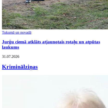
Tukumā un novadā
Jurģu ciemā atklāts atjaunotais rotaļu un atpūtas
laukums
31.07.2026
Kriminālziņas