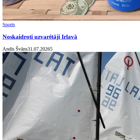
Sports
Noskaidroti uzvarētāji Irlavā
Andis Švāns
31.07.2026
5