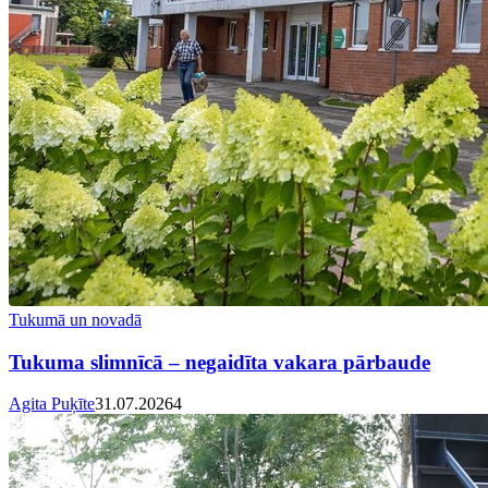
Tukumā un novadā
Tukuma slimnīcā – negaidīta vakara pārbaude
Agita Puķīte
31.07.2026
4