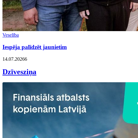
Veselība
Iespēja palīdzēt jaunietim
14.07.2026
6
Dzīvesziņa