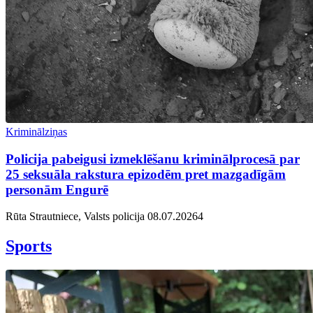
Kriminālziņas
Policija pabeigusi izmeklēšanu kriminālprocesā par
25 seksuāla rakstura epizodēm pret mazgadīgām
personām Engurē
Rūta Strautniece, Valsts policija
08.07.2026
4
Sports