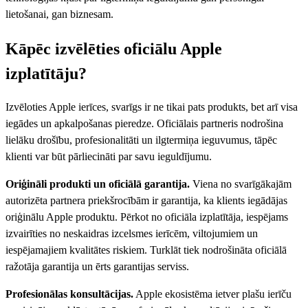
lietošanai, gan biznesam.
Kāpēc izvēlēties oficiālu Apple
izplatītāju?
Izvēloties Apple ierīces, svarīgs ir ne tikai pats produkts, bet arī visa
iegādes un apkalpošanas pieredze. Oficiālais partneris nodrošina
lielāku drošību, profesionalitāti un ilgtermiņa ieguvumus, tāpēc
klienti var būt pārliecināti par savu ieguldījumu.
Oriģināli produkti un oficiālā garantija.
Viena no svarīgākajām
autorizēta partnera priekšrocībām ir garantija, ka klients iegādājas
oriģinālu Apple produktu. Pērkot no oficiāla izplatītāja, iespējams
izvairīties no neskaidras izcelsmes ierīcēm, viltojumiem un
iespējamajiem kvalitātes riskiem. Turklāt tiek nodrošināta oficiālā
ražotāja garantija un ērts garantijas serviss.
Profesionālas konsultācijas.
Apple ekosistēma ietver plašu ierīču