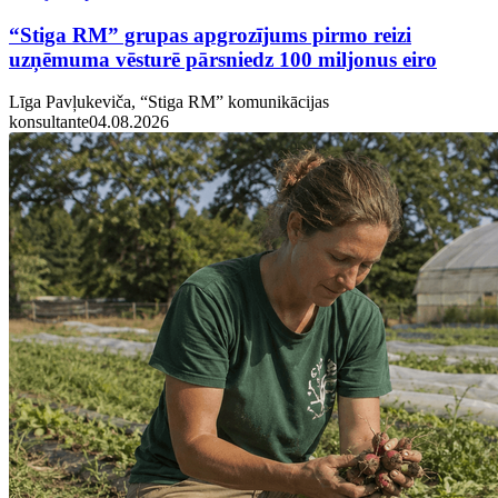
“Stiga RM” grupas apgrozījums pirmo reizi
uzņēmuma vēsturē pārsniedz 100 miljonus eiro
Līga Pavļukeviča, “Stiga RM” komunikācijas
konsultante
04.08.2026