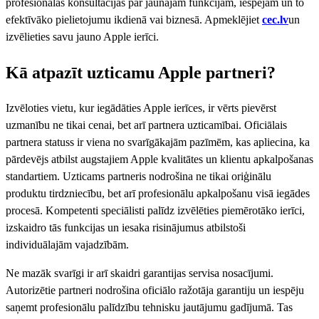
profesionālas konsultācijas par jaunajām funkcijām, iespējām un to
efektīvāko pielietojumu ikdienā vai biznesā. Apmeklējiet
cec.lv
un
izvēlieties savu jauno Apple ierīci.
Kā atpazīt uzticamu Apple partneri?
Izvēloties vietu, kur iegādāties Apple ierīces, ir vērts pievērst
uzmanību ne tikai cenai, bet arī partnera uzticamībai. Oficiālais
partnera statuss ir viena no svarīgākajām pazīmēm, kas apliecina, ka
pārdevējs atbilst augstajiem Apple kvalitātes un klientu apkalpošanas
standartiem. Uzticams partneris nodrošina ne tikai oriģinālu
produktu tirdzniecību, bet arī profesionālu apkalpošanu visā iegādes
procesā. Kompetenti speciālisti palīdz izvēlēties piemērotāko ierīci,
izskaidro tās funkcijas un iesaka risinājumus atbilstoši
individuālajām vajadzībām.
Ne mazāk svarīgi ir arī skaidri garantijas servisa nosacījumi.
Autorizētie partneri nodrošina oficiālo ražotāja garantiju un iespēju
saņemt profesionālu palīdzību tehnisku jautājumu gadījumā. Tas