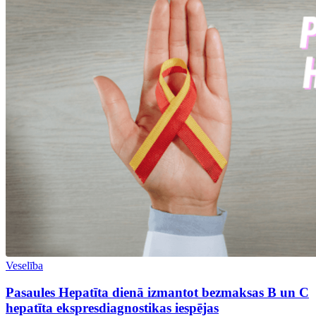
Veselība
Pasaules Hepatīta dienā izmantot bezmaksas B un C
hepatīta ekspresdiagnostikas iespējas