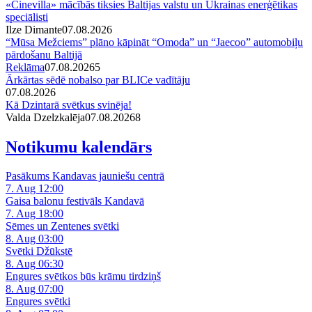
«Cinevilla» mācībās tiksies Baltijas valstu un Ukrainas enerģētikas
speciālisti
Ilze Dimante
07.08.2026
“Mūsa Mežciems” plāno kāpināt “Omoda” un “Jaecoo” automobiļu
pārdošanu Baltijā
Reklāma
07.08.2026
5
Ārkārtas sēdē nobalso par BLICe vadītāju
07.08.2026
Kā Dzintarā svētkus svinēja!
Valda Dzelzkalēja
07.08.2026
8
Notikumu kalendārs
Pasākums Kandavas jauniešu centrā
7. Aug 12:00
Gaisa balonu festivāls Kandavā
7. Aug 18:00
Sēmes un Zentenes svētki
8. Aug 03:00
Svētki Džūkstē
8. Aug 06:30
Engures svētkos būs krāmu tirdziņš
8. Aug 07:00
Engures svētki