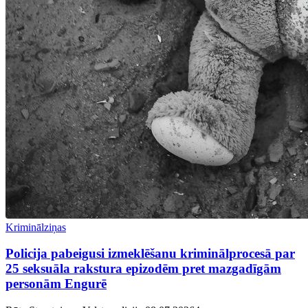
Kriminālziņas
Policija pabeigusi izmeklēšanu kriminālprocesā par
25 seksuāla rakstura epizodēm pret mazgadīgām
personām Engurē