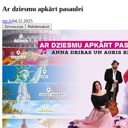
Ar dziesmu apkārt pasaulei
ntz.lv
04.11.2025
Dzīvesziņa
Reklāmraksti