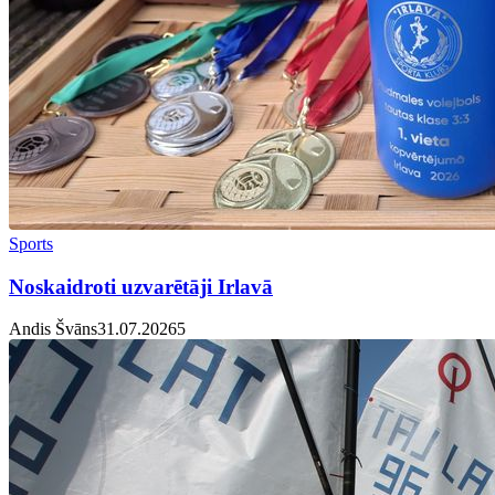
Sports
Noskaidroti uzvarētāji Irlavā
Andis Švāns
31.07.2026
5