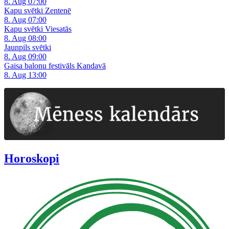
8. Aug 07:00
Kapu svētki Zentenē
8. Aug 07:00
Kapu svētki Viesatās
8. Aug 08:00
Jaunpils svētki
8. Aug 09:00
Gaisa balonu festivāls Kandavā
8. Aug 13:00
Horoskopi