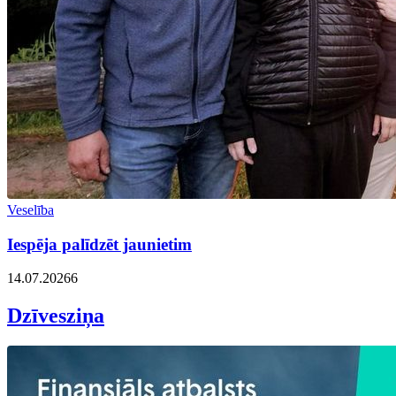
Veselība
Iespēja palīdzēt jaunietim
14.07.2026
6
Dzīvesziņa