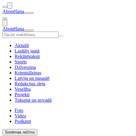
Abonēšana
Abonēšana
Aktuāli
Lasītājs jautā
Reklāmraksti
Sports
Dzīvesziņa
Kriminālziņas
Latvija un pasaulē
Redakcijas sleja
Veselība
Projekti
Tukumā un novadā
Foto
Video
Podkāsti
Sistēmas režīms