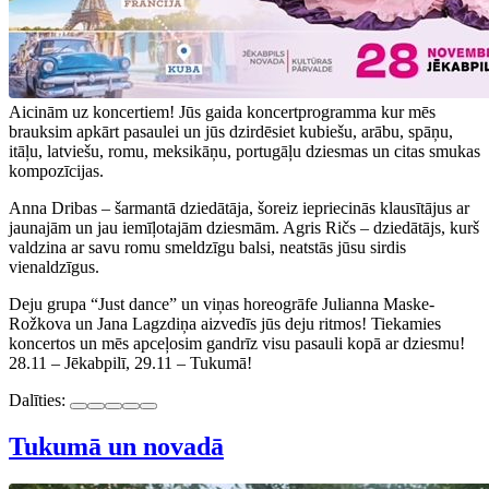
Aicinām uz koncertiem! Jūs gaida koncertprogramma kur mēs
brauksim apkārt pasaulei un jūs dzirdēsiet kubiešu, arābu, spāņu,
itāļu, latviešu, romu, meksikāņu, portugāļu dziesmas un citas smukas
kompozīcijas.
Anna Dribas – šarmantā dziedātāja, šoreiz iepriecinās klausītājus ar
jaunajām un jau iemīļotajām dziesmām. Agris Ričs – dziedātājs, kurš
valdzina ar savu romu smeldzīgu balsi, neatstās jūsu sirdis
vienaldzīgus.
Deju grupa “Just dance” un viņas horeogrāfe Julianna Maske-
Rožkova un Jana Lagzdiņa aizvedīs jūs deju ritmos! Tiekamies
koncertos un mēs apceļosim gandrīz visu pasauli kopā ar dziesmu!
28.11 – Jēkabpilī, 29.11 – Tukumā!
Dalīties:
Tukumā un novadā