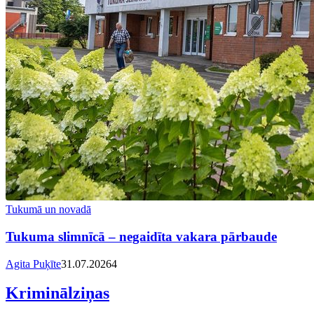
Tukumā un novadā
Tukuma slimnīcā – negaidīta vakara pārbaude
Agita Puķīte
31.07.2026
4
Kriminālziņas