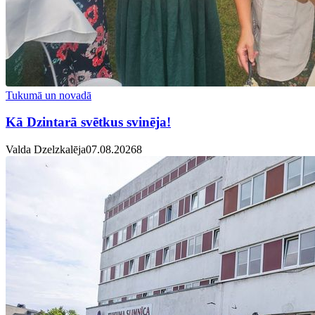
Tukumā un novadā
Kā Dzintarā svētkus svinēja!
Valda Dzelzkalēja
07.08.2026
8