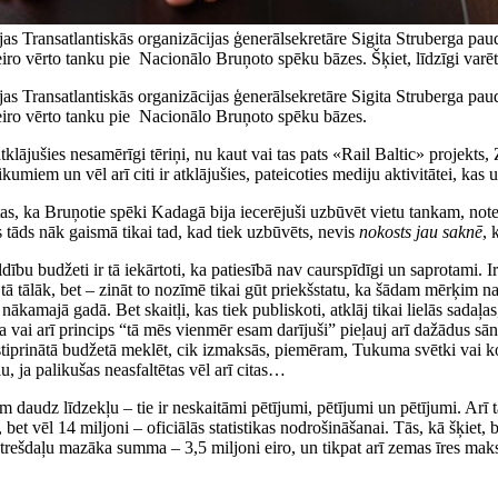
jas Transatlantiskās organizācijas ģenerālsekretāre Sigita Struberga paud
 eiro vērto tanku pie Nacionālo Bruņoto spēku bāzes. Šķiet, līdzīgi varē
jas Transatlantiskās organizācijas ģenerālsekretāre Sigita Struberga paud
0 eiro vērto tanku pie Nacionālo Bruņoto spēku bāzes.
tklājušies nesamērīgi tēriņi, nu kaut vai tas pats «Rail Baltic» projekts
em un vēl arī citi ir atklājušies, pateicoties mediju aktivitātei, kas 
tas, ka Bruņotie spēki Kadagā bija iecerējuši uzbūvēt vietu tankam, noteik
tāds nāk gaismā tikai tad, kad tiek uzbūvēts, nevis
nokosts jau saknē
, 
dību budžeti ir tā iekārtoti, ka patiesībā nav caurspīdīgi un saprotami. Ir
n tā tālāk, bet – zināt to nozīmē tikai gūt priekšstatu, ka šādam mērķim 
nākamajā gadā. Bet skaitļi, kas tiek publiskoti, atklāj tikai lielās sadaļ
vai arī princips “tā mēs vienmēr esam darījuši” pieļauj arī dažādus sān
pstiprinātā budžetā meklēt, cik izmaksās, piemēram, Tukuma svētki vai ko
, ja palikušas neasfaltētas vēl arī citas…
m daudz līdzekļu – tie ir neskaitāmi pētījumi, pētījumi un pētījumi. Arī
 bet vēl 14 miljoni – oficiālās statistikas nodrošināšanai. Tās, kā šķiet,
r trešdaļu mazāka summa – 3,5 miljoni eiro, un tikpat arī zemas īres m