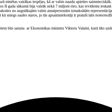
urā minētas vairākas iespējas, kā ar valsts naudu apieties saimnieciskāk. 
s šī gada sākumā bija vairāk nekā 7 miljoni eiro, kas revidentu ieskatā
akoties no augstākajām valsts amatpersonām izmaksātām reprezentācija
 kā sniegs saules staros, jo tās apsaimniekotāji ir pratuši labi
nomenedž
 būs saruna ar Ekonomikas ministru Viktoru Valaini, kurā tiks uzdoti a