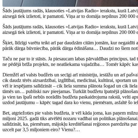
Šāds jautājums radās, klausoties «Latvijas Radio» ierakstu, kurā Latvi
aizsegā tiek izlietoti, ir pamatoti. Viņa ar to domāja nepilnus 200 000
Šāds jautājums radās, klausoties «Latvijas Radio» ierakstu, kurā Latvi
aizsegā tiek izlietoti, ir pamatoti. Viņa ar to domāja nepilnus 200 00
Šķiet, līdzīgi varētu teikt arī par daudzām citām jomām, kur negaidīti a
pārāk dārga būvniecība, pārāk dārga ēdināšana… Daudzi no šiem notikumi
Taču ne par to ir stāsts. Ja piesaucam labas pārvaldības principus, tad 
ne pēdējā brīža projekts, ne neatliekama vajadzība… Tomēr kāpēc kas 
Diemžēl arī valsts budžets un secīgi arī ministriju, iestāžu un arī pašval
cik daudz tērēs aizsardzībai, izglītībai, medicīnai, kultūrai, sportam u
vēl ir iespējams salīdzināt – cik liela summa plānota šogad un cik liela 
tāmēs un… publiski nav pieejamas. Turklāt budžetu īpatnējā plānošana 
ja vien tas īpaši nebūs norādīts budžeta paskaidrojuma rakstā, velti a
uzdod jautājumu – kāpēc tagad dara ko vienu, piemēram, asfaltē šo ielu
Bet, atgriežoties pie valsts budžeta, ir vēl kāda joma, kas paņem milzu
miljoni 2025. gadā tiks atvēlēti nozaru vadībai un politikas plānošanai,
salīdzināt, ka, piemēram, mājokļu kreditēšanai reģionos paredzēta pa
uzcelt par 3,5 miljoniem eiro? Vienu?…