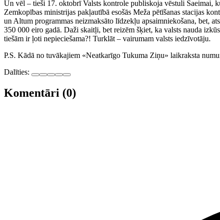
Un vēl – tieši 17. oktobrī Valsts kontrole publiskoja vēstuli Saeimai, k
Zemkopības ministrijas pakļautībā esošās Meža pētīšanas stacijas konto
un Altum programmas neizmaksāto līdzekļu apsaimniekošana, bet, ats
350 000 eiro gadā. Daži skaitļi, bet reizēm šķiet, ka valsts nauda izkūst
tiešām ir ļoti nepieciešama?! Turklāt – vairumam valsts iedzīvotāju.
P.S. Kādā no tuvākajiem «Neatkarīgo Tukuma Ziņu» laikraksta numuriem
Dalīties:
Komentāri (0)