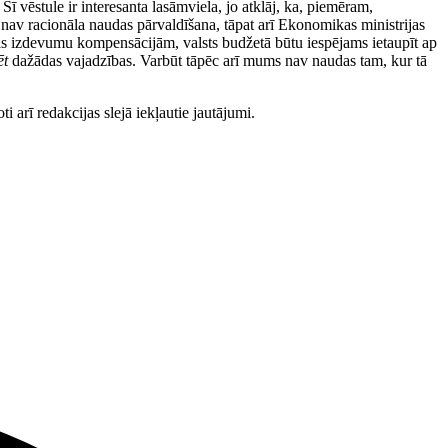
Šī vēstule ir interesanta lasāmviela, jo atklāj, ka, piemēram,
 nav racionāla naudas pārvaldīšana, tāpat arī Ekonomikas ministrijas
s izdevumu kompensācijām, valsts budžetā būtu iespējams ietaupīt ap
ēt
dažādas vajadzības. Varbūt tāpēc arī mums nav naudas tam, kur tā
rī redakcijas slejā iekļautie jautājumi.