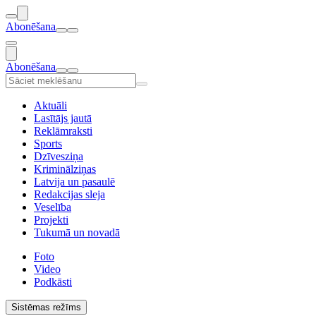
Abonēšana
Abonēšana
Aktuāli
Lasītājs jautā
Reklāmraksti
Sports
Dzīvesziņa
Kriminālziņas
Latvija un pasaulē
Redakcijas sleja
Veselība
Projekti
Tukumā un novadā
Foto
Video
Podkāsti
Sistēmas režīms