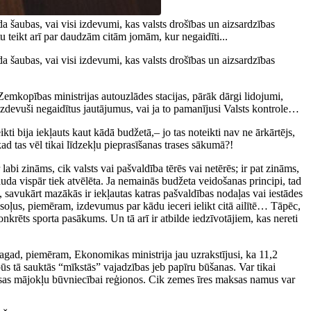
a šaubas, vai visi izdevumi, kas valsts drošības un aizsardzības
tu teikt arī par daudzām citām jomām, kur negaidīti...
a šaubas, vai visi izdevumi, kas valsts drošības un aizsardzības
, Zemkopības ministrijas autouzlādes stacijas, pārāk dārgi lidojumi,
uzdevuši negaidītus jautājumus, vai ja to pamanījusi Valsts kontrole…
ti bija iekļauts kaut kādā budžetā,– jo tas noteikti nav ne ārkārtējs,
kad tas vēl tikai līdzekļu pieprasīšanas trases sākumā?!
 labi zināms, cik valsts vai pašvaldība tērēs vai netērēs; ir pat zināms,
nauda vispār tiek atvēlēta. Ja nemainās budžeta veidošanas principi, tad
as, savukārt mazākās ir iekļautas katras pašvaldības nodaļas vai iestādes
soļus, piemēram, izdevumus par kādu ieceri ielikt citā ailītē… Tāpēc,
nkrēts sporta pasākums. Un tā arī ir atbilde iedzīvotājiem, kas nereti
 tagad, piemēram, Ekonomikas ministrija jau uzrakstījusi, ka 11,2
 būs tā sauktās “mīkstās” vajadzības jeb papīru būšanas. Var tikai
aksas mājokļu būvniecībai reģionos. Cik zemes īres maksas namus var