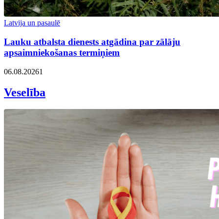
Latvija un pasaulē
Lauku atbalsta dienests atgādina par zālāju
apsaimniekošanas termiņiem
06.08.2026
1
Veselība