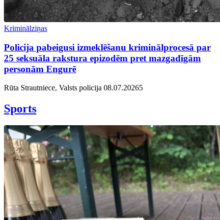
Kriminālziņas
Policija pabeigusi izmeklēšanu kriminālprocesā par
25 seksuāla rakstura epizodēm pret mazgadīgām
personām Engurē
Rūta Strautniece, Valsts policija
08.07.2026
5
Sports