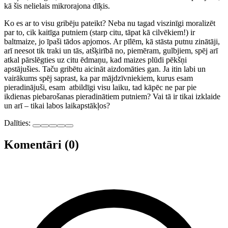
kā šis nelielais mikrorajona dīķis.
Ko es ar to visu gribēju pateikt? Neba nu tagad viszinīgi moralizēt
par to, cik kaitīga putniem (starp citu, tāpat kā cilvēkiem!) ir
baltmaize, jo īpaši tādos apjomos. Ar pīlēm, kā stāsta putnu zinātāji,
arī neesot tik traki un tās, atšķirībā no, piemēram, gulbjiem, spēj arī
atkal pārslēgties uz citu ēdmaņu, kad maizes plūdi pēkšņi
apstājušies. Taču gribētu aicināt aizdomāties gan. Ja itin labi un
vairākums spēj saprast, ka par mājdzīvniekiem, kurus esam
pieradinājuši, esam atbildīgi visu laiku, tad kāpēc ne par pie
ikdienas piebarošanas pieradinātiem putniem? Vai tā ir tikai izklaide
un arī – tikai labos laikapstākļos?
Dalīties:
Komentāri (0)