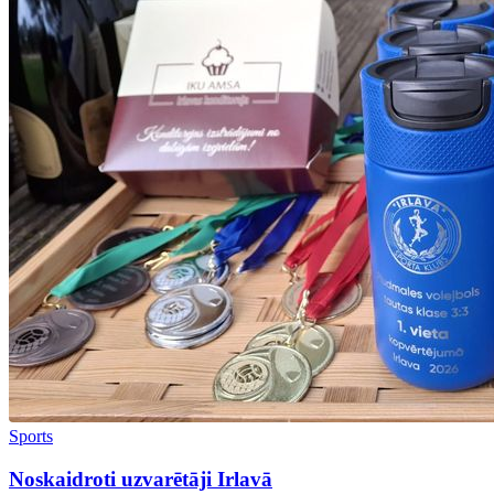
Sports
Noskaidroti uzvarētāji Irlavā