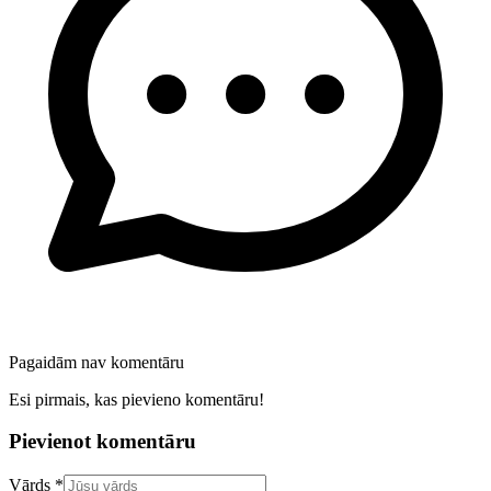
Pagaidām nav komentāru
Esi pirmais, kas pievieno komentāru!
Pievienot komentāru
Confirm your email address
Vārds *