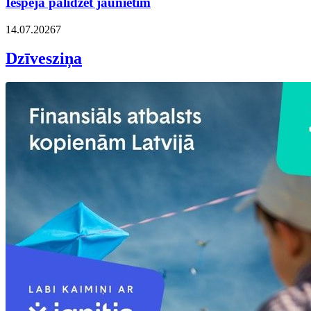
Iespēja palīdzēt jaunietim
14.07.2026
7
Dzīvesziņa