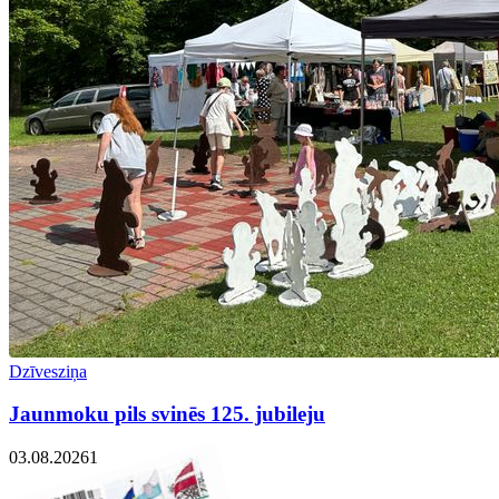
Dzīvesziņa
Jaunmoku pils svinēs 125. jubileju
03.08.2026
1