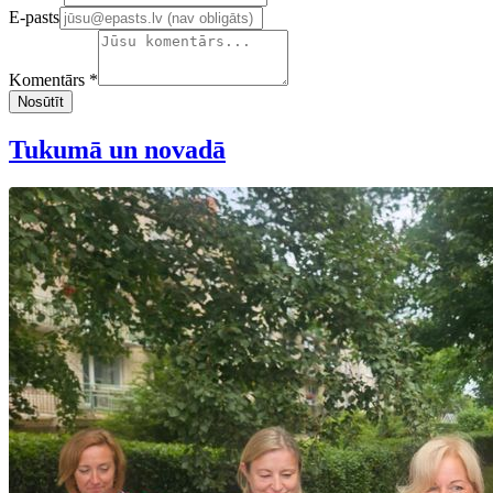
E-pasts
Komentārs *
Nosūtīt
Tukumā un novadā