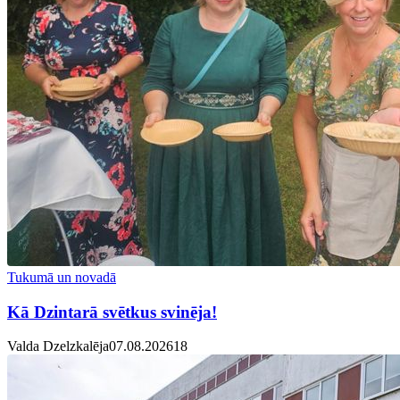
Tukumā un novadā
Kā Dzintarā svētkus svinēja!
Valda Dzelzkalēja
07.08.2026
1
8