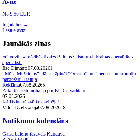
Avīze
No 9.50 EUR
Iegādāties →
Lasīt e-avīzi
Jaunākās ziņas
«Cinevilla» mācībās tiksies Baltijas valstu un Ukrainas enerģētikas
speciālisti
Ilze Dimante
07.08.2026
1
“Mūsa Mežciems” plāno kāpināt “Omoda” un “Jaecoo” automobiļu
pārdošanu Baltijā
Reklāma
07.08.2026
5
Ārkārtas sēdē nobalso par BLICe vadītāju
07.08.2026
Kā Dzintarā svētkus svinēja!
Valda Dzelzkalēja
07.08.2026
1
8
Notikumu kalendārs
Gaisa balonu festivāls Kandavā
8. Aug 13:00