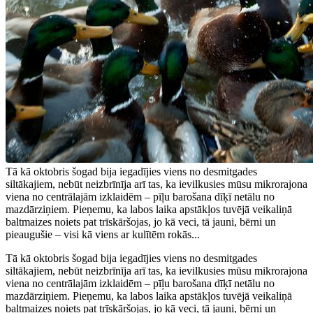
Tā kā oktobris šogad bija iegadījies viens no desmitgades
siltākajiem, nebūt neizbrīnīja arī tas, ka ievilkusies mūsu mikrorajona
viena no centrālajām izklaidēm – pīļu barošana dīķī netālu no
mazdārziņiem. Pieņemu, ka labos laika apstākļos tuvējā veikaliņā
baltmaizes noiets pat trīskāršojas, jo kā veci, tā jauni, bērni un
pieaugušie – visi kā viens ar kulītēm rokās...
Tā kā oktobris šogad bija iegadījies viens no desmitgades
siltākajiem, nebūt neizbrīnīja arī tas, ka ievilkusies mūsu mikrorajona
viena no centrālajām izklaidēm – pīļu barošana dīķī netālu no
mazdārziņiem. Pieņemu, ka labos laika apstākļos tuvējā veikaliņā
baltmaizes noiets pat trīskāršojas, jo kā veci, tā jauni, bērni un