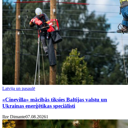
Latvija un pasaulē
«Cinevilla» mācībās tiksies Baltijas valstu un
Ukrainas enerģētikas speciālisti
Ilze Dimante
07.08.2026
1