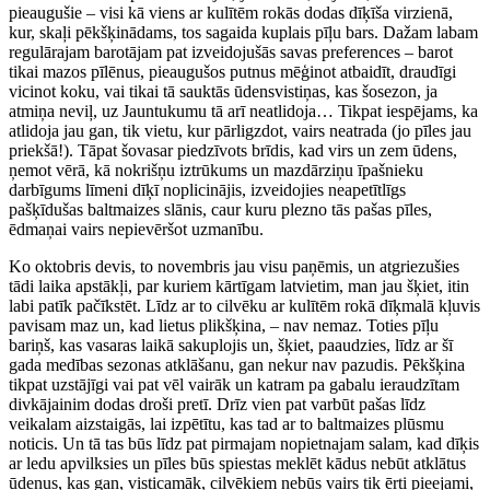
pieaugušie – visi kā viens ar kulītēm rokās dodas dīķīša virzienā,
kur, skaļi pēkšķinādams, tos sagaida kuplais pīļu bars. Dažam labam
regulārajam barotājam pat izveidojušās savas preferences – barot
tikai mazos pīlēnus, pieaugušos putnus mēģinot atbaidīt, draudīgi
vicinot koku, vai tikai tā sauktās ūdensvistiņas, kas šosezon, ja
atmiņa neviļ, uz Jauntukumu tā arī neatlidoja… Tikpat iespējams, ka
atlidoja jau gan, tik vietu, kur pārligzdot, vairs neatrada (jo pīles jau
priekšā!). Tāpat šovasar piedzīvots brīdis, kad virs un zem ūdens,
ņemot vērā, kā nokrišņu iztrūkums un mazdārziņu īpašnieku
darbīgums līmeni dīķī noplicinājis, izveidojies neapetītlīgs
pašķīdušas baltmaizes slānis, caur kuru plezno tās pašas pīles,
ēdmaņai vairs nepievēršot uzmanību.
Ko oktobris devis, to novembris jau visu paņēmis, un atgriezušies
tādi laika apstākļi, par kuriem kārtīgam latvietim, man jau šķiet, itin
labi patīk pačīkstēt. Līdz ar to cilvēku ar kulītēm rokā dīķmalā kļuvis
pavisam maz un, kad lietus plikšķina, – nav nemaz. Toties pīļu
bariņš, kas vasaras laikā sakuplojis un, šķiet, paaudzies, līdz ar šī
gada medības sezonas atklāšanu, gan nekur nav pazudis. Pēkšķina
tikpat uzstājīgi vai pat vēl vairāk un katram pa gabalu ieraudzītam
divkājainim dodas droši pretī. Drīz vien pat varbūt pašas līdz
veikalam aizstaigās, lai izpētītu, kas tad ar to baltmaizes plūsmu
noticis. Un tā tas būs līdz pat pirmajam nopietnajam salam, kad dīķis
ar ledu apvilksies un pīles būs spiestas meklēt kādus nebūt atklātus
ūdeņus, kas gan, visticamāk, cilvēkiem nebūs vairs tik ērti pieejami,