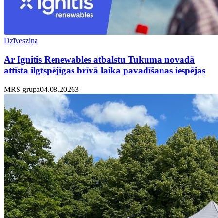
Dzīvesziņa
Ar Ignitis Renewables atbalstu Tukuma novadā
attīsta ilgtspējīgas brīvā laika pavadīšanas iespējas
MRS grupa
04.08.2026
3