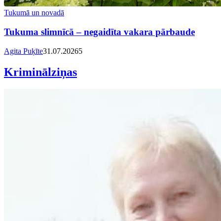
Tukumā un novadā
Tukuma slimnīcā – negaidīta vakara pārbaude
Agita Puķīte
31.07.2026
5
Kriminālziņas