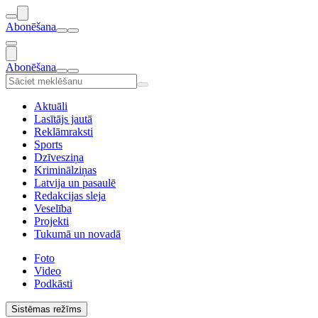
Abonēšana
Abonēšana
Aktuāli
Lasītājs jautā
Reklāmraksti
Sports
Dzīvesziņa
Kriminālziņas
Latvija un pasaulē
Redakcijas sleja
Veselība
Projekti
Tukumā un novadā
Foto
Video
Podkāsti
Sistēmas režīms