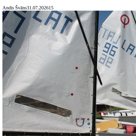
Andis Švāns
31.07.2026
1
5