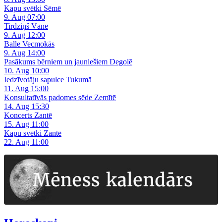
Kapu svētki Sēmē
9. Aug 07:00
Tirdziņš Vānē
9. Aug 12:00
Balle Vecmokās
9. Aug 14:00
Pasākums bērniem un jauniešiem Degolē
10. Aug 10:00
Iedzīvotāju sapulce Tukumā
11. Aug 15:00
Konsultatīvās padomes sēde Zemītē
14. Aug 15:30
Koncerts Zantē
15. Aug 11:00
Kapu svētki Zantē
22. Aug 11:00