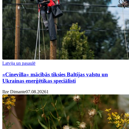
Latvija un pasaulē
«Cinevilla» mācībās tiksies Baltijas valstu un
Ukrainas enerģētikas speciālisti
Ilze Dimante
07.08.2026
1