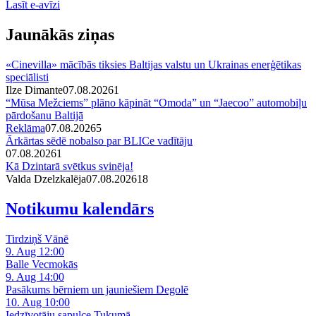
Lasīt e-avīzi
Jaunākās ziņas
«Cinevilla» mācībās tiksies Baltijas valstu un Ukrainas enerģētikas
speciālisti
Ilze Dimante
07.08.2026
1
“Mūsa Mežciems” plāno kāpināt “Omoda” un “Jaecoo” automobiļu
pārdošanu Baltijā
Reklāma
07.08.2026
5
Ārkārtas sēdē nobalso par BLICe vadītāju
07.08.2026
1
Kā Dzintarā svētkus svinēja!
Valda Dzelzkalēja
07.08.2026
1
8
Notikumu kalendārs
Tirdziņš Vānē
9. Aug 12:00
Balle Vecmokās
9. Aug 14:00
Pasākums bērniem un jauniešiem Degolē
10. Aug 10:00
Iedzīvotāju sapulce Tukumā