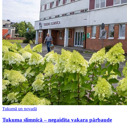
Tukumā un novadā
Tukuma slimnīcā – negaidīta vakara pārbaude