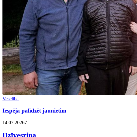
Veselība
Iespēja palīdzēt jaunietim
14.07.2026
7
Dzīvesziņa