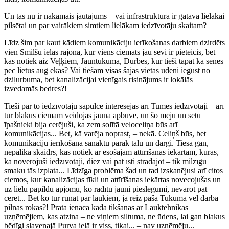
Un tas nu ir nākamais jautājums – vai infrastruktūra ir gatava lielākai
pilsētai un par vairākiem simtiem lielākam iedzīvotāju skaitam?
Līdz šim par kaut kādiem komunikāciju ierīkošanas darbiem dzirdēts
vien Smilšu ielas rajonā, kur viens ciemats jau sevi ir pieteicis, bet –
kas notiek aiz Veļķiem, Jauntukuma, Durbes, kur tieši tāpat kā sēnes
pēc lietus aug ēkas? Vai tiešām visās šajās vietās ūdeni iegūst no
dziļurbuma, bet kanalizācijai vienīgais risinājums ir lokālās
izvedamās bedres?!
Tieši par to iedzīvotāju sapulcē interesējās arī Tumes iedzīvotāji – arī
tur blakus ciemam veidojas jauna apbūve, un šo mēju un sētu
īpašnieki bija cerējuši, ka zem solītā veloceliņa būs arī
komunikācijas... Bet, kā varēja noprast, – nekā. Celiņš būs, bet
komunikāciju ierīkošana sanāktu pārāk tālu un dārgi. Tiesa gan,
nepalika skaidrs, kas notiek ar esošajām attīrīšanas iekārtām, kuras,
kā novērojuši iedzīvotāji, diez vai pat īsti strādājot – tik milzīgu
smaku tās izplata... Līdzīga problēma šad un tad izskanējusi arī citos
ciemos, kur kanalizācijas tīkli un attīrīšanas iekārtas novecojušas un
uz lielu papildu apjomu, ko radītu jauni pieslēgumi, nevarot pat
cerēt... Bet ko tur runāt par laukiem, ja reiz pašā Tukumā vēl darba
pilnas rokas?! Prātā ienāca kāda tikšanās ar Lauktehnikas
uzņēmējiem, kas atzina – ne viņiem siltuma, ne ūdens, lai gan blakus
bēdīgi slavenajā Purva ielā ir viss, tikai... – nav uzņēmēju...