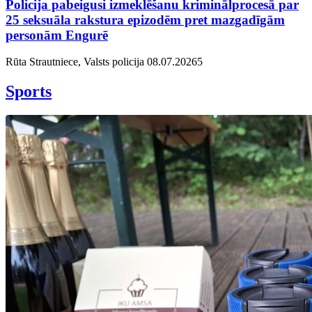
Policija pabeigusi izmeklēšanu kriminālprocesā par
25 seksuāla rakstura epizodēm pret mazgadīgām
personām Engurē
Rūta Strautniece, Valsts policija
08.07.2026
5
Sports