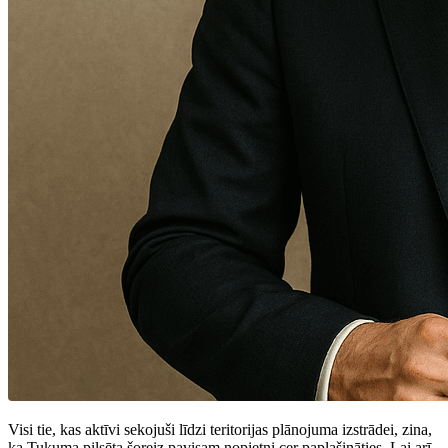
Visi tie, kas aktīvi sekojuši līdzi teritorijas plānojuma izstrādei, zina,
ka Tukuma pilsēta šoreiz pavisam nopietni cer paplašināties. Lai arī