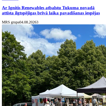
Ar Ignitis Renewables atbalstu Tukuma novadā
attīsta ilgtspējīgas brīvā laika pavadīšanas iespējas
MRS grupa
04.08.2026
3