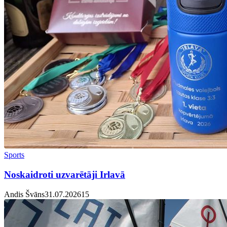
Sports
Noskaidroti uzvarētāji Irlavā
Andis Švāns
31.07.2026
1
5