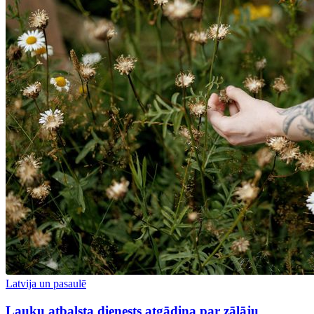
Latvija un pasaulē
Lauku atbalsta dienests atgādina par zālāju