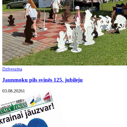
Dzīvesziņa
Jaunmoku pils svinēs 125. jubileju
03.08.2026
1