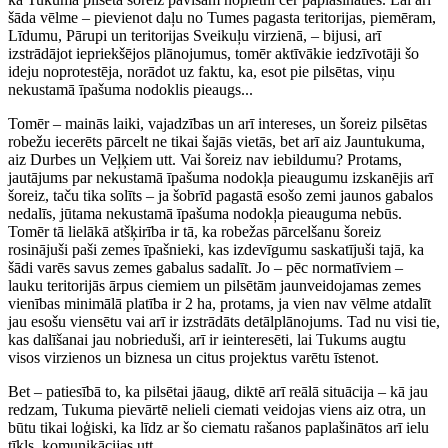
šāda vēlme – pievienot daļu no Tumes pagasta teritorijas, piemēram,
Līdumu, Pārupi un teritorijas Sveikuļu virzienā, – bijusi, arī
izstrādājot iepriekšējos plānojumus, tomēr aktīvākie iedzīvotāji šo
ideju noprotestēja, norādot uz faktu, ka, esot pie pilsētas, viņu
nekustamā īpašuma nodoklis pieaugs...
Tomēr – mainās laiki, vajadzības un arī intereses, un šoreiz pilsētas
robežu iecerēts pārcelt ne tikai šajās vietās, bet arī aiz Jauntukuma,
aiz Durbes un Veļķiem utt. Vai šoreiz nav iebildumu? Protams,
jautājums par nekustamā īpašuma nodokļa pieaugumu izskanējis arī
šoreiz, taču tika solīts – ja šobrīd pagastā esošo zemi jaunos gabalos
nedalīs, jūtama nekustamā īpašuma nodokļa pieauguma nebūs.
Tomēr tā lielākā atšķirība ir tā, ka robežas pārcelšanu šoreiz
rosinājuši paši zemes īpašnieki, kas izdevīgumu saskatījuši tajā, ka
šādi varēs savus zemes gabalus sadalīt. Jo – pēc normatīviem –
lauku teritorijās ārpus ciemiem un pilsētām jaunveidojamas zemes
vienības minimālā platība ir 2 ha, protams, ja vien nav vēlme atdalīt
jau esošu viensētu vai arī ir izstrādāts detālplānojums. Tad nu visi tie,
kas dalīšanai jau nobrieduši, arī ir ieinteresēti, lai Tukums augtu
visos virzienos un biznesa un citus projektus varētu īstenot.
Bet – patiesībā to, ka pilsētai jāaug, diktē arī reālā situācija – kā jau
redzam, Tukuma pievārtē nelieli ciemati veidojas viens aiz otra, un
būtu tikai loģiski, ka līdz ar šo ciematu rašanos paplašinātos arī ielu
tīkls, komunikācijas utt.