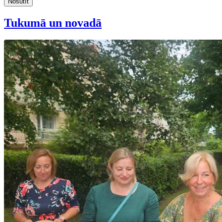
Nosūtīt
Tukumā un novadā