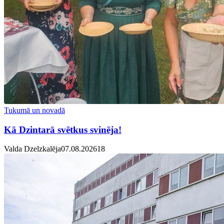
Tukumā un novadā
Kā Dzintarā svētkus svinēja!
Valda Dzelzkalēja
07.08.2026
1
8