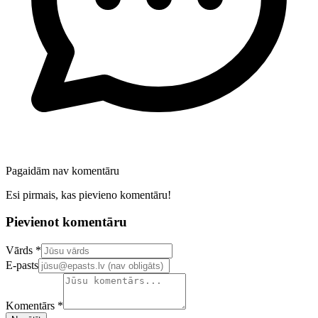
Pagaidām nav komentāru
Esi pirmais, kas pievieno komentāru!
Pievienot komentāru
Confirm your email address
Vārds *
E-pasts
Komentārs *