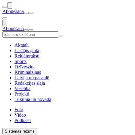
Abonēšana
Abonēšana
Aktuāli
Lasītājs jautā
Reklāmraksti
Sports
Dzīvesziņa
Kriminālziņas
Latvija un pasaulē
Redakcijas sleja
Veselība
Projekti
Tukumā un novadā
Foto
Video
Podkāsti
Sistēmas režīms