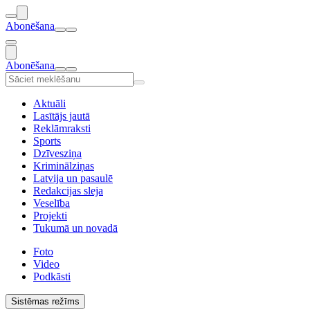
Abonēšana
Abonēšana
Aktuāli
Lasītājs jautā
Reklāmraksti
Sports
Dzīvesziņa
Kriminālziņas
Latvija un pasaulē
Redakcijas sleja
Veselība
Projekti
Tukumā un novadā
Foto
Video
Podkāsti
Sistēmas režīms