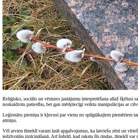
Reliģisko, sociālo un vēstures jautājumu interpretēšana allaž šķēlusi sa
noskaidrotu patiesību, bet gan mērķtiecīgi veiktu manipulācijas ar cil
Leģionāru piemiņa ir kļuvusi par vienu no spilgtākajiem piemēriem tam,
atmiņu.
Vēl arvien tīmeklī varam lasīt apgalvojumus, ka latviešu zēni un vīrieši 
iedzīvotāju iznīcināšanā. Arī šobrīd, kad rakstu šīs rindas, tīmeklī va