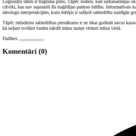
Leģionāru stāsts ir traģisma pilns. Tāpēc šodien, kad sarkanarmijas ok
cilvēki, kas nav sapratuši šīs traģēdijas patieso būtību. Informatīvais
ideologu interpretācijām, kuru mērķis ir sašķelt sabiedrību naidīgās 
Tāpēc mūsdienu sabiedrības pienākums ir ne tikai godināt savus karavī
kā neļaut svešām varām rakstīt mūsu tautas vēsturi mūsu vietā.
Dalīties:
Komentāri (0)