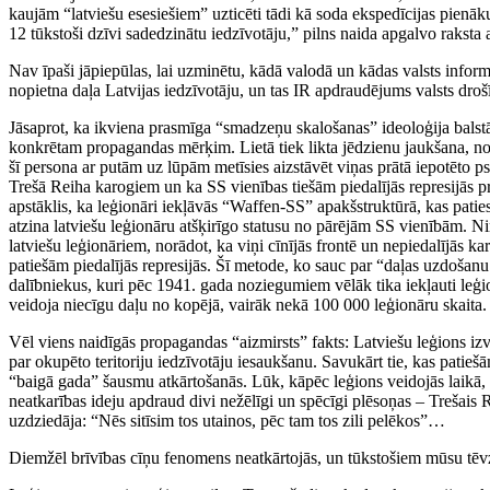
kaujām “latviešu esesiešiem” uzticēti tādi kā soda ekspedīcijas pienāk
12 tūkstoši dzīvi sadedzinātu iedzīvotāju,” pilns naida apgalvo raksta 
Nav īpaši jāpiepūlas, lai uzminētu, kādā valodā un kādas valsts inform
nopietna daļa Latvijas iedzīvotāju, un tas IR apdraudējums valsts droš
Jāsaprot, ka ikviena prasmīga “smadzeņu skalošanas” ideoloģija balstās
konkrētam propagandas mērķim. Lietā tiek likta jēdzienu jaukšana, no
šī persona ar putām uz lūpām metīsies aizstāvēt viņas prātā iepotēto p
Trešā Reiha karogiem un ka SS vienības tiešām piedalījās represijās pr
apstāklis, ka leģionāri iekļāvās “Waffen-SS” apakšstruktūrā, kas paties
atzina latviešu leģionāru atšķirīgo statusu no pārējām SS vienībām. Nir
latviešu leģionāriem, norādot, ka viņi cīnījās frontē un nepiedalījās k
patiešām piedalījās represijās. Šī metode, ko sauc par “daļas uzdošanu
dalībniekus, kuri pēc 1941. gada noziegumiem vēlāk tika iekļauti leģio
veidoja niecīgu daļu no kopējā, vairāk nekā 100 000 leģionāru skaita.
Vēl viens naidīgās propagandas “aizmirsts” fakts: Latviešu leģions izv
par okupēto teritoriju iedzīvotāju iesaukšanu. Savukārt tie, kas patie
“baigā gada” šausmu atkārtošanās. Lūk, kāpēc leģions veidojās laikā, k
neatkarības ideju apdraud divi nežēlīgi un spēcīgi plēsoņas – Trešais 
uzdziedāja: “Nēs sitīsim tos utainos, pēc tam tos zili pelēkos”…
Diemžēl brīvības cīņu fenomens neatkārtojās, un tūkstošiem mūsu tēvz