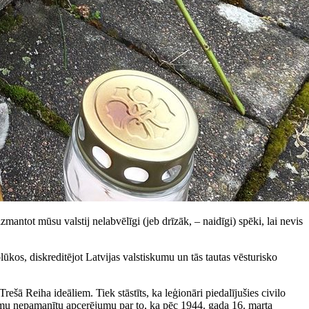
zmantot mūsu valstij nelabvēlīgi (jeb drīzāk, – naidīgi) spēki, lai nevis
ūkos, diskreditējot Latvijas valstiskumu un tās tautas vēsturisko
rešā Reiha ideāliem. Tiek stāstīts, ka leģionāri piedalījušies civilo
goritmu nepamanītu apcerējumu par to, ka pēc 1944. gada 16. marta