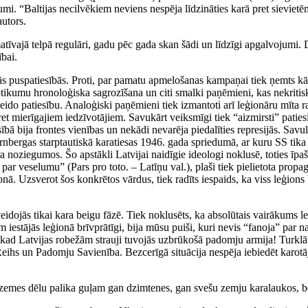
umi. “Baltijas necilvēkiem neviens nespēja līdzināties karā pret sievie
autors.
atīvajā telpā regulāri, gadu pēc gada skan šādi un līdzīgi apgalvojumi. 
ībai.
 puspatiesībās. Proti, par pamatu apmelošanas kampaņai tiek ņemts kāds 
tikumu hronoloģiska sagrozīšana un citi smalki paņēmieni, kas nekritis
seido patiesību. Analoģiski paņēmieni tiek izmantoti arī leģionāru mīta 
et mierīgajiem iedzīvotājiem. Savukārt veiksmīgi tiek “aizmirsti” paties
ībā bija frontes vienības un nekādi nevarēja piedalīties represijās. Savu
nbergas starptautiskā karatiesas 1946. gada spriedumā, ar kuru SS tika a
ara noziegumos. Šo apstākli Latvijai naidīgie ideologi noklusē, toties ī
 par veselumu” (Pars pro toto. – Latīņu val.), plaši tiek pielietota pro
nā. Uzsverot šos konkrētos vārdus, tiek radīts iespaids, ka viss leģions
eidojās tikai kara beigu fāzē. Tiek noklusēts, ka absolūtais vairākums l
šām iestājās leģionā brīvprātīgi, bija mūsu puiši, kuri nevis “fanoja” pa
ad Latvijas robežām strauji tuvojās uzbrūkošā padomju armija! Turklāt vīr
Reihs un Padomju Savienība. Bezcerīgā situācija nespēja iebiedēt karotāj
emes dēlu palika guļam gan dzimtenes, gan svešu zemju karalaukos, bet