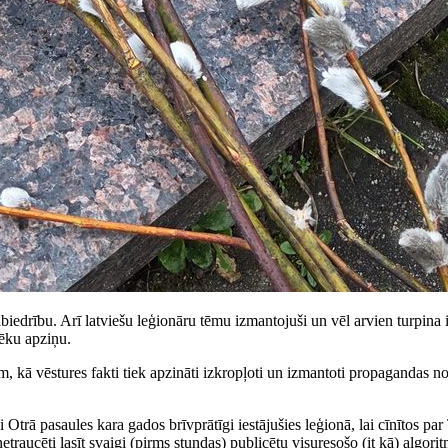
biedrību. Arī latviešu leģionāru tēmu izmantojuši un vēl arvien turpina i
vēku apziņu.
 kā vēstures fakti tiek apzināti izkropļoti un izmantoti propagandas nol
Otrā pasaules kara gados brīvprātīgi iestājušies leģionā, lai cīnītos par T
r netraucēti lasīt svaigi (pirms stundas) publicētu visuresošo (it kā) al