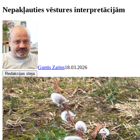
Nepakļauties vēstures interpretācijām
Guntis Zarins
18.03.2026
Redakcijas sleja