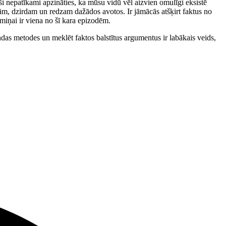
ši nepatīkami apzināties, ka mūsu vidū vēl aizvien omulīgi eksistē
lasām, dzirdam un redzam dažādos avotos. Ir jāmācās atšķirt faktus no
emiņai ir viena no šī kara epizodēm.
das metodes un meklēt faktos balstītus argumentus ir labākais veids,