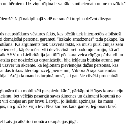
tēm un bērniem. Uz viņu rēķina ir vairāki simti ciematu un ne mazāk kā
Diemžēl šajā naidpilnajā vidē netraucēti turpina dzīvot diezgan
neapstrīdams vēstures fakts, kas pēcāk tiek interpretēts atbilstoši
ki domājošai personai garantēti “izskalo smadzenes” tādā pakāpē, ka
radīšanā. Kā arguments tiek uzsvērts fakts, ka mūsu puiši cīnījās zem
ie iemesli, kāpēc mūsu vīri devās cīņā pret padomju armiju, kā arī
laik ASV un Lielbritānija jau tūlīt pēc kara veica rūpīgu pārbaudi un
tzīta par noziedzīgu organizāciju, bija iekļauta būtiska atruna par
paši uzsver un akcentē, ka leģionam pievienojās dažas personas, kas
pagandas trikos. Ideologi izceļ, piemēram, Viktora Arāja komandas
 bija “Arāja komandas turpinājums”, lai gan šie cilvēki procentuāli
eģionāru tika mobilizēti piespiedu kārtā, pārkāpjot Hāgas konvenciju
r nacismu, bet vēlējās pasargāt savas ģimenes un dzimteni kopumā no
i cīnījās arī par brīvu Latviju, jo lieliski apzinājās, ka mūsu
us, un gluži kā viņu tēvi Neatkarības kara gados, leģionāri braši
 Latvija atkārtoti nonāca okupācijas jūgā.