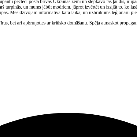
upantu pēcteči posta brīvās Ukrainas zemi un slepkavo tās ļaudis, ir īpa
 karš turpinās, un mums jābūt modriem, jāprot izvērtēt un izsijāt to, ko 
grupās. Mēs dzīvojam informatīvā kara laikā, un uzbrukums leģionāru pi
rus, bet arī apbruņoties ar kritisko domāšanu. Spēja atmaskot propagan