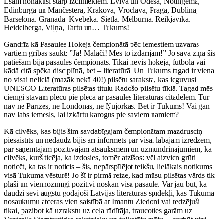
Esam nonākuši starp izcilniekiem. Lviva un Odesa, Notingema,
Edinburga un Mančestera, Krakova, Vroclava, Prāga, Dublina,
Barselona, Granāda, Kvebeka, Sietla, Melburna, Reikjavīka,
Heidelberga, Viļņa, Tartu un… Tukums!
Gandrīz kā Pasaules Hokeja čempionātā pēc iemestiem uzvaras
vārtiem gribas saukt: ”Jā! Malači! Mēs to izdarījām!” Jo savā ziņā šis
patiešām bija pasaules čempionāts. Tikai nevis hokejā, futbolā vai
kādā citā spēka disciplīnā, bet – literatūrā. Un Tukums tagad ir viena
no visai nelielā (mazāk nekā 40!) pilsētu saraksta, kas ieguvusi
UNESCO Literatūras pilsētas titulu Radošo pilsētu tīklā. Tagad mēs
cienīgi stāvam plecu pie pleca ar pasaules literatūras citadelēm. Tur
nav ne Parīzes, ne Londonas, ne Ņujorkas. Bet ir Tukums! Vai gan
nav labs iemesls, lai izkārtu karogus pie saviem namiem?
Kā cilvēks, kas bijis šim savdabīgajam čempionātam mazdrusciņ
piesaistīts un nedaudz bijis arī informēts par visai labajām izredzēm,
par saņemtajām pozitīvajām atsauksmēm un uzmundrinājumiem, kā
cilvēks, kurš ticēja, ka izdosies, tomēr atzīšos: vēl aizvien grūti
noticēt, ka tas ir noticis – šis, nepārspīlējot teikšu, lielākais notikums
visā Tukuma vēsturē! Jo šī ir pirmā reize, kad mūsu pilsētas vārds tik
plaši un viennozīmīgi pozitīvi noskan visā pasaulē. Var jau būt, ka
daudzi sevi augstu godājoši Latvijas literatūras spīdekļi, kas Tukuma
nosaukumu atceras vien saistībā ar Imantu Ziedoni vai redzējuši
tikai, pazibot kā uzrakstu uz ceļa rādītāja, traucoties garām uz