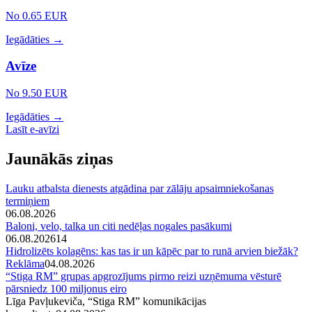
No 0.65 EUR
Iegādāties →
Avīze
No 9.50 EUR
Iegādāties →
Lasīt e-avīzi
Jaunākās ziņas
Lauku atbalsta dienests atgādina par zālāju apsaimniekošanas
termiņiem
06.08.2026
Baloni, velo, talka un citi nedēļas nogales pasākumi
06.08.2026
14
Hidrolizēts kolagēns: kas tas ir un kāpēc par to runā arvien biežāk?
Reklāma
04.08.2026
“Stiga RM” grupas apgrozījums pirmo reizi uzņēmuma vēsturē
pārsniedz 100 miljonus eiro
Līga Pavļukeviča, “Stiga RM” komunikācijas