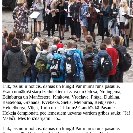
Lūk, tas nu ir noticis, dāmas un kungi! Par mums runā pasaulē.
Esam nonākuši starp izcilniekiem. Lviva un Odesa, Notingema,
Edinburga un Mančestera, Krakova, Vroclava, Prāga, Dublina,
Barselona, Granāda, Kvebeka, Sietla, Melburna, Reikjavīka,
Heidelberga, Viļņa, Tartu un... Tukums! Gandrīz kā Pasaules
Hokeja čempionātā pēc iemestiem uzvaras vārtiem gribas saukt: ”Jā!
Malači! Mēs to izdarījām!” Jo...
Lūk, tas nu ir noticis, dāmas un kungi! Par mums runā pasaulē.