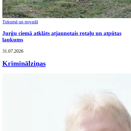
Tukumā un novadā
Jurģu ciemā atklāts atjaunotais rotaļu un atpūtas
laukums
31.07.2026
Kriminālziņas