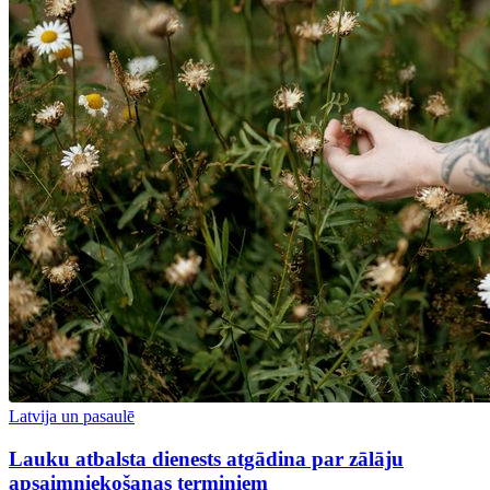
Latvija un pasaulē
Lauku atbalsta dienests atgādina par zālāju
apsaimniekošanas termiņiem