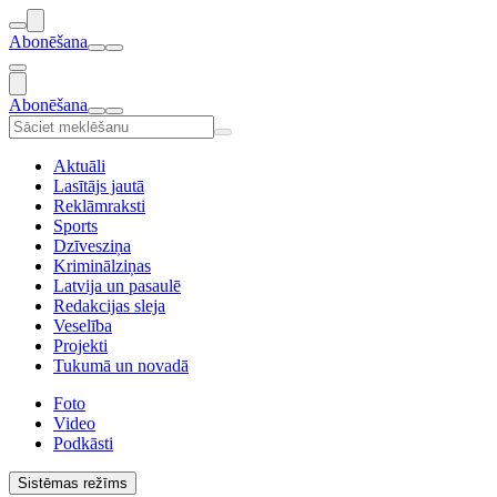
Abonēšana
Abonēšana
Aktuāli
Lasītājs jautā
Reklāmraksti
Sports
Dzīvesziņa
Kriminālziņas
Latvija un pasaulē
Redakcijas sleja
Veselība
Projekti
Tukumā un novadā
Foto
Video
Podkāsti
Sistēmas režīms