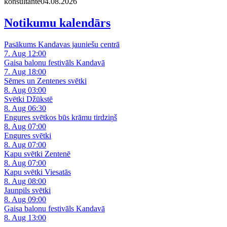
konsultante
04.08.2026
Notikumu kalendārs
Pasākums Kandavas jauniešu centrā
7. Aug 12:00
Gaisa balonu festivāls Kandavā
7. Aug 18:00
Sēmes un Zentenes svētki
8. Aug 03:00
Svētki Džūkstē
8. Aug 06:30
Engures svētkos būs krāmu tirdziņš
8. Aug 07:00
Engures svētki
8. Aug 07:00
Kapu svētki Zentenē
8. Aug 07:00
Kapu svētki Viesatās
8. Aug 08:00
Jaunpils svētki
8. Aug 09:00
Gaisa balonu festivāls Kandavā
8. Aug 13:00