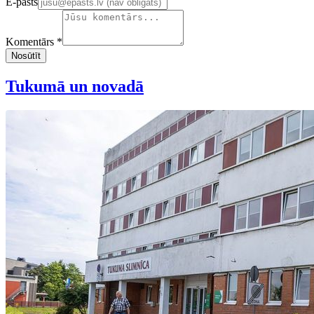
E-pasts
Komentārs *
Nosūtīt
Tukumā un novadā