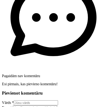
Pagaidām nav komentāru
Esi pirmais, kas pievieno komentāru!
Pievienot komentāru
Confirm your email address
Vārds *