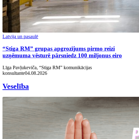
Latvija un pasaulē
“Stiga RM” grupas apgrozījums pirmo reizi
uzņēmuma vēsturē pārsniedz 100 miljonus eiro
Līga Pavļukeviča, “Stiga RM” komunikācijas
konsultante
04.08.2026
Veselība