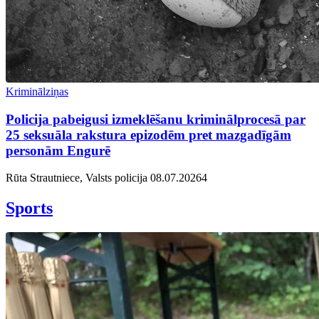
Kriminālziņas
Policija pabeigusi izmeklēšanu kriminālprocesā par
25 seksuāla rakstura epizodēm pret mazgadīgām
personām Engurē
Rūta Strautniece, Valsts policija
08.07.2026
4
Sports