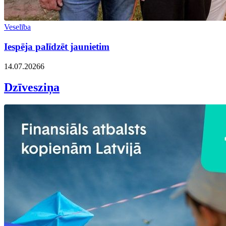
Veselība
Iespēja palīdzēt jaunietim
14.07.2026
6
Dzīvesziņa