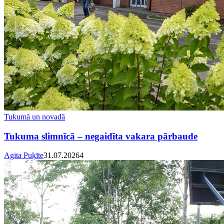
Tukumā un novadā
Tukuma slimnīcā – negaidīta vakara pārbaude
Agita Puķīte
31.07.2026
4