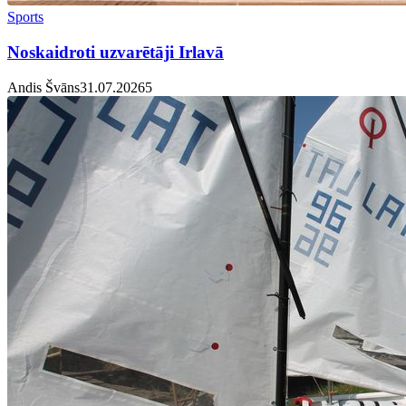
Sports
Noskaidroti uzvarētāji Irlavā
Andis Švāns
31.07.2026
5