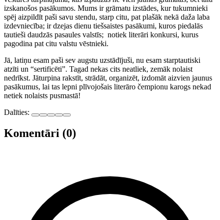
izskanošos pasākumos. Mums ir grāmatu izstādes, kur tukumnieki
spēj aizpildīt paši savu stendu, starp citu, pat plašāk nekā daža laba
izdevniecība; ir dzejas dienu tiešsaistes pasākumi, kuros piedalās
tautieši daudzās pasaules valstīs; notiek literāri konkursi, kurus
pagodina pat citu valstu vēstnieki.
Jā, latiņu esam paši sev augstu uzstādījuši, nu esam starptautiski
atzīti un “sertificēti”. Tagad nekas cits neatliek, zemāk nolaist
nedrīkst. Jāturpina rakstīt, strādāt, organizēt, izdomāt aizvien jaunus
pasākumus, lai tas lepni plīvojošais literāro čempionu karogs nekad
netiek nolaists pusmastā!
Dalīties:
Komentāri (0)