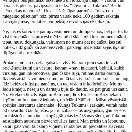
Ventspils Starptautisko rakstnieku un tulkotāju māju, – varbūt viņi
paraustīs plecus, pavīpsnās un teiks: “Dīvaini… Tukums? Bet tur
taču nekas nenotiek!” Hm… Tieši tāpat par mūsu “mazo un
miegaino pilsētiņu” reiz, pirms vairāk nekā 100 gadiem rakstīja
Latvijas prese, brīnoties par pēkšņo revolūcijas eksploziju.
Nē, nē, es šoreiz ne par apvērsumiem un dumpošanos, bet par to, ka
visi fermentācijas procesi mēdz notikt šķietami klusu un nemanāmi
tepat, mūsu degungalā, vairumam no mums pat nejaušot, kas īsti
notiek, līdz gluži kā Ziemassvētku pārsteigums kristalizējas ilga un
rūpīga darba rezultāts.
Protams, ne jau no zila gaisa tas viss. Katram procesam ir savi
priekšnoteikumi un vēsture, katram – savi iniciatori, bīdītāji, kalēji,
virzītāji, gan lokomotīves, gan čaklie rūķi, rutīnas darba darītāji.
Ikviens atstāj savu pienesumu, un tā tas viss krājas un krājas, un aug,
līdz beidzot kļūst pamanāms, un tad visiem ir ko brīnīties. Mums
šādu krājēju, nesēju un darītāju bijis tik daudz, ka pat grūti uzskaitīt.
No Fīrekera līdz Krišjānim Baronam, līdz Ernestam Birzniekam-
Upītim un Imantam Ziedonim, un Mārai Zālītei… Mūsu vēsturiskā
apriņķa literatūras almanahā «Kungs Tukums» saskaitu vairāk nekā
50 uzvārdu. Gan bijušos, jau mūžības ceļos aizgājušos, gan esošos
un rakstošos, un zinu – kopš grāmatas iznākšanas šiem, ar Tukumu
saistītajiem autoriem pievienojušies jauni. Man prieks un lepnums,
ka arī pats varu būt starp viņiem, raudzīties un piedalīties slavenās
vēstures turpinājumā, kas izpaužas ne vien jaunās grāmatās, bet tālu