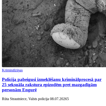
Kriminālziņas
Policija pabeigusi izmeklēšanu kriminālprocesā par
25 seksuāla rakstura epizodēm pret mazgadīgām
personām Engurē
Rūta Strautniece, Valsts policija
08.07.2026
5