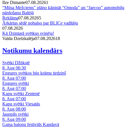
Ilze Dimante
07.08.2026
1
“Mūsa Mežciems” plāno kāpināt “Omoda” un “Jaecoo” automobiļu
pārdošanu Baltijā
Reklāma
07.08.2026
5
Ārkārtas sēdē nobalso par BLICe vadītāju
07.08.2026
Kā Dzintarā svētkus svinēja!
Valda Dzelzkalēja
07.08.2026
1
8
Notikumu kalendārs
Svētki Džūkstē
8. Aug 06:30
Engures svētkos būs krāmu tirdziņš
8. Aug 07:00
Engures svētki
8. Aug 07:00
Kapu svētki Zentenē
8. Aug 07:00
Kapu svētki Viesatās
8. Aug 08:00
Jaunpils svētki
8. Aug 09:00
Gaisa balonu festivāls Kandavā