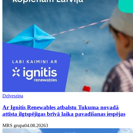
Dzīvesziņa
Ar Ignitis Renewables atbalstu Tukuma novadā
attīsta ilgtspējīgas brīvā laika pavadīšanas iespējas
MRS grupa
04.08.2026
3