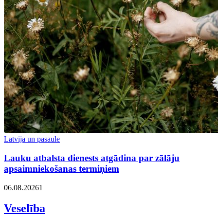
Latvija un pasaulē
Lauku atbalsta dienests atgādina par zālāju
apsaimniekošanas termiņiem
06.08.2026
1
Veselība