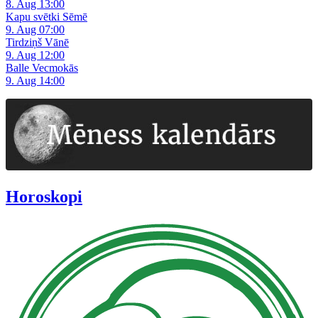
8. Aug 13:00
Kapu svētki Sēmē
9. Aug 07:00
Tirdziņš Vānē
9. Aug 12:00
Balle Vecmokās
9. Aug 14:00
Horoskopi