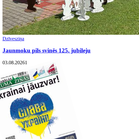
Dzīvesziņa
Jaunmoku pils svinēs 125. jubileju
03.08.2026
1