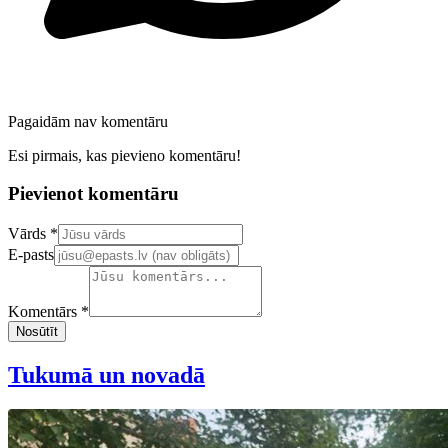
Pagaidām nav komentāru
Esi pirmais, kas pievieno komentāru!
Pievienot komentāru
Confirm your email address
Vārds *
E-pasts
Komentārs *
Nosūtīt
Tukumā un novadā