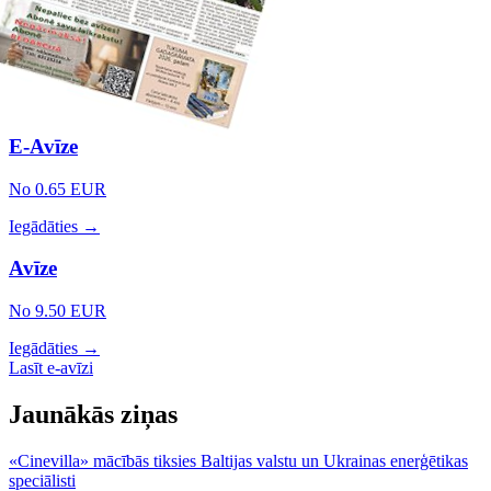
E-Avīze
No 0.65 EUR
Iegādāties →
Avīze
No 9.50 EUR
Iegādāties →
Lasīt e-avīzi
Jaunākās ziņas
«Cinevilla» mācībās tiksies Baltijas valstu un Ukrainas enerģētikas
speciālisti