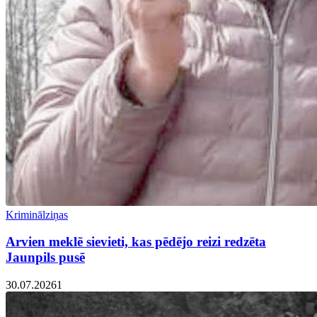
Kriminālziņas
Arvien meklē sievieti, kas pēdējo reizi redzēta
Jaunpils pusē
30.07.2026
1