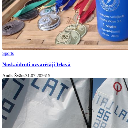
Sports
Noskaidroti uzvarētāji Irlavā
Andis Švāns
31.07.2026
1
5