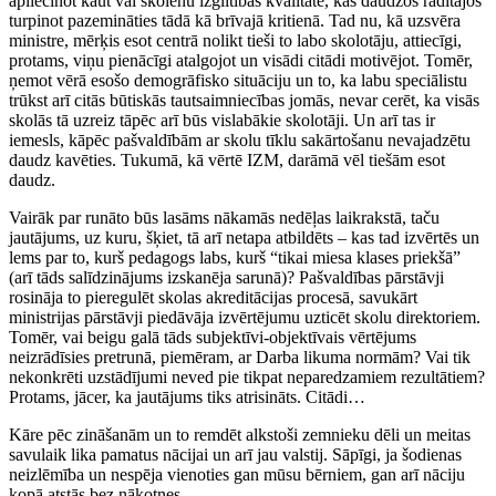
apliecinot kaut vai skolēnu izglītības kvalitāte, kas daudzos rādītājos
turpinot pazemināties tādā kā brīvajā kritienā. Tad nu, kā uzsvēra
ministre, mērķis esot centrā nolikt tieši to labo skolotāju, attiecīgi,
protams, viņu pienācīgi atalgojot un visādi citādi motivējot. Tomēr,
ņemot vērā esošo demogrāfisko situāciju un to, ka labu speciālistu
trūkst arī citās būtiskās tautsaimniecības jomās, nevar cerēt, ka visās
skolās tā uzreiz tāpēc arī būs vislabākie skolotāji. Un arī tas ir
iemesls, kāpēc pašvaldībām ar skolu tīklu sakārtošanu nevajadzētu
daudz kavēties. Tukumā, kā vērtē IZM, darāmā vēl tiešām esot
daudz.
Vairāk par runāto būs lasāms nākamās nedēļas laikrakstā, taču
jautājums, uz kuru, šķiet, tā arī netapa atbildēts – kas tad izvērtēs un
lems par to, kurš pedagogs labs, kurš “tikai miesa klases priekšā”
(arī tāds salīdzinājums izskanēja sarunā)? Pašvaldības pārstāvji
rosināja to pieregulēt skolas akreditācijas procesā, savukārt
ministrijas pārstāvji piedāvāja izvērtējumu uzticēt skolu direktoriem.
Tomēr, vai beigu galā tāds subjektīvi-objektīvais vērtējums
neizrādīsies pretrunā, piemēram, ar Darba likuma normām? Vai tik
nekonkrēti uzstādījumi neved pie tikpat neparedzamiem rezultātiem?
Protams, jācer, ka jautājums tiks atrisināts. Citādi…
Kāre pēc zināšanām un to remdēt alkstoši zemnieku dēli un meitas
savulaik lika pamatus nācijai un arī jau valstij. Sāpīgi, ja šodienas
neizlēmība un nespēja vienoties gan mūsu bērniem, gan arī nāciju
kopā atstās bez nākotnes.