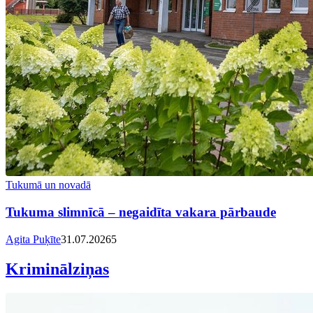
Tukumā un novadā
Tukuma slimnīcā – negaidīta vakara pārbaude
Agita Puķīte
31.07.2026
5
Kriminālziņas