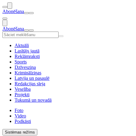
Abonēšana
Abonēšana
Aktuāli
Lasītājs jautā
Reklāmraksti
Sports
Dzīvesziņa
Kriminālziņas
Latvija un pasaulē
Redakcijas sleja
Veselība
Projekti
Tukumā un novadā
Foto
Video
Podkāsti
Sistēmas režīms