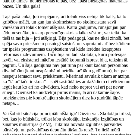
palūkojamies, nepiemērotās telpās, bez īpaši pielāgotas materiālās
bāzes. Un tika galā!
Tajā pašā laikā, ļoti iespējams, arī tolaik viss nebija tik balts, kā to
gribētos mālēt, un gan jau skolmeistars no skolmeistara savā
varēšanā arī tolaik tomēr atšķīrās. Katrā gadījumā, runājot jau par
tādu nesenāku, tostarp personīgo skolas laika vēsturi, var teikt, ka
tieši tā tas bija – ļoti atšķirīgi. Bija pedagogi, kas ne tikai zinoši, bet
spēja savu priekšmetu pasniegt saistoši un saprotami arī bez kādiem
tur īpašās programmas uzspiestiem vai kāda ierēdņa izsapņotas
reformas uzdevumiem. Taču bija arī tādi skolotāji, kuru profesijas
izvēli vai eksistenci mācību iestādē kopumā izprast bija, teiksim tā,
pagrūti. Un šajā gadījumā nav pat runa par kaut kādām personības
dīvainībām (kaut neapšaubāmi netrūka arī tādu gadījumu), bet par
nespēju iemācīt savu priekšmetu. Mierināti savulaik tikām ar atziņu,
ka “tā arī taču ir skola” – spēt sastrādāties ar dažādiem cilvēkiem un
iegūt kaut ko arī no cilvēkiem, kad neko neprot vai arī pat nevar
sniegt. Diemžēl kā audzēkņi pirms manis, tā arī nākamie šajos
priekšmetos pie konkrētajiem skolotājiem diez ko gudrāki tāpēc
netapa…
Vai šobrīd situācija principiāli atšķirīgi? Diezin vai. Skolotāju trūkst,
bet, kas jo būtiskāk, trūkst labu skolotāju, izskanēja Izglītības un
zinātnes ministrijas (IZM), Tukuma novada izglītības pārvaldes
pārstāvju un pašvaldības deputātu tikšanās reizē. To lielā mērā