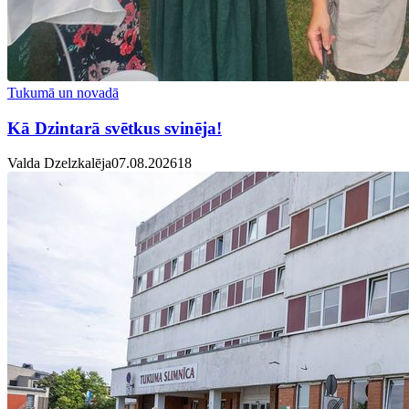
Tukumā un novadā
Kā Dzintarā svētkus svinēja!
Valda Dzelzkalēja
07.08.2026
1
8