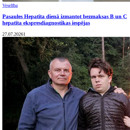
Veselība
Pasaules Hepatīta dienā izmantot bezmaksas B un C
hepatīta ekspresdiagnostikas iespējas
27.07.2026
1