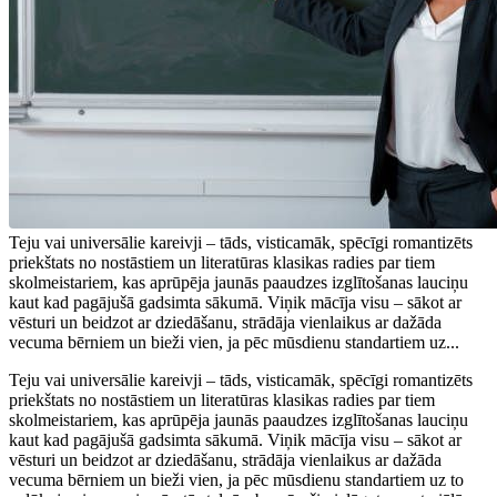
Teju vai universālie kareivji – tāds, visticamāk, spēcīgi romantizēts
priekštats no nostāstiem un literatūras klasikas radies par tiem
skolmeistariem, kas aprūpēja jaunās paaudzes izglītošanas lauciņu
kaut kad pagājušā gadsimta sākumā. Viņik mācīja visu – sākot ar
vēsturi un beidzot ar dziedāšanu, strādāja vienlaikus ar dažāda
vecuma bērniem un bieži vien, ja pēc mūsdienu standartiem uz...
Teju vai universālie kareivji – tāds, visticamāk, spēcīgi romantizēts
priekštats no nostāstiem un literatūras klasikas radies par tiem
skolmeistariem, kas aprūpēja jaunās paaudzes izglītošanas lauciņu
kaut kad pagājušā gadsimta sākumā. Viņik mācīja visu – sākot ar
vēsturi un beidzot ar dziedāšanu, strādāja vienlaikus ar dažāda
vecuma bērniem un bieži vien, ja pēc mūsdienu standartiem uz to