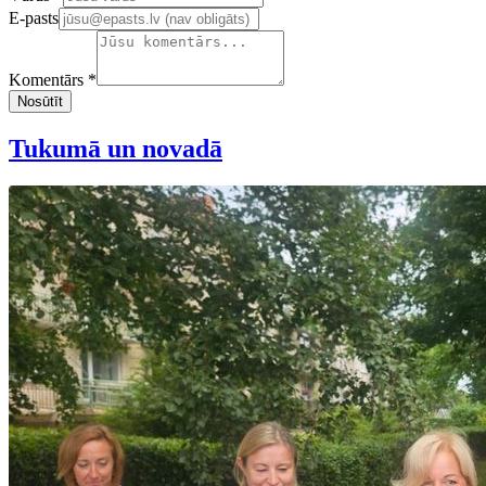
E-pasts
Komentārs *
Nosūtīt
Tukumā un novadā