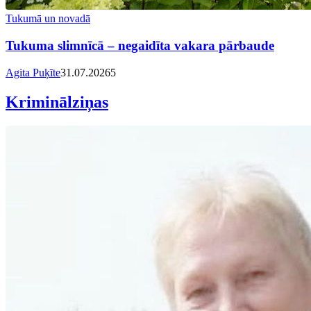
Tukumā un novadā
Tukuma slimnīcā – negaidīta vakara pārbaude
Agita Puķīte
31.07.2026
5
Kriminālziņas