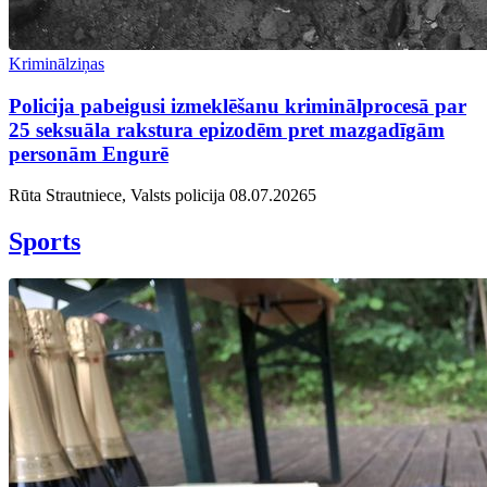
Kriminālziņas
Policija pabeigusi izmeklēšanu kriminālprocesā par
25 seksuāla rakstura epizodēm pret mazgadīgām
personām Engurē
Rūta Strautniece, Valsts policija
08.07.2026
5
Sports