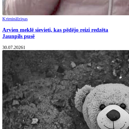
Kriminālziņas
Arvien meklē sievieti, kas pēdējo reizi redzēta
Jaunpils pusē
30.07.2026
1