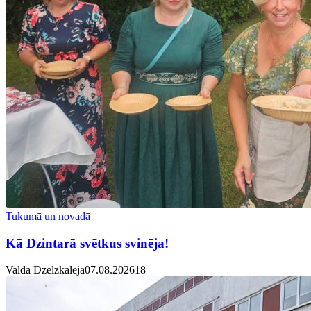
Tukumā un novadā
Kā Dzintarā svētkus svinēja!
Valda Dzelzkalēja
07.08.2026
1
8