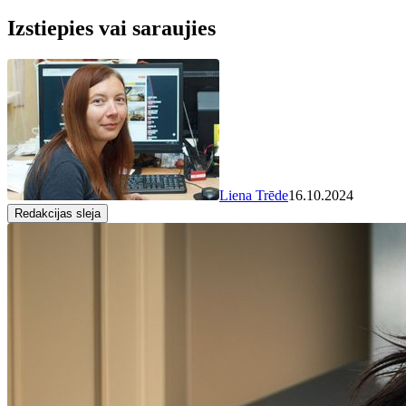
Izstiepies vai saraujies
Liena Trēde
16.10.2024
Redakcijas sleja