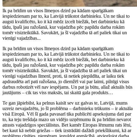
Ik pa brīdim un visos līmeņos dzird pa kādam sparīgākam
iespiedzienam par to, ka Latvijā trūkstot darbinieku. Un ne tikai to
augsti kvalificēto, ko it kā mēdz izcelt biežāk, bet darbinieku kā
tādu, īpaši jau ražošanā, kur vajadzība pēc papildu darba rokām
tomēr visizteiktākā. Savukārt, ja šī vajadzība tā arī paliek tikai un
vienīgi vajadzības...
Ik pa brīdim un visos līmeņos dzird pa kādam sparīgākam
iespiedzienam par to, ka Latvijā trūkstot darbinieku. Un ne tikai to
augsti kvalificēto, ko it kā mēdz izcelt biežāk, bet darbinieku kā
tādu, īpaši jau ražošanā, kur vajadzība pēc papildu darba rokām
tomēr visizteiktākā. Savukārt, ja šī vajadzība tā arī paliek tikai un
vienīgi vajadzības līmenī, proti, tā netiek piepildīta, ar laiku tiek
apdraudēta arī pati ražošana, jo diemžēl vai par laimi, pilnīgi visus
darbus robotizēt vēl nav iespējams. Un pat ja būtu, allaž aktuāls būs
jautājums – cik tas viss maksās, tai skaitā gala produkts…
Te gan jāpiebilst, ka pelnus kaisīt sev uz galvas te, Latvijā, mums
uzreiz nevajadzētu, jo šī problēma – darbinieku trūkums – ir aktuāla
visā Eiropā. Vēl šī gada pavasarī tika publicēti apsekojuma dati par
to, ka teju trešdaļa mazo un vidējo uzņēmumu ik pa brīdim nevarot
atrasts vajadzīgos speciālistus. Bet kamēr Eiropas lēmumu rats lēni,
bet kaut kā nebūt griežas – tiek izstrādāti dažādi priekšlikumi, kā ar
problēmu cīnīties, piemēram, ieguldot apmācībā, atvieglojot darba