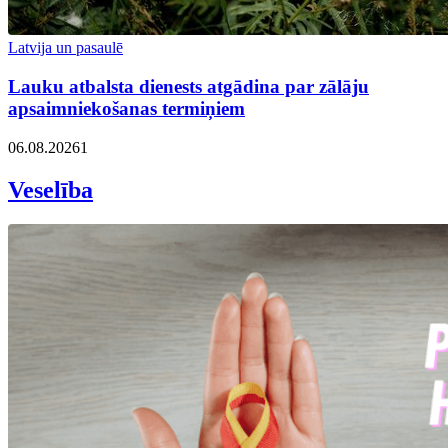
Latvija un pasaulē
Lauku atbalsta dienests atgādina par zālāju
apsaimniekošanas termiņiem
06.08.2026
1
Veselība