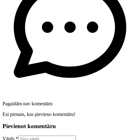
Pagaidām nav komentāru
Esi pirmais, kas pievieno komentāru!
Pievienot komentāru
Confirm your email address
Vārds *