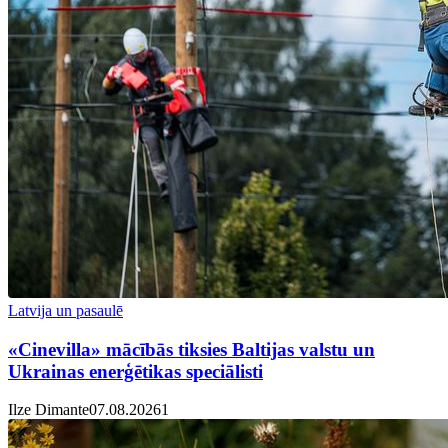
Latvija un pasaulē
«Cinevilla» mācībās tiksies Baltijas valstu un
Ukrainas enerģētikas speciālisti
Ilze Dimante
07.08.2026
1