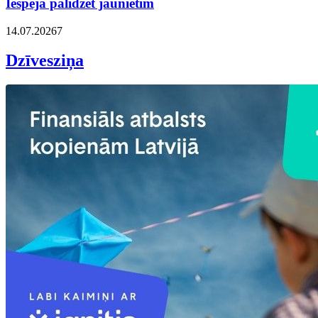
Iespēja palīdzēt jaunietim
14.07.2026
7
Dzīvesziņa