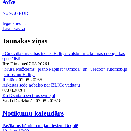
Avīze
No 9.50 EUR
Iegādāties →
Lasīt e-avīzi
Jaunākās ziņas
«Cinevilla» mācībās tiksies Baltijas valstu un Ukrainas enerģētikas
speciālisti
Ilze Dimante
07.08.2026
1
“Mūsa Mežciems” plāno kāpināt “Omoda” un “Jaecoo” automobiļu
pārdošanu Baltijā
Reklāma
07.08.2026
5
Ārkārtas sēdē nobalso par BLICe vadītāju
07.08.2026
1
Kā Dzintarā svētkus svinēja!
Valda Dzelzkalēja
07.08.2026
1
8
Notikumu kalendārs
Pasākums bērniem un jauniešiem Degolē
10. Aug 10:00