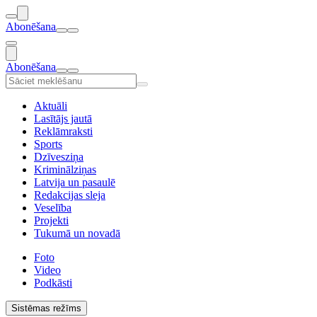
Abonēšana
Abonēšana
Aktuāli
Lasītājs jautā
Reklāmraksti
Sports
Dzīvesziņa
Kriminālziņas
Latvija un pasaulē
Redakcijas sleja
Veselība
Projekti
Tukumā un novadā
Foto
Video
Podkāsti
Sistēmas režīms