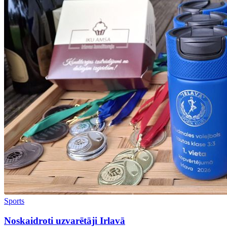
Sports
Noskaidroti uzvarētāji Irlavā