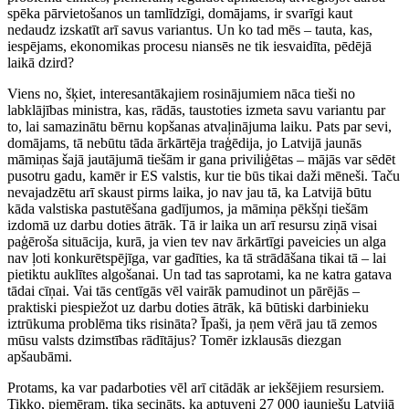
spēka pārvietošanos un tamlīdzīgi, domājams, ir svarīgi kaut
nedaudz izskatīt arī savus variantus. Un ko tad mēs – tauta, kas,
iespējams, ekonomikas procesu niansēs ne tik iesvaidīta, pēdējā
laikā dzird?
Viens no, šķiet, interesantākajiem rosinājumiem nāca tieši no
labklājības ministra, kas, rādās, taustoties izmeta savu variantu par
to, lai samazinātu bērnu kopšanas atvaļinājuma laiku. Pats par sevi,
domājams, tā nebūtu tāda ārkārtēja traģēdija, jo Latvijā jaunās
māmiņas šajā jautājumā tiešām ir gana priviliģētas – mājās var sēdēt
pusotru gadu, kamēr ir ES valstis, kur tie būs tikai daži mēneši. Taču
nevajadzētu arī skaust pirms laika, jo nav jau tā, ka Latvijā būtu
kāda valstiska pastutēšana gadījumos, ja māmiņa pēkšņi tiešām
izdomā uz darbu doties ātrāk. Tā ir laika un arī resursu ziņā visai
paģēroša situācija, kurā, ja vien tev nav ārkārtīgi paveicies un alga
nav ļoti konkurētspējīga, var gadīties, ka tā strādāšana tikai tā – lai
pietiktu auklītes algošanai. Un tad tas saprotami, ka ne katra gatava
tādai cīņai. Vai tās centīgās vēl vairāk pamudinot un pārējās –
praktiski piespiežot uz darbu doties ātrāk, kā būtiski darbinieku
iztrūkuma problēma tiks risināta? Īpaši, ja ņem vērā jau tā zemos
mūsu valsts dzimstības rādītājus? Tomēr izklausās diezgan
apšaubāmi.
Protams, ka var padarboties vēl arī citādāk ar iekšējiem resursiem.
Tikko, piemēram, tika secināts, ka aptuveni 27 000 jauniešu Latvijā