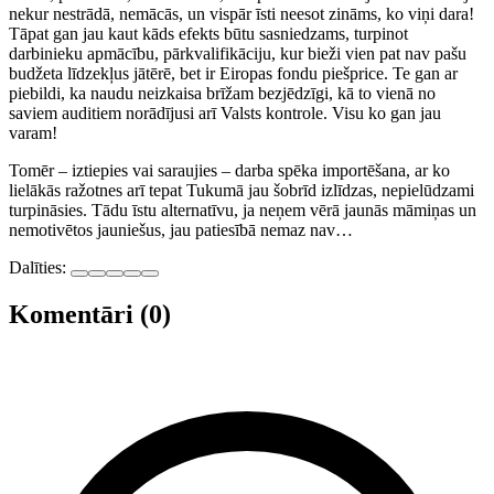
nekur nestrādā, nemācās, un vispār īsti neesot zināms, ko viņi dara!
Tāpat gan jau kaut kāds efekts būtu sasniedzams, turpinot
darbinieku apmācību, pārkvalifikāciju, kur bieži vien pat nav pašu
budžeta līdzekļus jātērē, bet ir Eiropas fondu piešprice. Te gan ar
piebildi, ka naudu neizkaisa brīžam bezjēdzīgi, kā to vienā no
saviem auditiem norādījusi arī Valsts kontrole. Visu ko gan jau
varam!
Tomēr – iztiepies vai saraujies – darba spēka importēšana, ar ko
lielākās ražotnes arī tepat Tukumā jau šobrīd izlīdzas, nepielūdzami
turpināsies. Tādu īstu alternatīvu, ja neņem vērā jaunās māmiņas un
nemotivētos jauniešus, jau patiesībā nemaz nav…
Dalīties:
Komentāri (0)