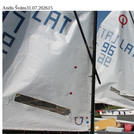
Andis Švāns
31.07.2026
1
5