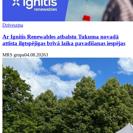
Dzīvesziņa
Ar Ignitis Renewables atbalstu Tukuma novadā
attīsta ilgtspējīgas brīvā laika pavadīšanas iespējas
MRS grupa
04.08.2026
3