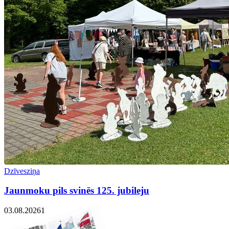
Dzīvesziņa
Jaunmoku pils svinēs 125. jubileju
03.08.2026
1