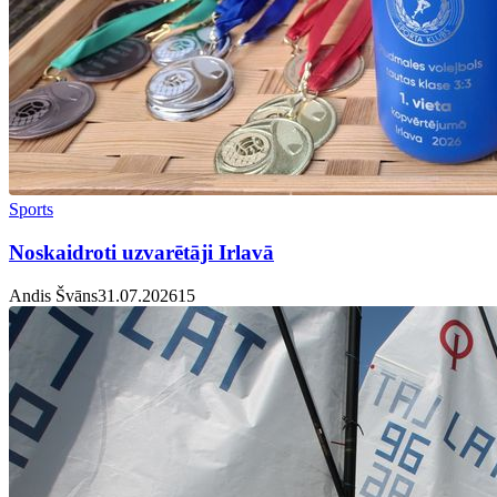
Sports
Noskaidroti uzvarētāji Irlavā
Andis Švāns
31.07.2026
1
5