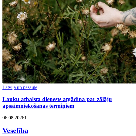
Latvija un pasaulē
Lauku atbalsta dienests atgādina par zālāju
apsaimniekošanas termiņiem
06.08.2026
1
Veselība