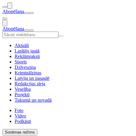
Abonēšana
Abonēšana
Aktuāli
Lasītājs jautā
Reklāmraksti
Sports
Dzīvesziņa
Kriminālziņas
Latvija un pasaulē
Redakcijas sleja
Veselība
Projekti
Tukumā un novadā
Foto
Video
Podkāsti
Sistēmas režīms