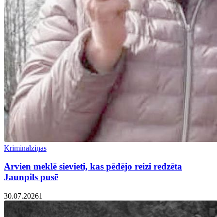
Kriminālziņas
Arvien meklē sievieti, kas pēdējo reizi redzēta
Jaunpils pusē
30.07.2026
1