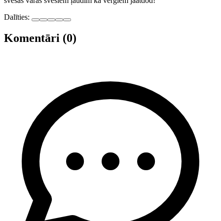
svešas varas svešiem ļaudīm kā vergiem jāatdod!
Dalīties:
Komentāri (0)