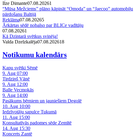
Ilze Dimante
07.08.2026
1
“Mūsa Mežciems” plāno kāpināt “Omoda” un “Jaecoo” automobiļu
pārdošanu Baltijā
Reklāma
07.08.2026
5
Ārkārtas sēdē nobalso par BLICe vadītāju
07.08.2026
1
Kā Dzintarā svētkus svinēja!
Valda Dzelzkalēja
07.08.2026
1
8
Notikumu kalendārs
Kapu svētki Sēmē
9. Aug 07:00
Tirdziņš Vānē
9. Aug 12:00
Balle Vecmokās
9. Aug 14:00
Pasākums bērniem un jauniešiem Degolē
10. Aug 10:00
Iedzīvotāju sapulce Tukumā
11. Aug 15:00
Konsultatīvās padomes sēde Zemītē
14. Aug 15:30
Koncerts Zantē