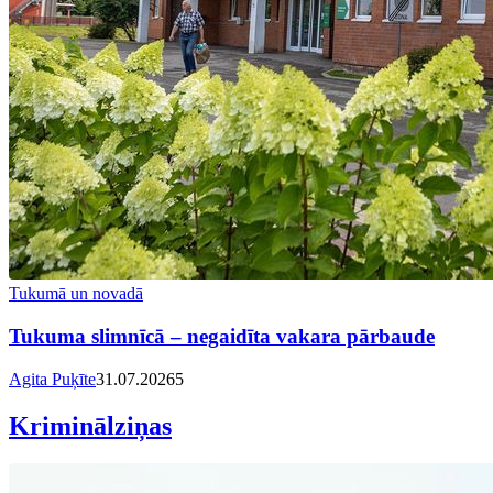
Tukumā un novadā
Tukuma slimnīcā – negaidīta vakara pārbaude
Agita Puķīte
31.07.2026
5
Kriminālziņas