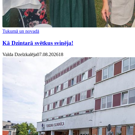
Tukumā un novadā
Kā Dzintarā svētkus svinēja!
Valda Dzelzkalēja
07.08.2026
1
8