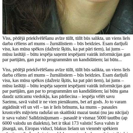
Viss, pēdējā priekšvēlēšanu avīze tūlīt, tūlīt būs salikta, un viens liels
darba cēliens arī mums – žurnālistiem – būs beidzies. Esam darījuši
visu, kas mūsu spēkos (dažreiz šķitis, ka pat pāri tiem), lai jums –
mūsu lasītāji – būtu iespēja saņemt iespējami vairāk informācijas gan
par partijām, gan par to programmām un kandidātiem; lai būtu...
Viss, pēdējā priekšvēlēšanu avīze tūlīt, tūlīt būs salikta, un viens liels
darba cēliens arī mums – žurnālistiem – būs beidzies. Esam darījuši
visu, kas mūsu spēkos (dažreiz šķitis, ka pat pāri tiem), lai jums –
mūsu lasītāji – būtu iespēja saņemt iespējami vairāk informācijas gan
par partijām, gan par to programmām un kandidātiem; lai būtu gana
daudz uzticamu viedokļu, kas pārliecina – iespēja vēlēt savu
Saeimu, savā valstī ir ne vien pienākums, bet arī gods. Jo to varam
atgādināt vēl un vēl – tas ir liels brīnums, ka mums – pasaules
krustcelēs mājvietu radušai un skaitliski mazai tautai (nu jau nācijai)
ir sava valsts! Salīdzinājumam – pasaulē ir vismaz 5000 tautību (ap
6000 valodu un dialektu), bet ir tikai 173 valstis! Sava valsts ir
jāsargā, un, Eiropas viducī, blakus lielam un vienmēr spēkiem