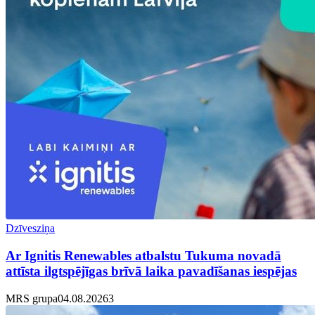
Dzīvesziņa
Ar Ignitis Renewables atbalstu Tukuma novadā
attīsta ilgtspējīgas brīvā laika pavadīšanas iespējas
MRS grupa
04.08.2026
3