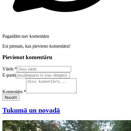
Pagaidām nav komentāru
Esi pirmais, kas pievieno komentāru!
Pievienot komentāru
Confirm your email address
Vārds *
E-pasts
Komentārs *
Nosūtīt
Tukumā un novadā