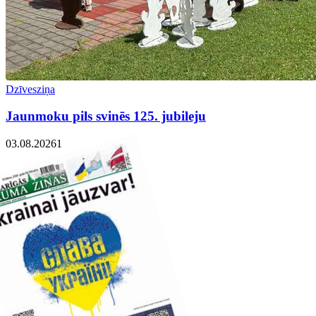
Dzīvesziņa
Jaunmoku pils svinēs 125. jubileju
03.08.2026
1