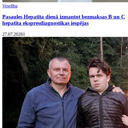
Veselība
Pasaules Hepatīta dienā izmantot bezmaksas B un C
hepatīta ekspresdiagnostikas iespējas
27.07.2026
1