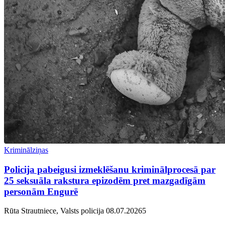
Kriminālziņas
Policija pabeigusi izmeklēšanu kriminālprocesā par
25 seksuāla rakstura epizodēm pret mazgadīgām
personām Engurē
Rūta Strautniece, Valsts policija
08.07.2026
5