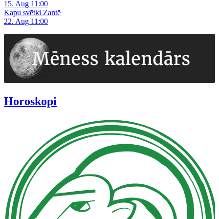
15. Aug 11:00
Kapu svētki Zantē
22. Aug 11:00
Horoskopi