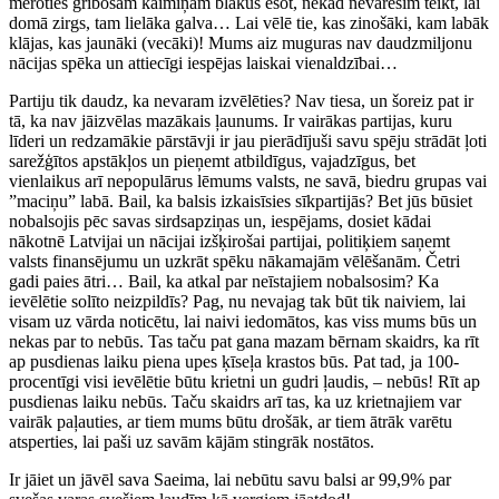
mēroties gribošam kaimiņam blakus esot, nekad nevarēsim teikt, lai
domā zirgs, tam lielāka galva… Lai vēlē tie, kas zinošāki, kam labāk
klājas, kas jaunāki (vecāki)! Mums aiz muguras nav daudzmiljonu
nācijas spēka un attiecīgi iespējas laiskai vienaldzībai…
Partiju tik daudz, ka nevaram izvēlēties? Nav tiesa, un šoreiz pat ir
tā, ka nav jāizvēlas mazākais ļaunums. Ir vairākas partijas, kuru
līderi un redzamākie pārstāvji ir jau pierādījuši savu spēju strādāt ļoti
sarežģītos apstākļos un pieņemt atbildīgus, vajadzīgus, bet
vienlaikus arī nepopulārus lēmums valsts, ne savā, biedru grupas vai
”maciņu” labā. Bail, ka balsis izkaisīsies sīkpartijās? Bet jūs būsiet
nobalsojis pēc savas sirdsapziņas un, iespējams, dosiet kādai
nākotnē Latvijai un nācijai izšķirošai partijai, politiķiem saņemt
valsts finansējumu un uzkrāt spēku nākamajām vēlēšanām. Četri
gadi paies ātri… Bail, ka atkal par neīstajiem nobalsosim? Ka
ievēlētie solīto neizpildīs? Pag, nu nevajag tak būt tik naiviem, lai
visam uz vārda noticētu, lai naivi iedomātos, kas viss mums būs un
nekas par to nebūs. Tas taču pat gana mazam bērnam skaidrs, ka rīt
ap pusdienas laiku piena upes ķīseļa krastos būs. Pat tad, ja 100-
procentīgi visi ievēlētie būtu krietni un gudri ļaudis, – nebūs! Rīt ap
pusdienas laiku nebūs. Taču skaidrs arī tas, ka uz krietnajiem var
vairāk paļauties, ar tiem mums būtu drošāk, ar tiem ātrāk varētu
atsperties, lai paši uz savām kājām stingrāk nostātos.
Ir jāiet un jāvēl sava Saeima, lai nebūtu savu balsi ar 99,9% par