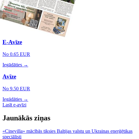
E-Avīze
No 0.65 EUR
Iegādāties →
Avīze
No 9.50 EUR
Iegādāties →
Lasīt e-avīzi
Jaunākās ziņas
«Cinevilla» mācībās tiksies Baltijas valstu un Ukrainas enerģētikas
speciālisti