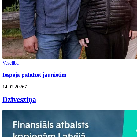
Veselība
Iespēja palīdzēt jaunietim
14.07.2026
7
Dzīvesziņa