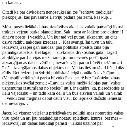
un kailas…
Citādi kā par divkošiem nenosauksi arī tos ”sentēvu tradīcijas”
piekopējus, kas pavasaros Latviju padara par zemi, kas kūp…
Mūsu puses lielākā dabas aizstāvības akcija savulaik pamatīgi likusi
trūkties vējeņu parka plānotājiem. Sak, nost ar šādiem projektiem! I
ainavu postīs, i veselību. Un kur tad vēl putnu, sikspārņu un citu
dzīvo radību nākotnes izredzes… Kas svarīgi, šai tuvu un tālu
iedzīvotāju sāpei gan naudas, gan politiskā atbalsta ziņā bija
pamatīgs atbalsts. Bet tagad – divkosība divkosības galā! Tagad
atbildīgie par Latvijas mežu raud, jo. nu nevarēs postīt īpaši
aizsargājamas dabas vērtības, nevarēs vēja parku būvēt mežā un arī
īpaši aizsargājamos dabas objektos ne. Vai tas tiešam tā arī būs, laiks
rādīs. Bet redzot jau šobrīd publiskajā telpā nonākušos vēstījumus
(Ventspilī veikli zēni parka būvniecības iecerē bez īpašnieku ziņas
pieķērušies svešai zemei; «Latvijas valsts meži» žēlojas par ”valsts
uzņēmumu izstumšanu no spēles” utt.), ir skaidrs, ka, piesedzoties ar
lielu vajadzību – un tādu kara dēļ ir un būs aizvien vairāk un vairāk
–, veikli zēni mēģinās dabūt cauri visu, ko iepriekš dažādu iemeslu
dēļ nevarēja…
Jācer, ka vismaz vēlēšanu priekšvakarā politiķi spēs noturēties valsts
vīru godā un arī ļoti neatlaidīgu nozaru spiedienu izturēs, bet mēs –
iedzīvotāji un dabas baudītāji parasti – laikus uzzinot par