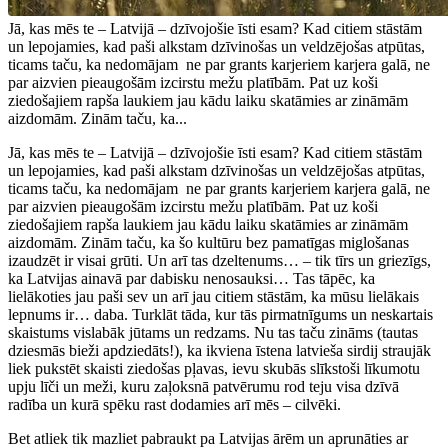
Jā, kas mēs te – Latvijā – dzīvojošie īsti esam? Kad citiem stāstām
un lepojamies, kad paši alkstam dzīvinošas un veldzējošas atpūtas,
ticams taču, ka nedomājam ne par grants karjeriem karjera galā, ne
par aizvien pieaugošām izcirstu mežu platībām. Pat uz koši
ziedošajiem rapša laukiem jau kādu laiku skatāmies ar zināmām
aizdomām. Zinām taču, ka...
Jā, kas mēs te – Latvijā – dzīvojošie īsti esam? Kad citiem stāstām
un lepojamies, kad paši alkstam dzīvinošas un veldzējošas atpūtas,
ticams taču, ka nedomājam ne par grants karjeriem karjera galā, ne
par aizvien pieaugošām izcirstu mežu platībām. Pat uz koši
ziedošajiem rapša laukiem jau kādu laiku skatāmies ar zināmām
aizdomām. Zinām taču, ka šo kultūru bez pamatīgas miglošanas
izaudzēt ir visai grūti. Un arī tas dzeltenums… – tik tīrs un griezīgs,
ka Latvijas ainavā par dabisku nenosauksi… Tas tāpēc, ka
lielākoties jau paši sev un arī jau citiem stāstām, ka mūsu lielākais
lepnums ir… daba. Turklāt tāda, kur tās pirmatnīgums un neskartais
skaistums vislabāk jūtams un redzams. Nu tas taču zināms (tautas
dziesmās bieži apdziedāts!), ka ikviena īstena latvieša sirdij straujāk
liek pukstēt skaisti ziedošas pļavas, ievu skubās slīkstoši līkumotu
upju līči un meži, kuru zaļoksnā patvērumu rod teju visa dzīvā
radība un kurā spēku rast dodamies arī mēs – cilvēki.
Bet atliek tik mazliet pabraukt pa Latvijas ārēm un aprunāties ar