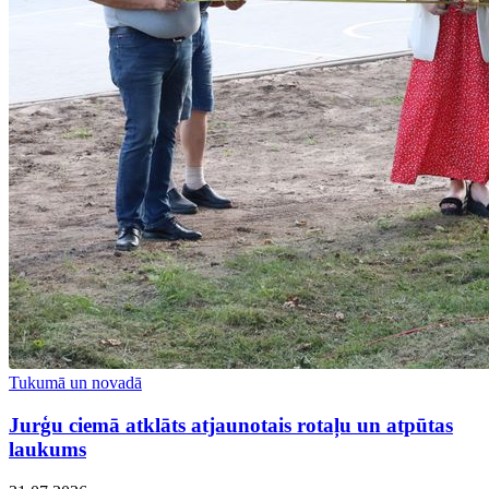
Tukumā un novadā
Jurģu ciemā atklāts atjaunotais rotaļu un atpūtas
laukums