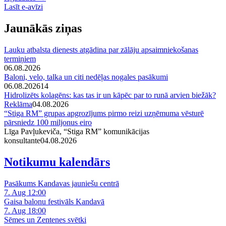
Lasīt e-avīzi
Jaunākās ziņas
Lauku atbalsta dienests atgādina par zālāju apsaimniekošanas
termiņiem
06.08.2026
Baloni, velo, talka un citi nedēļas nogales pasākumi
06.08.2026
14
Hidrolizēts kolagēns: kas tas ir un kāpēc par to runā arvien biežāk?
Reklāma
04.08.2026
“Stiga RM” grupas apgrozījums pirmo reizi uzņēmuma vēsturē
pārsniedz 100 miljonus eiro
Līga Pavļukeviča, “Stiga RM” komunikācijas
konsultante
04.08.2026
Notikumu kalendārs
Pasākums Kandavas jauniešu centrā
7. Aug 12:00
Gaisa balonu festivāls Kandavā
7. Aug 18:00
Sēmes un Zentenes svētki