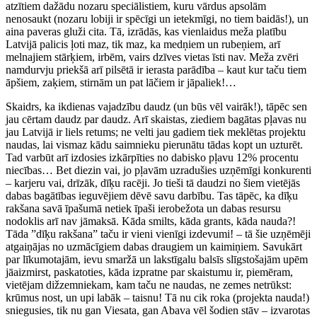
atzītiem dažādu nozaru speciālistiem, kuru vārdus apsolām
nenosaukt (nozaru lobiji ir spēcīgi un ietekmīgi, no tiem baidās!), un
aina paveras gluži cita. Tā, izrādās, kas vienlaidus meža platību
Latvijā palicis ļoti maz, tik maz, ka medņiem un rubeņiem, arī
melnajiem stārķiem, irbēm, vairs dzīves vietas īsti nav. Meža zvēri
namdurvju priekšā arī pilsētā ir ierasta parādība – kaut kur taču tiem
āpšiem, zaķiem, stirnām un pat lāčiem ir jāpaliek!…
Skaidrs, ka ikdienas vajadzību daudz (un būs vēl vairāk!), tāpēc sen
jau cērtam daudz par daudz. Arī skaistas, ziediem bagātas pļavas nu
jau Latvijā ir liels retums; ne velti jau gadiem tiek meklētas projektu
naudas, lai vismaz kādu saimnieku pierunātu tādas kopt un uzturēt.
Tad varbūt arī izdosies izkārpīties no dabisko pļavu 12% procentu
niecības… Bet diezin vai, jo pļavām uzradušies uzņēmīgi konkurenti
– karjeru vai, drīzāk, dīķu racēji. Jo tieši tā daudzi no šiem vietējās
dabas bagātības ieguvējiem dēvē savu darbību. Tas tāpēc, ka dīķu
rakšana savā īpašumā netiek īpaši ierobežota un dabas resursu
nodoklis arī nav jāmaksā. Kāda smilts, kāda grants, kāda nauda?!
Tāda ”dīķu rakšana” taču ir vieni vienīgi izdevumi! – tā šie uzņēmēji
atgaiņājas no uzmācīgiem dabas draugiem un kaimiņiem. Savukārt
par līkumotajām, ievu smaržā un lakstīgalu balsīs slīgstošajām upēm
jāaizmirst, paskatoties, kāda izpratne par skaistumu ir, piemēram,
vietējam dižzemniekam, kam taču ne naudas, ne zemes netrūkst:
krūmus nost, un upi labāk – taisnu! Tā nu cik roka (projekta nauda!)
sniegusies, tik nu gan Viesata, gan Abava vēl šodien stāv – izvarotas