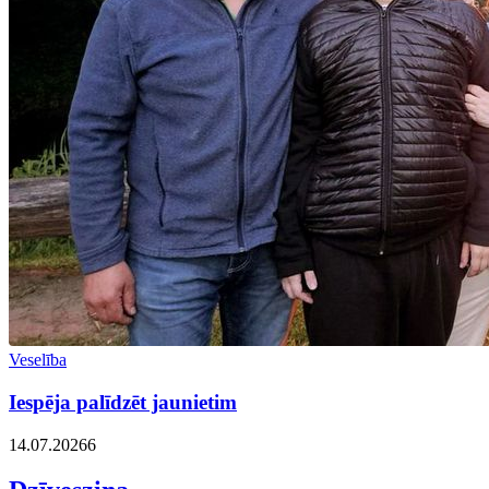
Veselība
Iespēja palīdzēt jaunietim
14.07.2026
6