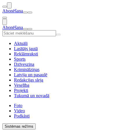
Abonēšana
Abonēšana
Aktuāli
Lasītājs jautā
Reklāmraksti
Sports
Dzīvesziņa
Kriminālziņas
Latvija un pasaulē
Redakcijas sleja
Veselība
Projekti
Tukumā un novadā
Foto
Video
Podkāsti
Sistēmas režīms