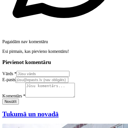
Pagaidām nav komentāru
Esi pirmais, kas pievieno komentāru!
Pievienot komentāru
Confirm your email address
Vārds *
E-pasts
Komentārs *
Nosūtīt
Tukumā un novadā