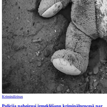
Kriminālziņas
Policija pabeigusi izmeklēšanu kriminālprocesā par