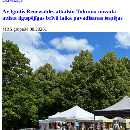
Dzīvesziņa
Ar Ignitis Renewables atbalstu Tukuma novadā
attīsta ilgtspējīgas brīvā laika pavadīšanas iespējas
MRS grupa
04.08.2026
1