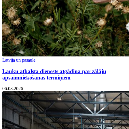
Latvija un pasaulē
Lauku atbalsta dienests atgādina par zālāju
apsaimniekošanas termiņiem
06.08.2026