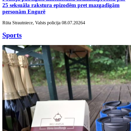
25 seksuāla rakstura epizodēm pret mazgadīgām
personām Engurē
Rūta Strautniece, Valsts policija
08.07.2026
4
Sports