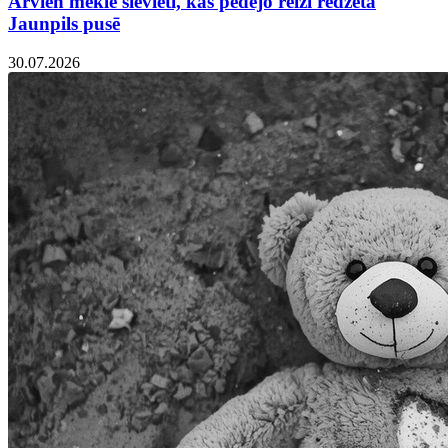
Arvien meklē sievieti, kas pēdējo reizi redzēta
Jaunpils pusē
30.07.2026