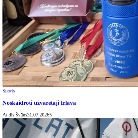
Sports
Noskaidroti uzvarētāji Irlavā
Andis Švāns
31.07.2026
5