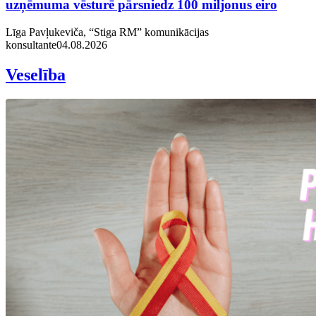
uzņēmuma vēsturē pārsniedz 100 miljonus eiro
Līga Pavļukeviča, “Stiga RM” komunikācijas
konsultante
04.08.2026
Veselība