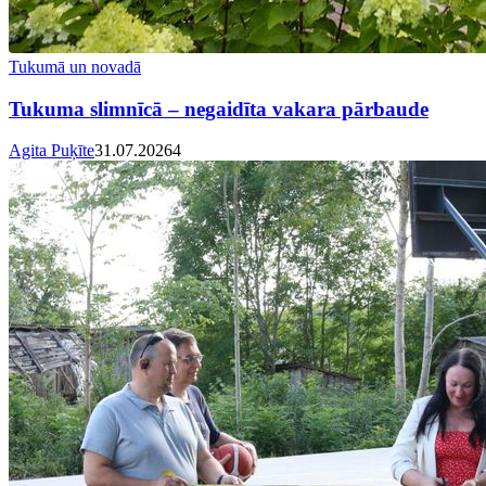
Tukumā un novadā
Tukuma slimnīcā – negaidīta vakara pārbaude
Agita Puķīte
31.07.2026
4