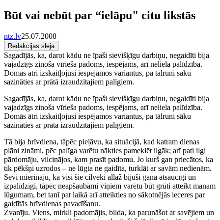
Būt vai nebūt par “ielāpu" citu likstās
ntz.lv
25.07.2008
Redakcijas sleja
Sagadījās, ka, darot kādu ne īpaši sievišķīgu darbiņu, negaidīti bija
vajadzīgs zinoša vīrieša padoms, iespējams, arī neliela palīdzība.
Domās ātri izskaitļojusi iespējamos variantus, pa tālruni sāku
sazināties ar prātā izraudzītajiem palīgiem.
Sagadījās, ka, darot kādu ne īpaši sievišķīgu darbiņu, negaidīti bija
vajadzīgs zinoša vīrieša padoms, iespējams, arī neliela palīdzība.
Domās ātri izskaitļojusi iespējamos variantus, pa tālruni sāku
sazināties ar prātā izraudzītajiem palīgiem.
Tā bija brīvdiena, tāpēc pieļāvu, ka situācijā, kad katram dienas
plāni zināmi, pēc palīga varētu nākties pameklēt ilgāk; arī pati ilgi
pārdomāju, vilcinājos, kam prasīt padomu. Jo kurš gan priecātos, ka
tik pēkšņi uzrodos – ne lūgta ne gaidīta, turklāt ar savām nedienām.
Sevi mierināju, ka visi šie cilvēki allaž bijuši gana atsaucīgi un
izpalīdzīgi, tāpēc neapšaubāmi viņiem varētu būt grūti atteikt manam
lūgumam, bet tanī pat laikā arī atteikties no sākotnējās ieceres par
gaidītās brīvdienas pavadīšanu.
Zvanīju. Viens, mirkli padomājis, bilda, ka parunāšot ar savējiem un