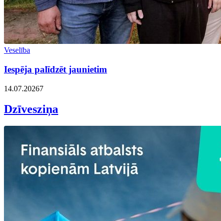
Veselība
Iespēja palīdzēt jaunietim
14.07.2026
7
Dzīvesziņa