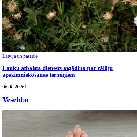
Latvija un pasaulē
Lauku atbalsta dienests atgādina par zālāju
apsaimniekošanas termiņiem
06.08.2026
1
Veselība