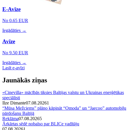
E-Avīze
No 0.65 EUR
Iegādāties →
Avīze
No 9.50 EUR
Iegādāties →
Lasīt e-avīzi
Jaunākās ziņas
«Cinevilla» mācībās tiksies Baltijas valstu un Ukrainas enerģētikas
speciālisti
Ilze Dimante
07.08.2026
1
“Mūsa Mežciems” plāno kāpināt “Omoda” un “Jaecoo” automobiļu
pārdošanu Baltijā
Reklāma
07.08.2026
5
Ārkārtas sēdē nobalso par BLICe vadītāju
07.08.2026
1