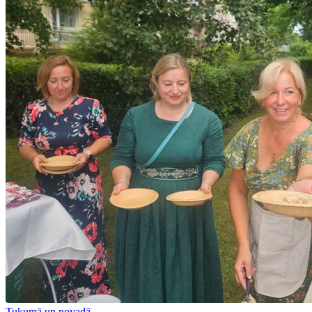
Tukumā un novadā