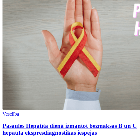
Veselība
Pasaules Hepatīta dienā izmantot bezmaksas B un C
hepatīta ekspresdiagnostikas iespējas