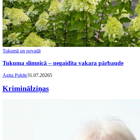
Tukumā un novadā
Tukuma slimnīcā – negaidīta vakara pārbaude
Agita Puķīte
31.07.2026
5
Kriminālziņas