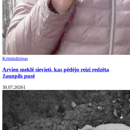
Kriminālziņas
Arvien meklē sievieti, kas pēdējo reizi redzēta
Jaunpils pusē
30.07.2026
1