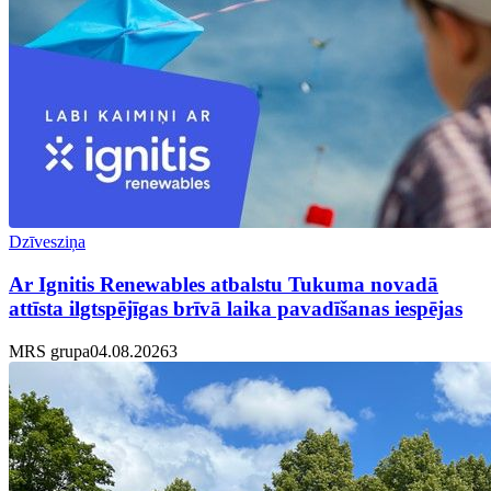
Dzīvesziņa
Ar Ignitis Renewables atbalstu Tukuma novadā
attīsta ilgtspējīgas brīvā laika pavadīšanas iespējas
MRS grupa
04.08.2026
3