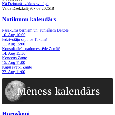
Kā Dzintarā svētkus svinēja!
Valda Dzelzkalēja
07.08.2026
1
8
Notikumu kalendārs
Pasākums bērniem un jauniešiem Degolē
10. Aug 10:00
Iedzīvotāju sapulce Tukumā
11. Aug 15:00
Konsultatīvās padomes sēde Zemītē
14. Aug 15:30
Koncerts Zantē
15. Aug 11:00
Kapu svētki Zantē
22. Aug 11:00
Horoskopi