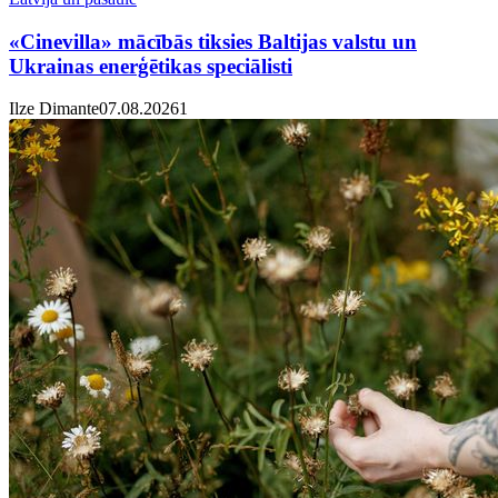
«Cinevilla» mācībās tiksies Baltijas valstu un
Ukrainas enerģētikas speciālisti
Ilze Dimante
07.08.2026
1