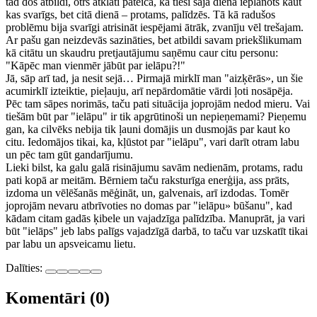
tad dos atbildi, otrs atklāti pateica, ka tieši šajā dienā ieplānots kaut
kas svarīgs, bet citā dienā – protams, palīdzēs. Tā kā radušos
problēmu bija svarīgi atrisināt iespējami ātrāk, zvanīju vēl trešajam.
Ar pašu gan neizdevās sazināties, bet atbildi savam priekšlikumam
kā citātu un skaudru pretjautājumu saņēmu caur citu personu:
"Kāpēc man vienmēr jābūt par ielāpu?!"
Jā, sāp arī tad, ja nesit sejā… Pirmajā mirklī man "aizķērās», un šie
acumirklī izteiktie, pieļauju, arī nepārdomātie vārdi ļoti nosāpēja.
Pēc tam sāpes norimās, taču pati situācija joprojām nedod mieru. Vai
tiešām būt par "ielāpu" ir tik apgrūtinoši un nepieņemami? Pieņemu
gan, ka cilvēks nebija tik ļauni domājis un dusmojās par kaut ko
citu. Iedomājos tikai, ka, kļūstot par "ielāpu", vari darīt otram labu
un pēc tam gūt gandarījumu.
Lieki bilst, ka galu galā risinājumu savām nedienām, protams, radu
pati kopā ar meitām. Bērniem taču raksturīga enerģija, ass prāts,
izdoma un vēlēšanās mēģināt, un, galvenais, arī izdodas. Tomēr
joprojām nevaru atbrīvoties no domas par "ielāpu» būšanu", kad
kādam citam gadās ķibele un vajadzīga palīdzība. Manuprāt, ja vari
būt "ielāps" jeb labs palīgs vajadzīgā darbā, to taču var uzskatīt tikai
par labu un apsveicamu lietu.
Dalīties:
Komentāri (0)