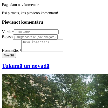
Pagaidām nav komentāru
Esi pirmais, kas pievieno komentāru!
Pievienot komentāru
Confirm your email address
Vārds *
E-pasts
Komentārs *
Nosūtīt
Tukumā un novadā