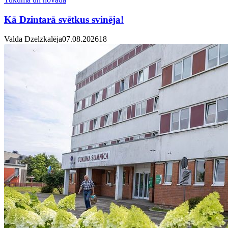
Kā Dzintarā svētkus svinēja!
Valda Dzelzkalēja
07.08.2026
1
8