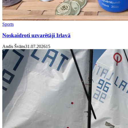
Sports
Noskaidroti uzvarētāji Irlavā
Andis Švāns
31.07.2026
1
5