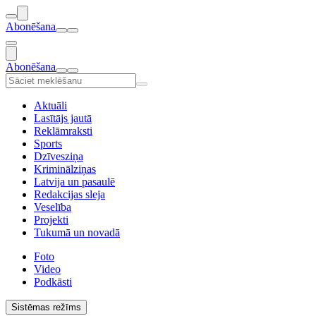
Abonēšana
Abonēšana
Aktuāli
Lasītājs jautā
Reklāmraksti
Sports
Dzīvesziņa
Kriminālziņas
Latvija un pasaulē
Redakcijas sleja
Veselība
Projekti
Tukumā un novadā
Foto
Video
Podkāsti
Sistēmas režīms