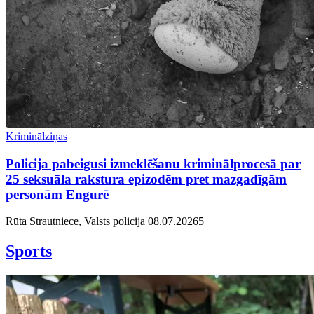
Kriminālziņas
Policija pabeigusi izmeklēšanu kriminālprocesā par
25 seksuāla rakstura epizodēm pret mazgadīgām
personām Engurē
Rūta Strautniece, Valsts policija
08.07.2026
5
Sports