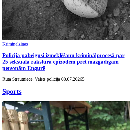
Kriminālziņas
Policija pabeigusi izmeklēšanu kriminālprocesā par
25 seksuāla rakstura epizodēm pret mazgadīgām
personām Engurē
Rūta Strautniece, Valsts policija
08.07.2026
5
Sports