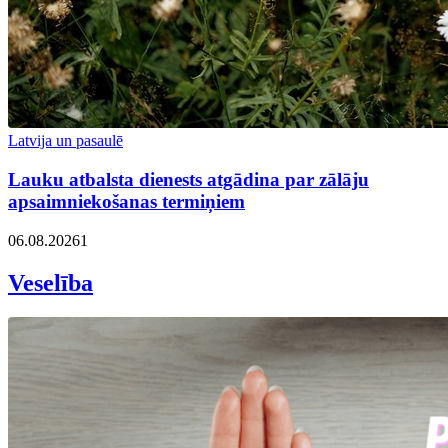
Latvija un pasaulē
Lauku atbalsta dienests atgādina par zālāju
apsaimniekošanas termiņiem
06.08.2026
1
Veselība