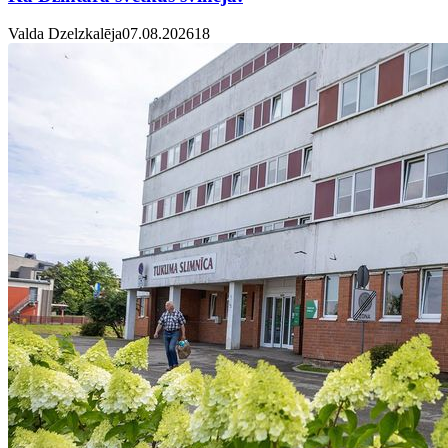
Valda Dzelzkalēja
07.08.2026
1
8