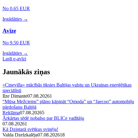
No 0.65 EUR
Iegādāties →
Avīze
No 9.50 EUR
Iegādāties →
Lasīt e-avīzi
Jaunākās ziņas
«Cinevilla» mācībās tiksies Baltijas valstu un Ukrainas enerģētikas
speciālisti
Ilze Dimante
07.08.2026
1
“Mūsa Mežciems” plāno kāpināt “Omoda” un “Jaecoo” automobiļu
pārdošanu Baltijā
Reklāma
07.08.2026
5
Ārkārtas sēdē nobalso par BLICe vadītāju
07.08.2026
1
Kā Dzintarā svētkus svinēja!
Valda Dzelzkalēja
07.08.2026
1
8