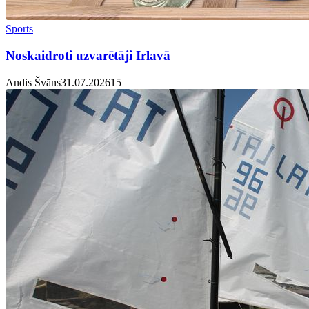
Sports
Noskaidroti uzvarētāji Irlavā
Andis Švāns
31.07.2026
1
5