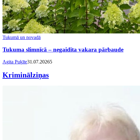
Tukumā un novadā
Tukuma slimnīcā – negaidīta vakara pārbaude
Agita Puķīte
31.07.2026
5
Kriminālziņas