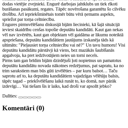
dodas vietējie zvejnieki. Engurē darbojas jahtklubs un tiek rīkoti
burāšanas pasākumi, regates. Tāpēc novērošana garantētu šo cilvēku
drošību. Arī iepriekšminētais tomēr būtu vērā ņemams aspekts,
spriežot par torņa celtniecību.
Engures pirmsvēlēšanu diskusijā bijām liecinieki, kā šajā situācijā
ieviest skaidrību cenšas topošie deputātu kandidāti. Kaut gan nekas
vēl nav izvērtēts, kaut gan objektam vēl gaidāma ar likumu noteiktā
apspriešana, deputātu kandidātiem jautājums izskanēja tāds kā
ultimāts: "Pieļausiet torņa celtniecību vai nē?" Un tavu humoru! Visi
deputātu kandidātu pārstāvji kā viens, bez mazākās šaubīšanās
apgalvoja, ka pret iedzīvotājiem neies un torni necels.
Pirms tam gan brīdim bijām dzirdējuši ļoti nopietnus un pamatotus
deputātu kandidātu novada nākotnes redzējumus, pat sapratu, ka no
trim sarakstiem man būs gūti izvēlēties – par kuru balsot… Taču
saprotu arī to, ka deputātu kandidātiem vajadzīgas vēlētāju balsis,
tāpēc tagad – priekšvēlēšanu laikā runāt to, ko domā, nav pārāk
izdevīgi… Vai tiešam šis ir laiks, kad droši var apsolīt jebko?
Dalīties:
Komentāri (0)