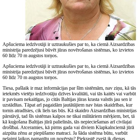
Apšuciema iedzīvotāji ir uztraukušies par to, ka ciemā Aizsardzības
ministrija paredzējusi būvēt jūras novērošanas sistēmas, ko izvietos
60 līdz 70 m augstos torņos.
Apšuciema iedzīvotāji ir uztraukušies par to, ka ciemā Aizsardzības
ministrija paredzējusi būvēt jūras novērošanas sistēmas, ko izvietos
60 līdz 70 m augstos torņos.
Tiesa, pašlaik ir maz informācijas par šīm sistēmām, nav ziņu, kā tās
ietekmēs vietējo iedzīvotāju dzīves kvalitāti, vai tās kaitēs vai varbūt
ir pavisam nekaitīgas, jo citās Baltijas jūras krasta valstīs jau sen ir
uzstādītas. Tāpat arī pagaidām jautātājiem nav īstas skaidrības, kur
tornis atradīsies, cik liels tas būs. Kā skaidro Aizsardzības ministrijas
pārstāvji, tad šīs sistēmas kalpos ne tikai militāriem mērķiem, bet, tā
kā kuģošana Baltijas jūrā palielinās, tās nepieciešamas arī civilajai
drošībai. Atceramies, kā pirms gada vai diviem Klapkalnciemā jūrā
aizpūta zēnu ar piepūšamo matraci. Ja šāda sistēma būtu, varbūt
nelaimi laikus pamanītu un novērstu? Piekrastē zvejā ik dienas