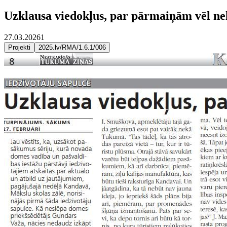
Uzklausa viedokļus, par pārmaiņām vēl ne
27.03.2026
1
Projekti
2025.lv/RMA/1.6.1/006