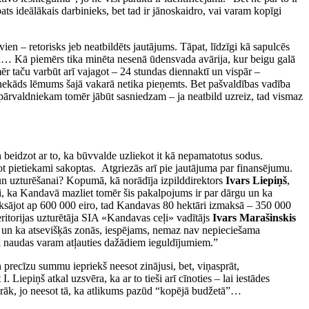
 pats ideālākais darbinieks, bet tad ir jānoskaidro, vai varam kopīgi
ien – retorisks jeb neatbildēts jautājums. Tāpat, līdzīgi kā sapulcēs
anā… Kā piemērs tika minēta nesenā ūdensvada avārija, kur beigu galā
mēr taču varbūt arī vajagot – 24 stundas diennaktī un vispār –
 – nekāds lēmums šajā vakarā netika pieņemts. Bet pašvaldības vadība
tos, pārvaldniekam tomēr jābūt sasniedzam – ja neatbild uzreiz, tad vismaz
n beidzot ar to, ka būvvalde uzliekot it kā nepamatotus sodus.
sot pietiekami sakoptas.
Atgriezās arī pie jautājuma par finansējumu.
 un uzturēšanai? Kopumā, kā norādīja izpilddirektors
Ivars Liepiņš
,
juši, ka Kandavā mazliet tomēr šis pakalpojums ir par dārgu un ka
maksājot ap 600 000 eiro, tad Kandavas 80 hektāri izmaksā – 350 000
eritorijas uzturētāja SIA «Kandavas ceļi» vadītājs
Ivars Marašinskis
īts, un ka atsevišķās zonās, iespējams, nemaz nav nepieciešama
k naudas varam atļauties dažādiem ieguldījumiem.”
n precīzu summu iepriekš neesot zinājusi, bet, viņasprāt,
iepiņš atkal uzsvēra, ka ar to tieši arī cīnoties – lai iestādes
airāk, jo neesot tā, ka atlikums pazūd “kopējā budžetā”…