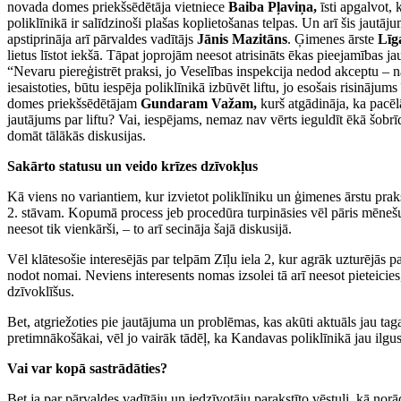
novada domes priekšsēdētāja vietniece
Baiba Pļaviņa,
īsti apgalvot,
poliklīnikā ir salīdzinoši plašas koplietošanas telpas. Un arī šis jautā
apstiprināja arī pārvaldes vadītājs
Jānis Mazitāns
. Ģimenes ārste
Līg
lietus līstot iekšā. Tāpat joprojām neesot atrisināts ēkas pieejamības 
“Nevaru piereģistrēt praksi, jo Veselības inspekcija nedod akceptu – n
iesaistoties, būtu iespēja poliklīnikā izbūvēt liftu, jo esošais risinājum
domes priekšsēdētājam
Gundaram Važam,
kurš atgādināja, ka pacēlā
jautājums par liftu? Vai, iespējams, nemaz nav vērts ieguldīt ēkā šobrī
domāt tālākās diskusijas.
Sakārto statusu un veido krīzes dzīvokļus
Kā viens no variantiem, kur izvietot poliklīniku un ģimenes ārstu prakse
2. stāvam. Kopumā process jeb procedūra turpināsies vēl pāris mēnešu, t
neesot tik vienkārši, – to arī secināja šajā diskusijā.
Vēl klātesošie interesējās par telpām Zīļu iela 2, kur agrāk uzturējās
nodot nomai. Neviens interesents nomas izsolei tā arī neesot pieteicies,
dzīvoklīšus.
Bet, atgriežoties pie jautājuma un problēmas, kas akūti aktuāls jau tagad
pretimnākošākai, vēl jo vairāk tādēļ, ka Kandavas poliklīnikā jau ilgu
Vai var kopā sastrādāties?
Bet ja par pārvaldes vadītāju un iedzīvotāju parakstīto vēstuli, kā norā