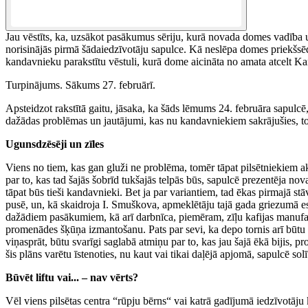
Jau vēstīts, ka, uzsākot pasākumus sēriju, kurā novada domes vadība u
norisinājās pirmā šādaiedzīvotāju sapulce. Kā neslēpa domes priekšsē
kandavnieku parakstītu vēstuli, kurā dome aicināta no amata atcelt K
Turpinājums. Sākums 27. februārī.
Apsteidzot rakstītā gaitu, jāsaka, ka šāds lēmums 24. februāra sapulc
dažādas problēmas un jautājumi, kas nu kandavniekiem sakrājušies, tost
Ugunsdzēsēji un zīles
Viens no tiem, kas gan gluži ne problēma, tomēr tāpat pilsētniekiem a
par to, kas tad šajās šobrīd tukšajās telpās būs, sapulcē prezentēja 
tāpat būs tieši kandavnieki. Bet ja par variantiem, tad ēkas pirmajā st
pusē, un, kā skaidroja I. Smuškova, apmeklētāju tajā gada griezumā esot
dažādiem pasākumiem, kā arī darbnīca, piemēram, zīļu kafijas manufaktū
promenādes šķūņa izmantošanu. Pats par sevi, ka depo tornis arī būtu kā
viņasprāt, būtu svarīgi saglabā atmiņu par to, kas jau šajā ēkā bijis, p
šis plāns varētu īstenoties, nu kaut vai tikai daļējā apjomā, sapulcē so
Būvēt liftu vai... – nav vērts?
Vēl viens pilsētas centra “rūpju bērns“ vai katrā gadījumā iedzīvotāju