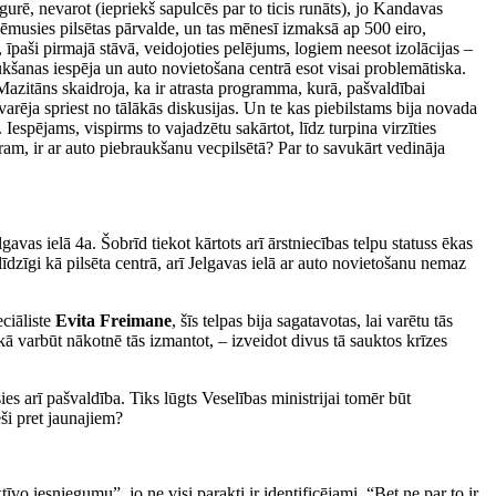
gurē,
nevarot (iepriekš sapulcēs par to ticis runāts), jo Kandavas
uzņēmusies pilsētas pārvalde, un tas mēnesī izmaksā ap 500 eiro,
 īpaši pirmajā stāvā, veidojoties pelējums, logiem neesot izolācijas –
aukšanas iespēja un auto novietošana centrā esot visai problemātiska.
Mazitāns skaidroja, ka ir atrasta programma, kurā, pašvaldībai
ā varēja spriest no tālākās diskusijas. Un te kas piebilstams bija novada
 Iespējams, vispirms to vajadzētu sakārtot, līdz turpina virzīties
ēram, ir ar auto piebraukšanu vecpilsētā? Par to savukārt vedināja
avas ielā 4a. Šobrīd tiekot kārtots arī ārstniecības telpu statuss ēkas
īdzīgi kā pilsēta centrā, arī Jelgavas ielā ar auto novietošanu nemaz
eciāliste
Evita Freimane
, šīs telpas bija sagatavotas, lai varētu tās
 kā varbūt nākotnē tās izmantot, – izveidot divus tā sauktos krīzes
ies arī pašvaldība. Tiks lūgts Veselības ministrijai tomēr būt
eši pret jaunajiem?
īvo iesniegumu”, jo ne visi parakti ir identificējami. “Bet ne par to ir