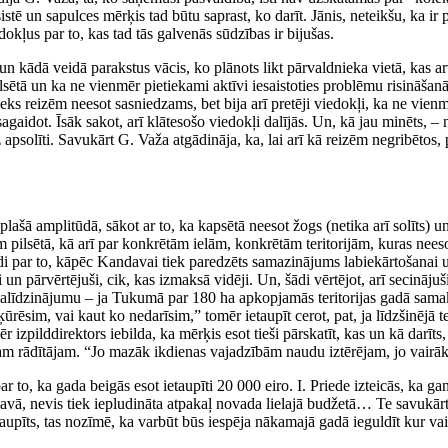
sistē un sapulces mērķis tad būtu saprast, ko darīt. Jānis, neteikšu, ka ir
edokļus par to, kas tad tās galvenās sūdzības ir bijušas.
 kādā veidā parakstus vācis, ko plānots likt pārvaldnieka vietā, kas arv
pilsētā un ka ne vienmēr pietiekami aktīvi iesaistoties problēmu risināš
nieks reizēm neesot sasniedzams, bet bija arī pretēji viedokļi, ka ne vien
agaidot. Īsāk sakot, arī klātesošo viedokļi dalījās. Un, kā jau minēts,
 reiz apsolīti. Savukārt G. Važa atgādināja, ka, lai arī kā reizēm negribē
ašā amplitūdā, sākot ar to, ka kapsētā neesot žogs (netika arī solīts) u
tiem pilsētā, kā arī par konkrētām ielām, konkrētām teritorijām, kuras nee
ildi par to, kāpēc Kandavai tiek paredzēts samazinājums labiekārtošanai
i un pārvērtējuši, cik, kas izmaksā vidēji. Un, šādi vērtējot, arī secinā
ja salīdzinājumu – ja Tukumā par 180 ha apkopjamās teritorijas gadā sa
ēsim, vai kaut ko nedarīsim,” tomēr ietaupīt cerot, pat, ja līdzšinējā t
ēr izpilddirektors iebilda, ka mērķis esot tieši pārskatīt, kas un kā dar
jam rādītājam. “Jo mazāk ikdienas vajadzībām naudu iztērējam, jo vairā
r to, ka gada beigās esot ietaupīti 20 000 eiro. I. Priede izteicās, ka ga
ā, nevis tiek iepludināta atpakaļ novada lielajā budžetā… Te savukārt I. L
taupīts, tas nozīmē, ka varbūt būs iespēja nākamajā gadā ieguldīt kur v