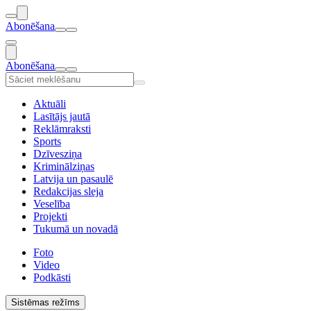
Abonēšana
Abonēšana
Aktuāli
Lasītājs jautā
Reklāmraksti
Sports
Dzīvesziņa
Kriminālziņas
Latvija un pasaulē
Redakcijas sleja
Veselība
Projekti
Tukumā un novadā
Foto
Video
Podkāsti
Sistēmas režīms