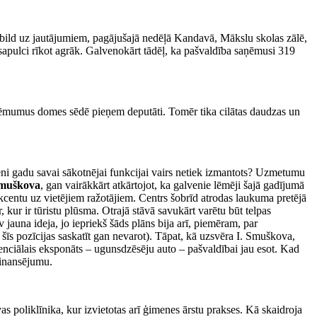
atbild uz jautājumiem, pagājušajā nedēļā Kandavā, Mākslu skolas zālē,
sapulci rīkot agrāk. Galvenokārt tādēļ, ka pašvaldība saņēmusi 319
 – lēmumus domes sēdē pieņem deputāti. Tomēr tika cilātas daudzas un
eni gadu savai sākotnējai funkcijai vairs netiek izmantots? Uzmetumu
Smuškova
, gan vairākkārt atkārtojot, ka galvenie lēmēji šajā gadījumā
 akcentu uz vietējiem ražotājiem. Centrs šobrīd atrodas laukuma pretējā
 kur ir tūristu plūsma. Otrajā stāvā savukārt varētu būt telpas
jauna ideja, jo iepriekš šāds plāns bija arī, piemēram, par
 šīs pozīcijas saskatīt gan nevarot). Tāpat, kā uzsvēra I. Smuškova,
potenciālais eksponāts – ugunsdzēsēju auto – pašvaldībai jau esot. Kad
 finansējumu.
s poliklīnika, kur izvietotas arī ģimenes ārstu prakses. Kā skaidroja