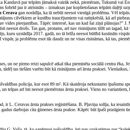
 ka Kandavā par telpām jāmaksā vairāk nekā, piemēram, Tukumā vai En
jums šobrīd jau ir atrisināts – izmaksas par koplietošanas telpām daļēji 
a Cerava
gan norādīja, ka tā nebūt neesot vienīgā problēma. Vēl telpās,
jautājums cilvēkiem ar kustību traucējumiem vai ratiņkrēslā, kā arī piebr
av vides pieejamības. Tāpēc interesē, kas un kad šai ziņā plānojas?” J. 
s īsti neesot drošs. Tas gan, protams, arī nav risinājums tūlīt un tagad, k
js, kuru uzstādīja 2017. gadā, no tā brīža neesot būtībā kustināts vispār.
d vispār, ja problēmu esot tik daudz un ne visas risināmas, kā tas, piem
s, un ne pirmo reizi sapulcē atkal tika pieminēta sociālā centra ēka, Jelg
ādēļ tas tiešām varētu būt kā risinājums arī ārsta praksei. Vienlaikus, l
 pašvaldības policija, kur esot 89 m². Kā skaidroja nekustamo īpašumu sp
 un telpas arī īsti neesot piemērotas ārsta praksei. Viens no variantiem,
, ir L. Ceravas ārsta prakses reģistrēšana. B. Pļaviņa solīja, ka iesaistīs
s gadus darbojas cita ģimenes ārsta prakse. Kāpēc būt īpaši prasīgiem ti
dīja G. Važa, tā, ko saņēmusi pašvaldība, īsti nav uzskatāmas par “kolekt