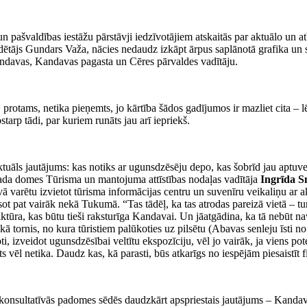
n pašvaldības iestāžu pārstāvji iedzīvotājiem atskaitās par aktuālo un 
dētājs Gundars Važa, nācies nedaudz izkāpt ārpus saplānotā grafika un 
andavas, Kandavas pagasta un Cēres pārvaldes vadītāju.
ē, protams, netika pieņemts, jo kārtība šādos gadījumos ir mazliet cita
arp tādi, par kuriem runāts jau arī iepriekš.
ktuāls jautājums: kas notiks ar ugunsdzēsēju depo, kas šobrīd jau aptuv
novada domes Tūrisma un mantojuma attīstības nodaļas vadītāja
Ingrīda 
āvā varētu izvietot tūrisma informācijas centru un suvenīru veikaliņu ar
 pat vairāk nekā Tukumā. “Tas tādēļ, ka tas atrodas pareizā vietā – tur,
ra, kas būtu tieši raksturīga Kandavai. Un jāatgādina, ka tā nebūt nav 
 tornis, no kura tūristiem palūkoties uz pilsētu (Abavas senleju īsti no
roti, izveidot ugunsdzēsībai veltītu ekspozīciju, vēl jo vairāk, ja viens 
līts vēl netika. Daudz kas, kā parasti, būs atkarīgs no iespējām piesaistīt
 konsultatīvās padomes sēdēs daudzkārt apspriestais jautājums – Kandava