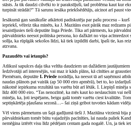
stāsts. Ja tik daudzi cilvēki to ir parakstījuši, tad problēma kaut kur ek
turpināt strādāt?” Tā sarunu iesāka priekšsēdētājs, aicinot arī paust vi
Iesākumā gan sanākušie atkārtoti padiskutēja par pašu procesu – kurš un
iepriekš, vēlreiz tika minēts, ka J. Mazitāns esot pārāk maz redzams 
iesaistījusies tieši deputāte Inga Priede. Tika arī pārmests, ka pārvald
pārvaldnieks neesot politiska persona, ko dažkārt no viņa acīmredzot s
solīja, ka rūpīgāk sekošos līdzi, kā tiek izpildīti darbi, īpaši tie, kas
atzvana.
Pazaudēts vai ietaupīs?
Atlikusī sapulces daļa tika veltīta daudziem un dažādiem jautājumiem pl
Iedzīvotāji arī interesējās, vai maz ir kāds plāns, kā cīnīties ar graus
Piemēram, deputāte
I. Priede
norādīja, ka neesot tā arī saņēmusi atb
naudas plānots pat vairāk (ap 50 000 eiro apmērā), bet to, ko izdarījuš
nākotnē iepirkuma rezultātā tas varētu būt arī lētāk. I. Liepiņš minē
līdz 400 000 eiro. “Tas nenozīmē, ka mēs kaut ko neslaucīsim vai nešķūr
minēja, ka, ļoti iespējams, beigu galā tomēr varētu ciest kvalitāte. Tom
septiņkārtēja pļaušana sezonā…– šai ziņā gribot tuvoties kādam vidē
Vēl viens pārmetums un šajā gadījumā tieši J. Mazitāna virzienā bija pa
pārvaldniekam tomēr būtu vajadzējis pacīnīties, lai nauda paliek Kandav
nemēģina iztērēt visu līdz pēdējam centam gada nogalē. Un, ja tiek ie