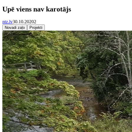
Upē viens nav karotājs
ntz.lv
30.10.2020
2
Novadi zaļo
Projekti