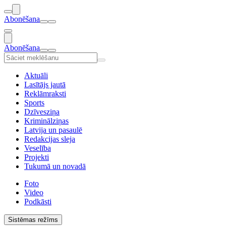
Abonēšana
Abonēšana
Aktuāli
Lasītājs jautā
Reklāmraksti
Sports
Dzīvesziņa
Kriminālziņas
Latvija un pasaulē
Redakcijas sleja
Veselība
Projekti
Tukumā un novadā
Foto
Video
Podkāsti
Sistēmas režīms