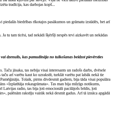
ēta tradīcija, kas darbojas kopš...
vi piedalās biedrības rīkotajos pasākumos un grāmatu izstādēs, bet arī
. Ja tu tam ticēsi, tad nekādi šķēršļi nespēs tevi aizkavēt un nekādas
rs vai dzenulis, kas pamudināja no tulkošanas beidzot pievērsties
. Taču jāsaka, tas nebija visai interesants un radošs darbs, dvēsele
aču arī varētu kaut ko uzrakstīt, turklāt varētu pat labāk nekā tie
u. Pamēģināju. Tolaik, pirms divdesmit gadiem, bija tāda visai populāra
āns «Izplatītāja rokasgrāmata». Tas man bija milzīgs notikums,
atvijas radio, tas bija ļoti emocionāli pacilājošs brīdis, ļoti
ārs», palēnām rakstīju vairāk nekā desmit gadus. Arī tā iznāca apgādā