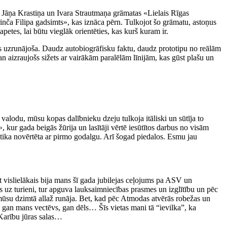
u Jāņa Krastiņa un Ivara Strautmaņa grāmatas «Lielais Rīgas
rinča Filipa gadsimts», kas iznāca pērn. Tulkojot šo grāmatu, astoņus
tes, lai būtu vieglāk orientēties, kas kurš kuram ir.
ās uzrunājoša. Daudz autobiogrāfisku faktu, daudz prototipu no reālām
n aizraujošs sižets ar vairākām paralēlām līnijām, kas gūst plašu un
valodu, mūsu kopas dalībnieku dzeju tulkoja itāliski un sūtīja to
kur gada beigās žūrija un lasītāji vērtē iesūtītos darbus no visām
tika novērtēta ar pirmo godalgu. Arī šogad piedalos. Esmu jau
et vislielākais bija mans šī gada jubilejas ceļojums pa ASV un
 uz turieni, tur apguva lauksaimniecības prasmes un izglītību un pēc
 mūsu dzimtā allaž runāja. Bet, kad pēc Atmodas atvērās robežas un
gan mans vectēvs, gan dēls… Šīs vietas mani tā “ievilka”, ka
 Karību jūras salas…