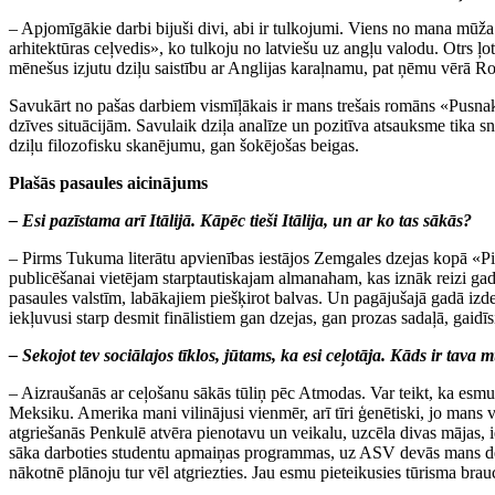
– Apjomīgākie darbi bijuši divi, abi ir tulkojumi. Viens no mana mūža
arhitektūras ceļvedis», ko tulkoju no latviešu uz angļu valodu. Otrs ļ
mēnešus izjutu dziļu saistību ar Anglijas karaļnamu, pat ņēmu vērā Ro
Savukārt no pašas darbiem vismīļākais ir mans trešais romāns «Pusnakt
dzīves situācijām. Savulaik dziļa analīze un pozitīva atsauksme tika s
dziļu filozofisku skanējumu, gan šokējošas beigas.
Plašās pasaules aicinājums
– Esi pazīstama arī Itālijā. Kāpēc tieši Itālija, un ar ko tas sākās?
– Pirms Tukuma literātu apvienības iestājos Zemgales dzejas kopā «Pies
publicēšanai vietējam starptautiskajam almanaham, kas iznāk reizi gadā
pasaules valstīm, labākajiem piešķirot balvas. Un pagājušajā gadā iz
iekļuvusi starp desmit finālistiem gan dzejas, gan prozas sadaļā, gaidī
– Sekojot tev sociālajos tīklos, jūtams, ka esi ceļotāja. Kāds ir tav
– Aizraušanās ar ceļošanu sākās tūliņ pēc Atmodas. Var teikt, ka esmu 
Meksiku. Amerika mani vilinājusi vienmēr, arī tīri ģenētiski, jo mans
atgriešanās Penkulē atvēra pienotavu un veikalu, uzcēla divas mājas, 
sāka darboties studentu apmaiņas programmas, uz ASV devās mans dēls
nākotnē plānoju tur vēl atgriezties. Jau esmu pieteikusies tūrisma b