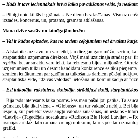
– Kāds ir tavs iecienītākais brīvā laika pavadīšanas veids, ja neskai
– Pilnīgi noteikti tās ir grāmatas. Ne dienu bez lasīšanas. Vismaz cenš
izstādes, koncertus, un, protams, grāmatu atklāšanas.
Mana dzīve sastāv no laimīgajām lozēm
– Vai ir kādas epizodes, kas no taviem ceļojumiem vai ārvalstu karj
– Atskatoties uz savu, nu var teikt, jau diezgan garo mūžu, secinu, 
starptautiska uzņēmuma direktors. Viņš mani uzaicināja strādāt par firm
repšiku
, bet ar smaidu varu teikt, ka reiz esmu bijusi miljonāre. Otrre
uzņēmumiem tulku un desmit kandidātu konkurencē es tiku pieņemta d
zemiem ienākumiem par gadījuma tulkošanas darbiem pēkšņi nokļuvu paš
starptautiskā vidē, ”dzīvas valodas” lietošana un komunikācija ar ”dz
– Esi tulkotāja, rakstniece, skolotāja, strādājusi skolā, starptauti
– Bija tāds interesants laika posms, kas man pašai ļoti patika. Tā sa
grāmatas, bija tikai viena – «Globuss», un tur vakanču nebija. Bet bija
iespēju, kur pielietot savas angļu valodas zināšanas, un iestājos «Intū
«Latvija» (Tagadējais nosaukums «Radisson Blu Hotel Latvija». – Red.). 
risinājās arī daži labi romāna cienīgi notikumi, kurus pēc tam izmant
grafiki.