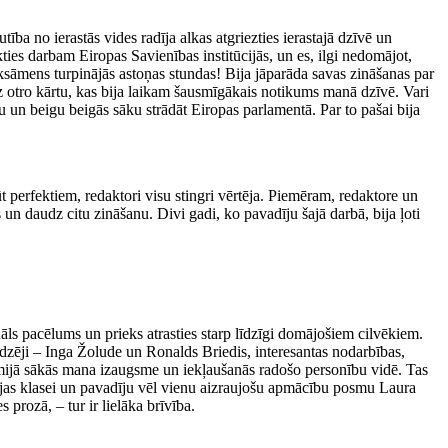
a no ierastās vides radīja alkas atgriezties ierastajā dzīvē un
ties darbam Eiropas Savienības institūcijās, un es, ilgi nedomājot,
sāmens turpinājās astoņas stundas! Bija jāparāda savas zināšanas par
uz otro kārtu, kas bija laikam šausmīgākais notikums manā dzīvē. Vari
ju un beigu beigās sāku strādāt Eiropas parlamentā. Par to pašai bija
t perfektiem, redaktori visu stingri vērtēja. Piemēram, redaktore un
n daudz citu zināšanu. Divi gadi, ko pavadīju šajā darbā, bija ļoti
onāls pacēlums un prieks atrasties starp līdzīgi domājošiem cilvēkiem.
dzēji – Inga Žolude un Ronalds Briedis, interesantas nodarbības,
ēmijā sākās mana izaugsme un iekļaušanās radošo personību vidē. Tas
ģijas klasei un pavadīju vēl vienu aizraujošu apmācību posmu Laura
rozā, – tur ir lielāka brīvība.