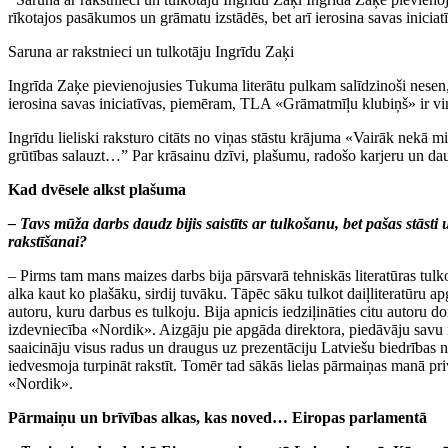
rīkotajos pasākumos un grāmatu izstādēs, bet arī ierosina savas inicia
Saruna ar rakstnieci un tulkotāju Ingrīdu Zaķi
Ingrīda Zaķe pievienojusies Tukuma literātu pulkam salīdzinoši nesen, 
ierosina savas iniciatīvas, piemēram, TLA «Grāmatmīļu klubiņš» ir viņ
Ingrīdu lieliski raksturo citāts no viņas stāstu krājuma «Vairāk nekā m
grūtības salauzt…” Par krāsainu dzīvi, plašumu, radošo karjeru un daud
Kad dvēsele alkst plašuma
– Tavs mūža darbs daudz bijis saistīts ar tulkošanu, bet pašas stāsti
rakstīšanai?
– Pirms tam mans maizes darbs bija pārsvarā tehniskās literatūras tulko
alka kaut ko plašāku, sirdij tuvāku. Tāpēc sāku tulkot daiļliteratūru a
autoru, kuru darbus es tulkoju. Bija apnicis iedziļināties citu autoru 
izdevniecība «Nordik». Aizgāju pie apgāda direktora, piedāvāju savu m
saaicināju visus radus un draugus uz prezentāciju Latviešu biedrības nam
iedvesmoja turpināt rakstīt. Tomēr tad sākās lielas pārmaiņas manā pr
«Nordik».
Pārmaiņu un brīvības alkas, kas noved… Eiropas parlamentā