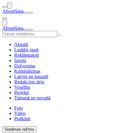
Abonēšana
Abonēšana
Aktuāli
Lasītājs jautā
Reklāmraksti
Sports
Dzīvesziņa
Kriminālziņas
Latvija un pasaulē
Redakcijas sleja
Veselība
Projekti
Tukumā un novadā
Foto
Video
Podkāsti
Sistēmas režīms