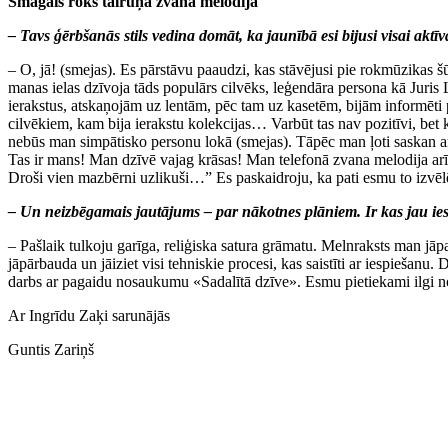
Smagais roks tālruņa zvana melodijā
– Tavs ģērbšanās stils vedina domāt, ka jaunībā esi bijusi visai akt
– O, jā! (smejas). Es pārstāvu paaudzi, kas stāvējusi pie rokmūzikas šū
manas ielas dzīvoja tāds populārs cilvēks, leģendāra persona kā Juris L
ierakstus, atskaņojām uz lentām, pēc tam uz kasetēm, bijām informēt
cilvēkiem, kam bija ierakstu kolekcijas… Varbūt tas nav pozitīvi, bet ko
nebūs man simpātisko personu lokā (smejas). Tāpēc man ļoti saskan a
Tas ir mans! Man dzīvē vajag krāsas! Man telefonā zvana melodija arī 
Droši vien mazbērni uzlikuši…” Es paskaidroju, ka pati esmu to izvēl
– Un neizbēgamais jautājums – par nākotnes plāniem. Ir kas jau iesā
– Pašlaik tulkoju garīga, reliģiska satura grāmatu. Melnraksts man jāp
jāpārbauda un jāiziet visi tehniskie procesi, kas saistīti ar iespiešan
darbs ar pagaidu nosaukumu «Sadalītā dzīve». Esmu pietiekami ilgi nod
Ar Ingrīdu Zaķi sarunājās
Guntis Zariņš