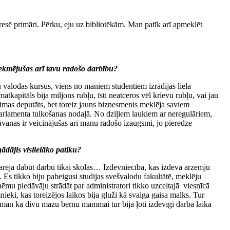
eresē primāri. Pērku, eju uz bibliotēkām. Man patīk arī apmeklēt
etekmējušas arī tavu radošo darbību?
 valodas kursus, viens no maniem studentiem izrādījās liela
kapitāls bija miljons rubļu, īsti neatceros vēl krievu rubļu, vai jau
Saeimas deputāts, bet toreiz jauns biznesmenis meklēja saviem
rlamenta tulkošanas nodaļā. No dziļiem laukiem ar neregulāriem,
vanas ir veicinājušas arī manu radošo izaugsmi, jo pieredze
ādājis vislielāko patiku?
varēja dabūt darbu tikai skolās… Izdevniecība, kas izdeva ārzemju
. Es tikko biju pabeigusi studijas svešvalodu fakultātē, meklēju
aņēmu piedāvāju strādāt par administratori tikko uzceltajā viesnīcā
ieki, kas toreizējos laikos bija gluži kā svaiga gaisa malks. Tur
o man kā divu mazu bērnu mammai tur bija ļoti izdevīgi darba laika