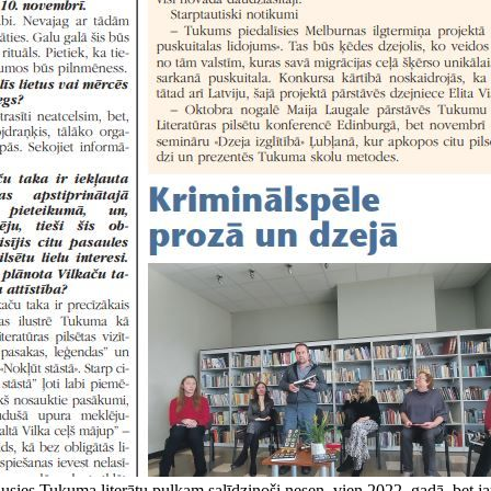
sies Tukuma literātu pulkam salīdzinoši nesen, vien 2022. gadā, bet jau 