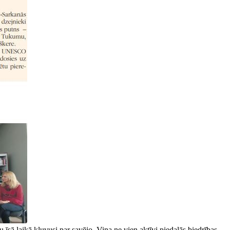
īsā laikā kļuvusi par savējo. Viņa ne vien aktīvi piedalās biedrības