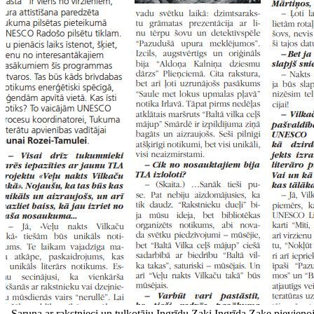
Saruna ar rakstnieci un tulkotāju Ingrīdu Zaķi Ingrīda Zaķe pievienoju