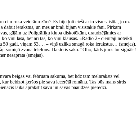
tu roka veterānu zīmē. Es biju ļoti cieši ar to visu saistīta, jo uz
a dabūt ierakstus, un mēs ar brāli bijām visīstākie fani. Pirkām
vas, gājām uz Poligrāfiķu kluba diskotēkām, draudzējāmies ar
o viņi lasa, bet arī tas, ko viņi klausās. «Radio 2» cienītāji noteikti
ja 50 gadi, viņam 53…, – viņš uzlika smagā roka ierakstus… (smejas).
šņi somiņā zvana telefons. Dakteris saka: “Oho, kāds jums tur signāls!
mēr nesaprata (smejas).
anvāra beigās vai februāra sākumā, bet līdz tam melnraksts vēl
u, kur beidzot ķeršos pie sava iecerētā romāna. Tas būs mans sirds
enācis laiks aprakstīt savu un savas paaudzes pieredzi.