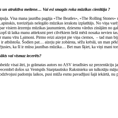
īva un atraktīva meitene… Vai esi smagās roka mūzikas cienītāja ?
puļa. Visa mana jaunība pagāja «The Beatles», «The Rolling Stones» un ci
apinskis, toreizējais nelegālo mūzikas ierakstu izplatītājs. No viņa varēj
i par visiem ārzemju mūzikas jaunumiem, dziesmu vārdus zinājām no gal
pš tā laika manu attieksmi pret cilvēkiem lielā mērā nosaka nevien tas, k
r manu vīru Laimoni. Pirmo reizi aizejot pie viņa ciemos, – tad man bi
ir atbilstoša. Šodien pat… aizeju pie zobārsta, sēžu krēslā, un man pēk
ējusies, ka šī ir mūsu jaunības mūzika… Bet man šķiet, ka viņi mani to
kts vai vismaz iecerēts?
abeidz visai ātri, jo grāmatas autors no ASV ieradīsies uz prezentāciju j
u. Decembrī došos uz Ventspils Starptautisko Rakstnieku un tulkotāju māj
zīvojusi padomju laikos, pusi mūža esmu pavadījusi šajā iekārtā, nu pi