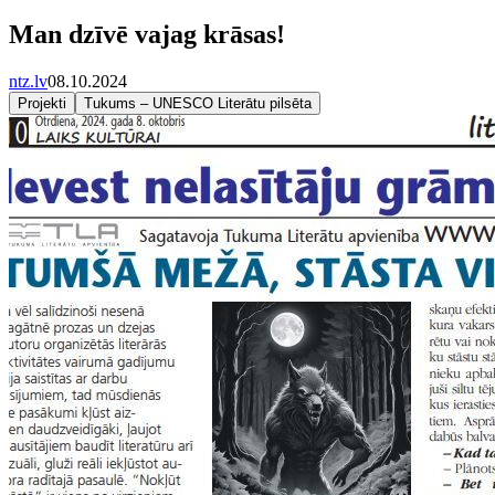
Man dzīvē vajag krāsas!
ntz.lv
08.10.2024
Projekti
Tukums – UNESCO Literātu pilsēta