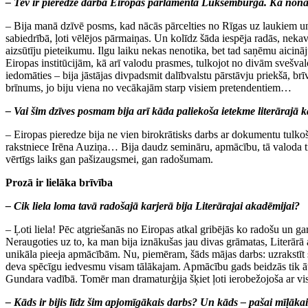
– Tev ir pieredze darbā Eiropas parlamentā Luksemburgā. Kā nonāci
– Bija manā dzīvē posms, kad nācās pārcelties no Rīgas uz laukiem un 
sabiedrībā, ļoti vēlējos pārmaiņas. Un kolīdz šāda iespēja radās, neka
aizsūtīju pieteikumu. Ilgu laiku nekas nenotika, bet tad saņēmu aici
Eiropas institūcijām, kā arī valodu prasmes, tulkojot no divām svešva
iedomāties – bija jāstājas divpadsmit dalībvalstu pārstāvju priekšā, br
brīnums, jo biju viena no vecākajām starp visiem pretendentiem…
– Vai šim dzīves posmam bija arī kāda paliekoša ietekme literārajā k
– Eiropas pieredze bija ne vien birokrātisks darbs ar dokumentu tulkoš
rakstniece Irēna Auziņa… Bija daudz semināru, apmācību, tā valoda tik
vērtīgs laiks gan pašizaugsmei, gan radošumam.
Prozā ir lielāka brīvība
– Cik liela loma tavā radošajā karjerā bija Literārajai akadēmijai?
– Ļoti liela! Pēc atgriešanās no Eiropas atkal gribējās ko radošu un ga
Neraugoties uz to, ka man bija iznākušas jau divas grāmatas, Literārā
unikāla pieeja apmācībām. Nu, piemēram, šāds mājas darbs: uzrakstīt 
deva spēcīgu iedvesmu visam tālākajam. Apmācību gads beidzās tik ātr
Gundara vadībā. Tomēr man dramaturģija šķiet ļoti ierobežojoša ar vis
– Kāds ir bijis līdz šim apjomīgākais darbs? Un kāds – pašai mīļāka