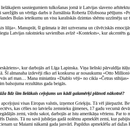
 lielākajiem sasniegumiem tulkošanas jomā ir Latvijas slaveno arhitekt
oti sarežģīts un vērtīgs darbs ir žurnālista Roberta Džobsona pētījums «P
landes Bulas ieteikumu un visu karaliskās dzimtas shēmu uzzīmēju uz tape
s lilija». Manuprāt, šī grāmata ir ātri uztverama un cilvēciskās emocij
niegta Latvijas rakstnieku savienības avīzē «Konteksts», kur akcentēts ga
kāriens», kur darbojās arī Līga Lapinska. Viņa lieliski pārvaldīja itāļu 
. Šī almanaha izdevēji rīko arī konkursu ar nosaukumu «Otto Millioni», 
devās arī man… Mana miniatūra «Diablo vēji» no cikla «Četras stihijas» 
sim balsojuma rezultātus gada beigās.
a mūža līdz šim lielākais ceļojums un kādi galamērķi plānoti nākotnē?
apceļojusi visas Eiropas valstis, izņemot Grieķiju. Tā vēl jāiepazīst. B
 vectēvs, kas cēlies no latviešu zemnieku ģimenes, 17 gadu vecumā devās
iegādājās zemi, vārdu sakot, darbojās ar īstu amerikāņa vērienu. Par to
 Dainis. Tā nu savā jubilejas gadā nolēmu apmeklēt zemi, kur pabijis 
raucienam uz Maiami nākamā gada janvārī. Papildus apmeklēšu arī dažas