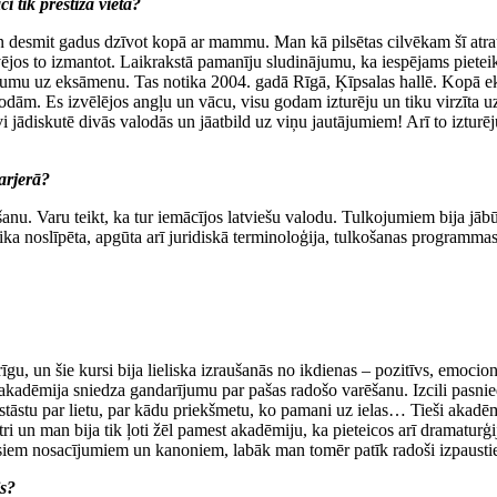
 tik prestižā vietā?
desmit gadus dzīvot kopā ar mammu. Man kā pilsētas cilvēkam šī atrautīb
vējos to izmantot. Laikrakstā pamanīju sludinājumu, ka iespējams pieteik
nājumu uz eksāmenu. Tas notika 2004. gadā Rīgā, Ķīpsalas hallē. Kopā ek
lodām. Es izvēlējos angļu un vācu, visu godam izturēju un tiku virzīta 
īvi jādiskutē divās valodās un jāatbild uz viņu jautājumiem! Arī to izturē
arjerā?
anu. Varu teikt, ka tur iemācījos latviešu valodu. Tulkojumiem bija jābū
a noslīpēta, apgūta arī juridiskā terminoloģija, tulkošanas programmas u
rīgu, un šie kursi bija lieliska izraušanās no ikdienas – pozitīvs, emoci
 akadēmija sniedza gandarījumu par pašas radošo varēšanu. Izcili pasnie
stāstu par lietu, par kādu priekšmetu, ko pamani uz ielas… Tieši akad
i un man bija tik ļoti žēl pamest akadēmiju, ka pieteicos arī dramatur
iem nosacījumiem un kanoniem, labāk man tomēr patīk radoši izpausties p
is?