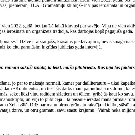
tīvas, piemēram, TLA «Grāmatmīļu klubiņš» ir viņas ierosināta un organiz
vien 2022. gadā, bet jau īsā laikā kļuvusi par savējo. Viņa ne vien aktī
as ierosināta un organizēta tradīcija, kas darbojas kopš pagājušā gada.
iljonārs»: “Dzīve ir aizraujošs, krāsains piedzīvojums, nevis smaga nasta
z ko citu parunāsim Ingrīdas jubilejas gada intervijā.
 un romāni sākuši iznākt, tā teikt, mūža pilnbriedā. Kas bija tas fakto
šana, jo par to maksāja normāli, kamēr par daiļliteratūru – tikai kapeikas
pgādam «Kontinents», un tieši šis darbs mani pamudināja uz domu, ka es t
domās, sekot līdzi viņu radītiem sižetiem un tēliem, gribējās kaut ko sav
anuskriptu, un viņi to publicēja – tā pasaulē ieradās mans pirmais rom
a Zelta zālē. Drīz par manu pirmo grāmatu rakstīja «Delfi», stāstīja arī L
ivātajā dzīvē, un otru grāmatu, savu stāstu krājumu «Vairāk nekā miljon