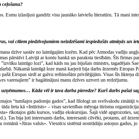
ta ceļošanu?
os. Esmu izlasījusi gandrīz visu jaunāko latviešu literatūru. Tā mani int
eras, vai citiem piedzīvojumiem neizdzēšami iespiedušās atmiņās un i
ka mana dzīve sastāv no laimīgajām lozēm. Kad pēc Atmodas vadīju angļu
as pārstāvi Latvijā ar kontu bankā un paraksta tiesībām. Šīs firmas pamat
iz ”izvilku laimīgo lozi”, kad kāds nu jau bijušais ministrs, tagadējais 
arbā. Nākamā laimīgā loze manā karjerā bija darbs ārzemēs Eiropas Pa
ā Eiropas sirdī ar galvu reibinošām privilēģijām. Visas šīs likteņa dā
īves varenajiem” ir bagātinājusi manu dzīves uztveri un redzējumu.
skos uzņēmumos… Kāda vēl ir tava darba pieredze? Kurš darbs pašai sag
ucamajos “tumšajos padomju gados”, kad filologi un svešvalodu zinātāji 
 tāda lieta kā «Intūrists» – visas savienības mēroga tūrisma organizācija
rista» rīkotajos gidu kursos, vadīju ekskursijas. Šajā vidē apgrozoties, s
Tas bija ļoti interesants darbs, interesanti cilvēki, protams, arī ārzemn
oju romānā «Jūras valsis». Viesnīcu sistēmā nostrādāju astoņus gadus, j