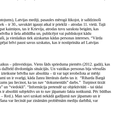
atojums), Latvijas mediji, pasaules mērogā lūkojot, ir salīdzinoši
k – ir 30., savukārt igauņi atkal ir priekšā – atrodas 11. vietā. Tajā
epat kaimiņos, tas ir Krievija, atrodas tuvu saraksta beigām, kas
īvība ir liela atbildība un, publicējot vai publiskojot kādu
paši, ja vienlaikus tiek aizskartas kādas personas intereses. “Vārda
pējai brīvi paust savus uzskatus, kas ir nostiprināta arī Latvijas
nlaikus – pilnveidojas. Viens šāds sprieduma piemērs (2012. gadā), kas
 dažbrīd divdomīgās situācijās. Un vairākas personas bija vērsušās
 izteiksme brīvība nav absolūta – tā var tapt ierobežota ar mērķi
mi un ir svarīgi, kāda žanra literārais darbs tas ir. “Riharda Bargā
ukums jau liecinot, ka tas nav “dokumentāls” darbs.” Turpinot tirzāt
ju” un “viedokli”. “Informācija pretendē uz objektivitāti – tai tādai
lis ir absolūti subjektīvs un to nav jāpamato fakta notikumā. Pēc būtības
. – Red.). Man savi uzskati nekādā gadījumā nav jāpamato un ir
dalīšana var liecināt par zināmām problēmām mediju darbībā, var