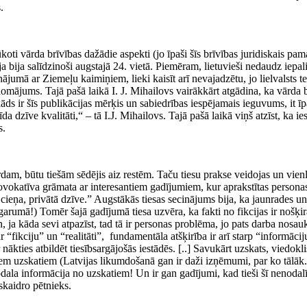
.
koti vārda brīvības dažādie aspekti (jo īpaši šīs brīvības juridiskais pam
 bija salīdzinoši augstajā 24. vietā. Piemēram, lietuvieši nedaudz iepalie
inājumā ar Ziemeļu kaimiņiem, lieki kaisīt arī nevajadzētu, jo lielvalsts t
omājums. Tajā pašā laikā I. J. Mihailovs vairākkārt atgādina, ka vārda br
 kāds ir šīs publikācijas mērķis un sabiedrības iespējamais ieguvums, it ī
a dzīve kvalitāti,“ – tā I.J. Mihailovs. Tajā pašā laikā viņš atzīst, ka ies
s.
rdam, būtu tiešām sēdējis aiz restēm. Taču tiesu prakse veidojas un vie
okatīva grāmata ar interesantiem gadījumiem, kur aprakstītas personas
 cieņa, privātā dzīve.” Augstākās tiesas secinājums bija, ka jaunrades un
garumā!) Tomēr šajā gadījumā tiesa uzvēra, ka fakti no fikcijas ir nošķira
, ja kāda sevi atpazīst, tad tā ir personas problēma, jo pats darba nosa
 ar “fikciju” un “realitāti”, fundamentāla atšķirība ir arī starp “informāci
 nākties atbildēt tiesībsargājošās iestādēs. [..] Savukārt uzskats, viedok
iem uzskatiem (Latvijas likumdošanā gan ir daži izņēmumi, par ko tālāk
ānodala informācija no uzskatiem! Un ir gan gadījumi, kad tieši šī neno
 skaidro pētnieks.