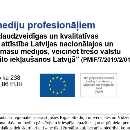
itā arī reģionālie ir iesaistījušies Rīgas Stradiņu universitātes un Vidze
 plašs un mediju pārstāvjiem ir iespēja iepazīties gan ar pētnieku pers
aikus tiek skarti arī citi – ne tikai žurnālistikai, bet arī sabiedrībai 