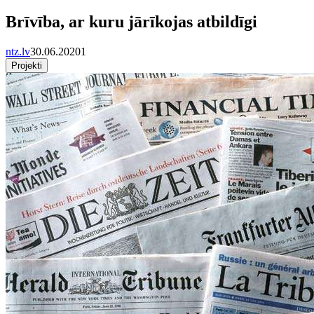
Brīvība, ar kuru jārīkojas atbildīgi
ntz.lv
30.06.2020
1
Projekti