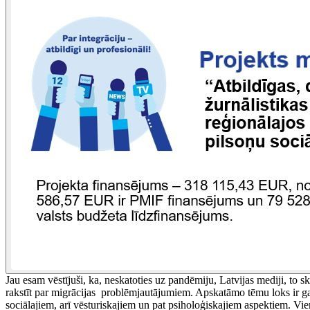
Jau esam vēstījuši, ka, neskatoties uz pandēmiju, Latvijas mediji, to ska
rakstīt par migrācijas problēmjautājumiem. Apskatāmo tēmu loks ir gana
sociālajiem, arī vēsturiskajiem un pat psiholoģiskajiem aspektiem. Vienl