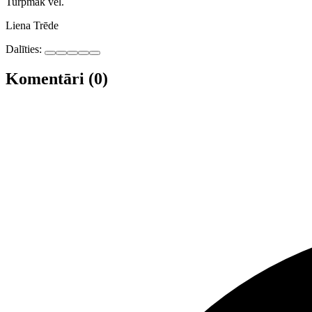
Turpmāk vēl.
Liena Trēde
Dalīties:
Komentāri (0)