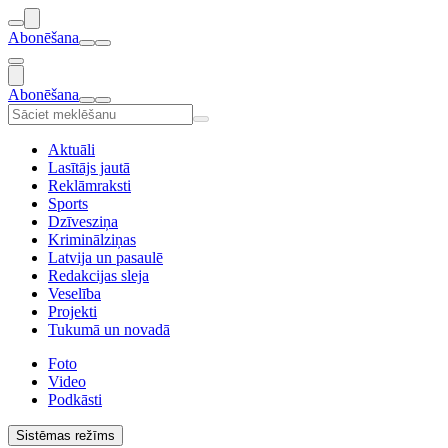
Abonēšana
Abonēšana
Aktuāli
Lasītājs jautā
Reklāmraksti
Sports
Dzīvesziņa
Kriminālziņas
Latvija un pasaulē
Redakcijas sleja
Veselība
Projekti
Tukumā un novadā
Foto
Video
Podkāsti
Sistēmas režīms