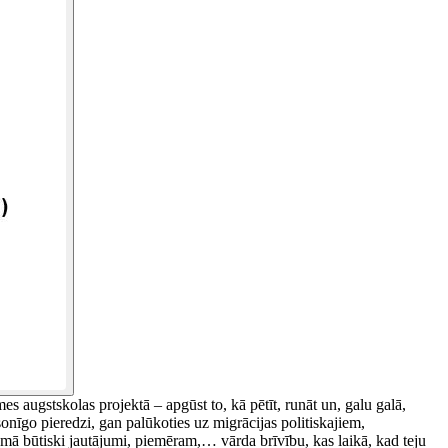
mes augstskolas projektā – apgūst to, kā pētīt, runāt un, galu galā,
onīgo pieredzi, gan palūkoties uz migrācijas politiskajiem,
kopumā būtiski jautājumi, piemēram,… vārda brīvību, kas laikā, kad teju