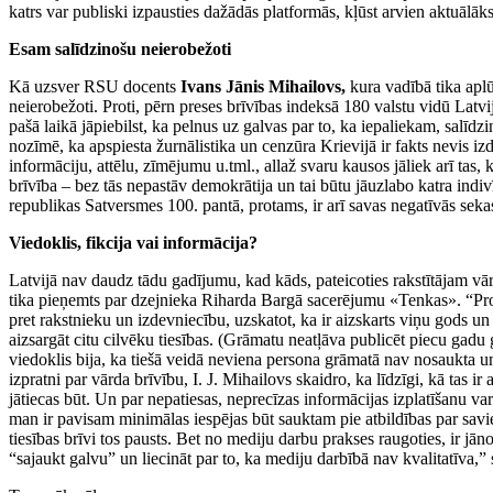
katrs var publiski izpausties dažādās platformās, kļūst arvien aktuālāks
Esam salīdzinošu neierobežoti
Kā uzsver RSU docents
Ivans Jānis Mihailovs,
kura vadībā tika aplū
neierobežoti. Proti, pērn preses brīvības indeksā 180 valstu vidū Latvija
pašā laikā jāpiebilst, ka pelnus uz galvas par to, ka iepaliekam, salīdz
nozīmē, ka apspiesta žurnālistika un cenzūra Krievijā ir fakts nevis izd
informāciju, attēlu, zīmējumu u.tml., allaž svaru kausos jāliek arī tas,
brīvība – bez tās nepastāv demokrātija un tai būtu jāuzlabo katra indivīd
republikas Satversmes 100. pantā, protams, ir arī savas negatīvās seka
Viedoklis, fikcija vai informācija?
Latvijā nav daudz tādu gadījumu, kad kāds, pateicoties rakstītājam vā
tika pieņemts par dzejnieka Riharda Bargā sacerējumu «Tenkas». “Prov
pret rakstnieku un izdevniecību, uzskatot, ka ir aizskarts viņu gods un
aizsargāt citu cilvēku tiesības. (Grāmatu neatļāva publicēt piecu gadu 
viedoklis bija, ka tiešā veidā neviena persona grāmatā nav nosaukta un
izpratni par vārda brīvību, I. J. Mihailovs skaidro, ka līdzīgi, kā tas ir
jātiecas būt. Un par nepatiesas, neprecīzas informācijas izplatīšanu var
man ir pavisam minimālas iespējas būt sauktam pie atbildības par sav
tiesības brīvi tos pausts. Bet no mediju darbu prakses raugoties, ir j
“sajaukt galvu” un liecināt par to, ka mediju darbībā nav kvalitatīva,”