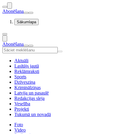
Abonēšana
Sākumlapa
Abonēšana
Aktuāli
Lasītājs jautā
Reklāmraksti
Sports
Dzīvesziņa
Kriminālziņas
Latvija un pasaulē
Redakcijas sleja
Veselība
Projekti
Tukumā un novadā
Foto
Video