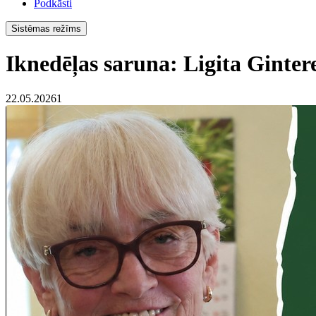
Podkāsti
Sistēmas režīms
Iknedēļas saruna: Ligita Ginter
22.05.2026
1