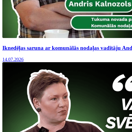
Iknedēļas saruna ar komunālās nodaļas vadītāju And
14.07.2026