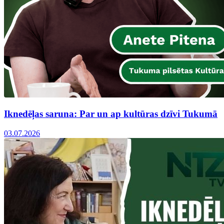
Iknedēļas saruna: Par un ap kultūras dzīvi Tukumā
03.07.2026