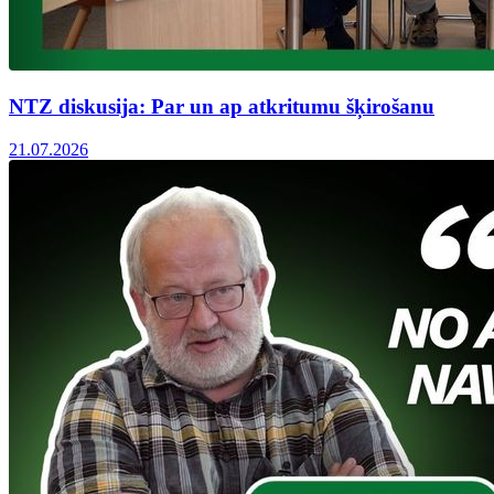
NTZ diskusija: Par un ap atkritumu šķirošanu
21.07.2026