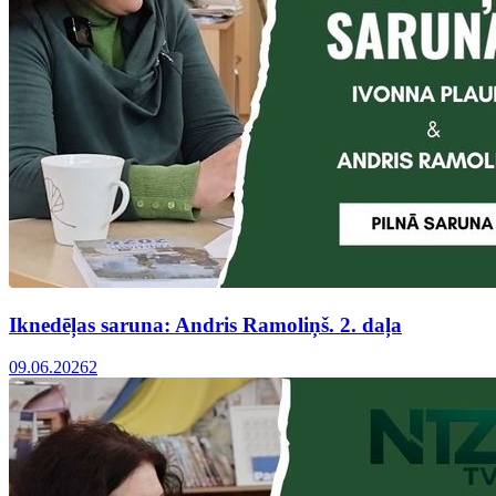
Iknedēļas saruna: Andris Ramoliņš. 2. daļa
09.06.2026
2