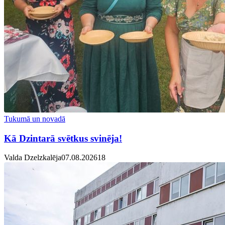
Tukumā un novadā
Kā Dzintarā svētkus svinēja!
Valda Dzelzkalēja
07.08.2026
1
8