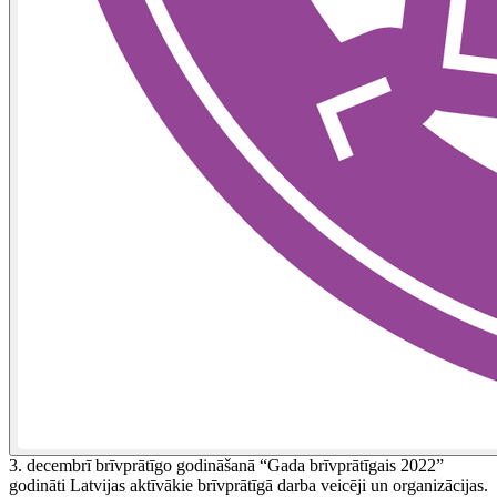
3. decembrī brīvprātīgo godināšanā “Gada brīvprātīgais 2022”
godināti Latvijas aktīvākie brīvprātīgā darba veicēji un organizācijas.