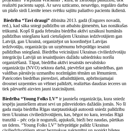
realizēti pacientu sapņi. Ar savu uzticamo, nesavtīgo, regulāro darbu
un plašo sirdi Lienīte ienes svētku sajūtu paliatīvo pacientu ikdienā.
Biedrība “Tavi draugi”
dibināta 2013. gadā (Engures novadā,
red.), kad sāka sniegt palīdzību un atbalstu ģimenēm, kas nonākušas
trūkumā. Kopš šī gada februāra biedrība aktīvi uzsākusi humānās
palīdzības sniegšanu karā cietušajiem Ukrainas iedzīvotājiem gan
Latvijā, gan Ukrainā, organizējot un koordinējot Latvijas
iedzīvotāju, organizāciju un uzņēmumu brīvprātīgo iesaisti
palīdzības sniegšanā. Biedrība veicinājusi Ukrainas civiliedzīvotāju
integrāciju Latvijā un iesaistījusies dažādu sabiedrisku norišu
organizēšanā. Tāpat, biedrība aktīvi iesaistās nevalstisko
organizāciju (NVO) sektora darbā, pievēršot gan sabiedrības, gan
valdības pārstāvju uzmanību nozīmīgām tēmām un lēmumiem.
Pateicoties biedrības pieredzei, atbalstītājiem, apbrīnojamajai
drosmei uzņemties un vēlmei palīdzēt, realizētas daudzas ieceres un
tiek pārvarēti aizvien jauni izaicinājumi.
Biedrība “Young Folks LV”
ir jauniešu organizācija, kura sniedz
iespēju jauniešiem atrast sevi un pilnveidoties dažādās jomās. No šī
gada maija biedrība Rīgas starptautiskajā autoostā sniedz palīdzību
tiem Ukrainas civiliedzīvotājiem, kas, bēgot no kara, ierodas Rīgā
tranzītā – pēc ceļa ir noguruši, apjukuši, bieži bez naudas, pārtikas
un ūdens. “Young Folks LV” brīvprātīgie palīdz Ukrainas
civiliedzīvotājiem atrast bezmaksas naktsmītni un nopirkt biļetes