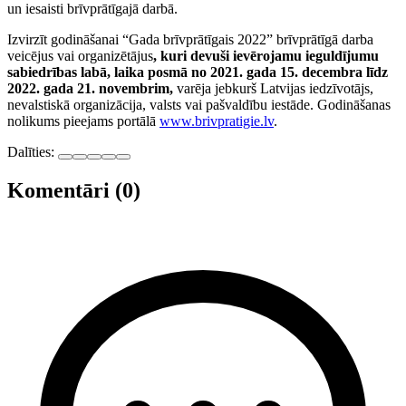
un iesaisti brīvprātīgajā darbā.
Izvirzīt godināšanai “Gada brīvprātīgais 2022” brīvprātīgā darba
veicējus vai organizētājus
, kuri devuši ievērojamu ieguldījumu
sabiedrības labā, laika posmā no 2021. gada 15. decembra līdz
2022. gada 21. novembrim,
varēja jebkurš Latvijas iedzīvotājs,
nevalstiskā organizācija, valsts vai pašvaldību iestāde. Godināšanas
nolikums pieejams portālā
www.brivpratigie.lv
.
Dalīties:
Komentāri (0)