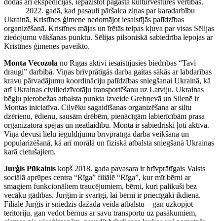
dodas arī ekspedīcijās, iepazīstot pagasta kultūrvēstures vērtības.
2022. gadā, kad pasauli pāršalca ziņas par karadarbību
Ukrainā, Kristīnes ģimene nedomājot iesaistījās palīdzības
organizēšanā. Kristīnes mājas un īrētās telpas kļuva par visas Sēlijas
ziedojumu vākšanas punktu. Sēlijas pilsoniskā sabiedrība lepojas ar
Kristīnes ģimenes paveikto.
Monta Vecozola
no Rīgas aktīvi iesaistījusies biedrības “Tavi
draugi” darbībā. Viņas brīvprātīgās darba gaitas sākās ar labdarības
kravu pārvadājumu koordināciju palīdzības sniegšanai Ukrainā, kā
arī Ukrainas civiliedzīvotāju transportēšanu uz Latviju. Ukrainas
bēgļu pierobežas atbalsta punkta izveide Grebņevā un Silenē ir
Montas iniciatīva. Cilvēku sagaidīšanas organizēšana ar siltu
dzērienu, ēdienu, sausām drēbēm, pienācīgām labierīcībām prasa
organizatora spējas un neatlaidību. Monta ir sabiedriski ļoti aktīva.
Viņa devusi lielu ieguldījumu brīvprātīgā darba veikšanā un
popularizēšanā, kā arī morālā un fiziskā atbalsta sniegšanā Ukrainas
karā cietušajiem.
Jurģis Pūkainis
kopš 2018. gada pavasara ir brīvprātīgais Valsts
sociālā aprūpes centra “Rīga” filiālē “Rīga”, kur mīt bērni ar
smagiem funkcionāliem traucējumiem, bērni, kuri palikuši bez
vecāku gādības. Jurģim ir svarīgi, lai bērni ir priecīgāki ikdienā.
Filiālē Jurģis ir sniedzis dažāda veida atbalstu – gan uzkopjot
teritoriju, gan vedot bērnus ar savu transportu uz pasākumiem,