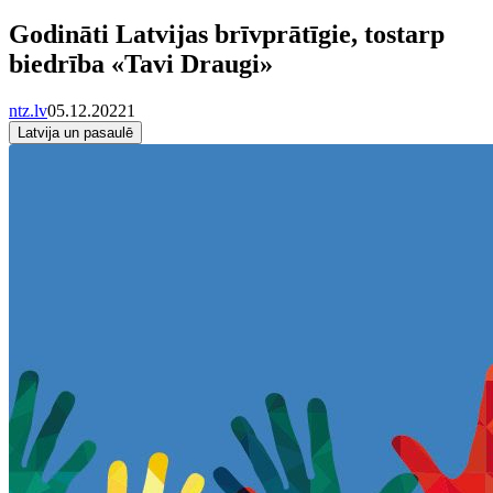
Godināti Latvijas brīvprātīgie, tostarp
biedrība «Tavi Draugi»
ntz.lv
05.12.2022
1
Latvija un pasaulē