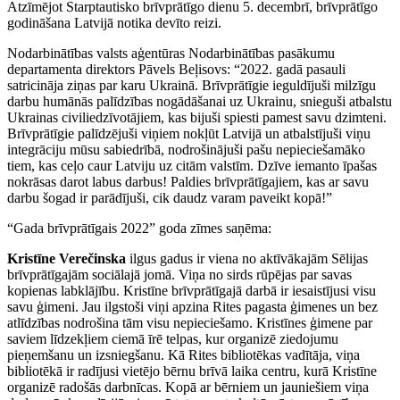
Atzīmējot Starptautisko brīvprātīgo dienu 5. decembrī, brīvprātīgo
godināšana Latvijā notika devīto reizi.
Nodarbinātības valsts aģentūras Nodarbinātības pasākumu
departamenta direktors Pāvels Beļisovs: “2022. gadā pasauli
satricināja ziņas par karu Ukrainā. Brīvprātīgie ieguldījuši milzīgu
darbu humānās palīdzības nogādāšanai uz Ukrainu, snieguši atbalstu
Ukrainas civiliedzīvotājiem, kas bijuši spiesti pamest savu dzimteni.
Brīvprātīgie palīdzējuši viņiem nokļūt Latvijā un atbalstījuši viņu
integrāciju mūsu sabiedrībā, nodrošinājuši pašu nepieciešamāko
tiem, kas ceļo caur Latviju uz citām valstīm. Dzīve iemanto īpašas
nokrāsas darot labus darbus! Paldies brīvprātīgajiem, kas ar savu
darbu šogad ir parādījuši, cik daudz varam paveikt kopā!”
“Gada brīvprātīgais 2022” goda zīmes saņēma:
Kristīne Verečinska
ilgus gadus ir viena no aktīvākajām Sēlijas
brīvprātīgajām sociālajā jomā. Viņa no sirds rūpējas par savas
kopienas labklājību. Kristīne brīvprātīgajā darbā ir iesaistījusi visu
savu ģimeni. Jau ilgstoši viņi apzina Rites pagasta ģimenes un bez
atlīdzības nodrošina tām visu nepieciešamo. Kristīnes ģimene par
saviem līdzekļiem ciemā īrē telpas, kur organizē ziedojumu
pieņemšanu un izsniegšanu. Kā Rites bibliotēkas vadītāja, viņa
bibliotēkā ir radījusi vietējo bērnu brīvā laika centru, kurā Kristīne
organizē radošās darbnīcas. Kopā ar bērniem un jauniešiem viņa