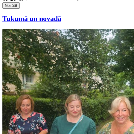
Nosūtīt
Tukumā un novadā