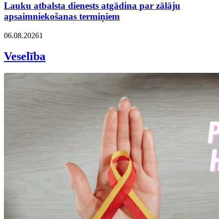
Lauku atbalsta dienests atgādina par zālāju
apsaimniekošanas termiņiem
06.08.2026
1
Veselība