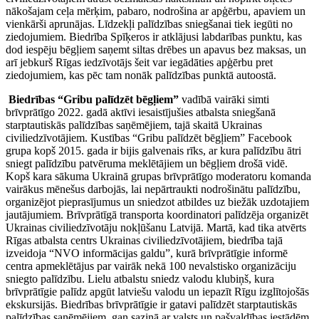
nākošajam ceļa mērķim, pabaro, nodrošina ar apģērbu, apaviem un
vienkārši aprunājas. Līdzekļi palīdzības sniegšanai tiek iegūti no
ziedojumiem. Biedrība Spīķeros ir atklājusi labdarības punktu, kas
dod iespēju bēgļiem saņemt siltas drēbes un apavus bez maksas, un
arī jebkurš Rīgas iedzīvotājs šeit var iegādāties apģērbu pret
ziedojumiem, kas pēc tam nonāk palīdzības punktā autoostā.
Biedrības “Gribu palīdzēt bēgļiem”
vadībā vairāki simti
brīvprātīgo 2022. gadā aktīvi iesaistījušies atbalsta sniegšanā
starptautiskās palīdzības saņēmējiem, tajā skaitā Ukrainas
civiliedzīvotājiem. Kustības “Gribu palīdzēt bēgļiem” Facebook
grupa kopš 2015. gada ir bijis galvenais rīks, ar kura palīdzību ātri
sniegt palīdzību patvēruma meklētājiem un bēgļiem drošā vidē.
Kopš kara sākuma Ukrainā grupas brīvprātīgo moderatoru komanda
vairākus mēnešus darbojās, lai nepārtraukti nodrošinātu palīdzību,
organizējot pieprasījumus un sniedzot atbildes uz biežāk uzdotajiem
jautājumiem. Brīvprātīgā transporta koordinatori palīdzēja organizēt
Ukrainas civiliedzīvotāju nokļūšanu Latvijā. Martā, kad tika atvērts
Rīgas atbalsta centrs Ukrainas civiliedzīvotājiem, biedrība tajā
izveidoja “NVO informācijas galdu”, kurā brīvprātīgie informē
centra apmeklētājus par vairāk nekā 100 nevalstisko organizāciju
sniegto palīdzību. Lielu atbalstu sniedz valodu klubiņš, kura
brīvprātīgie palīdz apgūt latviešu valodu un iepazīt Rīgu izglītojošās
ekskursijās. Biedrības brīvprātīgie ir gatavi palīdzēt starptautiskās
palīdzības saņēmējiem, gan saziņā ar valsts un pašvaldības iestādēm,