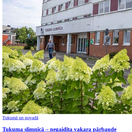
Tukumā un novadā
Tukuma slimnīcā – negaidīta vakara pārbaude