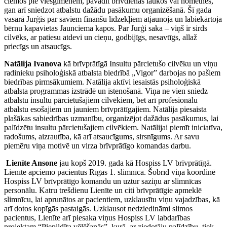
ciemos pie viesģimenēm, pavadīt brīvdienas laukos vai nometnēs,
gan arī sniedzot atbalstu dažādu pasākumu organizēšanā. Šī gada
vasarā Jurģis par saviem finanšu līdzekļiem atjaunoja un labiekārtoja
bērnu kapavietas Jaunciema kapos. Par Jurģi saka – viņš ir sirds
cilvēks, ar patiesu atdevi un cieņu, godbijīgs, nesavtīgs, allaž
priecīgs un atsaucīgs.
Natālija Ivanova
kā brīvprātīgā Insultu pārcietušo cilvēku un viņu
radinieku psiholoģiskā atbalsta biedrībā „Vigor” darbojas no pašiem
biedrības pirmsākumiem. Natālija aktīvi iesaistās psiholoģiskā
atbalsta programmas izstrādē un īstenošanā. Viņa ne vien sniedz
atbalstu insultu pārcietušajiem cilvēkiem, bet arī profesionālu
atbalstu esošajiem un jauniem brīvprātīgajiem. Natālija piesaista
plašākas sabiedrības uzmanību, organizējot dažādus pasākumus, lai
palīdzētu insultu pārcietušajiem cilvēkiem. Natālijai piemīt iniciatīva,
radošums, aizrautība, kā arī atsaucīgums, sirsnīgums. Ar savu
piemēru viņa motivē un virza brīvprātīgo komandas darbu.
Lienīte Ansone
jau kopš 2019. gada kā Hospiss LV brīvprātīgā.
Lienīte apciemo pacientus Rīgas 1. slimnīcā. Šobrīd viņa koordinē
Hospiss LV brīvprātīgo komandu un uztur saziņu ar slimnīcas
personālu. Katru trešdienu Lienīte un citi brīvprātīgie apmeklē
slimnīcu, lai aprunātos ar pacientiem, uzklausītu viņu vajadzības, kā
arī dotos kopīgās pastaigās. Uzklausot nedziedināmi slimos
pacientus, Lienīte arī piesaka viņus Hospiss LV labdarības
projektam “Piepildīta vēlēšanās”, kurā, ar ziedotāju palīdzību, tiek