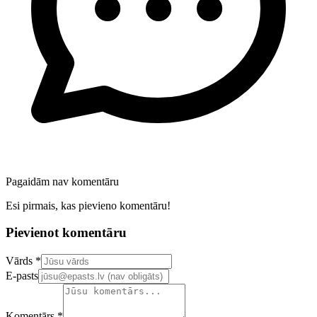
Pagaidām nav komentāru
Esi pirmais, kas pievieno komentāru!
Pievienot komentāru
Confirm your email address
Vārds *
E-pasts
Komentārs *