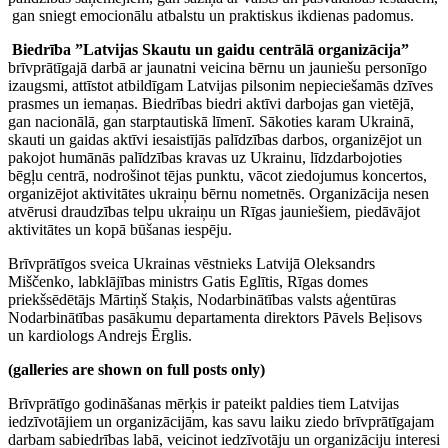
gan sniegt emocionālu atbalstu un praktiskus ikdienas padomus.
Biedrība ”Latvijas Skautu un gaidu centrālā organizācija”
brīvprātīgajā darbā ar jaunatni veicina bērnu un jauniešu personīgo
izaugsmi, attīstot atbildīgam Latvijas pilsonim nepieciešamās dzīves
prasmes un iemaņas. Biedrības biedri aktīvi darbojas gan vietējā,
gan nacionālā, gan starptautiskā līmenī. Sākoties karam Ukrainā,
skauti un gaidas aktīvi iesaistījās palīdzības darbos, organizējot un
pakojot humānās palīdzības kravas uz Ukrainu, līdzdarbojoties
bēgļu centrā, nodrošinot tējas punktu, vācot ziedojumus koncertos,
organizējot aktivitātes ukraiņu bērnu nometnēs. Organizācija nesen
atvērusi draudzības telpu ukraiņu un Rīgas jauniešiem, piedāvājot
aktivitātes un kopā būšanas iespēju.
Brīvprātīgos sveica Ukrainas vēstnieks Latvijā Oleksandrs
Miščenko, labklājības ministrs Gatis Eglītis, Rīgas domes
priekšsēdētājs Mārtiņš Staķis, Nodarbinātības valsts aģentūras
Nodarbinātības pasākumu departamenta direktors Pāvels Beļisovs
un kardiologs Andrejs Ērglis.
(galleries are shown on full posts only)
Brīvprātīgo godināšanas mērķis ir pateikt paldies tiem Latvijas
iedzīvotājiem un organizācijām, kas savu laiku ziedo brīvprātīgajam
darbam sabiedrības labā, veicinot iedzīvotāju un organizāciju interesi