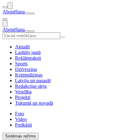
Abonēšana
Abonēšana
Aktuāli
Lasītājs jautā
Reklāmraksti
Sports
Dzīvesziņa
Kriminālziņas
Latvija un pasaulē
Redakcijas sleja
Veselība
Projekti
Tukumā un novadā
Foto
Video
Podkāsti
Sistēmas režīms