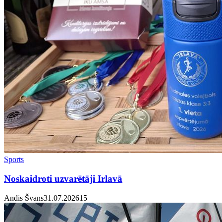
Sports
Noskaidroti uzvarētāji Irlavā
Andis Švāns
31.07.2026
1
5