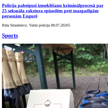
Policija pabeigusi izmeklēšanu kriminālprocesā par
25 seksuāla rakstura epizodēm pret mazgadīgām
personām Engurē
Rūta Strautniece, Valsts policija
08.07.2026
5
Sports