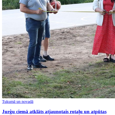
Tukumā un novadā
Jurģu ciemā atklāts atjaunotais rotaļu un atpūtas