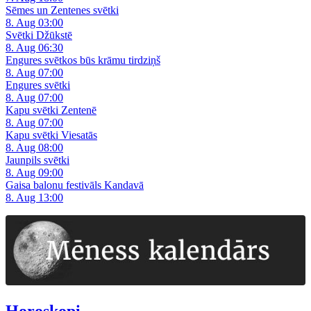
Sēmes un Zentenes svētki
8. Aug 03:00
Svētki Džūkstē
8. Aug 06:30
Engures svētkos būs krāmu tirdziņš
8. Aug 07:00
Engures svētki
8. Aug 07:00
Kapu svētki Zentenē
8. Aug 07:00
Kapu svētki Viesatās
8. Aug 08:00
Jaunpils svētki
8. Aug 09:00
Gaisa balonu festivāls Kandavā
8. Aug 13:00
Horoskopi