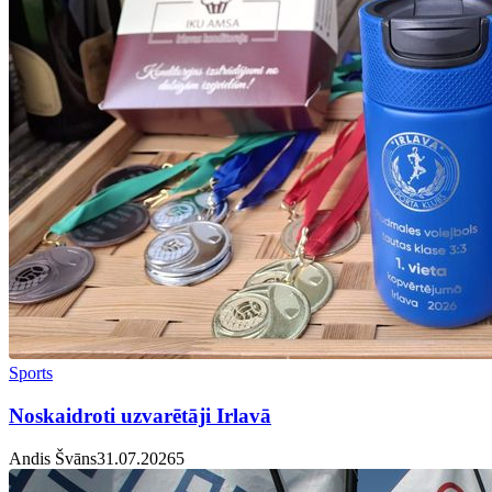
Sports
Noskaidroti uzvarētāji Irlavā
Andis Švāns
31.07.2026
5