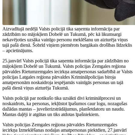
Aizvadītajā nedēļā Valsts policijā tika saņemta informācija par
zādzībām no mājokļiem Dobelē un Tukumā, pēc kā likumsargi
nekavējoties uzsāka vainīgo personu meklēšanu un aizturēja viņus
tajā pašā dienā. Šobrīd viņiem piemērots bargākais drošības līdzeklis
– apcietinājums.
25.janvārī Valsts policijā tika saņemta informācija par zādzībām no
mājokļiem Dobelē un Tukumā. Valsts policijas Zemgales reģiona
pārvaldes Rietumzemgales iecirkņa amatpersonas sadarbībā ar Valsts
policijas Latgales reģiona pārvaldes Kriminālpolicijas biroja
amatpersonām noskaidroja iespējamās vainīgās personas un tajā
pašā dienā viņus aizturēja Tukumā.
Valsts policijā par notikušo tika uzsākti divi kriminālprocesi un
noskaidrots, ka personas, iekļūstot īpašumos caur logu, nozagušas
dažādas mantas – juvelierizstrādājumus, planšetdatoru un naudu.
Mantas daļēji ir atgūtas un tiks atdotas īpašniekiem.
Valsts policijas Zemgales reģiona pārvaldes Rietumzemgales
iecirkņa Izmeklēšanas nodaļas amatpersonas piektdien, 27.janvārī