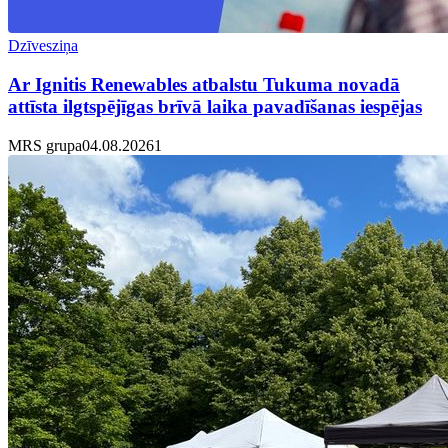
Dzīvesziņa
Ar Ignitis Renewables atbalstu Tukuma novadā
attīsta ilgtspējīgas brīvā laika pavadīšanas iespējas
MRS grupa
04.08.2026
1