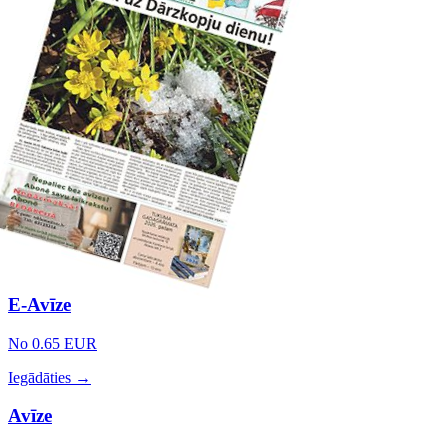
E-Avīze
No 0.65 EUR
Iegādāties →
Avīze