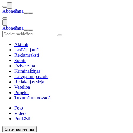
Abonēšana
Abonēšana
Aktuāli
Lasītājs jautā
Reklāmraksti
Sports
Dzīvesziņa
Kriminālziņas
Latvija un pasaulē
Redakcijas sleja
Veselība
Projekti
Tukumā un novadā
Foto
Video
Podkāsti
Sistēmas režīms