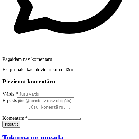
Pagaidām nav komentāru
Esi pirmais, kas pievieno komentāru!
Pievienot komentāru
Confirm your email address
Vārds *
E-pasts
Komentārs *
Nosūtīt
Tukumā un novadā