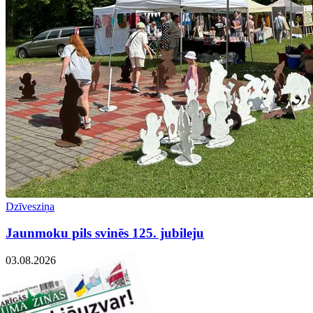
Dzīvesziņa
Jaunmoku pils svinēs 125. jubileju
03.08.2026