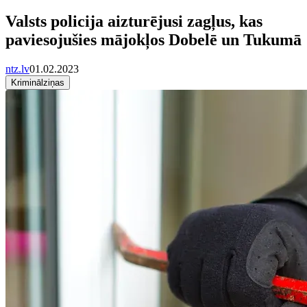
Valsts policija aizturējusi zagļus, kas
paviesojušies mājokļos Dobelē un Tukumā
ntz.lv
01.02.2023
Kriminālziņas