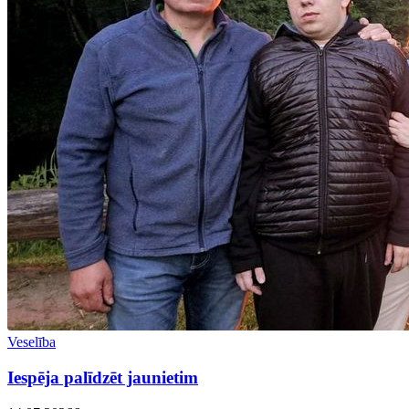
Veselība
Iespēja palīdzēt jaunietim