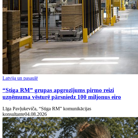
Latvija un pasaulē
“Stiga RM” grupas apgrozījums pirmo reizi
uzņēmuma vēsturē pārsniedz 100 miljonus eiro
Līga Pavļukeviča, “Stiga RM” komunikācijas
konsultante
04.08.2026