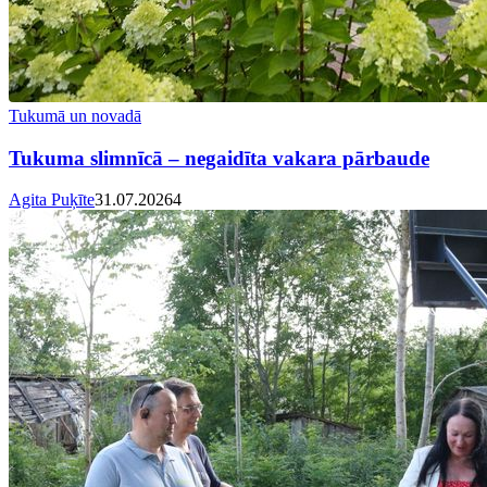
Tukumā un novadā
Tukuma slimnīcā – negaidīta vakara pārbaude
Agita Puķīte
31.07.2026
4