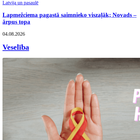
Latvija un pasaulē
Lapmežciema pagastā saimnieko viszaļāk; Novads –
ārpus topa
04.08.2026
Veselība