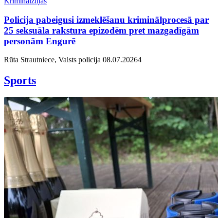
Kriminālziņas
Policija pabeigusi izmeklēšanu kriminālprocesā par
25 seksuāla rakstura epizodēm pret mazgadīgām
personām Engurē
Rūta Strautniece, Valsts policija
08.07.2026
4
Sports