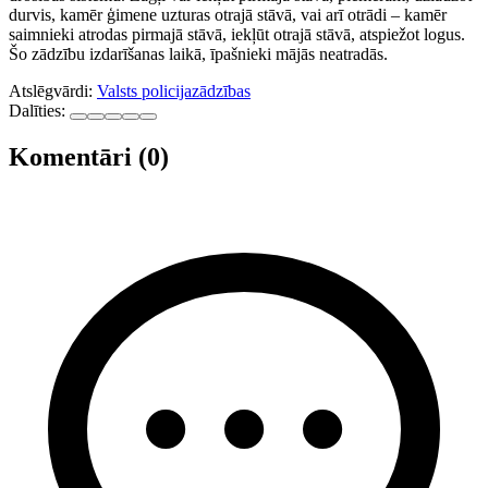
durvis, kamēr ģimene uzturas otrajā stāvā, vai arī otrādi – kamēr
saimnieki atrodas pirmajā stāvā, iekļūt otrajā stāvā, atspiežot logus.
Šo zādzību izdarīšanas laikā, īpašnieki mājās neatradās.
Atslēgvārdi:
Valsts policija
zādzības
Dalīties:
Komentāri (0)