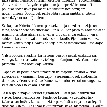
lūdza tiesai piemērot vīriešiem drošības līdzekļus – apcietinājumu.
Abi vīrieši ir no Latgales reģiona un jau iepriekš ir nonākuši
policijas redzeslokā par mantiska rakstura noziedzīgiem
nodarījumiem. Šobrīd tiek pārbaudīta vīriešu saistība ar citiem
noziedzīgiem nodarījumiem.
Saskaņā ar Krimināllikumu, par zādzību, ja tā izdarīta, iekļūstot
telpā, soda ar brīvības atņemšanu uz laiku līdz pieciem gadiem vai ar
īslaicīgu brīvības atņemšanu, vai ar probācijas uzraudzību, vai ar
sabiedrisko darbu, vai ar naudas sodu, konfiscējot mantu vai bez
mantas konfiskācijas. Valsts policija turpina izmeklēšanu uzsāktajos
kriminālprocesos.
Valsts policija atgādina, ka neviena persona netiek uzskatīta par
vainīgu, kamēr tās vaina noziedzīga nodarījuma izdarīšanā netiek
pierādīta likumā noteiktajā kārtībā.
Tāpat Valsts policija vērš uzmanību uz mājokļa drošību – labas
attiecības ar kaimiņiem, kuri ziņo, ja īpašumā notiek aizdomīgas
darbības, videonovērošanas kameras, kustību sensori un sargsuns,
kurš aizbiedēs nevēlamus viesus.
Ja ir iespēja mājoklī ierīkot signalizāciju, tai ir jābūt aktivizētai
stāvos, kuros neatrodaties. Tendence liecina, ka zādzības tiek
izdarītas arī brīžos, kad saimnieki ir pārradušies mājās un atslēguši
drošības sistēmu. Zagļi var iekļūt pirmajā stāvā, piemēram, uzlaužot