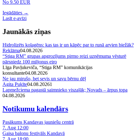
No 9.50 EUR
Iegādāties →
Lasīt e-avīzi
Jaunākās ziņas
Hidrolizēts kolagēns: kas tas ir un kāpēc par to runā arvien biežāk?
Reklāma
04.08.2026
“Stiga RM” grupas apgrozījums pirmo reizi uzņēmuma vēsturē
pārsniedz 100 miljonus eiro
Līga Pavļukeviča, “Stiga RM” komunikācijas
konsultante
04.08.2026
Ne jau mirušo, bet sevis un savu bērnu dēļ
Agita Puķīte
04.08.2026
1
Lapmežciema pagastā saimnieko viszaļāk; Novads – ārpus topa
04.08.2026
Notikumu kalendārs
Pasākums Kandavas jauniešu centrā
7. Aug 12:00
Gaisa balonu festivāls Kandavā
7. Aug 18:00