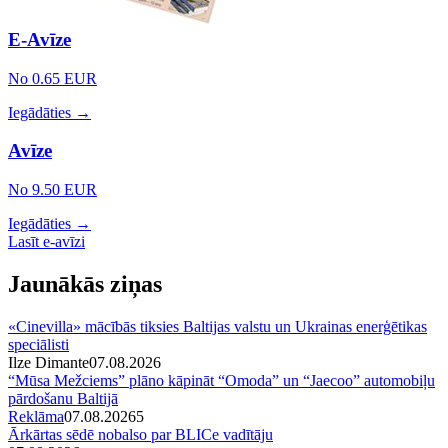
E-Avīze
No 0.65 EUR
Iegādāties →
Avīze
No 9.50 EUR
Iegādāties →
Lasīt e-avīzi
Jaunākās ziņas
«Cinevilla» mācībās tiksies Baltijas valstu un Ukrainas enerģētikas
speciālisti
Ilze Dimante
07.08.2026
“Mūsa Mežciems” plāno kāpināt “Omoda” un “Jaecoo” automobiļu
pārdošanu Baltijā
Reklāma
07.08.2026
5
Ārkārtas sēdē nobalso par BLICe vadītāju