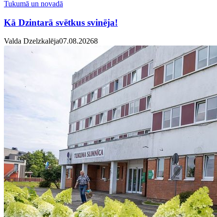
Tukumā un novadā
Kā Dzintarā svētkus svinēja!
Valda Dzelzkalēja
07.08.2026
8