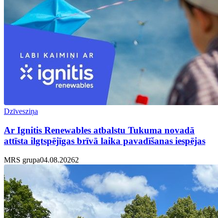
Dzīvesziņa
Ar Ignitis Renewables atbalstu Tukuma novadā
attīsta ilgtspējīgas brīvā laika pavadīšanas iespējas
MRS grupa
04.08.2026
2