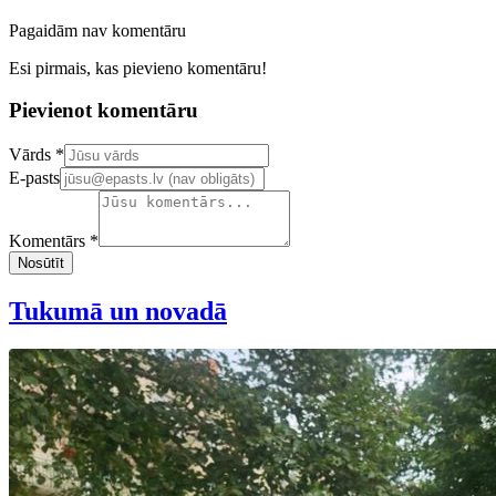
Pagaidām nav komentāru
Esi pirmais, kas pievieno komentāru!
Pievienot komentāru
Confirm your email address
Vārds *
E-pasts
Komentārs *
Nosūtīt
Tukumā un novadā