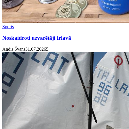
Sports
Noskaidroti uzvarētāji Irlavā
Andis Švāns
31.07.2026
5