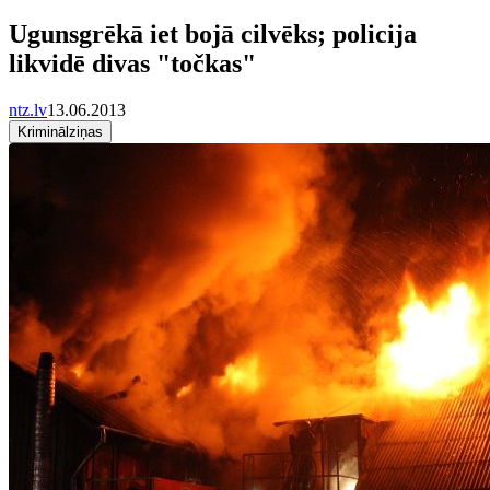
Ugunsgrēkā iet bojā cilvēks; policija
likvidē divas "točkas"
ntz.lv
13.06.2013
Kriminālziņas