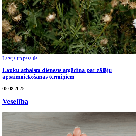
Latvija un pasaulē
Lauku atbalsta dienests atgādina par zālāju
apsaimniekošanas termiņiem
06.08.2026
Veselība