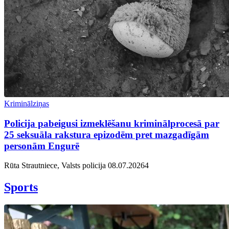
Kriminālziņas
Policija pabeigusi izmeklēšanu kriminālprocesā par
25 seksuāla rakstura epizodēm pret mazgadīgām
personām Engurē
Rūta Strautniece, Valsts policija
08.07.2026
4
Sports