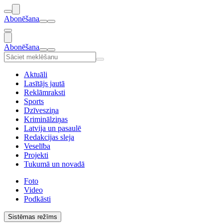
Abonēšana
Abonēšana
Aktuāli
Lasītājs jautā
Reklāmraksti
Sports
Dzīvesziņa
Kriminālziņas
Latvija un pasaulē
Redakcijas sleja
Veselība
Projekti
Tukumā un novadā
Foto
Video
Podkāsti
Sistēmas režīms