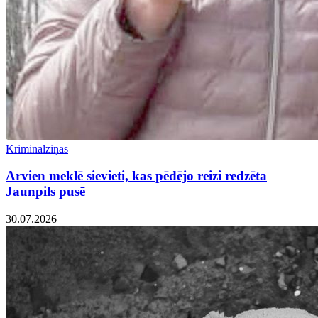
Kriminālziņas
Arvien meklē sievieti, kas pēdējo reizi redzēta
Jaunpils pusē
30.07.2026