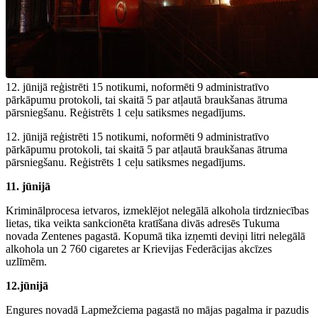
12. jūnijā reģistrēti 15 notikumi, noformēti 9 administratīvo
pārkāpumu protokoli, tai skaitā 5 par atļautā braukšanas ātruma
pārsniegšanu. Reģistrēts 1 ceļu satiksmes negadījums.
12. jūnijā reģistrēti 15 notikumi, noformēti 9 administratīvo
pārkāpumu protokoli, tai skaitā 5 par atļautā braukšanas ātruma
pārsniegšanu. Reģistrēts 1 ceļu satiksmes negadījums.
11. jūnijā
Kriminālprocesa ietvaros, izmeklējot nelegālā alkohola tirdzniecības
lietas, tika veikta sankcionēta kratīšana divās adresēs Tukuma
novada Zentenes pagastā. Kopumā tika izņemti deviņi litri nelegālā
alkohola un 2 760 cigaretes ar Krievijas Federācijas akcīzes
uzlīmēm.
12.jūnijā
Engures novadā Lapmežciema pagastā no mājas pagalma ir pazudis