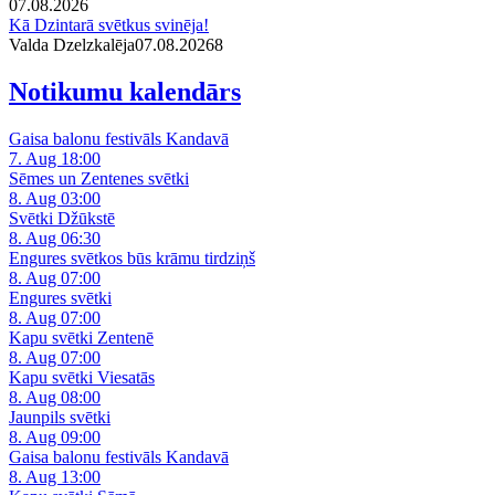
07.08.2026
Kā Dzintarā svētkus svinēja!
Valda Dzelzkalēja
07.08.2026
8
Notikumu kalendārs
Gaisa balonu festivāls Kandavā
7. Aug 18:00
Sēmes un Zentenes svētki
8. Aug 03:00
Svētki Džūkstē
8. Aug 06:30
Engures svētkos būs krāmu tirdziņš
8. Aug 07:00
Engures svētki
8. Aug 07:00
Kapu svētki Zentenē
8. Aug 07:00
Kapu svētki Viesatās
8. Aug 08:00
Jaunpils svētki
8. Aug 09:00
Gaisa balonu festivāls Kandavā
8. Aug 13:00