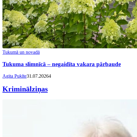
Tukumā un novadā
Tukuma slimnīcā – negaidīta vakara pārbaude
Agita Puķīte
31.07.2026
4
Kriminālziņas