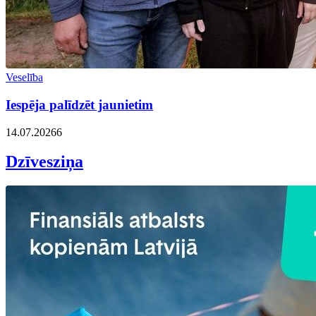
Veselība
Iespēja palīdzēt jaunietim
14.07.2026
6
Dzīvesziņa