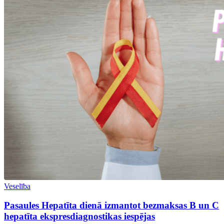
Veselība
Pasaules Hepatīta dienā izmantot bezmaksas B un C
hepatīta ekspresdiagnostikas iespējas