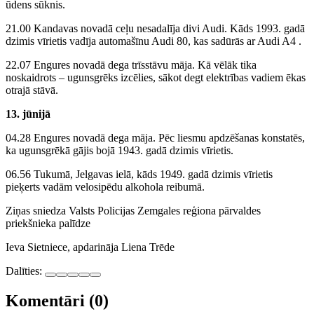
ūdens sūknis.
21.00 Kandavas novadā ceļu nesadalīja divi Audi. Kāds 1993. gadā
dzimis vīrietis vadīja automašīnu Audi 80, kas sadūrās ar Audi A4 .
22.07 Engures novadā dega trīsstāvu māja. Kā vēlāk tika
noskaidrots – ugunsgrēks izcēlies, sākot degt elektrības vadiem ēkas
otrajā stāvā.
13. jūnijā
04.28 Engures novadā dega māja. Pēc liesmu apdzēšanas konstatēs,
ka ugunsgrēkā gājis bojā 1943. gadā dzimis vīrietis.
06.56 Tukumā, Jelgavas ielā, kāds 1949. gadā dzimis vīrietis
pieķerts vadām velosipēdu alkohola reibumā.
Ziņas sniedza Valsts Policijas Zemgales reģiona pārvaldes
priekšnieka palīdze
Ieva Sietniece, apdarināja Liena Trēde
Dalīties:
Komentāri (0)